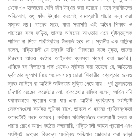
থেকে
৩০
হাজারের
বেশি
ফাঁদ
উদ্ধার
করা
হয়েছে।
তবে
স্থানীয়দের
অভিযোগ
,
শুধু
ফাঁদ
উদ্ধার
করলেই
বন্যপ্রাণী
পাচার
বন্ধ
করা
সম্ভব
নয়।
তাদের
মতে
,
যারা
সরাসরি
এই
অবৈধ
শিকার
ও
পাচারের
সঙ্গে
জড়িত
,
তাদের
আইনের
আওতায়
এনে
দৃষ্টান্তমূলক
শাস্তি
না
দিলে
পরিস্থিতির
উন্নতি
হবে
না।
স্থানীয়
এক
বাসিন্দা
বলেন
,
শক্তিশালী
যে
চক্রটি
হরিণ
শিকারের
সঙ্গে
যুক্ত
,
তাদের
বিরুদ্ধে
আরও
কঠোর
আইনগত
ব্যবস্থা
গ্রহণ
করা
জরুরি।
এদিকে
বন
বিভাগের
পক্ষ
থেকেও
স্বীকার
করা
হয়েছে
যে
,
আইনের
দুর্বলতার
সুযোগ
নিয়ে
অনেক
সময়
চোরা
শিকারীরা
গ্রেপ্তার
হলেও
দ্রুত
জামিনে
বা
আইনি
জটিলতায়
মুক্তি
পেয়ে
যায়।
পূর্ব
সুন্দরবনের
চাঁদপাই
রেঞ্জের
ফরেস্টার
মো
.
ইফতেখার
রাজিব
বলেন
,
আইন
যদি
যথাযথভাবে
প্রয়োগ
করা
যায়
এবং
আইনি
প্রক্রিয়ায়
সংশ্লিষ্ট
সেকশনগুলো
কার্যকর
ভূমিকা
রাখে
,
তাহলে
এ
ধরনের
প্রতিবন্ধকতা
অনেকটাই
কমে
আসবে। বর্তমান
পরিস্থিতিতে
বন্যপ্রাণী
হত্যা
ও
পাচার
রোধে
আরও
কঠোর
নজরদারি
,
শক্তিশালী
আইন
প্রয়োগ
এবং
সংশ্লিষ্ট
চক্রের
বিরুদ্ধে
সমন্বিত
অভিযান
জোরদার
করা
ছাড়া