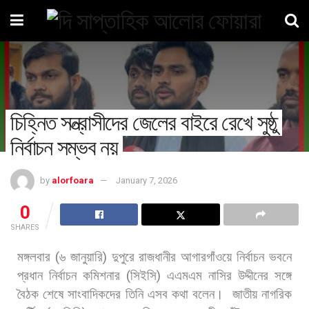
চিহ্নিত সন্ত্রাসীদের জেলের বাইরে রেখে সুষ্ঠু
নির্বাচন সম্ভব নয়
by
alorfoara
January 7, 2026
0
SHARES
মঙ্গলবার
(
৬
জানুয়ারি
)
দুপুরে
রাজধানীর
আগারগাঁওয়ে
নির্বাচন
ভবনে
প্রধান
নির্বাচন
কমিশনার
(
সিইসি
)
এএমএম
নাসির
উদ্দীনের
সঙ্গে
বৈঠক
শেষে
সাংবাদিকদের
তিনি
এসব
কথা
বলেন।
জাতীয়
নাগরিক