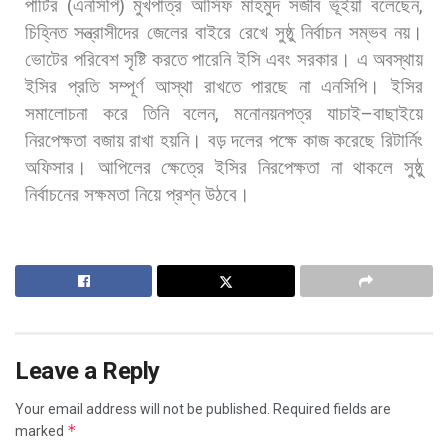
পার্টির
(
এনসিপি
)
মুখপাত্র
আসিফ
মাহমুদ
সজীব
ভূঁইয়া
বলেছেন
,
চিহ্নিত
সন্ত্রাসীদের
জেলের
বাইরে
রেখে
সুষ্ঠু
নির্বাচন
সম্ভব
নয়।
ভোটের
পরিবেশ
সৃষ্টি
করতে
পারেনি
ইসি
এবং
সরকার।
এ
অবস্থায়
ইসির
প্রতি
সম্পূর্ণ
আস্থা
রাখতে
পারছে
না
এনসিপি। ইসির
সমালোচনা
করে
তিনি
বলেন
,
মনোনয়নপত্র
যাচাই
–
বাছাইয়ে
নিরপেক্ষতা
বজায়
রাখা
হয়নি।
বড়
দলের
পক্ষে
কাজ
করেছে
রিটার্নিং
অফিসার।
আপিলের
ক্ষেত্রে
ইসির
নিরপেক্ষতা
না
থাকলে
সুষ্ঠু
নির্বাচনের
সক্ষমতা
নিয়ে
প্রশ্ন
উঠবে।
Leave a Reply
Your email address will not be published.
Required fields are
*
marked