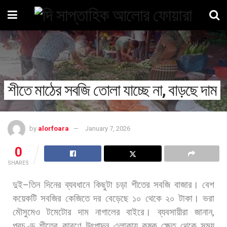
শীতে মাঠের সবজি তোলা যাচ্ছে না, বাড়ছে দাম
by
alorfoara
January 7, 2026
0
SHARES
দুই
–
তিন
দিনের
ব্যবধানে
কিছুটা
চড়া
শীতের
সবজি
বাজার।
বেশ
কয়েকটি
সবজির
কেজিতে
দর
বেড়েছে
১০
থেকে
২০
টাকা।
ভরা
মৌসুমেও
টমেটোর
দাম
নাগালের
বাইরে।
ব্যবসায়ীরা
জানান
,
প্রচণ্ড
শীতের
কারণে
উৎপাদন
এলাকায়
কৃষক
ক্ষেত
থেকে
সময়