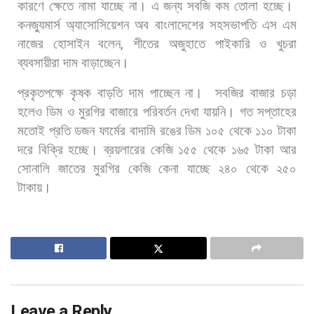
কারণে
ক্ষেতে
নামা
যাচ্ছে
না।
এ
জন্য
সবজি
কম
তোলা
হচ্ছে।
কনজ্যুমার্স
অ্যাসোসিয়েশন
অব
বাংলাদেশের
সহসভাপতি
এস
এম
নাজের
হোসাইন
বলেন
,
শীতের
অজুহাতে
পাইকারি
ও
খুচরা
ব্যবসায়ীরা
দাম
বাড়াচ্ছেন।
প্রকৃতপক্ষে
কৃষক
বাড়তি
দাম
পাচ্ছেন
না।
সবজির
বাজার
চড়া
হলেও
ডিম
ও
মুরগির
বাজারে
পরিবর্তন
দেখা
যায়নি।
গত
সপ্তাহের
মতোই
প্রতি
ডজন
ফার্মের
বাদামি
রঙের
ডিম
১০৫
থেকে
১১০
টাকা
দরে
বিক্রি
হচ্ছে।
ব্রয়লারের
কেজি
১৫৫
থেকে
১৬৫
টাকা
আর
সোনালি
জাতের
মুরগির
কেজি
কেনা
যাচ্ছে
২৪০
থেকে
২৫০
টাকায়।
Leave a Reply