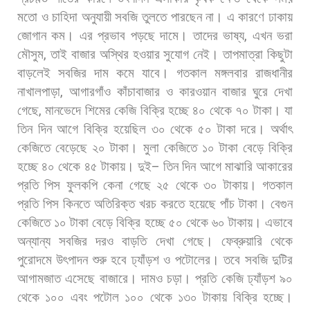
মতো
ও
চাহিদা
অনুযায়ী
সবজি
তুলতে
পারছেন
না।
এ
কারণে
ঢাকায়
জোগান
কম।
এর
প্রভাব
পড়ছে
দামে।
তাদের
ভাষ্য
,
এখন
ভরা
মৌসুম
,
তাই
বাজার
অস্থির
হওয়ার
সুযোগ
নেই।
তাপমাত্রা
কিছুটা
বাড়লেই
সবজির
দাম
কমে
যাবে। গতকাল
মঙ্গলবার
রাজধানীর
নাখালপাড়া
,
আগারগাঁও
কাঁচাবাজার
ও
কারওয়ান
বাজার
ঘুরে
দেখা
গেছে
,
মানভেদে
শিমের
কেজি
বিক্রি
হচ্ছে
৪০
থেকে
৭০
টাকা।
যা
তিন
দিন
আগে
বিক্রি
হয়েছিল
৩০
থেকে
৫০
টাকা
দরে।
অর্থাৎ
কেজিতে
বেড়েছে
২০
টাকা।
মুলা
কেজিতে
১০
টাকা
বেড়ে
বিক্রি
হচ্ছে
৪০
থেকে
৪৫
টাকায়।
দুই
–
তিন
দিন
আগে
মাঝারি
আকারের
প্রতি
পিস
ফুলকপি
কেনা
গেছে
২৫
থেকে
৩০
টাকায়।
গতকাল
প্রতি
পিস
কিনতে
অতিরিক্ত
খরচ
করতে
হয়েছে
পাঁচ
টাকা।
বেগুন
কেজিতে
১০
টাকা
বেড়ে
বিক্রি
হচ্ছে
৫০
থেকে
৬০
টাকায়।
এভাবে
অন্যান্য
সবজির
দরও
বাড়তি
দেখা
গেছে। ফেব্রুয়ারি
থেকে
পুরোদমে
উৎপাদন
শুরু
হবে
ঢ্যাঁড়শ
ও
পটোলের।
তবে
সবজি
দুটির
আগামজাত
এসেছে
বাজারে।
দামও
চড়া।
প্রতি
কেজি
ঢ্যাঁড়শ
৯০
থেকে
১০০
এবং
পটোল
১০০
থেকে
১৩০
টাকায়
বিক্রি
হচ্ছে।