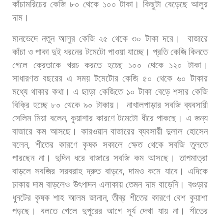
কাঁচামরিচের
কেজি
৮০
থেকে
১০০
টাকা।
কিছুটা
বেড়েছে
আলুর
দাম।
মানভেদে
নতুন
আলুর
কেজি
২৫
থেকে
৩০
টাকা
দরে।
বাজারে
কাঁচা
ও
পাকা
দুই
ধরনের
টমেটো
পাওয়া
যাচ্ছে।
প্রতি
কেজি
কিনতে
গেলে
ক্রেতাকে
খরচ
করতে
হচ্ছে
১০০
থেকে
১২০
টাকা।
সাধারণত
বছরের
এ
সময়
টমেটোর
কেজি
৫০
থেকে
৬০
টাকার
মধ্যে
থাকার
কথা।
এ
ছাড়া
কেজিতে
১০
টাকা
বেড়ে
শসার
কেজি
বিক্রি
হচ্ছে
৮০
থেকে
৯০
টাকায়।
নাখালপাড়ার
সবজি
ব্যবসায়ী
সেলিম
মিয়া
বলেন
,
কুয়াশার
কারণে
টমেটো
ধীরে
পাকছে।
এ
জন্য
বাজারে
কম
আসছে।
কারওয়ান
বাজারের
ব্যবসায়ী
দুলাল
হোসেন
বলেন
,
শীতের
কারণে
কৃষক
সকালে
ক্ষেত
থেকে
সবজি
তুলতে
পারছেন
না।
দুদিন
ধরে
বাজারে
সবজি
কম
আসছে।
তাপমাত্রা
বাড়লে
সবজির
সরবরাহ
দ্রুত
বাড়বে
,
দামও
কমে
যাবে। এদিকে
ঢাকায়
দাম
বাড়লেও
উৎপাদন
এলাকায়
তেমন
দাম
বাড়েনি।
বগুড়ার
ধুনটের
কৃষক
শাহ
আলম
জানান
,
তীব্র
শীতের
কারণে
বেশ
কুয়াশা
পড়ছে।
বলতে
গেলে
দুপুরের
আগে
সূর্য
দেখা
যায়
না।
শীতের