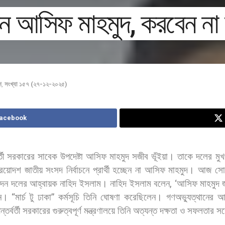
 আসিফ মাহমুদ, করবেন না নি
শ
,
সংখ্যা ১৫৭ (২৭-১২-২০২৫)
Facebook
তী
সরকারের
সাবেক
উপদেষ্টা
আসিফ
মাহমুদ
সজীব
ভূঁইয়া।
তাকে
দলের
মুখ
্রয়োদশ
জাতীয়
সংসদ
নির্বাচনে
প্রার্থী
হচ্ছেন
না
আসিফ
মাহমুদ। আজ
সো
দেন
দলের
আহ্বায়ক
নাহিদ
ইসলাম। নাহিদ
ইসলাম
বলেন
, ‘
আসিফ
মাহমুদ
ন।
“
মার্চ
টু
ঢাকা
”
কর্মসূচি
তিনি
ঘোষণা
করেছিলেন।
গণঅভ্যুত্থানের
আ
্তর্বর্তী
সরকারের
গুরুত্বপূর্ণ
মন্ত্রণালয়ে
তিনি
অত্যন্ত
দক্ষতা
ও
সফলতার
সঙ্