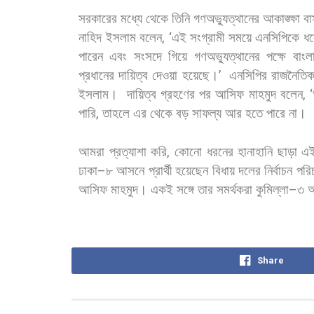
সরকারের
মধ্যে
থেকে
তিনি
গণঅভ্যুত্থানের
আকাঙ্ক্ষা
বা
নাহিদ
ইসলাম
বলেন
, ‘
এই
সংগ্রামী
সময়ে
এনসিপিকে
ধর
পারেন
এবং
সংসদে
গিয়ে
গণঅভ্যুত্থানের
পক্ষে
বাংল
প্রধানের
দায়িত্ব
দেওয়া
হয়েছে।
’
এনসিপির
রাজনৈতি
ইসলাম।
দায়িত্ব
গ্রহণের
পর
আসিফ
মাহমুদ
বলেন
, ‘
পারি
,
তাহলে
এর
থেকে
বড়
সাফল্য
আর
হতে
পারে
না।
আমরা
প্রত্যাশা
করি
,
কোনো
ধরনের
হানাহানি
ছাড়া
এ
ঢাকা
–
৮
আসনে
প্রার্থী
হয়েছেন
বিধায়
দলের
নির্বাচন
পরি
আসিফ
মাহমুদ।
একই
সঙ্গে
তার
সমর্থকরা
কুমিল্লা
–
৩
Share