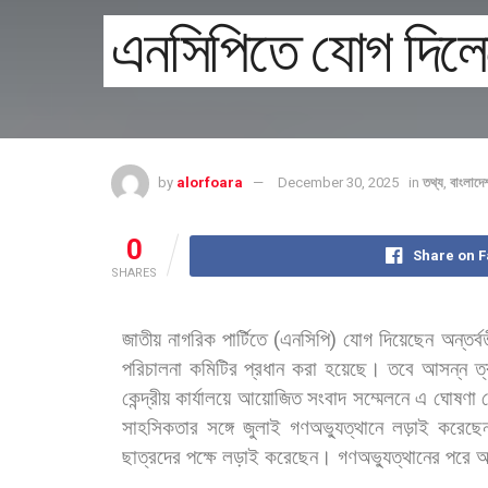
এনসিপিতে যোগ দিলেন
by
alorfoara
December 30, 2025
in
তথ্য
,
বাংলাদে
0
Share on 
SHARES
জাতীয়
নাগরিক
পার্টিতে
(
এনসিপি
)
যোগ
দিয়েছেন
অন্তর্বর্
পরিচালনা
কমিটির
প্রধান
করা
হয়েছে।
তবে
আসন্ন
ত
কেন্দ্রীয়
কার্যালয়ে
আয়োজিত
সংবাদ
সম্মেলনে
এ
ঘোষণা
সাহসিকতার
সঙ্গে
জুলাই
গণঅভ্যুত্থানে
লড়াই
করেছে
ছাত্রদের
পক্ষে
লড়াই
করেছেন।
গণঅভ্যুত্থানের
পরে
অন