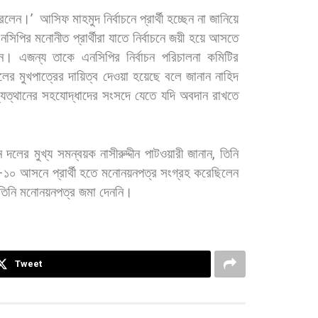
রলেন।
’
আসিফ
মাহমুদ
নির্বাচনে
প্রার্থী
হচ্ছেন
না
জানিয়ে
নসিপির
মনোনীত
প্রার্থীরা
যাতে
নির্বাচনে
জয়ী
হয়ে
আসতে
ন।
এজন্য
তাকে
এনসিপির
নির্বাচন
পরিচালনা
কমিটির
লের
মুখপাত্রের
দায়িত্ব
দেওয়া
হয়েছে
বলে
জানান
নাহিদ
ুত্থানের
সহযোদ্ধাদের
সংসদে
যেতে
যদি
অবদান
রাখতে
ে
দলের
মুখ্য
সমন্বয়ক
নাসীরুদ্দীন
পাটওয়ারী
জানান
,
তিনি
–
১০
আসনে
প্রার্থী
হতে
মনোনয়নপত্র
সংগ্রহ
করেছিলেন
তিনি
মনোনয়নপত্র
জমা
দেননি।
Tweet