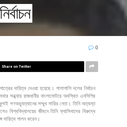
র্বাচন
0
Share on Twitter
পাত্রের
দায়িত্ব
দেওয়া
হয়েছে।
পাশাপাশি
দলের
নির্বাচন
মবার
সন্ধ্যায়
রাজধানীর
বাংলামোটরে
অবস্থিত
এনসিপির
জুলাই
গণঅভ্যুত্থানের
সম্মুখ
সারির
নেতা।
তিনি
অত্যন্ত
গেও
বিশ্ববিদ্যালয়ের
জীবনে
তিনি
ফ্যাসিবাদের
বিরুদ্ধে
গে
দায়িত্ব
পালন
করেন।