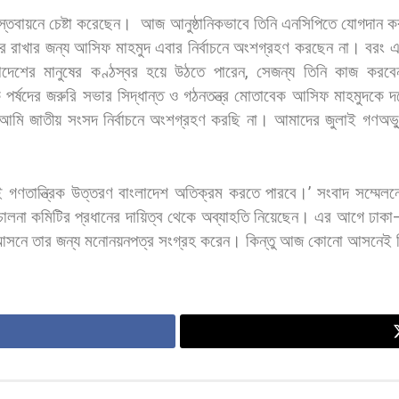
স্তবায়নে
চেষ্টা
করেছেন।
আজ
আনুষ্ঠানিকভাবে
তিনি
এনসিপিতে
যোগদান
ক
ে
রাখার
জন্য
আসিফ
মাহমুদ
এবার
নির্বাচনে
অংশগ্রহণ
করছেন
না।
বরং
এ
াদেশের
মানুষের
কণ্ঠস্বর
হয়ে
উঠতে
পারেন
,
সেজন্য
তিনি
কাজ
করবে
ক
পর্ষদের
জরুরি
সভার
সিদ্ধান্ত
ও
গঠনতন্ত্র
মোতাবেক
আসিফ
মাহমুদকে
দ
আমি
জাতীয়
সংসদ
নির্বাচনে
অংশগ্রহণ
করছি
না।
আমাদের
জুলাই
গণঅভ্য
ই
গণতান্ত্রিক
উত্তরণ
বাংলাদেশ
অতিক্রম
করতে
পারবে।
’
সংবাদ
সম্মেলন
চালনা
কমিটির
প্রধানের
দায়িত্ব
থেকে
অব্যাহতি
নিয়েছেন। এর
আগে
ঢাকা
আসনে
তার
জন্য
মনোনয়নপত্র
সংগ্রহ
করেন।
কিন্তু
আজ
কোনো
আসনেই