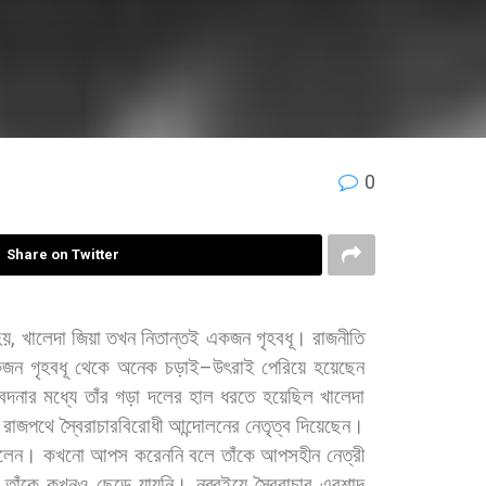
0
Share on Twitter
হয়
,
খালেদা
জিয়া
তখন
নিতান্তই
একজন
গৃহবধূ।
রাজনীতি
কজন
গৃহবধূ
থেকে
অনেক
চড়াই
–
উৎরাই
পেরিয়ে
হয়েছেন
েদনার
মধ্যে
তাঁর
গড়া
দলের
হাল
ধরতে
হয়েছিল
খালেদা
রাজপথে
স্বৈরাচারবিরোধী
আন্দোলনের
নেতৃত্ব
দিয়েছেন।
িলেন।
কখনো
আপস
করেননি
বলে
তাঁকে
আপসহীন
নেত্রী
তাঁকে
কখনও
ছেড়ে
যায়নি।
নব্বইয়ে
স্বৈরাচার
এরশাদ