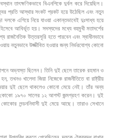
বস্থান
তাৎক্ষণিকভাবে
বিএনপিকে
দুর্বল
করে
দিয়েছিল।
্বের
প্রতি
আস্থার
সংকট
প্রকট
হয়ে
উঠেছিল
এবং
নতুন
ড়া
দলকে
এগিয়ে
নিয়ে
যাওয়া
একান্তভাবেই
দুঃসাধ্য
হয়ে
হিসেবে
আবির্ভূত
হয়।
সদস্যদের
মধ্যে
বহুমুখী
মতাদর্শের
গ্য
রাজনৈতিক
উত্তরসূরি
হতে
পারবেন
এবং
স্বাধীনভাবে
ওয়ায়
নতুনভাবে
উজ্জীবিত
হওয়ার
জন্য
নির্ভরযোগ্য
কোনো
াপনে
অভ্যস্ত
ছিলেন।
তিনি
দুই
ছেলে
তারেক
রহমান
ও
হন
,
তখনও
খালেদা
জিয়া
নিজেকে
রাজনীতিতে
বা
রাষ্ট্রীয়
িয়ার
দুই
ছেলে
থাকলেও
কোনো
মেয়ে
নেই।
তাঁর
অন্য
কোকো
১৯৭০
সালের
১২
আগস্ট
জন্মগ্রহণ
করেন।
দুই
কোকোর
লন্ডননিবাসী
দুই
মেয়ে
আছে।
তারাও
সেখানে
তারা
উপলব্ধি
করতে
পেরেছিলেন
,
দলকে
ঐক্যবদ্ধ
রাখার