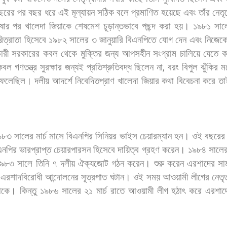
ছরের
পর
বছর
ধরে
এই
মূল্যায়ন
সঠিক
বলে
প্রমাণিত
হয়েছে
এবং
তাঁর
নেতৃ
ষার
পর
খালেদা
জিয়াকে
শেষমেশ
চূড়ান্তভাবে
পছন্দ
করা
হয়।
১৯৮১
সাল
িত্রাতা
হিসেবে
১৯৮২
সালের
৩
জানুয়ারি
বিএনপিতে
যোগ
দেন
এবং
নিজেক
চারী
সরকারের
কবল
থেকে
মুক্তির
জন্য
আপসহীন
সংগ্রাম
চালিয়ে
যেতে
ক
েবল
গণতন্ত্র
সুরক্ষার
জন্যই
প্রতিশ্রুতিবদ্ধ
ছিলেন
না
,
বরং
বিপুল
ঝুঁকির
ম
ফেলেছিল।
দলীয়
আদর্শে
নিবেদিতপ্রাণ
খালেদা
জিয়ার
কথা
বিবেচনা
করে
তা
৯৮৩
সালের
মার্চ
মাসে
বিএনপির
সিনিয়র
ভাইস
চেয়ারম্যান
হন।
ওই
বছরের
এনপির
ভারপ্রাপ্ত
চেয়ারপারসন
হিসেবে
দায়িত্ব
গ্রহণ
করেন।
১৯৮৪
সালে
১৯৮৩
সালে
তিনি
৭
দলীয়
ঐক্যজোট
গঠন
করেন।
শুরু
করেন
এরশাদের
সা
এরশাদবিরোধী
আন্দোলনের
সূত্রপাত
ঘটান।
ওই
সময়
আওয়ামী
লীগের
নেতৃত
াকে।
কিন্তু
১৯৮৬
সালের
২১
মার্চ
রাতে
আওয়ামী
লীগ
হঠাৎ
করে
এরশাদ