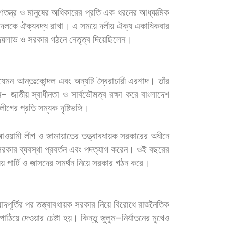
ণতন্ত্র
ও
মানুষের
অধিকারের
প্রতি
এক
ধরনের
আধ্যাত্মিক
দলকে
ঐক্যবদ্ধ
রাখা।
এ
সময়ে
দলীয়
ঐক্য
একাধিকবার
য়লাভ
ও
সরকার
গঠনে
নেতৃত্ব
দিয়েছিলেন।
যেমন
আন্তঃকোন্দল
এবং
অন্যটি
স্বৈরাচারী
এরশাদ।
তাঁর
ন
–
জাতীয়
স্বাধীনতা
ও
সার্বভৌমত্ব
রক্ষা
করে
বাংলাদেশ
লীগের
প্রতি
সম্যক
দৃষ্টিভঙ্গি।
আওয়ামী
লীগ
ও
জামায়াতের
তত্ত্বাবধায়ক
সরকারের
অধীনে
সরকার
ব্যবস্থা
প্রবর্তন
এবং
পদত্যাগ
করেন।
ওই
বছরের
ীয়
পার্টি
ও
জাসদের
সমর্থন
নিয়ে
সরকার
গঠন
করে।
াদপূর্তির
পর
তত্ত্বাবধায়ক
সরকার
নিয়ে
বিরোধে
রাজনৈতিক
পাঠিয়ে
দেওয়ার
চেষ্টা
হয়।
কিন্তু
জুলুম
–
নির্যাতনের
মুখেও