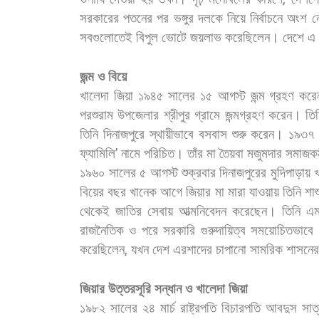
সরকারের
পতনের
পর
ভঙ্গুর
দলকে
নিয়ে
নির্বাচনে
অংশ
ন
সবগুলোতেই
বিপুল
ভোটে
জয়লাভ
করেছিলেন।
দেশে
এ
জন্ম
ও
বিয়ে
খালেদা
জিয়া
১৯৪৫
সালের
১৫
আগস্ট
জন্ম
গ্রহণ
করে
পরশুরাম
উপজেলার
শ্রীপুর
গ্রামে
জন্মগ্রহণ
করেন।
তি
তিনি
দিনাজপুরে
স্থায়ীভাবে
বসবাস
শুরু
করেন।
১৯৩৭
ফ্যামিলি
’
নামে
পরিচিত।
তাঁর
মা
তৈয়বা
মজুমদার
সমাজকর্
১৯৬০
সালের
৫
আগস্ট
শুক্রবার
দিনাজপুরের
মুদিপাড়ায়
খ
বিয়ের
বছর
খানেক
আগে
জিয়ার
মা
মারা
যাওয়ায়
তিনি
শাশ
থেকেই
জাতির
সেবায়
আত্মনিবেদন
করেছেন।
তিনি
এ
রাজনৈতিক
ও
পরে
সরকারি
গুরুদায়িত্ব
সময়োচিতভাবে
করেছিলেন
,
যখন
দেশ
এরশাদের
চাপানো
সামরিক
শাসনের
জিয়ার
উত্তরসূরি
সন্ধান
ও
খালেদা
জিয়া
১৯৮২
সালের
২৪
মার্চ
রাষ্ট্রপতি
বিচারপতি
আবদুস
সাত