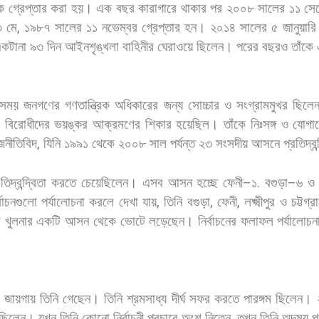
ে
গ্রেপ্তার
করা
হয়।
এক
বছর
কারাগারে
থাকার
পর
২০০৮
সালের
১১
সেপ
৩
মে
,
১৯৮৭
সালের
১১
নভেম্বর
গ্রেপ্তার
হন।
২০১৪
সালের
৫
জানুয়ারি
কটানা
৯৩
দিন
আইনশৃঙ্খলা
বাহিনীর
ঘেরাওয়ে
ছিলেন।
পরের
বছরও
তাঁকে
সময়
জনগণের
গণতান্ত্রিক
অধিকারের
জন্য
সোচ্চার
ও
সংগ্রামমুখর
ছিলে
বিরোধীদের
ভয়ঙ্কর
আক্রমণের
শিকার
হয়েছিল।
তাঁকে
নিঃসঙ্গ
ও
যোগা
জনীতিবিদ
,
যিনি
১৯৯১
থেকে
২০০৮
সাল
পর্যন্ত
২৩
সংসদীয়
আসনে
প্রতিদ্বন
তিদ্বন্দ্বিতা
করতে
চেয়েছিলেন।
এসব
আসন
হচ্ছে
ফেনী
–
১
.
বগুড়া
–
৬
ও
্বাচনগুলো
পর্যালোচনা
করলে
দেখা
যায়
,
তিনি
বগুড়া
,
ফেনী
,
লক্ষ্মীপুর
ও
চট্টগ্র
ে
খুলনার
একটি
আসন
থেকে
ভোটে
লড়েছেন।
নির্বাচনের
ফলাফল
পর্যালোচন
জায়গায়
তিনি
গেছেন।
তিনি
শ্রমসাধ্য
দীর্ঘ
সফর
করতে
পারঙ্গম
ছিলেন।
ছিলেন।
যখন
তিনি
কোনো
নির্বাচনী
প্রচারে
অংশ
নিতেন
,
তখন
তিনি
অদম্য
প্