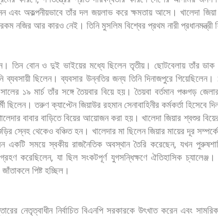
েন
এবং
অকল্পনীয়ভাবে
তাঁর
দল
জয়লাভ
করে
ক্ষমতায়
আসে।
খালেদা
জিয়া
রকম
নজির
আর
কারও
নেই।
তিনি
মুসলিম
বিশ্বের
প্রথম
নারী
প্রধানমন্ত্রী
ন।
তিন
বোন
ও
দুই
ভাইয়ের
মধ্যে
ছিলেন
তৃতীয়।
ছোটবেলায়
তাঁর
ডাক
নি
ব্যবসায়ী
ছিলেন।
ব্যবসার
উন্নতির
জন্য
তিনি
দিনাজপুরে
গিয়েছিলেন।
সালের
১৯
মার্চ
তাঁর
সঙ্গে
তৈয়বার
বিয়ে
হয়।
তৈয়বা
বর্তমান
পঞ্চগড়
জেলা
মী
ছিলেন। তরুণ
ক্যাপ্টেন
জিয়াউর
রহমান
সেনাবাহিনীর
কর্মকর্তা
হিসেবে
দি
ালেদার
বাবার
বাড়িতে
বিয়ের
আয়োজন
করা
হয়।
খালেদা
জিয়ার
শ্বশুর
বিয়ে
ুড়ির
স্নেহ
থেকেও
বঞ্চিত
হন।
খালেদার
মা
ছিলেন
জিয়ার
মায়ের
দূর
সম্পর্ক
মন
একটি
সময়ে
স্বকীয়
রাজনৈতিক
অবস্থান
তৈরি
করেছেন
,
যখন
পুরুষশ
গ্রহণ
করেছিলেন
,
যা
ছিল
সংকটপূর্ণ
যুগসন্ধিক্ষণে
ঐতিহাসিক
চ্যালেঞ্জ।
জাঁতাকলে
পিষ্ট
হচ্ছিল।
্তারের
নেতৃত্বাধীন
নির্বাচিত
বিএনপি
সরকারকে
উৎখাত
করেন
এবং
সামরি