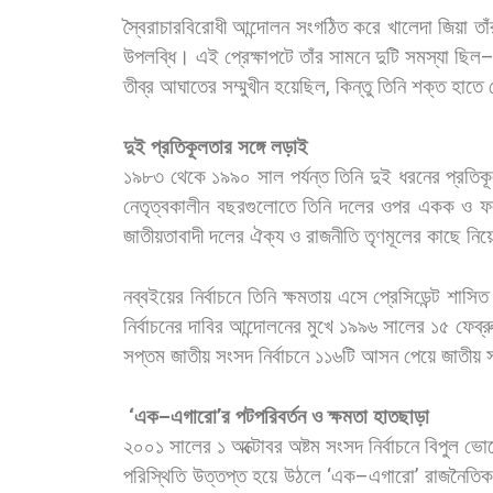
স্বৈরাচারবিরোধী
আন্দোলন
সংগঠিত
করে
খালেদা
জিয়া
তাঁ
উপলব্ধি।
এই
প্রেক্ষাপটে
তাঁর
সামনে
দুটি
সমস্যা
ছিল
তীব্র
আঘাতের
সম্মুখীন
হয়েছিল
,
কিন্তু
তিনি
শক্ত
হাতে
দুই
প্রতিকূলতার
সঙ্গে
লড়াই
১৯৮৩
থেকে
১৯৯০
সাল
পর্যন্ত
তিনি
দুই
ধরনের
প্রতিক
নেতৃত্বকালীন
বছরগুলোতে
তিনি
দলের
ওপর
একক
ও
ফ
জাতীয়তাবাদী
দলের
ঐক্য
ও
রাজনীতি
তৃণমূলের
কাছে
নিয়
নব্বইয়ের
নির্বাচনে
তিনি
ক্ষমতায়
এসে
প্রেসিডেন্ট
শাসিত
নির্বাচনের
দাবির
আন্দোলনের
মুখে
১৯৯৬
সালের
১৫
ফেব্র
সপ্তম
জাতীয়
সংসদ
নির্বাচনে
১১৬টি
আসন
পেয়ে
জাতীয়
‘
এক
–
এগারো
’
র
পটপরিবর্তন
ও
ক্ষমতা
হাতছাড়া
২০০১
সালের
১
অক্টোবর
অষ্টম
সংসদ
নির্বাচনে
বিপুল
ভোট
পরিস্থিতি
উত্তপ্ত
হয়ে
উঠলে
‘
এক
–
এগারো
’
রাজনৈতিক