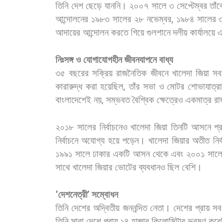
তিনি
দেশ
ছেড়ে
যাননি।
২০০৭
সালে
৩
সেপ্টেম্বর
তাঁক
আন্দোলনের
১৯৮৩
সালের
২৮
নভেম্বর
,
১৯৮৪
সালের
আদায়ের
আন্দোলন
করতে
গিয়ে
গুলশানে
দলীয়
কার্যালয়ে
এ
নিঃসঙ্গ
ও
যোগাযোগহীন
জীবনযাপনে
বাধ্য
৩৫
বছরের
সক্রিয়
রাজনৈতিক
জীবনে
খালেদা
জিয়া
সব
কারারুদ্ধ
করা
হয়েছিল
,
তাঁর
সভা
ও
মোটর
শোভাযাত্রা
বাংলাদেশেই
নয়
,
সম্ভবত
বৈশ্বিক
ক্ষেত্রেও
একমাত্র
রা
২০১৮
সালের
নির্বাচনেও
খালেদা
জিয়া
তিনটি
আসনে
প্র
নির্বাচনে
অযোগ্য
হয়ে
পড়েন।
খালেদা
জিয়ার
অতীত
নির
১৯৯১
সালে
ঢাকার
একটি
আসন
থেকে
এবং
২০০১
সাল
সাথে
খালেদা
জিয়ার
ভোটের
ব্যবধানও
ছিল
বেশি।
‘
দেশনেত্রী
’
সম্বোধন
তিনি
দেশের
অদ্বিতীয়
জননন্দিত
নেতা।
দেশের
প্রায়
সব
তিনি
সারা
দেশে
প্রায়
১৪
হাজার
কিলোমিটার
ভ্রমণ
করে