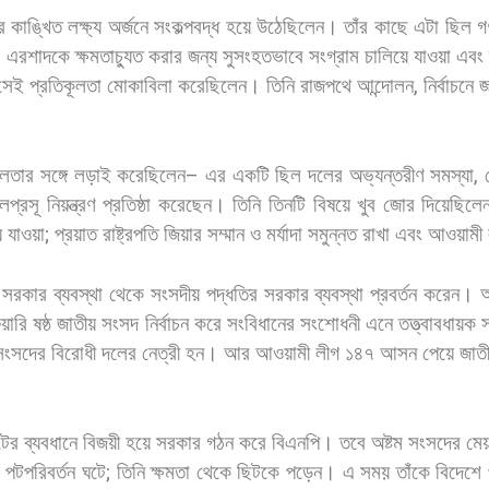
র
কাঙ্খিত
লক্ষ্য
অর্জনে
সংকল্পবদ্ধ
হয়ে
উঠেছিলেন।
তাঁর
কাছে
এটা
ছিল
গ
–
এরশাদকে
ক্ষমতাচ্যুত
করার
জন্য
সুসংহতভাবে
সংগ্রাম
চালিয়ে
যাওয়া
এবং
সেই
প্রতিকূলতা
মোকাবিলা
করেছিলেন।
তিনি
রাজপথে
আন্দোলন
,
নির্বাচনে
জ
ূলতার
সঙ্গে
লড়াই
করেছিলেন
–
এর
একটি
ছিল
দলের
অভ্যন্তরীণ
সমস্যা
,
লপ্রসূ
নিয়ন্ত্রণ
প্রতিষ্ঠা
করেছেন।
তিনি
তিনটি
বিষয়ে
খুব
জোর
দিয়েছিলে
ে
যাওয়া
;
প্রয়াত
রাষ্ট্রপতি
জিয়ার
সম্মান
ও
মর্যাদা
সমুন্নত
রাখা
এবং
আওয়ামী
সরকার
ব্যবস্থা
থেকে
সংসদীয়
পদ্ধতির
সরকার
ব্যবস্থা
প্রবর্তন
করেন।
ুয়ারি
ষষ্ঠ
জাতীয়
সংসদ
নির্বাচন
করে
সংবিধানের
সংশোধনী
এনে
তত্ত্বাবধায়ক
সংসদের
বিরোধী
দলের
নেত্রী
হন।
আর
আওয়ামী
লীগ
১৪৭
আসন
পেয়ে
জাত
ের
ব্যবধানে
বিজয়ী
হয়ে
সরকার
গঠন
করে
বিএনপি।
তবে
অষ্টম
সংসদের
মেয়
পটপরিবর্তন
ঘটে
;
তিনি
ক্ষমতা
থেকে
ছিটকে
পড়েন।
এ
সময়
তাঁকে
বিদেশে