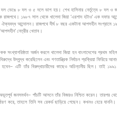
দল
ভেঙে
৮
দল
ও
৫
দলে
ভাগ
হয়।
শেখ
হাসিনার
নের্তৃত্বে
৮
দল
ও
জ
কে
রাজপথে।
১৯৮৭
সাল
থেকে
খালেদা
জিয়া
‘
এরশাদ
হটাও
’
এক
দফার
আন
য়
ঐক্যবদ্ধ
আন্দোলন।
রাজপথে
দীর্ঘ
৮
বছর
একটানা
আপসহীন
সংগ্রামে
১
‘
আপসহীন
’
নেত্রীর
খেতাব।
একক
সংখ্যাগরিষ্ঠতা
অর্জন
করলে
খালেদা
জিয়া
হন
বাংলাদেশের
প্রথম
মহিল
বিরুদ্ধে
উদ্বুদ্ধ
করেছিলেন
এবং
গণতান্ত্রিক
নির্বাচন
প্রক্রিয়া
ফিরিয়ে
আনা
হবেন
–
এটি
তাঁর
বিরুদ্ধাচারীদের
কাছেও
অচিন্তনীয়
ছিল।
তাই
১৯৯১
অভূতপূর্ব
জনসমর্থন
–
পাঁচটি
আসনে
তাঁর
বিজয়ও
নিশ্চিত
করেন।
তারপর
থে
্ধারণ
করে
,
তাহলে
তিনি
সব
রেকর্ড
ছাড়িয়ে
গেছেন।
কখনও
হেরে
যাননি।