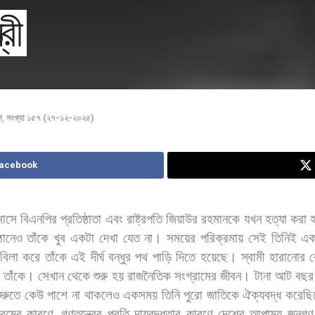
্রী
শ
,
সংখ্যা ১৫৭ (২৭-১২-২০২৫)
Facebook
মাসে
বিএনপির
প্রতিষ্ঠাতা
এবং
রাষ্ট্রপতি
জিয়াউর
রহমানকে
যখন
হত্যা
করা
্ঠানেও
তাঁকে
খুব
একটা
দেখা
যেত
না।
সময়ের
পরিক্রমায়
সেই
তিনিই
এ
বিলা
করে
তাঁকে
এই
দীর্ঘ
বন্ধুর
পথ
পাড়ি
দিতে
হয়েছে।
স্বামী
হারানোর
ব
তাঁকে।
সেখান
থেকে
শুরু
হয়
রাজনৈতিক
সংগ্রামের
জীবন।
টানা
আট
বছর
ুরুতে
কেউ
পাশে
না
থাকলেও
একসময়
তিনি
পুরো
জাতিকে
ঐক্যবদ্ধ
করেছ
রেমের
কারণে
,
গণতন্ত্রের
প্রতি
দায়বদ্ধতার
কারণে
দেশের
আপাময়
জনগণ