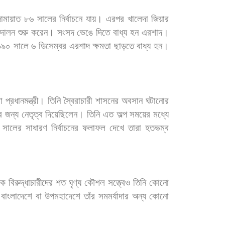
ামায়াত
৮৬
সালের
নির্বাচনে
যায়।
এরপর
খালেদা
জিয়ার
্দোলন
শুরু
করেন।
সংসদ
ভেঙে
দিতে
বাধ্য
হন
এরশাদ।
৯৯০
সালে
৬
ডিসেম্বর
এরশাদ
ক্ষমতা
ছাড়তে
বাধ্য
হন।
া
প্রধানমন্ত্রী।
তিনি
স্বৈরাচারী
শাসনের
অবসান
ঘটানোর
র
জন্য
নেতৃত্ব
দিয়েছিলেন।
তিনি
এত
অল্প
সময়ের
মধ্যে
সালের
সাধারণ
নির্বাচনের
ফলাফল
দেখে
তারা
হতভম্ব
কে
বিরুদ্ধাচারীদের
শত
ঘৃণ্য
কৌশল
সত্ত্বেও
তিনি
কোনো
বাংলাদেশে
বা
উপমহাদেশে
তাঁর
সমমর্যাদার
অন্য
কোনো