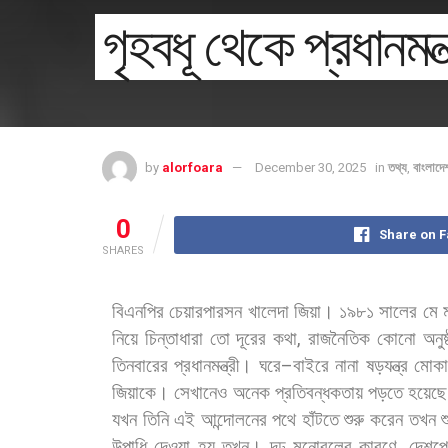
গৃহবধূ থেকে প্রধানমন্ত
by
alorfoara
December 30, 2025
in
তথ্য
,
বাংলাদে
0
Share on 
SHARES
বিএনপির
চেয়ারপারসন
খালেদা
জিয়া।
১৯৮১
সালের
মে
নিয়ে
চিন্তাধারা
তো
দূরের
কথা
,
রাজনৈতিক
কোনো
অনুষ
তিনবারের
প্রধানমন্ত্রী।
ঘরে
–
বাইরে
নানা
ষড়যন্ত্র
মোকা
জিয়াকে।
সেখানেও
অনেক
প্রতিবন্ধকতায়
পড়তে
হয়েছে
যখন
তিনি
এই
আন্দোলনের
পথে
হাঁটতে
শুরু
করেন
তখন
শ
উপাধি
দেওয়া
হয়
তখন।
দৃঢ়
মনোবলের
কারণে
,
দেশপ্