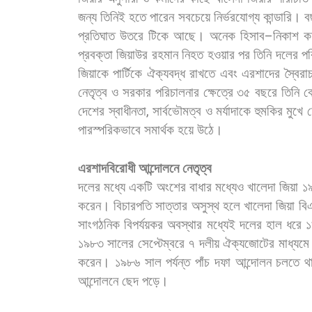
জন্য
তিনিই
হতে
পারেন
সবচেয়ে
নির্ভরযোগ্য
কান্ডারি।
ব
প্রতিঘাত
উতরে
টিকে
আছে।
অনেক
হিসাব
–
নিকাশ
ক
প্রবক্তা
জিয়াউর
রহমান
নিহত
হওয়ার
পর
তিনি
দলের
পর
জিয়াকে
পার্টিকে
ঐক্যবদ্ধ
রাখতে
এবং
এরশাদের
স্বৈরা
নেতৃত্ব
ও
সরকার
পরিচালনার
ক্ষেত্রে
৩৫
বছরে
তিনি
ক
দেশের
স্বাধীনতা
,
সার্বভৌমত্ব
ও
মর্যাদাকে
হুমকির
মুখে
পারস্পরিকভাবে
সমার্থক
হয়ে
উঠে।
এরশাদবিরোধী
আন্দোলনে
নেতৃত্ব
দলের
মধ্যে
একটি
অংশের
বাধার
মধ্যেও
খালেদা
জিয়া
১
করেন।
বিচারপতি
সাত্তার
অসুস্থ
হলে
খালেদা
জিয়া
বি
সাংগঠনিক
বিপর্যয়কর
অবস্থার
মধ্যেই
দলের
হাল
ধরে
১৯৮৩
সালের
সেপ্টেম্বরে
৭
দলীয়
ঐক্যজোটের
মাধ্যমে
করেন।
১৯৮৬
সাল
পর্যন্ত
পাঁচ
দফা
আন্দোলন
চলতে
থ
আন্দোলনে
ছেদ
পড়ে।