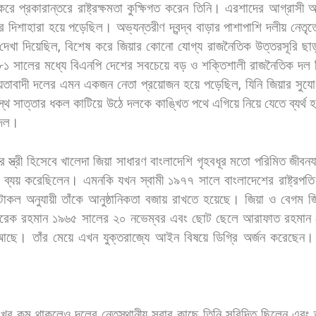
করে
প্রকারান্তরে
রাষ্ট্রক্ষমতা
কুক্ষিগত
করেন
তিনি।
এরশাদের
আগ্রাসী
অ
ে
দিশাহারা
হয়ে
পড়েছিল।
অভ্যন্তরীণ
দ্বন্দ্ব
বাড়ার
পাশাপাশি
দলীয়
নেতৃত
দেখা
দিয়েছিল
,
বিশেষ
করে
জিয়ার
কোনো
যোগ্য
রাজনৈতিক
উত্তরসূরি
ছা
৮১
সালের
মধ্যে
বিএনপি
দেশের
সবচেয়ে
বড়
ও
শক্তিশালী
রাজনৈতিক
দল
য়তাবাদী
দলের
এমন
একজন
নেতা
প্রয়োজন
হয়ে
পড়েছিল
,
যিনি
জিয়ার
সুযো
স্থ
সাত্তার
ধকল
কাটিয়ে
উঠে
দলকে
কাঙ্খিত
পথে
এগিয়ে
নিয়ে
যেতে
ব্যর্থ
হ
দল।
ার
স্ত্রী
হিসেবে
খালেদা
জিয়া
সাধারণ
বাংলাদেশি
গৃহবধূর
মতো
পরিমিত
জীবনয
ব্যয়
করেছিলেন।
এমনকি
যখন
স্বামী
১৯৭৭
সালে
বাংলাদেশের
রাষ্ট্রপতি
টোকল
অনুযায়ী
তাঁকে
আনুষ্ঠানিকতা
বজায়
রাখতে
হয়েছে।
জিয়া
ও
বেগম
জ
ারেক
রহমান
১৯৬৫
সালের
২০
নভেম্বর
এবং
ছোট
ছেলে
আরাফাত
রহমান
আছে।
তাঁর
মেয়ে
এখন
যুক্তরাজ্যে
আইন
বিষয়ে
ডিগ্রি
অর্জন
করেছেন।
খুব
কম
থাকলেও
দলের
নেতৃস্থানীয়
সবার
কাছে
তিনি
সুবিদিত
ছিলেন
এবং