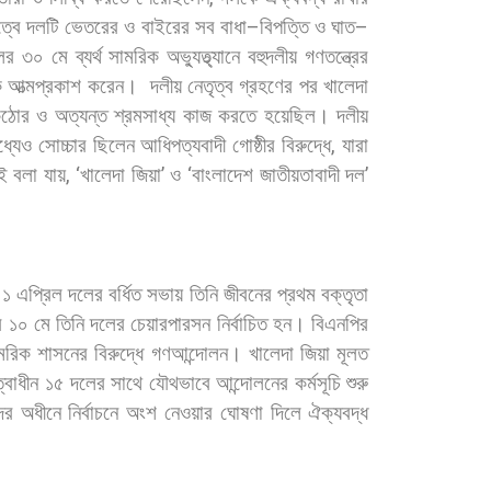
ত্বে
দলটি
ভেতরের
ও
বাইরের
সব
বাধা
–
বিপত্তি
ও
ঘাত
–
ের
৩০
মে
ব্যর্থ
সামরিক
অভ্যুত্থ্যানে
বহুদলীয়
গণতন্ত্রের
ে
আত্মপ্রকাশ
করেন।
দলীয়
নেতৃত্ব
গ্রহণের
পর
খালেদা
ঠোর
ও
অত্যন্ত
শ্রমসাধ্য
কাজ
করতে
হয়েছিল।
দলীয়
ধ্যেও
সোচ্চার
ছিলেন
আধিপত্যবাদী
গোষ্ঠীর
বিরুদ্ধে
,
যারা
ই
বলা
যায়
, ‘
খালেদা
জিয়া
’
ও
‘
বাংলাদেশ
জাতীয়তাবাদী
দল
’
১
এপ্রিল
দলের
বর্ধিত
সভায়
তিনি
জীবনের
প্রথম
বক্তৃতা
র
১০
মে
তিনি
দলের
চেয়ারপারসন
নির্বাচিত
হন।
বিএনপির
মরিক
শাসনের
বিরুদ্ধে
গণআন্দোলন।
খালেদা
জিয়া
মূলত
্বাধীন
১৫
দলের
সাথে
যৌথভাবে
আন্দোলনের
কর্মসূচি
শুরু
ের
অধীনে
নির্বাচনে
অংশ
নেওয়ার
ঘোষণা
দিলে
ঐক্যবদ্ধ