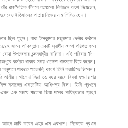
তাঁর
রাজনৈতিক
জীবনে
যতগুলো
নির্বাচনে
অংশ
নিয়েছেন
,
হিসেবেও
ইতিহাসের
পাতায়
নিজের
নাম
লিখিয়েছেন।
নাম
ছিল
পুতুল।
বাবা
ইস্কান্দার
মজুমদার
ফেনীর
বর্তমান
১৯৪৭
সালে
পাকিস্তান
একটি
স্বাধীন
দেশে
পরিণত
হলে
র
বোদা
উপজেলার
চন্দনবাড়ীর
বাসিন্দা।
এই
পরিবার
‘
টি
–
নাজপুরে
কর্মরত
থাকার
সময়
খালেদা
খানমকে
বিয়ে
করেন।
র
অনুষ্ঠানে
থাকতে
পারেননি
,
কারণ
তিনি
করাচিতে
ছিলেন।
ের
আত্মীয়। খালেদা
জিয়া
৩৬
বছর
বয়সে
বিধবা
হওয়ার
পর
াসিত
সমাজের
একচেটিয়া
আধিপত্য
ছিল।
তিনি
প্রথমে
এমন
এক
সময়ে
খালেদা
জিয়া
দলের
দায়িত্বভার
গ্রহণ
ক
আইন
জারি
করেন
এইচ
এম
এরশাদ।
নিজেকে
প্রধান