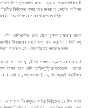
্টেম্বর
তিনি
মুক্তিলাভ
করেন।
এর
আগে
এরশাদবিরোধী
বিতর্কিত
নির্বাচনের
পরের
বছর
জনগণের
ভোটের
অধিকার
একইভাবে
ঘেরাওয়ের
মধ্যে
থাকতে
হয়েছিল।
ন।
তাঁর
প্রতিশ্রুতির
জন্য
তাঁকে
ভুগতে
হয়েছে।
তাঁকে
যোগহীন
জীবনযাপন
করতে
বাধ্য
করা
হয়েছিল।
তিনি
শুধু
্দ্বিতা
করেছেন
এবং
কোনোটিতেই
পরাজিত
হননি।
বগুড়া
–
৭।
কিন্তু
দুর্নীতির
মামলায়
দণ্ডিত
হবার
কারণে
ামের
আসন
থেকে
বেশি
প্রতিদ্বন্দ্বিতা
করেছেন।
এছাড়া
া
করে
দেখা
যায়
,
শুধু
জয়লাভই
নয়
,
প্রতিদ্বন্দ্বী
প্রার্থীদের
২০০৮
সালের
ডিসেম্বরে
জাতীয়
নির্বাচনের
১৪
দিন
আগে
রাণপ্রাচুর্যে
বলীয়ান
হয়ে
উঠতেন।
তখন
তিনি
সকাল
,
দুপুর