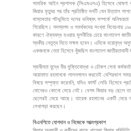
সামরিক
আইন
প্রশাসক
(
সিএমএলএ
)
হিসেবে
ঘোষণা
জিয়ার
মৃত্যুর
পর
তাঁর
প্রতিষ্ঠিত
দলটি
যেন
উত্তাল
সাগর
বাস্তবতার
পটভূমিতে
দলের
ভবিষ্যৎ
সম্পর্কে
অনিশ্চয়তা
গিয়েছিল।
সদস্যপদ
ও
সমর্থকদের
সংখ্যা
বিবেচনায়
১৯
কারণে
ঐক্যবদ্ধ
হওয়ার
মূলনীতির
চেয়ে
বাংলাদেশ
জাতী
স্বকীয়
নেতৃত্ব
দিতে
সক্ষম
হবেন।
এদিকে
বয়োবৃদ্ধ
অসু
একজনকে
নেতা
হিসেবে
খুঁজছিল
বাংলাদেশ
জাতীয়তাবাদী
স্বাধীনতা
যুদ্ধে
বীর
মুক্তিযোদ্ধা
ও
চৌকশ
সেনা
কর্মকর্ত
আরাফাত
রহমানকে
লালনপালন
করতেই
বেশিরভাগ
সময়
বিষয়ে
সম্পৃক্ত
করেননি
,
যদিও
ফার্স্ট
লেডি
হিসেবে
প্র
বোনেরও
কোনো
মেয়ে
নেই।
বেগম
জিয়ার
বড়
ছেলে
ত
ছেলেরই
মেয়ে
আছে।
তারেক
রহমানের
একটি
মেয়ে
লেখাপড়া
করছেন।
বিএনপিতে
যোগদান
ও
নিজেকে
আত্মপ্রকাশ
জিয়ার
অনুসারী
ও
কর্মীদের
কাছে
খালেদা
জিয়ার
পরিচিতি