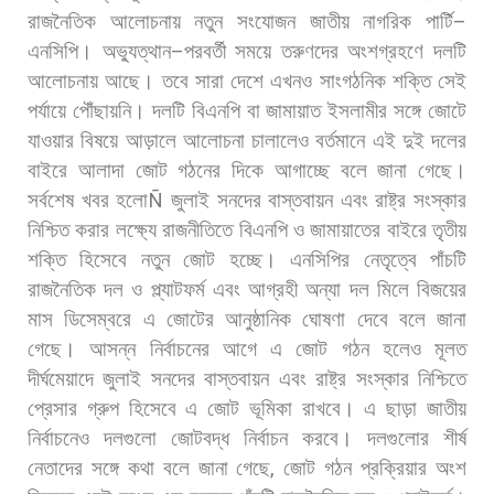
রাজনৈতিক
আলোচনায়
নতুন
সংযোজন
জাতীয়
নাগরিক
পার্টি
–
এনসিপি।
অভ্যুত্থান
–
পরবর্তী
সময়ে
তরুণদের
অংশগ্রহণে
দলটি
আলোচনায়
আছে।
তবে
সারা
দেশে
এখনও
সাংগঠনিক
শক্তি
সেই
পর্যায়ে
পৌঁছায়নি।
দলটি
বিএনপি
বা
জামায়াত
ইসলামীর
সঙ্গে
জোটে
যাওয়ার
বিষয়ে
আড়ালে
আলোচনা
চালালেও
বর্তমানে
এই
দুই
দলের
বাইরে
আলাদা
জোট
গঠনের
দিকে
আগাচ্ছে
বলে
জানা
গেছে।
সর্বশেষ
খবর
হলো
Ñ
জুলাই
সনদের
বাস্তবায়ন
এবং
রাষ্ট্র
সংস্কার
নিশ্চিত
করার
লক্ষ্যে
রাজনীতিতে
বিএনপি
ও
জামায়াতের
বাইরে
তৃতীয়
শক্তি
হিসেবে
নতুন
জোট
হচ্ছে।
এনসিপির
নেতৃত্বে
পাঁচটি
রাজনৈতিক
দল
ও
প্ল্যাটফর্ম
এবং
আগ্রহী
অন্যা
দল
মিলে
বিজয়ের
মাস
ডিসেম্বরে
এ
জোটের
আনুষ্ঠানিক
ঘোষণা
দেবে
বলে
জানা
গেছে।
আসন্ন
নির্বাচনের
আগে
এ
জোট
গঠন
হলেও
মূলত
দীর্ঘমেয়াদে
জুলাই
সনদের
বাস্তবায়ন
এবং
রাষ্ট্র
সংস্কার
নিশ্চিতে
প্রেসার
গ্রুপ
হিসেবে
এ
জোট
ভূমিকা
রাখবে।
এ
ছাড়া
জাতীয়
নির্বাচনেও
দলগুলো
জোটবদ্ধ
নির্বাচন
করবে।
দলগুলোর
শীর্ষ
নেতাদের
সঙ্গে
কথা
বলে
জানা
গেছে
,
জোট
গঠন
প্রক্রিয়ার
অংশ