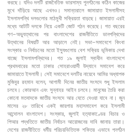
করছে।
যদিও
দলটি
রাজনৈতিক
ভারসাম্য
পুনর্গঠনের
কঠিন
কাজের
মুখে
দাঁড়িয়ে
আছে
এখনও। সমান্তরালে
জামায়াত
ইসলামীসহ
ইসলামপন্থি
দলগুলোর
মাঠমুখী
সক্রিয়তা
বাড়ছে।
জামায়াত
এরই
মধ্যে
আটটি
দলকে
নিয়ে
একটি
জোট
গঠন
করেছে।
গত
বছরের
গণ
–
অভ্যুত্থানের
পর
বাংলাদেশের
রাজনীতিতে
ডানপন্থিদের
উত্থানের
বিষয়টি
আর
আড়ালে
নেই।
সভা
–
সমাবেশে
কিংবা
সংস্কার
ও
নির্বাচনের
মতো
ইস্যুগুলোয়
বেশ
সক্রিয়
ভূমিকায়
দেখা
যাচ্ছে
ইসলামপন্থিদের।
গত
১৯
জুলাই
স্বাধীন
বাংলাদেশে
প্রথমবারের
মতো
ঢাকার
সোহরাওয়ার্দী
উদ্যানে
সমাবেশ
করে
জামায়াতে
ইসলামী।
সেই
সমাবেশে
দলটির
নায়েবে
আমির
অধ্যাপক
মুজিবুর
রহমান
বলেন
,
আগামী
দিনের
জাতীয়
সংসদে
শুধু
ইসলাম
চলবে।
কোরআন
এবং
সুন্নাহর
আইন
চলবে।
মানুষের
তৈরি
করা
কোনো
মতবাদকে
জাতীয়
সংসদে
আর
যেতে
দেওয়া
যাবে
না।
জুন
মাসের
২৮
তারিখে
একই
জায়গায়
মহাসমাবেশ
করে
ইসলামী
আন্দোলন
বাংলাদেশ।
সংস্কার
,
জুলাই
হত্যাকাণ্ডের
বিচার
ও
পিআর
পদ্ধতিতে
জাতীয়
নির্বাচন
আয়োজনের
দাবি
জানায়
তারা।
দেশের
রাজনীতিতে
ধর্মীয়
পরিচয়ভিত্তিক
শক্তির
এভাবে
পুনর্গঠন