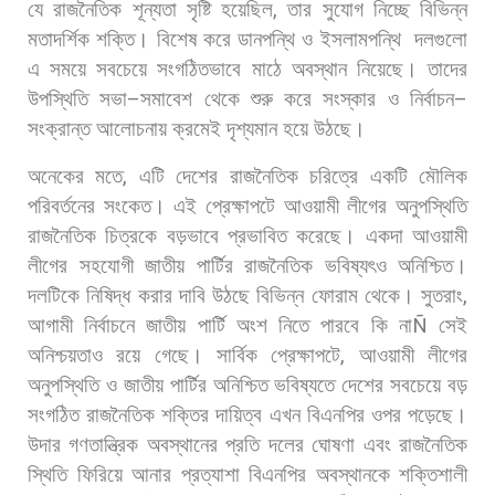
যে
রাজনৈতিক
শূন্যতা
সৃষ্টি
হয়েছিল
,
তার
সুযোগ
নিচ্ছে
বিভিন্ন
মতাদর্শিক
শক্তি।
বিশেষ
করে
ডানপন্থি
ও
ইসলামপন্থি
দলগুলো
এ
সময়ে
সবচেয়ে
সংগঠিতভাবে
মাঠে
অবস্থান
নিয়েছে।
তাদের
উপস্থিতি
সভা
–
সমাবেশ
থেকে
শুরু
করে
সংস্কার
ও
নির্বাচন
–
সংক্রান্ত
আলোচনায়
ক্রমেই
দৃশ্যমান
হয়ে
উঠছে।
অনেকের
মতে
,
এটি
দেশের
রাজনৈতিক
চরিত্রে
একটি
মৌলিক
পরিবর্তনের
সংকেত। এই
প্রেক্ষাপটে
আওয়ামী
লীগের
অনুপস্থিতি
রাজনৈতিক
চিত্রকে
বড়ভাবে
প্রভাবিত
করেছে।
একদা
আওয়ামী
লীগের
সহযোগী
জাতীয়
পার্টির
রাজনৈতিক
ভবিষ্যৎও
অনিশ্চিত।
দলটিকে
নিষিদ্ধ
করার
দাবি
উঠছে
বিভিন্ন
ফোরাম
থেকে।
সুতরাং
,
আগামী
নির্বাচনে
জাতীয়
পার্টি
অংশ
নিতে
পারবে
কি
না
Ñ
সেই
অনিশ্চয়তাও
রয়ে
গেছে।
সার্বিক
প্রেক্ষাপটে
,
আওয়ামী
লীগের
অনুপস্থিতি
ও
জাতীয়
পার্টির
অনিশ্চিত
ভবিষ্যতে
দেশের
সবচেয়ে
বড়
সংগঠিত
রাজনৈতিক
শক্তির
দায়িত্ব
এখন
বিএনপির
ওপর
পড়েছে।
উদার
গণতান্ত্রিক
অবস্থানের
প্রতি
দলের
ঘোষণা
এবং
রাজনৈতিক
স্থিতি
ফিরিয়ে
আনার
প্রত্যাশা
বিএনপির
অবস্থানকে
শক্তিশালী