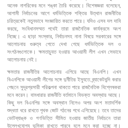
অনেক
নাগরিকের
মনে
শঙ্কা
তৈরি
করেছে।
বিশেষজ্ঞরা
বলেছেন
,
আগামী
নির্বাচনের
আগে
ধর্মভিত্তিক
শক্তির
উত্থান
রাজনীতির
চরিত্রকেই
নতুনভাবে
সংজ্ঞায়িত
করতে
পারে।
যদিও
এসব
দল
দাবি
করছে
,
সংবিধানসম্মত
পথেই
তারা
রাজনৈতিক
কার্যক্রমে
অংশ
নিচ্ছে।
এ
ছাড়া
সংস্কার
,
নির্বাচনসহ
নানা
বিষয়ে
সরকারের
সঙ্গে
আলোচনায়
গুরুত্ব
পেতে
দেখা
গেছে
ধর্মভিত্তিক
দল
ও
সংগঠনগুলোকে।
ক্ষমতাচ্যুত
হওয়ায়
আওয়ামী
লীগ
এখন
সেভাবে
আলোচনায়
নেই।
ক্ষমতার
রাজনীতির
আলোচনায়
এগিয়ে
আছে
বিএনপি।
এখন
বিএনপিকে
আওয়ামী
লীগের
সঙ্গে
দুর্নীতির
ইস্যুতে
ব্র্যাকেটবন্দি
করার
পেছনে
সুদূরপ্রসারী
পরিকল্পনা
থাকতে
পারে
রাজনৈতিক
বিশ্লেষকরা
মনে
করেন। বামধারার
রাজনীতি
বর্তমানে
বিভক্ত
অবস্থায়
আছে।
কিছু
দল
বিএনপির
সঙ্গে
অবস্থান
নিলেও
অপর
অংশ
মতাদর্শিক
শুদ্ধতা
ধরে
রাখতে
পৃথক
জোট
গঠনের
পথে
এগিয়েছে।
তবে
তাদের
ভোটব্যাঙ্ক
ও
গণভিত্তি
সীমিত
হওয়ায়
জাতীয়
নির্বাচনে
তারা
উল্লেখযোগ্য
ভূমিকা
রাখতে
পারবে
বলে
মনে
করা
হচ্ছে
না।