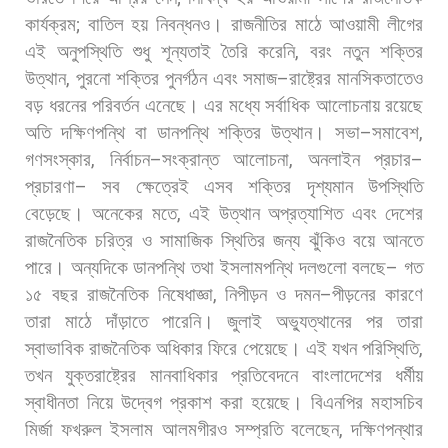
কার্যক্রম
;
বাতিল
হয়
নিবন্ধনও।
রাজনীতির
মাঠে
আওয়ামী
লীগের
এই
অনুপস্থিতি
শুধু
শূন্যতাই
তৈরি
করেনি
,
বরং
নতুন
শক্তির
উত্থান
,
পুরনো
শক্তির
পুনর্গঠন
এবং
সমাজ
–
রাষ্ট্রের
মানসিকতাতেও
বড়
ধরনের
পরিবর্তন
এনেছে।
এর
মধ্যে
সর্বাধিক
আলোচনায়
রয়েছে
অতি
দক্ষিণপন্থি
বা
ডানপন্থি
শক্তির
উত্থান।
সভা
–
সমাবেশ
,
গণসংস্কার
,
নির্বাচন
–
সংক্রান্ত
আলোচনা
,
অনলাইন
প্রচার
–
প্রচারণা
–
সব
ক্ষেত্রেই
এসব
শক্তির
দৃশ্যমান
উপস্থিতি
বেড়েছে।
অনেকের
মতে
,
এই
উত্থান
অপ্রত্যাশিত
এবং
দেশের
রাজনৈতিক
চরিত্র
ও
সামাজিক
স্থিতির
জন্য
ঝুঁকিও
বয়ে
আনতে
পারে।
অন্যদিকে
ডানপন্থি
তথা
ইসলামপন্থি
দলগুলো
বলছে
–
গত
১৫
বছর
রাজনৈতিক
নিষেধাজ্ঞা
,
নিপীড়ন
ও
দমন
–
পীড়নের
কারণে
তারা
মাঠে
দাঁড়াতে
পারেনি।
জুলাই
অভ্যুত্থানের
পর
তারা
স্বাভাবিক
রাজনৈতিক
অধিকার
ফিরে
পেয়েছে। এই
যখন
পরিস্থিতি
,
তখন
যুক্তরাষ্ট্রের
মানবাধিকার
প্রতিবেদনে
বাংলাদেশের
ধর্মীয়
স্বাধীনতা
নিয়ে
উদ্বেগ
প্রকাশ
করা
হয়েছে।
বিএনপির
মহাসচিব
মির্জা
ফখরুল
ইসলাম
আলমগীরও
সম্প্রতি
বলেছেন
,
দক্ষিণপন্থার