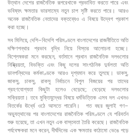
উত্থান
দেশের
রাজনৈতিক
রূপরেখাকে
প্রভাবিত
করতে
পারে
এবং
ভবিষ্যৎ
ক্ষমতার
ভারসাম্যে
নতুন
চাপ
সৃষ্টি
করতে
পারে।
আরও
অনেক
রাজনৈতিক
নেতাদের
বক্তব্যেও
এ
বিষয়ে
উদ্বেগ
প্রকাশ
করা
হচ্ছে।
সব
মিলিয়ে
,
দেশি
–
বিদেশি
পরিমণ্ডলে
বাংলাদেশের
রাজনীতিতে
অতি
দক্ষিণপন্থার
প্রভাব
বৃদ্ধি
নিয়ে
বিস্তর
আলোচনা
হচ্ছে।
বিশ্লেষকরা
মনে
করছেন
,
বর্তমানে
প্রধান
রাজনৈতিক
দলগুলোর
নিষ্ক্রিয়তা
,
বিভক্তি
এবং
কিছু
দলের
সাংগঠনিক
দুর্বলতা
অতি
ডানপন্থিদের
কর্মকাণ্ডকে
আরও
দৃশ্যমান
করে
তুলছে।
ডাকসু
,
জাকসু
,
চাকসু
,
রাকসু
নির্বাচনে
বিপুল
বিজয়ের
পর
তাদের
গ্রহণযোগ্যতা
কিছুটা
হলেও
বেড়েছে
;
বেড়েছে
দলগুলোর
সক্রিয়তা।
তবে
মুক্তিযুদ্ধের
বিষয়ে
ধর্মভিত্তিক
এসব
দল
এখনও
বিতর্কের
ঊর্ধ্বে
ওঠে
আসতে
পারেনি।
গত
বছর
জুলাই
গণ
–
অভ্যুত্থানের
পর
বাংলাদেশের
রাজনৈতিক
পরিমণ্ডলে
যে
পরিবর্তন
শুরু
হয়েছে
,
তা
এখন
নতুন
এক
বাস্তবতা
তৈরি
করেছে।
রাজনৈতিক
পর্যবেক্ষকরা
মনে
করেন
,
দীর্ঘদিনের
এক
ক্ষমতার
কাঠামো
ভেঙে
পড়ে