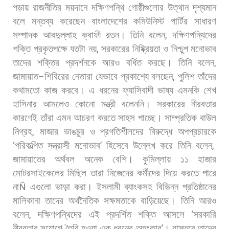
পড়ায়
রাজনীতির
ময়দানে
দক্ষিণপন্থি
গোষ্ঠীগুলোর
উত্থান
দৃশ্যমান
বলে
মন্তব্য
করেছেন
বাংলাদেশের
কমিউনিস্ট
পার্টির
সাধারণ
সম্পাদক
আবদুল্লাহ
ক্বাফী
রতন।
তিনি
বলেন
,
দক্ষিণপন্থিদের
শক্তি
প্রকৃতপক্ষে
যতটা
নয়
,
সরকারের
নিষ্ক্রিয়তা
ও
নিশ্চুপ
মনোভাব
তাদের
শক্তির
প্রদর্শনকে
আরও
বর্ধিত
করছে।
তিনি
বলেন
,
জামায়াত
–
শিবিরের
নেতারা
যেভাবে
প্রকাশ্যে
বলছেন
,
পুলিশ
তাঁদের
কথামতো
কাজ
করবে।
এ
ধরনের
ফ্যাসিবাদী
ভাষ্য
এমনকি
শেখ
হাসিনার
আমলেও
কোনো
মন্ত্রী
বলেননি।
সরকারের
নীরবতার
কারণেই
তাঁরা
এমন
আচরণ
করতে
সাহস
পাচ্ছে। সাম্প্রতিক
বাউল
নিগ্রহ
,
মাজার
ভাঙচুর
ও
প্রগতিশীলদের
বিরুদ্ধে
অপপ্রচারকে
‘
পরিকল্পিত
সন্ত্রাসী
মনোভাব
’
হিসেবে
উল্লেখ
করে
তিনি
বলেন
,
জামায়াতের
অর্থবল
অনেক
বেশি।
কুমিল্লায়
১১
হাজার
মোটরসাইকেলের
মিছিল
তারা
নিজেদের
কর্মীদের
দিয়ে
করতে
পারে
না
Ñ
এগুলো
ভাড়া
করা।
ইসলামী
ব্যাংকসহ
বিভিন্ন
প্রতিষ্ঠানের
মালিকানা
তাদের
অর্থনৈতিক
সক্ষমতাকে
বাড়িয়েছে।
তিনি
আরও
বলেন
,
দক্ষিণপন্থিদের
এই
প্রদর্শিত
শক্তি
আসলে
‘
সরকারি
নীরবতার
সুযোগে
তৈরি
হওয়া
এক
ধরনের
অহংকার
’
।
বাস্তবে
তাদের