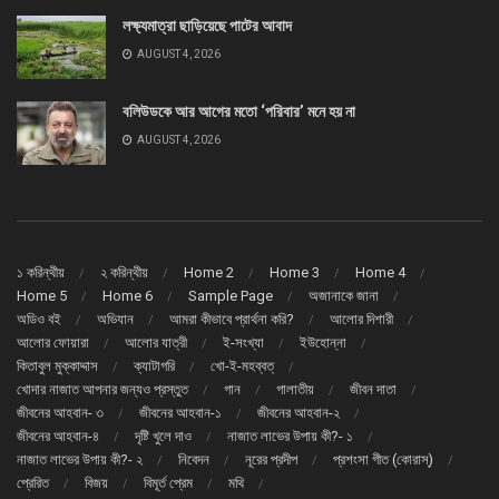
লক্ষ্যমাত্রা ছাড়িয়েছে পাটের আবাদ
AUGUST 4, 2026
বলিউডকে আর আগের মতো ‘পরিবার’ মনে হয় না
AUGUST 4, 2026
১ করিন্থীয়
২ করিন্থীয়
Home 2
Home 3
Home 4
Home 5
Home 6
Sample Page
অজানাকে জানা
অডিও বই
অভিযান
আমরা কীভাবে প্রার্থনা করি?
আলোর দিশারী
আলোর ফোয়ারা
আলোর যাত্রী
ই-সংখ্যা
ইউহোন্না
কিতাবুল মুক্কাদ্দাস
ক্যাটাগরি
খো-ই-মহব্বত্
খোদার নাজাত আপনার জন্যও প্রস্তুত
গান
গালাতীয়
জীবন দাতা
জীবনের আহবান- ৩
জীবনের আহবান-১
জীবনের আহবান-২
জীবনের আহবান-৪
দৃষ্টি খুলে দাও
নাজাত লাভের উপায় কী?- ১
নাজাত লাভের উপায় কী?- ২
নিবেদন
নূরের প্রদীপ
প্রশংসা গীত (কোরাস্)
প্রেরিত
বিজয়
বিমূর্ত প্রেম
মথি