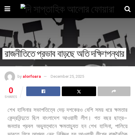
রাজনীতিতে প্রভাব বাড়ছে অতি দক্ষিণপন্থার
by
alorfoara
December 25, 2025
0
SHARES
শেখ
হাসিনার
সভাপতিত্বে
দেড়
দশকেরও
বেশি
সময়
ধরে
ক্ষমতার
কেন্দ্রবিন্দুতে
ছিল
বাংলাদেশ
আওয়ামী
লীগ।
গত
বছর
ছাত্র
–
জনতার
প্রবল
অভ্যুত্থানে
ক্ষমতাচ্যুত
হন
শেখ
হাসিনা
,
পালিয়ে
ভারতে
গিয়ে
আশ্রয়
নেন
;
নিষিদ্ধ
হয়
আওয়ামী
লীগের
রাজনৈতিক