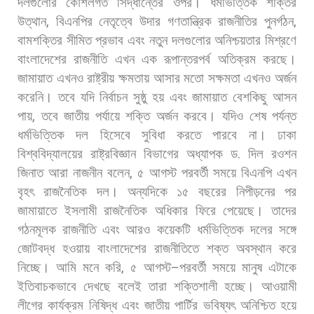
দলগুলোর
কৌশলগত
সিদ্ধান্তের
ওপর।
ধর্মভিত্তিক
শক্তির
উত্থান
,
বিএনপির
নেতৃত্বে
উদার
গণতান্ত্রিক
রাজনীতির
পুনর্গঠন
,
বামশক্তির
সীমিত
প্রভাব
এবং
নতুন
দলগুলোর
অনিশ্চয়তার
মিশ্রণে
বাংলাদেশের
রাজনীতি
এখন
এক
রূপান্তরপর্ব
অতিক্রম
করছে।
জামায়াত
এখনও
রাষ্ট্রীয়
ক্ষমতায়
আসার
মতো
সক্ষমতা
এখনও
অর্জন
করেনি।
তবে
যদি
নির্বাচন
সুষ্ঠু
হয়
এবং
জামায়াত
বেশকিছু
আসন
পায়
,
তবে
জাতীয়
পর্যায়ে
শক্তি
অর্জন
করবে।
যদিও
শেষ
পর্যন্ত
ধর্মভিত্তিক
দল
হিসেবে
সুবিধা
করতে
পারবে
না।
ঢাকা
বিশ্ববিদ্যালয়ের
রাষ্ট্রবিজ্ঞান
বিভাগের
অধ্যাপক
ড
.
দিল
রওশন
জিনাত
আরা
নাজনীন
বলেন
,
৫
আগস্ট
পরবর্তী
সময়ে
বিএনপি
এখন
বৃহৎ
রাজনৈতিক
দল।
অন্যদিকে
১৫
বছরের
নিপীড়নের
পর
জামায়াতে
ইসলামী
রাজনৈতিক
অধিকার
ফিরে
পেয়েছে।
তাদের
গঠনমূলক
রাজনীতি
এবং
আরও
কয়েকটি
ধর্মভিত্তিক
দলের
সঙ্গে
জোটবদ্ধ
হওয়ায়
বাংলাদেশের
রাজনীতিতে
শক্ত
অবস্থান
করে
নিচ্ছে।
আমি
মনে
করি
,
৫
আগস্ট
–
পরবর্তী
সময়ে
মানুষ
এটাকে
ইতিবাচকভাবে
দেখছে
বলেই
তারা
শক্তিশালী
হচ্ছে। আওয়ামী
লীগের
কার্যক্রম
নিষিদ্ধ
এবং
জাতীয়
পার্টির
ভবিষ্যৎ
অনিশ্চিত
হয়ে