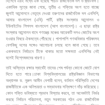
হিসেবে
এরই
মধ্যে
এক
হয়েছে
পাঁচটি
রাজনৈতিক
দল
ও
প্ল্যাটফর্ম।
একাধিক
সূত্রে
জানা
গেছে
,
তৃতীয়
এ
শক্তির
অংশ
হতে
যাচ্ছে
জুলাই
আন্দোলনে
নেতৃত্ব
দেওয়া
তরুণদের
রাজনৈতিক
দল
এনসিপি
,
আমার
বাংলাদেশ
(
এবি
)
পার্টি
,
রাষ্ট্র
সংস্কার
আন্দোলন
ও
ইউনাইটেড
পিপলস
বাংলাদেশ
(
আপ
বাংলাদেশ
)
।
এ
ছাড়া
রাষ্ট্র
সংস্কার
আন্দোলন
বাদে
গণতন্ত্র
মঞ্চের
আরেকটি
দলও
জোটের
অংশ
হওয়ার
বিষয়ে
ঐকমত্যে
পৌঁছেছে।
পাশাপাশি
গণঅধিকার
পরিষদসহ
বেশকিছু
দলের
সঙ্গেও
আলোচনা
চলছে
বলে
জানা
গেছে।
তবে
এককভাবে
নির্বাচনে
টিকে
থাকার
মতো
সক্ষমতা
এনসিপির
নেই
বলেই
বিশ্লেষকদের
ধারণা।
তাই
অস্তিত্ব
রক্ষার
স্বার্থেই
তাদের
শেষ
পর্যন্ত
কোনো
জোটে
যোগ
দিতে
হতে
পারে।ঢাকা
বিশ্ববিদ্যালয়ের
রাষ্ট্রবিজ্ঞান
বিভাগের
অধ্যাপক
ড
.
নূরুল
আমীন
বেপারী
বলেন
,
বর্তমান
পরিস্থিতি
দেশের
রাজনীতিকে
এক
অনিশ্চয়তা
ও
সম্ভাবনার
সন্ধিক্ষণে
দাঁড়
করিয়েছে।
কোন
শক্তি
ভবিষ্যতে
প্রভাব
বিস্তার
করবে
,
তা
অনেকটাই
নির্ভর
করছে
নির্বাচন
পরিচালনা
,
নতুন
সরকারের
গঠন
এবং
রাজনৈতিক