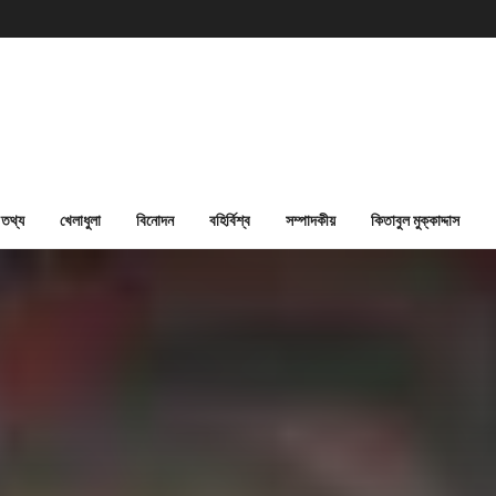
তথ্য
খেলাধুলা
বিনোদন
বহির্বিশ্ব
সম্পাদকীয়
কিতাবুল মুক্কাদ্দাস