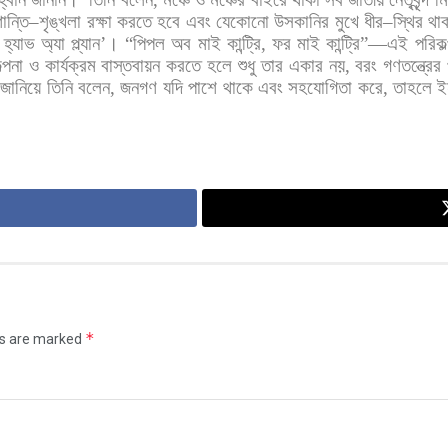
ান্তি
–
শৃঙ্খলা
রক্ষা
করতে
হবে
এবং
যেকোনো
উসকানির
মুখে
ধীর
–
স্থির
থা
হ্যাভ
অ্যা
প্ল্যান
’
।
“
পিপল
অব
মাই
কান্ট্রি
,
ফর
মাই
কান্ট্রি
”—
এই
পরিকল
্পনা
ও
কার্যক্রম
বাস্তবায়ন
করতে
হলে
শুধু
তার
একার
নয়
,
বরং
গণতন্ত্রের
জানিয়ে
তিনি
বলেন
,
জনগণ
যদি
পাশে
থাকে
এবং
সহযোগিতা
করে
,
তাহলে
ই
*
ds are marked