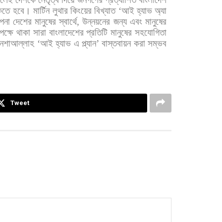
কতে
হবে। মার্টিন
লুথার
কিংয়ের
বিখ্যাত
‘
আই
হ্যাভ
অ্যা
্পনা
দেশের
মানুষের
স্বার্থে
,
উন্নয়নের
জন্য
এবং
মানুষের
পক্ষে
থাকা
সারা
বাংলাদেশের
প্রতিটি
মানুষের
সহযোগিতা
নশাআল্লাহ
‘
আই
হ্যাভ
এ
প্ল্যান
’
বাস্তবায়ন
করা
সম্ভব
Tweet