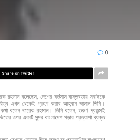
0
Share on Twitter
রেক
রহমান
বলেছেন
,
দেশের
বর্তমান
বাস্তবতায়
সবাইকে
য়িত্ব
এখন
থেকেই
গ্রহণ
করার
আহ্বান
জানান
তিনি।
কথা
বলেন
তারেক
রহমান। তিনি
বলেন
,
তরুণ
প্রজন্মই
ভিতের
ওপর
একটি
সুন্দর
বাংলাদেশ
গড়ার
প্রত্যাশা
ব্যক্ত
িলেই
দেশকে
নেতৃত্ব
দিয়ে
জনগণের
প্রত্যাশিত
বাংলাদেশ