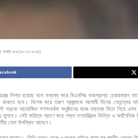
শ
,
সংখ্যা ১৫৬ (২০-১২-২০২৫)
Facebook
্ত্রে
লিপ্ত
রয়েছে
বলে
মন্তব্য
করে
বিএনপির
ভারপ্রাপ্ত
চেয়ারম্যান
তা
থাকতে
হবে।
বিশেষ
করে
তরুণ
প্রজন্মকে
আগামী
দিনের
নেতৃত্বের
দা
িট
সড়কে
আয়োজিত
গণসংবর্ধনা
অনুষ্ঠানের
মঞ্চে
বক্তব্য
দিতে
গিয়ে
এসব
ে
তুলবে।
সেই
দায়িত্ব
গ্রহণ
করে
শক্ত
গণতান্ত্রিক
ভিত্তি
ও
অর্থনৈতিক
তীয়
নেতা
উপস্থিত
আছেন।
্বান
জানান।
তিনি
বলেন
,
মঞ্চে
ও
মঞ্চের
বাইরে
থাকা
সব
জাতীয়
নেতৃবৃন্দ
ম