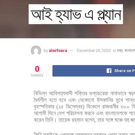
আই হ্যাভ এ প্ল্যান
by
alorfoara
December 26, 2025
in
তথ্য
,
বাংলাদে
0
Share on 
SHARES
বিভিন্ন
আধিপত্যবাদী
শক্তির
গুপ্তচরেরা
নানাভাবে
ষড়যন
ধৈর্যশীল
হতে
হবে
এবং
যেকোনো
উসকানির
মুখে
শান্ত
বৃহস্পতিবার
(
২৫
ডিসেম্বর
)
বিকেলে
রাজধানীর
৩০০
ফ
আগামী
দিনে
দেশ
পরিচালনা
করবে
এবং
বাংলাদেশকে
গড়
করেন
তিনি। তারেক
রহমান
বলেন
,
তার
সঙ্গে
মঞ্চে
বহু
জা
তিনি
সবাইকে
একসঙ্গে
আল্লাহর
দরবারে
দোয়া
করার
আহ