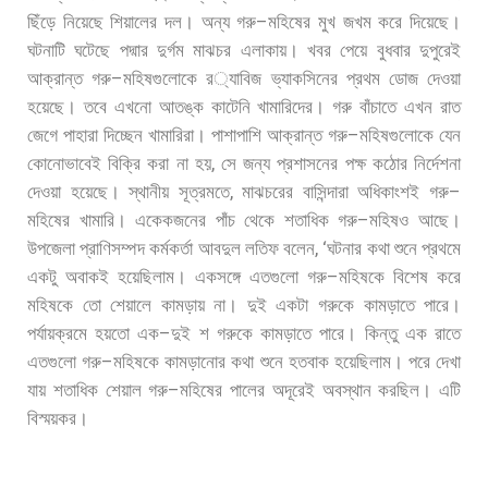
–
ছিঁড়ে
নিয়েছে
শিয়ালের
দল।
অন্য
গরু
মহিষের
মুখ
জখম
করে
দিয়েছে।
ঘটনাটি
ঘটেছে
পদ্মার
দুর্গম
মাঝচর
এলাকায়।
খবর
পেয়ে
বুধবার
দুপুরেই
–
আক্রান্ত
গরু
মহিষগুলোকে
র
্যাবিজ
ভ্যাকসিনের
প্রথম
ডোজ
দেওয়া
হয়েছে।
তবে
এখনো
আতঙ্ক
কাটেনি
খামারিদের।
গরু
বাঁচাতে
এখন
রাত
–
জেগে
পাহারা
দিচ্ছেন
খামারিরা।
পাশাপাশি
আক্রান্ত
গরু
মহিষগুলোকে
যেন
,
কোনোভাবেই
বিক্রি
করা
না
হয়
সে
জন্য
প্রশাসনের
পক্ষ
কঠোর
নির্দেশনা
,
–
দেওয়া
হয়েছে।
স্থানীয়
সূত্রমতে
মাঝচরের
বাসিন্দারা
অধিকাংশই
গরু
–
মহিষের
খামারি।
একেকজনের
পাঁচ
থেকে
শতাধিক
গরু
মহিষও
আছে।
, ‘
উপজেলা
প্রাণিসম্পদ
কর্মকর্তা
আবদুল
লতিফ
বলেন
ঘটনার
কথা
শুনে
প্রথমে
–
একটু
অবাকই
হয়েছিলাম।
একসঙ্গে
এতগুলো
গরু
মহিষকে
বিশেষ
করে
মহিষকে
তো
শেয়ালে
কামড়ায়
না।
দুই
একটা
গরুকে
কামড়াতে
পারে।
–
পর্যায়ক্রমে
হয়তো
এক
দুই
শ
গরুকে
কামড়াতে
পারে।
কিন্তু
এক
রাতে
–
এতগুলো
গরু
মহিষকে
কামড়ানোর
কথা
শুনে
হতবাক
হয়েছিলাম।
পরে
দেখা
–
যায়
শতাধিক
শেয়াল
গরু
মহিষের
পালের
অদূরেই
অবস্থান
করছিল।
এটি
বিস্ময়কর।