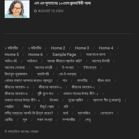
এস এম সুলতানের ১০৩তম জন্মবার্ষিকী আজ
AUGUST 10, 2026
১ করিন্থীয়
২ করিন্থীয়
Home 2
Home 3
Home 4
Home 5
Home 6
Sample Page
অজানাকে জানা
অডিও বই
অভিযান
আমরা কীভাবে প্রার্থনা করি?
আলোর দিশারী
আলোর ফোয়ারা
আলোর যাত্রী
ই-সংখ্যা
ইউহোন্না
কিতাবুল মুক্কাদ্দাস
ক্যাটাগরি
খো-ই-মহব্বত্
খোদার নাজাত আপনার জন্যও প্রস্তুত
গান
গালাতীয়
জীবন দাতা
জীবনের আহবান- ৩
জীবনের আহবান-১
জীবনের আহবান-২
জীবনের আহবান-৪
দৃষ্টি খুলে দাও
নাজাত লাভের উপায় কী?- ১
নাজাত লাভের উপায় কী?- ২
নিবেদন
নূরের প্রদীপ
প্রশংসা গীত (কোরাস্)
প্রেরিত
বিজয়
বিমূর্ত প্রেম
মথি
মসীহ্ সম্বন্ধে আপনি কি চিন্তা করেন?
মার্ক
ম্যাগাজিন
যোগাযোগ
রোমীয়
লূক
সকল সংখ্যা
সম্পাদকীয়
সেতু
দি সাপ্তাহিক আলোর ফোয়ারা