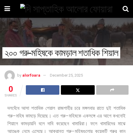
২০০ গরু-মহিষকে কামড়াল শতাধিক শিয়াল
by
alorfoara
December 25, 2025
0
SHARES
দলবেঁধে
আসা
শতাধিক
শেয়াল
রাজশাহীর
চরে
মঙ্গলবার
রাতে
দুই
শতাধিক
–
–
গরু
মহিষ
কামড়ে
দিয়েছে।
এত
গরু
মহিষকে
একসঙ্গে
এর
আগে
কখনোই
শিয়ালে
কামড়ায়নি
বলে
দাবি
করেছেন
খামারিরা।
ফলে
খামারিদের
মাঝে
–
আতঙ্ক
নেমে
এসেছে।
আক্রান্ত
গরু
মহিষগুলোর
কয়েকটি
গরুর
কান