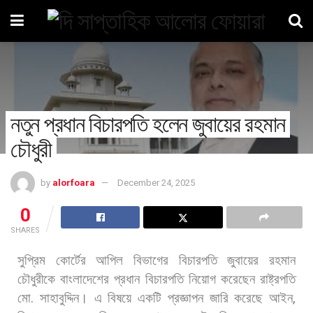
নতুন প্রধান বিচারপতি হলেন জুবায়ের রহমান
চৌধুরী
by
alorfoara
December 24, 2025
0
SHARES
সুপ্রিম
কোর্টের
আপিল
বিভাগের
বিচারপতি
জুবায়ের
রহমান
চৌধুরীকে
বাংলাদেশের
প্রধান
বিচারপতি
নিয়োগ
করেছেন
রাষ্ট্রপতি
মো
.
সাহাবুদ্দিন।
এ
বিষয়ে
একটি
প্রজ্ঞাপন
জারি
করেছে
আইন
,