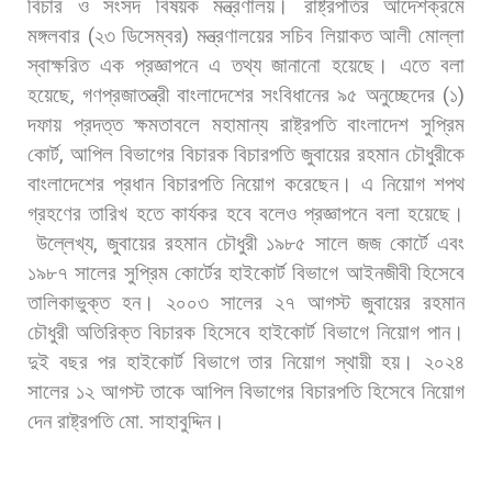
বিচার
ও
সংসদ
বিষয়ক
মন্ত্রণালয়। রাষ্ট্রপতির
আদেশক্রমে
মঙ্গলবার
(
২৩
ডিসেম্বর
)
মন্ত্রণালয়ের
সচিব
লিয়াকত
আলী
মোল্লা
স্বাক্ষরিত
এক
প্রজ্ঞাপনে
এ
তথ্য
জানানো
হয়েছে।
এতে
বলা
হয়েছে
,
গণপ্রজাতন্ত্রী
বাংলাদেশের
সংবিধানের
৯৫
অনুচ্ছেদের
(
১
)
দফায়
প্রদত্ত
ক্ষমতাবলে
মহামান্য
রাষ্ট্রপতি
বাংলাদেশ
সুপ্রিম
কোর্ট
,
আপিল
বিভাগের
বিচারক
বিচারপতি
জুবায়ের
রহমান
চৌধুরীকে
বাংলাদেশের
প্রধান
বিচারপতি
নিয়োগ
করেছেন। এ
নিয়োগ
শপথ
গ্রহণের
তারিখ
হতে
কার্যকর
হবে
বলেও
প্রজ্ঞাপনে
বলা
হয়েছে।
উল্লেখ্য
,
জুবায়ের
রহমান
চৌধুরী
১৯৮৫
সালে
জজ
কোর্টে
এবং
১৯৮৭
সালের
সুপ্রিম
কোর্টের
হাইকোর্ট
বিভাগে
আইনজীবী
হিসেবে
তালিকাভুক্ত
হন।
২০০৩
সালের
২৭
আগস্ট
জুবায়ের
রহমান
চৌধুরী
অতিরিক্ত
বিচারক
হিসেবে
হাইকোর্ট
বিভাগে
নিয়োগ
পান।
দুই
বছর
পর
হাইকোর্ট
বিভাগে
তার
নিয়োগ
স্থায়ী
হয়।
২০২৪
সালের
১২
আগস্ট
তাকে
আপিল
বিভাগের
বিচারপতি
হিসেবে
নিয়োগ
দেন
রাষ্ট্রপতি
মো
.
সাহাবুদ্দিন।