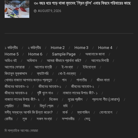
৩০ বছর ধরে পড়ে থাকা মৃতদেহ ‘গ্রিন বুটস’ এবার ফিরবে পরিবারের কাছে
AUGUST 9, 2026
১ করিন্থীয়
২ করিন্থীয়
Home 2
Home 3
Home 4
Home 5
Home 6
Sample Page
অজানাকে জানা
অডিও বই
অভিযান
আমরা কীভাবে প্রার্থনা করি?
আলোর দিশারী
আলোর ফোয়ারা
আলোর যাত্রী
ই-সংখ্যা
ইউহোন্না
কিতাবুল মুক্কাদ্দাস
ক্যাটাগরি
খো-ই-মহব্বত্
খোদার নাজাত আপনার জন্যও প্রস্তুত
গান
গালাতীয়
জীবন দাতা
জীবনের আহবান- ৩
জীবনের আহবান-১
জীবনের আহবান-২
জীবনের আহবান-৪
দৃষ্টি খুলে দাও
নাজাত লাভের উপায় কী?- ১
নাজাত লাভের উপায় কী?- ২
নিবেদন
নূরের প্রদীপ
প্রশংসা গীত (কোরাস্)
প্রেরিত
বিজয়
বিমূর্ত প্রেম
মথি
মসীহ্ সম্বন্ধে আপনি কি চিন্তা করেন?
মার্ক
ম্যাগাজিন
যোগাযোগ
রোমীয়
লূক
সকল সংখ্যা
সম্পাদকীয়
সেতু
দি সাপ্তাহিক আলোর ফোয়ারা