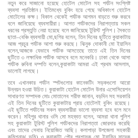
নতুন
করে
সাজানো
হয়েছে
হোটেল
মোটেল
সহ
পর্যটন
সংশ্লিষ্ট
ব্যবসা
প্রতিষ্ঠান।
ইতিমধ্যে
বুকিং
হয়ে
গেছে
অধিকাংশ
হোটেল
মোটেলের
কক্ষ।
বিকাল
থেকেই
পর্যটক
আগমন
বাড়তে
শুরু
করবে
বলে
জানিয়েছে
ব্যবসায়ীরা।
আগত
পর্যটকদের
নিরাপত্তায়
সকল
ধরনের
প্রস্তুতি
নেয়া
হয়েছে
বলে
জানিয়েছে
টুরিস্ট
পুলিশ।
সৈকতে
ছাতা
–
বেঞ্চি
ব্যবসায়ী
মো
,
ছগির
বলেন
,
তিন
দিনের
ছুটিতে
কুয়াকাটায়
আজ
প্রচুর
পর্যটক
আশা
শুরু
করছে।
ঝিনুক
দোকানী
মো
ইয়াসিন
বলেন
,
আজকে
যেভাবে
পর্যটক
আসতেছে
তাতে
এই
তিন
দিনের
ছুটিতে
৩
লক্ষাধিক
পর্যটক
আসবে
বলে
মনেকরি। ঢাকা
থেকে
আসা
পর্যটক
রুবিনা
দম্পতি
বলেন
,
কুয়াকাটা
আমরা
এই
প্রথম
আসলাম
,
ভালোই
লাগছে।
তবে
এখানকার
পর্যটন
স্পটগুলোর
কানেকটিং
সড়কগুলো
আরো
উন্নয়ন
হওয়া
উচিত।
কুয়াকাটা
হোটেল
মোটেল
উনার
এসোসিয়েশন
সাধারণত
সম্পাদক
মোঃ
মোতালেব
শরীফ
জানান
,
বড়দিন
সহ
সরকারি
এই
তিন
দিনের
ছুটিতে
কুয়াকাটায়
প্রায়
হোটেলই
বুকিং
রয়েছে।
এই
ছুটিতে
পর্যটনের
সকল
ব্যবসায়ীরা
ভালো
ব্যবসা
হবে
বলে
মনে
করেন।
মহিপুর
থানার
ওসি
মো
মহব্বত
বলেন
,
আমরা
থানা
পুলিশ
সহ
কুয়াকাটা
টুরিস্ট
পুলিশ
পর্যটকদের
নিরাপত্তা
জোরদার
করেছি
এবং
তাদের
সেবায়
নিয়োজিত
আছি।
কলাপাড়া
উপজেলা
সহকারী
কমিশনার
(
ভূমি
)
ও
কুয়াকাটা
পৌর
প্রশাসক
মো
ইয়াসিন
সাদেক