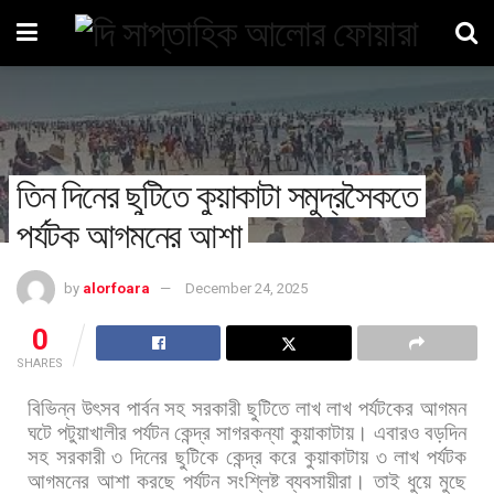
তিন দিনের ছুটিতে কুয়াকাটা সমুদ্রসৈকতে
পর্যটক আগমনের আশা
by
alorfoara
December 24, 2025
0
SHARES
বিভিন্ন
উৎসব
পার্বন
সহ
সরকারী
ছুটিতে
লাখ
লাখ
পর্যটকের
আগমন
ঘটে
পটুয়াখালীর
পর্যটন
কেন্দ্র
সাগরকন্যা
কুয়াকাটায়।
এবারও
বড়দিন
সহ
সরকারী
৩
দিনের
ছুটিকে
কেন্দ্র
করে
কুয়াকাটায়
৩
লাখ
পর্যটক
আগমনের
আশা
করছে
পর্যটন
সংশ্লিষ্ট
ব্যবসায়ীরা।
তাই
ধুয়ে
মুছে