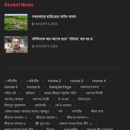
Recent News
লক্ষ্যমাত্রা ছাড়িয়েছে পাটের আবাদ
AUGUST 4, 2026
বলিউডকে আর আগের মতো ‘পরিবার’ মনে হয় না
AUGUST 4, 2026
১ করিন্থীয়
২ করিন্থীয়
Home 2
Home 3
Home 4
Home 5
Home 6
Sample Page
অজানাকে জানা
অডিও বই
অভিযান
আমরা কীভাবে প্রার্থনা করি?
আলোর দিশারী
আলোর ফোয়ারা
আলোর যাত্রী
ই-সংখ্যা
ইউহোন্না
কিতাবুল মুক্কাদ্দাস
ক্যাটাগরি
খো-ই-মহব্বত্
খোদার নাজাত আপনার জন্যও প্রস্তুত
গান
গালাতীয়
জীবন দাতা
জীবনের আহবান- ৩
জীবনের আহবান-১
জীবনের আহবান-২
জীবনের আহবান-৪
দৃষ্টি খুলে দাও
নাজাত লাভের উপায় কী?- ১
নাজাত লাভের উপায় কী?- ২
নিবেদন
নূরের প্রদীপ
প্রশংসা গীত (কোরাস্)