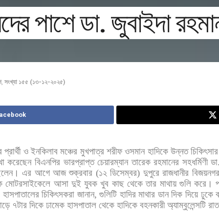
যদের পাশে ডা. জুবাইদা রহমা
শ
,
সংখ্যা ১৫৫ (১৩-১২-২০২৫)
Facebook
র
প্রার্থী
ও
ইনকিলাব
মঞ্চের
মুখপাত্র
শরীফ
ওসমান
হাদিকে
উন্নত
চিকিৎসার
খা
করেছেন
বিএনপির
ভারপ্রাপ্ত
চেয়ারম্যান
তারেক
রহমানের
সহধর্মিণী
ডা
িলেন। এর
আগে
আজ
শুক্রবার
(
১২
ডিসেম্বর
)
দুপুরে
রাজধানীর
বিজয়নগ
ে
মোটরসাইকেলে
আসা
দুই
যুবক
খুব
কাছ
থেকে
তার
মাথায়
গুলি
করে। প
)
হাসপাতালের
চিকিৎসকরা
জানান
,
গুলিটি
হাদির
মাথার
ডান
দিক
দিয়ে
ঢুকে
াড়ে
৭টার
দিকে
ঢামেক
হাসপাতাল
থেকে
হাদিকে
বহনকারী
অ্যাম্বুলেন্সটি
রাত