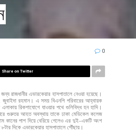
ন
0
Share on Twitter
জন্য
রাজধানীর
এভারকেয়ার
হাসপাতালে
নেওয়া
হয়েছে।
.
জুবাইদা
রহমান। এ
সময়
বিএনপি
পরিবারের
আহ্বায়ক
র
এলাকায়
রিকশাযোগে
যাওয়ার
পথে
গুলিবিদ্ধ
হন
হাদি।
রে
গুরুতর
আহত
অবস্থায়
তাকে
ঢাকা
মেডিকেল
কলেজ
বাম
কানের
পাশ
দিয়ে
বেরিয়ে
গেলেও
এর
দুই
–
একটি
অংশ
৮টার
দিকে
এভারকেয়ার
হাসপাতালে
পৌঁছায়।