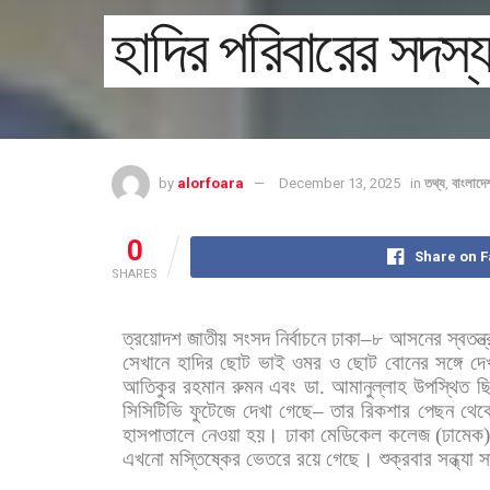
হাদির পরিবারের সদস্
by
alorfoara
December 13, 2025
in
তথ্য
,
বাংলাদে
0
Share on 
SHARES
ত্রয়োদশ
জাতীয়
সংসদ
নির্বাচনে
ঢাকা
–
৮
আসনের
স্বতন্ত্
সেখানে
হাদির
ছোট
ভাই
ওমর
ও
ছোট
বোনের
সঙ্গে
দে
আতিকুর
রহমান
রুমন
এবং
ডা
.
আমানুল্লাহ
উপস্থিত
ছ
সিসিটিভি
ফুটেজে
দেখা
গেছে
–
তার
রিকশার
পেছন
থেক
হাসপাতালে
নেওয়া
হয়। ঢাকা
মেডিকেল
কলেজ
(
ঢামেক
এখনো
মস্তিষ্কের
ভেতরে
রয়ে
গেছে। শুক্রবার
সন্ধ্যা
স