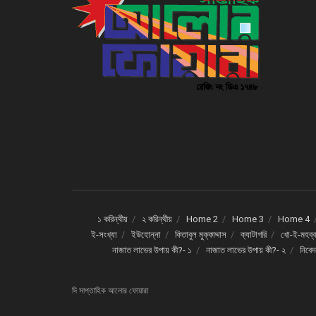
১ করিন্থীয়
২ করিন্থীয়
Home 2
Home 3
Home 4
ই-সংখ্যা
ইউহোন্না
কিতাবুল মুক্কাদ্দাস
ক্যাটাগরি
খো-ই-মহব্ব
নাজাত লাভের উপায় কী?- ১
নাজাত লাভের উপায় কী?- ২
নিবে
দি সাপ্তাহিক আলোর ফোয়ারা