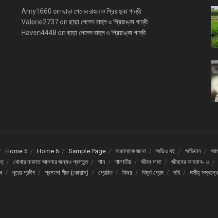
Amy1660
on
ছাড়া পেলেন রাহুল ও প্রিয়াঙ্কা গান্ধী
Valerie2737
on
ছাড়া পেলেন রাহুল ও প্রিয়াঙ্কা গান্ধী
Haven4448
on
ছাড়া পেলেন রাহুল ও প্রিয়াঙ্কা গান্ধী
Home 5
Home 6
Sample Page
অজানাকে জানা
অডিও বই
অভিযান
আমর
ত্
খোদার নাজাত আপনার জন্যও প্রস্তুত
গান
গালাতীয়
জীবন দাতা
জীবনের আহবান- ৩
দন
নূরের প্রদীপ
প্রশংসা গীত (কোরাস্)
প্রেরিত
বিজয়
বিমূর্ত প্রেম
মথি
মসীহ্ সম্বন্ধ