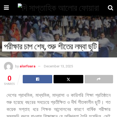
পরীক্ষার চাপ শেষ, শুরু শীতের লম্বা ছুটি
by
alorfoara
December 13, 2025
0
SHARES
দেশের
প্রাথমিক
,
মাধ্যমিক
,
মাদ্রাসা
ও
কারিগরি
শিক্ষা
প্রতিষ্ঠানে
শুরু
হয়েছে
বছরের
সবচেয়ে
প্রতীক্ষিত
ও
দীর্ঘ
শীতকালীন
ছুটি।
গত
কয়েক
সপ্তাহ
ধরে
শিক্ষক
আন্দোলনের
কারণে
বার্ষিক
পরীক্ষার
সময়সূচি
বদলে
যাওয়ায়
শিক্ষাঙ্গনে
যে
অস্থিরতা
তৈরি
হয়েছিল
,
সেই