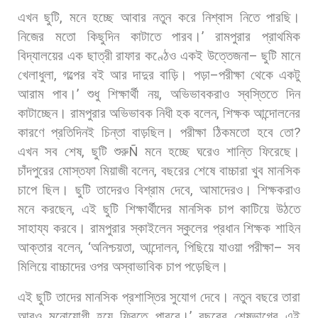
এখন
ছুটি
,
মনে
হচ্ছে
আবার
নতুন
করে
নিশ্বাস
নিতে
পারছি।
নিজের
মতো
কিছুদিন
কাটাতে
পারব।
’
রামপুরার
প্রাথমিক
বিদ্যালয়ের
এক
ছাত্রী
রাফার
কণ্ঠেও
একই
উত্তেজনা
–
ছুটি
মানে
খেলাধুলা
,
গল্পের
বই
আর
দাদুর
বাড়ি।
পড়া
–
পরীক্ষা
থেকে
একটু
আরাম
পাব।
’
শুধু
শিক্ষার্থী
নয়
,
অভিভাবকরাও
স্বস্তিতে
দিন
কাটাচ্ছেন।
রামপুরার
অভিভাবক
নিধী
হক
বলেন
,
শিক্ষক
আন্দোলনের
কারণে
প্রতিদিনই
চিন্তা
বাড়ছিল।
পরীক্ষা
ঠিকমতো
হবে
তো
?
এখন
সব
শেষ
,
ছুটি
শুরু
Ñ
মনে
হচ্ছে
ঘরেও
শান্তি
ফিরেছে।
চাঁদপুরের
মোস্তফা
মিয়াজী
বলেন
,
বছরের
শেষে
বাচ্চারা
খুব
মানসিক
চাপে
ছিল।
ছুটি
তাদেরও
বিশ্রাম
দেবে
,
আমাদেরও। শিক্ষকরাও
মনে
করছেন
,
এই
ছুটি
শিক্ষার্থীদের
মানসিক
চাপ
কাটিয়ে
উঠতে
সাহায্য
করবে।
রামপুরার
স্কাইলেন
স্কুলের
প্রধান
শিক্ষক
শাহিন
আক্তার
বলেন
, ‘
অনিশ্চয়তা
,
আন্দোলন
,
পিছিয়ে
যাওয়া
পরীক্ষা
–
সব
মিলিয়ে
বাচ্চাদের
ওপর
অস্বাভাবিক
চাপ
পড়েছিল।
এই
ছুটি
তাদের
মানসিক
প্রশাস্তির
সুযোগ
দেবে।
নতুন
বছরে
তারা
আরও
মনোযোগী
হয়ে
ফিরতে
পারবে।
’
বছরের
শেষভাগের
এই