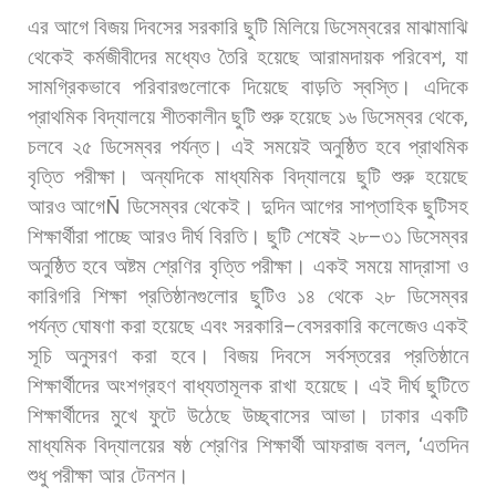
এর
আগে
বিজয়
দিবসের
সরকারি
ছুটি
মিলিয়ে
ডিসেম্বরের
মাঝামাঝি
থেকেই
কর্মজীবীদের
মধ্যেও
তৈরি
হয়েছে
আরামদায়ক
পরিবেশ
,
যা
সামগ্রিকভাবে
পরিবারগুলোকে
দিয়েছে
বাড়তি
স্বস্তি। এদিকে
প্রাথমিক
বিদ্যালয়ে
শীতকালীন
ছুটি
শুরু
হয়েছে
১৬
ডিসেম্বর
থেকে
,
চলবে
২৫
ডিসেম্বর
পর্যন্ত।
এই
সময়েই
অনুষ্ঠিত
হবে
প্রাথমিক
বৃত্তি
পরীক্ষা।
অন্যদিকে
মাধ্যমিক
বিদ্যালয়ে
ছুটি
শুরু
হয়েছে
আরও
আগে
Ñ
ডিসেম্বর
থেকেই।
দুদিন
আগের
সাপ্তাহিক
ছুটিসহ
শিক্ষার্থীরা
পাচ্ছে
আরও
দীর্ঘ
বিরতি।
ছুটি
শেষেই
২৮
–
৩১
ডিসেম্বর
অনুষ্ঠিত
হবে
অষ্টম
শ্রেণির
বৃত্তি
পরীক্ষা।
একই
সময়ে
মাদ্রাসা
ও
কারিগরি
শিক্ষা
প্রতিষ্ঠানগুলোর
ছুটিও
১৪
থেকে
২৮
ডিসেম্বর
পর্যন্ত
ঘোষণা
করা
হয়েছে
এবং
সরকারি
–
বেসরকারি
কলেজেও
একই
সূচি
অনুসরণ
করা
হবে।
বিজয়
দিবসে
সর্বস্তরের
প্রতিষ্ঠানে
শিক্ষার্থীদের
অংশগ্রহণ
বাধ্যতামূলক
রাখা
হয়েছে। এই
দীর্ঘ
ছুটিতে
শিক্ষার্থীদের
মুখে
ফুটে
উঠেছে
উচ্ছ্বাসের
আভা।
ঢাকার
একটি
মাধ্যমিক
বিদ্যালয়ের
ষষ্ঠ
শ্রেণির
শিক্ষার্থী
আফরাজ
বলল
, ‘
এতদিন
শুধু
পরীক্ষা
আর
টেনশন।