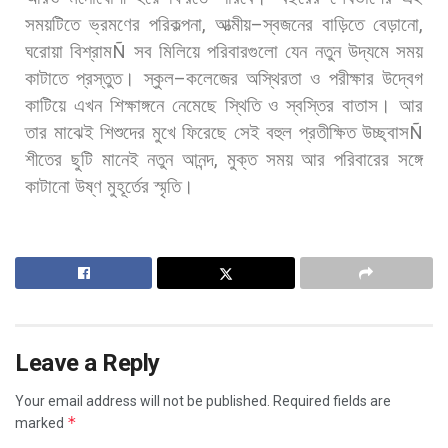
সময়টিতে
ভ্রমণের
পরিকল্পনা
,
আত্মীয়
–
স্বজনের
বাড়িতে
বেড়ানো
,
ঘরোয়া
বিশ্রাম
Ñ
সব
মিলিয়ে
পরিবারগুলো
যেন
নতুন
উদ্যমে
সময়
কাটাতে
প্রস্তুত।
স্কুল
–
কলেজের
অস্থিরতা
ও
পরীক্ষার
উদ্বেগ
কাটিয়ে
এখন
শিক্ষাঙ্গনে
নেমেছে
স্থিতি
ও
স্বস্তির
বাতাস।
আর
তার
মাঝেই
শিশুদের
মুখে
ফিরেছে
সেই
বহুল
প্রতীক্ষিত
উচ্ছ্বাস
Ñ
শীতের
ছুটি
মানেই
নতুন
আনন্দ
,
মুক্ত
সময়
আর
পরিবারের
সঙ্গে
কাটানো
উষ্ণ
মুহূর্তের
স্মৃতি।
Leave a Reply
Your email address will not be published.
Required fields are
*
marked