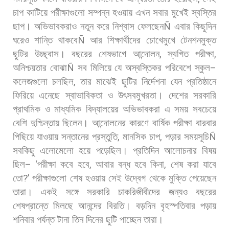
চাপ
কাটিয়ে
পরীক্ষাগুলো
সম্পন্ন
হওয়ায়
এখন
সবার
মুখেই
স্বস্তির
ছাপ।
অভিভাবকরাও
নতুন
করে
নিশ্বাস
ফেলছেন
Ñ
এবার
কিছুদিন
ঘরেও
শান্তি
থাকবে
Ñ
আর
শিক্ষার্থীদের
চোখেমুখে
টেনশনমুক্ত
ছুটির
উচ্ছ্বাস।
বছরের
শেষভাগে
আন্দোলন
,
স্থগিত
পরীক্ষা
,
অনিশ্চয়তার
বোঝা
Ñ
সব
মিলিয়ে
যে
অস্বস্তিকর
পরিবেশে
স্কুল
–
কলেজগুলো
চলছিল
,
তার
মাঝেই
ছুটির
নির্দেশনা
যেন
প্রতিষ্ঠানে
ফিরিয়ে
এনেছে
স্বাভাবিকতা
ও
উৎসবমুখরতা। দেশের
সরকারি
প্রাথমিক
ও
মাধ্যমিক
বিদ্যালয়ের
অভিভাবকরা
এ
সময়
সবচেয়ে
বেশি
দুশ্চিন্তায়
ছিলেন।
আন্দোলনের
কারণে
বার্ষিক
পরীক্ষা
বারবার
পিছিয়ে
যাওয়ায়
সন্তানের
প্রস্তুতি
,
মানসিক
চাপ
,
পড়ার
সময়সূচি
Ñ
সবকিছু
এলোমেলো
হয়ে
পড়েছিল।
প্রতিদিন
আলোচনার
বিষয়
ছিল
– ‘
পরীক্ষা
কবে
হবে
,
আবার
বন্ধ
হবে
কিনা
,
শেষ
করা
যাবে
তো
?’
পরীক্ষাগুলো
শেষ
হওয়ায়
সেই
উদ্বেগ
থেকে
মুক্তি
পেয়েছেন
তারা। একই
সঙ্গে
সরকারি
চাকরিজীবীদের
জন্যও
বছরের
শেষপ্রান্তে
মিলছে
আনন্দের
বিরতি।
বড়দিন
বৃহস্পতিবার
পড়ায়
শনিবার
পর্যন্ত
টানা
তিন
দিনের
ছুটি
পাচ্ছেন
তারা।