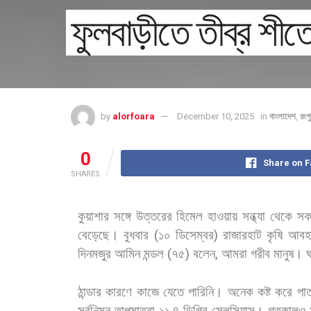
ফুলবাড়ীতে তীব্র শীত
by
alorfoara
December 10, 2025
in
বাংলাদেশ
,
রংপু
0
Share on 
SHARES
কুয়াশার
সঙ্গে
উত্তরের
হিমেল
হাওয়ায়
সন্ধ্যা
থেকে
সক
বেড়েছে। বুধবার
(
১০
ডিসেম্বর
)
রাজারহাট
কৃষি
আবহ
দিনমজুর
আমিন
মন্ডল
(
৭৫
)
বলেন
,
আমরা
গরীব
মানুষ।
ঠান্ডার
কারণে
কাজে
যেতে
পারিনি।
অনেক
কষ্ট
করে
পা
সর্বনিম্ন
তাপমাত্রা
১১
৪
ডিগ্রি
সেলসিয়াস।
গতকালও