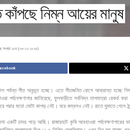
ে কাঁপছে নিম্ন আয়ের মানুষ
র
,
সংখ্যা ১৫৪ (০৬-১২-২০২৫)
Facebook
াল
পর্যন্ত
শীত
অনুভূত
হচ্ছে।
এতে
শীতজনিত
রোগে
আক্রান্ত
হচ্ছে
শিশ
াওয়া
পর্যবেক্ষণাগার
জানিয়েছে
,
ফুলবাড়ীতে
সর্বনিম্ন
তাপমাত্রা
রেকর্ড
করা
ঘরে
পরার
মতো
মোটা
কাপড়
নেই।
ঘরে
কম্বলও
নেই।
রাতে
ঘুমাতে
গেলে
ঠা
তলা
একটি
চাদর
পড়ে
আছি। রাজারহাট
কৃষি
আবহাওয়া
পর্যবেক্ষণাগারের
ভা
সর্বনিম্ন
তাপমাত্রা
ছিল
১১
৫
ডিগ্রি
সেলসিয়াস।
এখন
দিন
যত
যাচ্ছে
ঘন