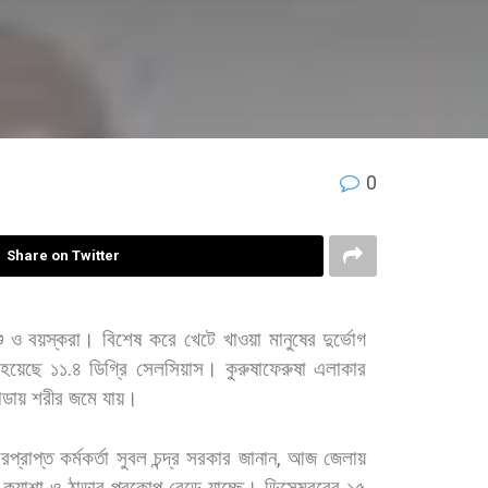
0
Share on Twitter
ু
ও
বয়স্করা।
বিশেষ
করে
খেটে
খাওয়া
মানুষের
দুর্ভোগ
হয়েছে
১১
.
৪
ডিগ্রি
সেলসিয়াস। কুরুষাফেরুষা
এলাকার
ন্ডায়
শরীর
জমে
যায়।
রপ্রাপ্ত
কর্মকর্তা
সুবল
চন্দ্র
সরকার
জানান
,
আজ
জেলায়
কুয়াশা
ও
ঠান্ডার
প্রকোপ
বেড়ে
যাচ্ছে।
ডিসেম্বরের
১৫