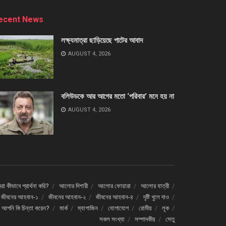
ecent News
লক্ষ্যমাত্রা ছাড়িয়েছে পাটের আবাদ
AUGUST 4, 2026
বলিউডকে আর আগের মতো ‘পরিবার’ মনে হয় না
AUGUST 4, 2026
া কীভাবে প্রার্থনা করি?
আলোর দিশারী
আলোর ফোয়ারা
আলোর যাত্রী
জীবনের আহবান-১
জীবনের আহবান-২
জীবনের আহবান-৪
দৃষ্টি খুলে দাও
ে আপনি কি চিন্তা করেন?
মার্ক
ম্যাগাজিন
যোগাযোগ
রোমীয়
লূক
সকল সংখ্যা
সম্পাদকীয়
সেতু