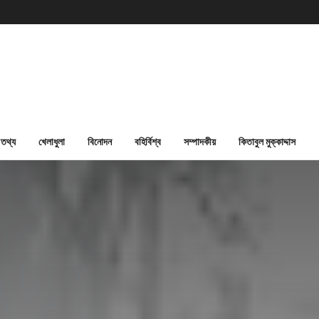
তথ্য
খেলাধুলা
বিনোদন
বহির্বিশ্ব
সম্পাদকীয়
কিতাবুল মুক্কাদ্দাস