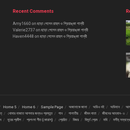
Recent Comments
R
Amy1660
on
ছাড়া পেলেন রাহুল ও প্রিয়াঙ্কা গান্ধী
Valerie2737
on
ছাড়া পেলেন রাহুল ও প্রিয়াঙ্কা গান্ধী
Haven4448
on
ছাড়া পেলেন রাহুল ও প্রিয়াঙ্কা গান্ধী
Home 5
Home 6
Sample Page
অজানাকে জানা
অডিও বই
অভিযান
আমর
ত্
খোদার নাজাত আপনার জন্যও প্রস্তুত
গান
গালাতীয়
জীবন দাতা
জীবনের আহবান- ৩
দন
নূরের প্রদীপ
প্রশংসা গীত (কোরাস্)
প্রেরিত
বিজয়
বিমূর্ত প্রেম
মথি
মসীহ্ সম্বন্ধ