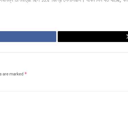
.
,
*
ds are marked