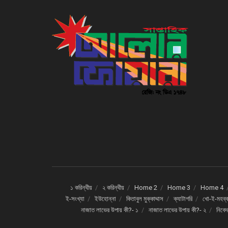
১ করিন্থীয়
২ করিন্থীয়
Home 2
Home 3
Home 4
ই-সংখ্যা
ইউহোন্না
কিতাবুল মুক্কাদ্দাস
ক্যাটাগরি
খো-ই-মহব্ব
নাজাত লাভের উপায় কী?- ১
নাজাত লাভের উপায় কী?- ২
নিবে