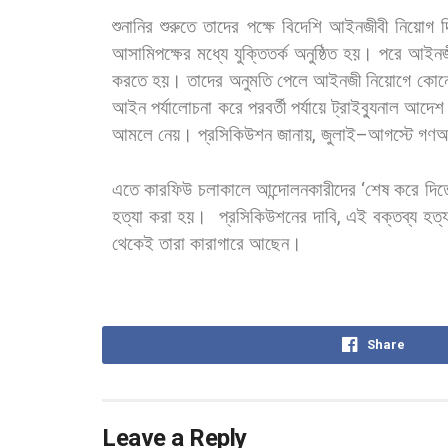
শুনানির
শুরুতে
তাদের
পক্ষে
বিদেশি
আইনজীবী
নিয়োগ
আসামিপক্ষের
মধ্যে
যুক্তিতর্ক
অনুষ্ঠিত
হয়।
পরে
আইনজ
করতে
হয়।
তাদের
অনুমতি
পেলে
আইনজী
নিয়োগে
কোন
আইন
পর্যালোচনা
করে
পরবর্তী
পর্যায়ে
ট্রাইব্যুনাল
আদেশ
আমলে
নেয়। প্রসিকিউশন
জানায়
,
জুলাই
–
আগস্টে
গণঅভ
এতে
কারফিউ
চলাকালে
আন্দোলনকারীদের
‘
শেষ
করে
দিত
হত্যা
করা
হয়।
প্রসিকিউশনের
দাবি
,
এই
বক্তব্য
হত্
থেকেই
তারা
কারাগারে
আছেন।
Share
Leave a Reply