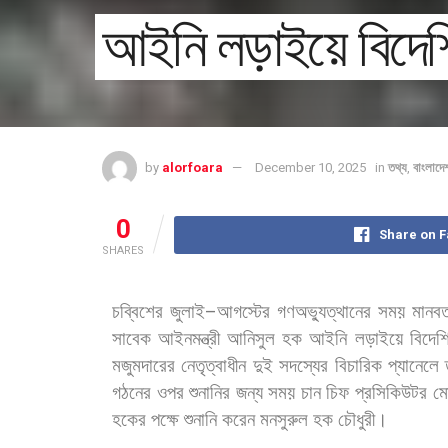
আইনি লড়াইয়ে বিদ
by
alorfoara
December 10, 2025
in
তথ্য
,
বাংলাদে
0
Share on 
SHARES
চব্বিশের
জুলাই
–
আগস্টের
গণঅভ্যুত্থানের
সময়
মানবত
সাবেক
আইনমন্ত্রী
আনিসুল
হক
আইনি
লড়াইয়ে
বিদেশ
মজুমদারের
নেতৃত্বাধীন
দুই
সদস্যের
বিচারিক
প্যানেলে
গঠনের
ওপর
শুনানির
জন্য
সময়
চান
চিফ
প্রসিকিউটর
মো
হকের
পক্ষে
শুনানি
করেন
মনসুরুল
হক
চৌধুরী।