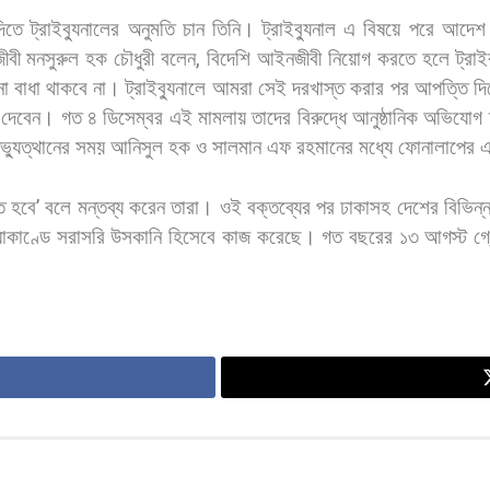
দিতে
ট্রাইব্যুনালের
অনুমতি
চান
তিনি।
ট্রাইব্যুনাল
এ
বিষয়ে
পরে
আদেশ
ীবী
মনসুরুল
হক
চৌধুরী
বলেন
,
বিদেশি
আইনজীবী
নিয়োগ
করতে
হলে
ট্রাই
ো
বাধা
থাকবে
না।
ট্রাইব্যুনালে
আমরা
সেই
দরখাস্ত
করার
পর
আপত্তি
দি
দেবেন। গত
৪
ডিসেম্বর
এই
মামলায়
তাদের
বিরুদ্ধে
আনুষ্ঠানিক
অভিযোগ
্যুত্থানের
সময়
আনিসুল
হক
ও
সালমান
এফ
রহমানের
মধ্যে
ফোনালাপের
এ
ে
হবে
’
বলে
মন্তব্য
করেন
তারা।
ওই
বক্তব্যের
পর
ঢাকাসহ
দেশের
বিভিন্
যাকাণ্ডে
সরাসরি
উসকানি
হিসেবে
কাজ
করেছে। গত
বছরের
১৩
আগস্ট
গ্