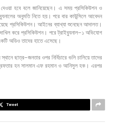
দেওয়া
হবে
বলে
জানিয়েছেন।
এ
সময়
প্রসিকিউশন
ও
ব্যুনালের
অনুমতি
নিতে
হয়।
পরে
বার
কাউন্সিলে
আবেদন
য়েছে
প্রসিকিউশন।
আইনের
ব্যাখ্যা
শুনেছেন
আদালত।
দাখিল
করে
প্রসিকিউশন।
পরে
ট্রাইব্যুনাল
–
১
অভিযোগ
কটি
অডিও
তাদের
হাতে
এসেছে।
ন
স্থানে
ছাত্র
–
জনতার
ওপর
নির্বিচারে
গুলি
চালিয়ে
তাদের
রেফতার
হন
সালমান
এফ
রহমান
ও
আনিসুল
হক।
এরপর
Tweet