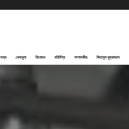
তথ্য
খেলাধুলা
বিনোদন
বহির্বিশ্ব
সম্পাদকীয়
কিতাবুল মুক্কাদ্দাস