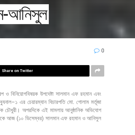
ান-আনিসুল
0
Share on Twitter
ল্প
ও
বিনিয়োগবিষয়ক
উপদেষ্টা
সালমান
এফ
রহমান
এবং
ব্যুনাল
–
১
এর
চেয়ারম্যান
বিচারপতি
মো
.
গোলাম
মর্তূজা
হক
চৌধুরী। অপরদিকে
এই
মামলায়
আনুষ্ঠানিক
অভিযোগ
িকে
আজ
(
১০
ডিসেম্বর
)
সালমান
এফ
রহমান
ও
আনিসুল