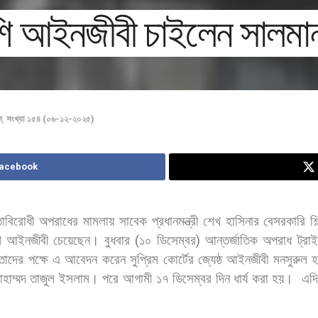
েশি আইনজীবী চাইলেন সালম
শ
,
সংখ্যা ১৫৪ (০৬-১২-২০২৫)
Facebook
াবিরোধী
অপরাধের
মামলায়
সাবেক
প্রধানমন্ত্রী
শেখ
হাসিনার
বেসরকারি
শি
ি
আইনজীবী
চেয়েছেন। বুধবার
(
১০
ডিসেম্বর
)
আন্তর্জাতিক
অপরাধ
ট্রাই
তাদের
পক্ষে
এ
আবেদন
করেন
সুপ্রিম
কোর্টের
জ্যেষ্ঠ
আইনজীবী
মনসুরুল
হাম্মদ
তাজুল
ইসলাম।
পরে
আগামী
১৭
ডিসেম্বর
দিন
ধার্য
করা
হয়।
এদ