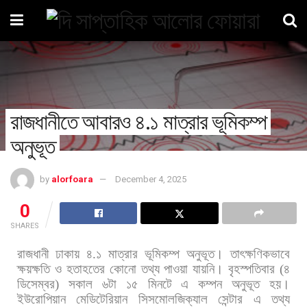
রাজধানীতে আবারও ৪.১ মাত্রার ভূমিকম্প
অনুভূত
by
alorfoara
December 4, 2025
0
SHARES
রাজধানী
ঢাকায়
৪
.
১
মাত্রার
ভূমিকম্প
অনুভূত।
তাৎক্ষণিকভাবে
ক্ষয়ক্ষতি
ও
হতাহতের
কোনো
তথ্য
পাওয়া
যায়নি।
বৃহস্পতিবার
(
৪
ডিসেম্বর
)
সকাল
৬টা
১৫
মিনটে
এ
কম্পন
অনুভূত
হয়।
ইউরোপিয়ান
মেডিটেরিয়ান
সিসমোলজিক্যাল
সেন্টার
এ
তথ্য