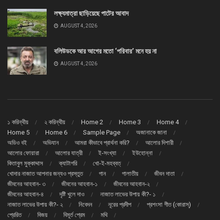
লক্ষ্যমাত্রা ছাড়িয়েছে পাটের আবাদ
AUGUST 4, 2026
বলিউডকে আর আগের মতো ‘পরিবার’ মনে হয় না
AUGUST 4, 2026
১ করিন্থীয়
২ করিন্থীয়
Home 2
Home 3
Home 4
Home 5
Home 6
Sample Page
অজানাকে জানা
অডিও বই
অভিযান
আমরা কীভাবে প্রার্থনা করি?
আলোর দিশারী
আলোর ফোয়ারা
আলোর যাত্রী
ই-সংখ্যা
ইউহোন্না
কিতাবুল মুক্কাদ্দাস
ক্যাটাগরি
খো-ই-মহব্বত্
খোদার নাজাত আপনার জন্যও প্রস্তুত
গান
গালাতীয়
জীবন দাতা
জীবনের আহবান- ৩
জীবনের আহবান-১
জীবনের আহবান-২
জীবনের আহবান-৪
দৃষ্টি খুলে দাও
নাজাত লাভের উপায় কী?- ১
নাজাত লাভের উপায় কী?- ২
নিবেদন
নূরের প্রদীপ
প্রশংসা গীত (কোরাস্)
প্রেরিত
বিজয়
বিমূর্ত প্রেম
মথি