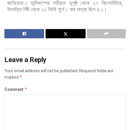
জানিয়েছে।
ভূমিকম্পের
গভীরতা
ভূপৃষ্ঠ
থেকে
২৭
কিলোমিটার
,
উৎপত্তি
টঙ্গী
থেকে
২০
কিমি
পূর্বে।
যার
মাত্রা
ছিল
৪
.
১।
Leave a Reply
Your email address will not be published.
Required fields are
*
marked
*
Comment