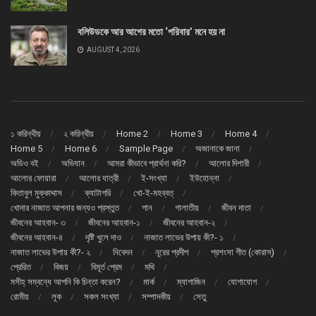
বলিউডকে আর আগের মতো ‘পরিবার’ মনে হয় না
AUGUST 4, 2026
১ করিন্থীয়
২ করিন্থীয়
Home 2
Home 3
Home 4
Home 5
Home 6
Sample Page
অজানাকে জানা
অডিও বই
অভিযান
আমরা কীভাবে প্রার্থনা করি?
আলোর দিশারী
আলোর ফোয়ারা
আলোর যাত্রী
ই-সংখ্যা
ইউহোন্না
কিতাবুল মুক্কাদ্দাস
ক্যাটাগরি
খো-ই-মহব্বত্
খোদার নাজাত আপনার জন্যও প্রস্তুত
গান
গালাতীয়
জীবন দাতা
জীবনের আহবান- ৩
জীবনের আহবান-১
জীবনের আহবান-২
জীবনের আহবান-৪
দৃষ্টি খুলে দাও
নাজাত লাভের উপায় কী?- ১
নাজাত লাভের উপায় কী?- ২
নিবেদন
নূরের প্রদীপ
প্রশংসা গীত (কোরাস্)
প্রেরিত
বিজয়
বিমূর্ত প্রেম
মথি
মসীহ্ সম্বন্ধে আপনি কি চিন্তা করেন?
মার্ক
ম্যাগাজিন
যোগাযোগ
রোমীয়
লূক
সকল সংখ্যা
সম্পাদকীয়
সেতু