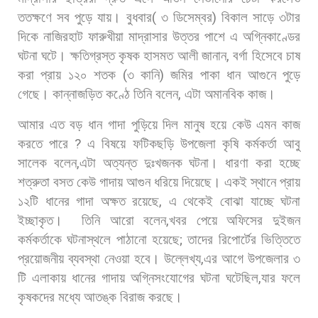
ততক্ষণে
সব
পুড়ে
যায়।
বুধবার
(
৩
ডিসেম্বর
)
বিকাল
সাড়ে
৩টার
দিকে
নাজিরহাট
ফারুখীয়া
মাদ্রাসার
উত্তর
পাশে
এ
অগ্নিকাণ্ডের
ঘটনা
ঘটে। ক্ষতিগ্রস্ত
কৃষক
হাসমত
আলী
জানান
,
বর্গা
হিসেবে
চাষ
করা
প্রায়
১২০
শতক
(
৩
কানি
)
জমির
পাকা
ধান
আগুনে
পুড়ে
গেছে।
কান্নাজড়িত
কণ্ঠে
তিনি
বলেন
,
এটা
অমানবিক
কাজ।
আমার
এত
বড়
ধান
গাদা
পুড়িয়ে
দিল
মানুষ
হয়ে
কেউ
এমন
কাজ
করতে
পারে
?
এ
বিষয়ে
ফটিকছড়ি
উপজেলা
কৃষি
কর্মকর্তা
আবু
সালেক
বলেন
,
এটা
অত্যন্ত
দুঃখজনক
ঘটনা।
ধারণা
করা
হচ্ছে
শত্রুতা
বসত
কেউ
গাদায়
আগুন
ধরিয়ে
দিয়েছে।
একই
স্থানে
প্রায়
১২টি
ধানের
গাদা
অক্ষত
রয়েছে
,
এ
থেকেই
বোঝা
যাচ্ছে
ঘটনা
ইচ্ছাকৃত।
তিনি
আরো
বলেন
,
খবর
পেয়ে
অফিসের
দুইজন
কর্মকর্তাকে
ঘটনাস্থলে
পাঠানো
হয়েছে
;
তাদের
রিপোর্টের
ভিত্তিতে
প্রয়োজনীয়
ব্যবস্থা
নেওয়া
হবে। উল্লেখ্য
,
এর
আগে
উপজেলার
৩
টি
এলাকায়
ধানের
গাদায়
অগ্নিসংযোগের
ঘটনা
ঘটেছিল
,
যার
ফলে
কৃষকদের
মধ্যে
আতঙ্ক
বিরাজ
করছে।