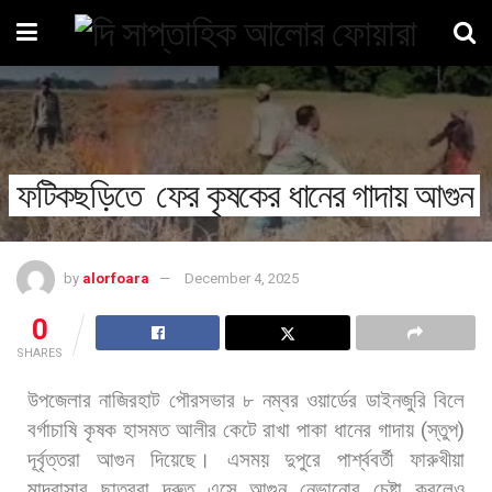
ফটিকছড়িতে ফের কৃষকের ধানের গাদায় আগুন
by
alorfoara
December 4, 2025
0
SHARES
উপজেলার
নাজিরহাট
পৌরসভার
৮
নম্বর
ওয়ার্ডের
ডাইনজুরি
বিলে
বর্গাচাষি
কৃষক
হাসমত
আলীর
কেটে
রাখা
পাকা
ধানের
গাদায়
(
স্তুপ
)
দূর্বৃত্তরা
আগুন
দিয়েছে।
এসময়
দুপুরে
পার্শ্ববর্তী
ফারুখীয়া
মাদ্রাসার
ছাত্ররা
দ্রুত
এসে
আগুন
নেভানোর
চেষ্টা
করলেও