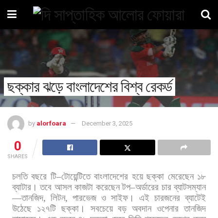
ছক্কার ঝড়ে বাংলাদেশের বিশ্ব রেকর্ড
by
alorfoara
December 3, 2025
0
SHARES
চলতি
বছরে
টি
–
টোয়েন্টিতে
বাংলাদেশের
হয়ে
ছক্কা
মেরেছেন
১৮
ব্যাটার।
তবে
আসল
কাজটা
করেছেন
টপ
–
অর্ডারের
চার
ব্যাটসম্যান
—
তানজিদ
,
লিটন
,
পারভেজ
ও
সাইফ।
এই
চারজনের
ব্যাটেই
উঠেছে
১২৭টি
ছক্কা।
সবচেয়ে
বড়
অবদান
ওপেনার
তানজিদ