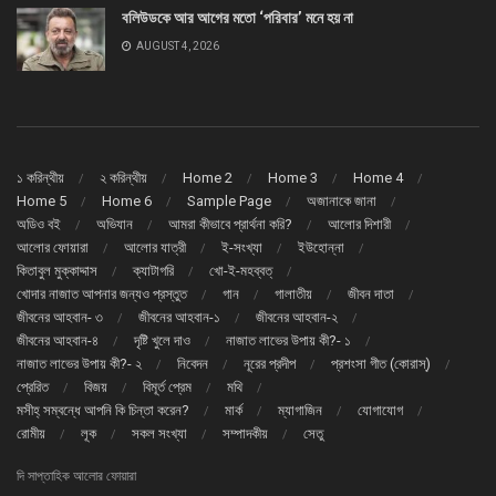
বলিউডকে আর আগের মতো ‘পরিবার’ মনে হয় না
AUGUST 4, 2026
১ করিন্থীয়
২ করিন্থীয়
Home 2
Home 3
Home 4
Home 5
Home 6
Sample Page
অজানাকে জানা
অডিও বই
অভিযান
আমরা কীভাবে প্রার্থনা করি?
আলোর দিশারী
আলোর ফোয়ারা
আলোর যাত্রী
ই-সংখ্যা
ইউহোন্না
কিতাবুল মুক্কাদ্দাস
ক্যাটাগরি
খো-ই-মহব্বত্
খোদার নাজাত আপনার জন্যও প্রস্তুত
গান
গালাতীয়
জীবন দাতা
জীবনের আহবান- ৩
জীবনের আহবান-১
জীবনের আহবান-২
জীবনের আহবান-৪
দৃষ্টি খুলে দাও
নাজাত লাভের উপায় কী?- ১
নাজাত লাভের উপায় কী?- ২
নিবেদন
নূরের প্রদীপ
প্রশংসা গীত (কোরাস্)
প্রেরিত
বিজয়
বিমূর্ত প্রেম
মথি
মসীহ্ সম্বন্ধে আপনি কি চিন্তা করেন?
মার্ক
ম্যাগাজিন
যোগাযোগ
রোমীয়
লূক
সকল সংখ্যা
সম্পাদকীয়
সেতু
দি সাপ্তাহিক আলোর ফোয়ারা