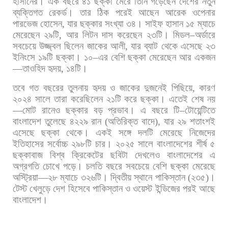
হাসানের।
এক
বছরে
৪১
ছক্কা
মেরে
তিনি
গড়েছেন
দেশের
নতুন
ব্যক্তিগত
রেকর্ড।
তার
ঠিক
পরেই
আছেন
আরেক
ওপেনার
পারভেজ
হোসেন
,
যার
ছক্কার
সংখ্যা
৩৪। সাইফ
হাসান
১৫
ম্যাচে
মেরেছেন
২৯টি
,
আর
লিটন
দাস
করেছেন
২৩টি। মিডল
–
অর্ডারে
সবচেয়ে
উজ্জ্বল
ছিলেন
জাকের
আলী
,
যার
ব্যাট
থেকে
এসেছে
২৩
ইনিংসে
১৯টি
ছক্কা।
১০
–
এর
বেশি
ছক্কা
মেরেছেন
আর
একজন
—
তাওহিদ
হৃদয়
,
১৪টি।
তবে
গত
বছরের
তুলনায়
হৃদয়
ও
জাকের
দুজনেই
পিছিয়ে
,
কারণ
২০২৪
সালে
তারা
করেছিলেন
২১টি
করে
ছক্কা। এতেই
শেষ
নয়
—
মোট
রানেও
ছক্কার
বড়
প্রভাব।
এ
বছরে
টি
–
টোয়েন্টিতে
বাংলাদেশ
তুলেছে
৪২২৯
রান
(
অতিরিক্ত
বাদে
),
যার
২৯
শতাংশই
এসেছে
ছক্কা
থেকে।
একই
সঙ্গে
দলটি
মেরেছে
নিজেদের
ইতিহাসের
সর্বোচ্চ
২৯৮টি
চার। ২০২৫
সালে
বাংলাদেশের
শীর্ষ
৫
ছক্কাবাজ বিশ্ব
ক্রিকেটের
ছবিটা
দেখলেও
বাংলাদেশের
এ
অগ্রগতি
চোখে
পড়ে।
চলতি
বছরে
সবচেয়ে
বেশি
ছক্কা
মেরেছে
অস্ট্রিয়া
—
২৮
ম্যাচে
৩২৬টি।
দ্বিতীয়
স্থানে
পাকিস্তান
(
২৩৫
)
।
টেস্ট
খেলুড়ে
দেশ
হিসেবে
পাকিস্তান
ও
ওয়েস্ট
ইন্ডিজের
পরই
আছে
বাংলাদেশ।