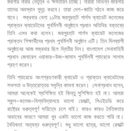
জয়গায়
নারীর
নেতৃত্ব
ও
ক্ষমতায়ন
চাচ্ছি।
নারীরা
বিভিন্ন
জায়গায়
তাদের
অবস্থান
সুদৃঢ়
করবে।
তারা
দেশ
–
জাতি
গঠনে
কাজ
করে
যাবে।
শুক্রবার
বেলা
১১টায়
জয়পুরহাট
গার্লস
ক্যাডেট
কলেজের
প্রাক্তন
ক্যাডেটদের
পুনর্মিলনী
অনুষ্ঠানে
প্রধান
অতিথির
বক্তব্যে
তিনি
এসব
কথা
বলেন। জয়পুরহাট
গার্লস
ক্যাডেট
কলেজের
প্রাক্তন
শিক্ষার্থীদের
প্রথম
পুনর্মিলনী
অনুষ্ঠান
এটি।
তিন
দিনব্যাপী
অনুষ্ঠানের
আজ
শুক্রবার
ছিল
দ্বিতীয়
দিন।
বাংলাদেশ
সেনাবাহিনী
প্রধান
জেনারেল
ওয়াকার
–
উজ
–
জামান
পুনর্মিলনী
প্যারেডে
সালাম
গ্রহণ
করেন।
তিনি
প্যারেডে
অংশগ্রহণকারী
ক্যাডেট
ও
প্রাক্তন
ক্যাডেটদের
সফলতা
ও
উত্তরোত্তর
সমৃদ্ধি
কামনা
করেন।
সেনাপ্রধান
বলেন
,
আমরা
অনেকেই
স্বশিক্ষিত
হই
কিন্তু
সুশিক্ষিত
হই
না।
আমরা
স্কুল
–
কলেজ
–
বিশ্ববিদ্যালয়ে
ভালো
রেজাল্ট
,
পিএইচডি
করে
রাষ্ট্রের
গুরুত্বপূর্ণ
দায়িত্বে
চলে
যাই।
কারও
কারও
নৈতিকতার
অভাবের
কারণে
আমরা
খুব
একটা
ভালো
কাজ
করতে
পারি
না।
নৈতিকতা
অত্যন্ত
গুরুত্বপূর্ণ।
শুধু
ভালো
ছাত্র
,
ভালো
রেজাল্ট