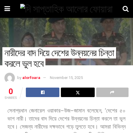
নারীদের বাদ দিয়ে দেশের উন্নয়নের চিন্তা
করলে ভুল হবে
by
alorfoara
November 15, 2025
0
SHARES
সেনাপ্রধান
জেনারেল
ওয়াকার
–
উজ
–
জামান
বলেছেন
, ‘
দেশের
৫০
ভাগ
নারী।
তাদের
বাদ
দিয়ে
দেশের
উন্নয়নের
চিন্তা
করলে
তা
ভুল
হবে।
সেজন্য
নারীদের
দক্ষভাবে
গড়ে
তুলতে
হবে।
আমরা
বিভিন্ন