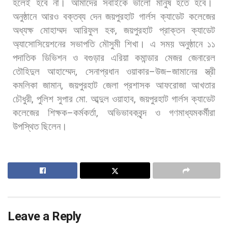
হলেই
হবে
না।
আমাদের
সবাইকে
ভালো
মানুষ
হতে
হবে।
অনুষ্ঠানে
আরও
বক্তব্য
দেন
জয়পুরহাট
গার্লস
ক্যাডেট
কলেজের
অধ্যক্ষ
মোহাম্মদ
আরিফুল
হক
,
জয়পুরহাট
প্রাক্তন
ক্যাডেট
অ্যাসোসিয়েশনের
সভাপতি
মৌসুমী
শিখা।
এ
সময়
অনুষ্ঠানে
১১
পদাতিক
ডিভিশন
ও
বগুড়ার
এরিয়া
কমান্ডার
মেজর
জেনারেল
তৌহিদুল
আহাম্মেদ
,
সেনাপ্রধান
ওয়াকার
–
উজ
–
জামানের
স্ত্রী
কমলিকা
জামান
,
জয়পুরহাট
জেলা
প্রশাসক
আফরোজা
আখতার
চৌধুরী
,
পুলিশ
সুপার
মো
.
আব্দুল
ওয়াহাব
,
জয়পুরহাট
গার্লস
ক্যাডেট
কলেজের
শিক্ষক
–
কর্মকর্তা
,
অভিভাবকবৃন্দ
ও
গণমাধ্যমকর্মীরা
উপস্থিত
ছিলেন।
Leave a Reply