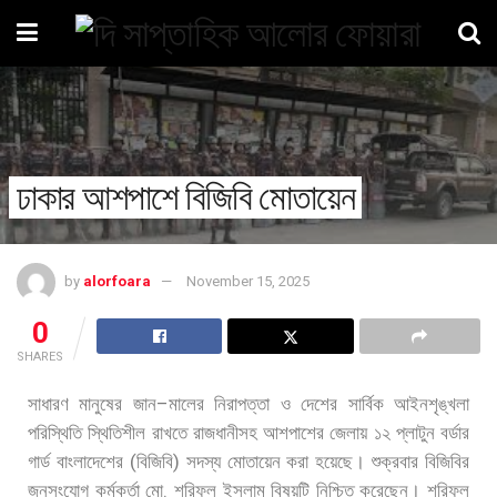
ঢাকার আশপাশে বিজিবি মোতায়েন
by
alorfoara
November 15, 2025
0
SHARES
–
সাধারণ
মানুষের
জান
মালের
নিরাপত্তা
ও
দেশের
সার্বিক
আইনশৃঙ্খলা
পরিস্থিতি
স্থিতিশীল
রাখতে
রাজধানীসহ
আশপাশের
জেলায়
১২
প্লাটুন
বর্ডার
(
)
গার্ড
বাংলাদেশের
বিজিবি
সদস্য
মোতায়েন
করা
হয়েছে।
শুক্রবার
বিজিবির
.
জনসংযোগ
কর্মকর্তা
মো
শরিফুল
ইসলাম
বিষয়টি
নিশ্চিত
করেছেন।
শরিফুল