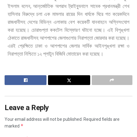
,
ইসলাম
বলেন
আন্তর্জাতিক
অপরাধ
ট্রাইব্যুনালে
সাবেক
প্রধানমন্ত্রী
শেখ
হাসিনার
বিরুদ্ধে
চলা
এক
মামলার
রায়ের
দিন
ধার্যকে
ঘিরে
গত
কয়েকদিনে
রাজধানীসহ
দেশের
বিভিন্ন
এলাকায়
বেশ
কয়েকটি
যানবাহনে
অগ্নিসংযোগ
করা
হয়েছে।
চোরাগুপ্তা
ককটেল
বিস্ফোরণ
ঘটানো
হচ্ছে।
এই
বিশৃঙ্খলা
ঠেকাতে
রাজধানীসহ
আশপাশের
জেলাগুলোয়
নিরাপত্তা
জোরদার
করা
হয়েছে।
এরই
প্রেক্ষিতে
ঢাকা
ও
আশপাশের
জেলার
সার্বিক
আইনশৃঙ্খলা
রক্ষা
ও
নিরাপত্তা
নিশ্চিতে
১২
প্লাটুন
বিজিবি
মোতায়েন
করা
হয়েছে।
Leave a Reply
Your email address will not be published.
Required fields are
*
marked