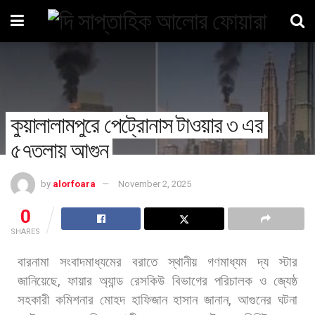
কুয়ালালামপুরে পেট্রোনাস টাওয়ার ৩ এর
৫৭তলায় আগুন
by
alorfoara
November 2, 2025
0
SHARES
বারনামা
সংবাদমাধ্যমের
বরাতে
স্থানীয়
গণমাধ্যম
দ্য
স্টার
জানিয়েছে
,
ফায়ার
অ্যান্ড
রেসকিউ
বিভাগের
পরিচালক
ও
জ্যেষ্ঠ
সহকারী
কমিশনার
মোহদ
হাফিজান
হাসান
জানান
,
আগুনের
ঘটনা