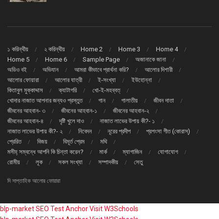
১ করিন্থীয়
২ করিন্থীয়
Home 2
Home 3
Home 4
Home 5
Home 6
Sample Page
অজানাকে জানা
অডিও বই
অভিযান
আমরা কীভাবে প্রার্থনা করি?
আলোর দিশারী
আলোর ফোয়ারা
আলোর যাত্রী
ই-সংখ্যা
ইউহোন্না
কিতাবুল মুক্কাদ্দাস
ক্যাটাগরি
খো-ই-মহব্বত্
খোদার নাজাত আপনার জন্যও প্রস্তুত
গান
গালাতীয়
জীবন দাতা
জীবনের আহবান- ৩
জীবনের আহবান-১
জীবনের আহবান-২
জীবনের আহবান-৪
দৃষ্টি খুলে দাও
নাজাত লাভের উপায় কী?- ১
নাজাত লাভের উপায় কী?- ২
নিবেদন
নূরের প্রদীপ
প্রশংসা গীত (কোরাস্)
প্রেরিত
বিজয়
বিমূর্ত প্রেম
মথি
মসীহ্ সম্বন্ধে আপনি কি চিন্তা করেন?
মার্ক
ম্যাগাজিন
যোগাযোগ
রোমীয়
লূক
সকল সংখ্যা
সম্পাদকীয়
সেতু
দি সাপ্তাহিক আলোর ফোয়ারা
blp-market
SEO Test Anchor
Visit W3Schools