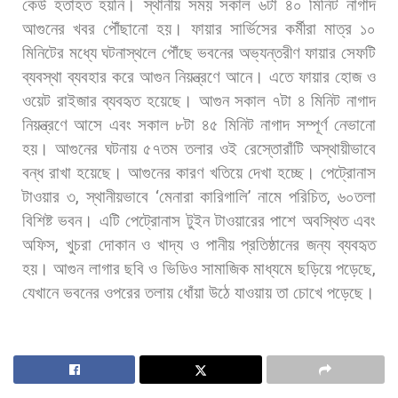
কেউ
হতাহত
হয়নি। স্থানীয়
সময়
সকাল
৬টা
৪০
মিনিট
নাগাদ
আগুনের
খবর
পৌঁছানো
হয়।
ফায়ার
সার্ভিসের
কর্মীরা
মাত্র
১০
মিনিটের
মধ্যে
ঘটনাস্থলে
পৌঁছে
ভবনের
অভ্যন্তরীণ
ফায়ার
সেফটি
ব্যবস্থা
ব্যবহার
করে
আগুন
নিয়ন্ত্রণে
আনে।
এতে
ফায়ার
হোজ
ও
ওয়েট
রাইজার
ব্যবহৃত
হয়েছে।
আগুন
সকাল
৭টা
৪
মিনিট
নাগাদ
নিয়ন্ত্রণে
আসে
এবং
সকাল
৮টা
৪৫
মিনিট
নাগাদ
সম্পূর্ণ
নেভানো
হয়। আগুনের
ঘটনায়
৫৭তম
তলার
ওই
রেস্তোরাঁটি
অস্থায়ীভাবে
বন্ধ
রাখা
হয়েছে।
আগুনের
কারণ
খতিয়ে
দেখা
হচ্ছে। পেট্রোনাস
টাওয়ার
৩
,
স্থানীয়ভাবে
‘
মেনারা
কারিগালি
’
নামে
পরিচিত
,
৬০তলা
বিশিষ্ট
ভবন।
এটি
পেট্রোনাস
টুইন
টাওয়ারের
পাশে
অবস্থিত
এবং
অফিস
,
খুচরা
দোকান
ও
খাদ্য
ও
পানীয়
প্রতিষ্ঠানের
জন্য
ব্যবহৃত
হয়।
আগুন
লাগার
ছবি
ও
ভিডিও
সামাজিক
মাধ্যমে
ছড়িয়ে
পড়েছে
,
যেখানে
ভবনের
ওপরের
তলায়
ধোঁয়া
উঠে
যাওয়ায়
তা
চোখে
পড়েছে।