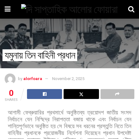
যমুনায় তিন বাহিনী প্রধান
by
alorfoara
November 2, 2025
0
SHARES
আগামী
ফেব্রুয়ারির
প্রথমার্ধে
অনুষ্ঠিতব্য
ত্রয়োদশ
জাতীয়
সংসদ
নির্বাচনে
যেন
নিশ্ছিদ্র
নিরাপত্তা
বজায়
থাকে
এবং
নির্বাচন
যেন
শান্তিপূর্ণভাবে
অনুষ্ঠিত
হয়
সে
বিষয়ে
সব
ধরনের
প্রস্তুতি
নিতে
তিন
বাহিনীর
প্রধানকে
প্রয়োজনীয়
নির্দেশনা
দিয়েছেন
প্রধান
উপদেষ্টা