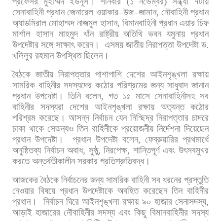
প্রফেসর
মুহাম্মদ
ইউনূস।
শনিবার
(
১
নভেম্বর
)
সন্ধ্যা
৭টায়
সেনাবাহিনী
প্রধান
জেনারেল
ওয়াকার
–
উজ
–
জামান
,
নৌবাহিনী
প্রধান
অ্যাডমিরাল
মোহাম্মদ
নাজমুল
হাসান
,
বিমানবাহিনী
প্রধান
এয়ার
চিফ
মার্শাল
হাসান
মাহমুদ
খাঁন
রাষ্ট্রীয়
অতিথি
ভবন
যমুনায়
প্রধান
উপদেষ্টার
সঙ্গে
সাক্ষাৎ
করেন।
এসময়
জাতীয়
নিরাপত্তা
উপদেষ্টা
ড
.
খলিলুর
রহমান
উপস্থিত
ছিলেন।
বৈঠকে
জাতীয়
নিরাপত্তার
পাশাপাশি
দেশের
আইনশৃঙ্খলা
রক্ষায়
সামরিক
বাহিনীর
সদস্যদের
কঠোর
পরিশ্রমের
জন্য
সাধুবাদ
জানান
প্রধান
উপদেষ্টা। তিনি
বলেন
,
গত
১৫
মাসে
সেনাবাহিনীসহ
সব
বাহিনীর
সদস্যরা
দেশের
আইনশৃঙ্খলা
রক্ষায়
অত্যন্ত
কঠোর
পরিশ্রম
করেছে।
আসন্ন
নির্বাচন
যেন
নিশ্ছিদ্র
নিরাপত্তার
চাদরে
ঢাকা
থাকে
সেজন্যও
তিন
বাহিনীকে
প্রয়োজনীয়
নির্দেশনা
দিয়েছেন
প্রধান
উপদেষ্টা।
প্রধান
উপদেষ্টা
বলেন
,
ফেব্রুয়ারির
প্রথমার্ধে
অনুষ্ঠিতব্য
নির্বাচন
অবাধ
,
সুষ্ঠু
,
নিরপেক্ষ
,
শান্তিপূর্ণ
এবং
উৎসবমুখর
করতে
অন্তর্বতীকালীন
সরকার
প্রতিশ্রুতিবদ্ধ।
আজকের
বৈঠকে
নির্বাচনের
জন্য
সামরিক
বাহিনী
সব
ধরনের
প্রস্তুতি
নেওয়ার
বিষয়ে
প্রধান
উপদেষ্টাকে
অবহিত
করেছেন
তিন
বাহিনীর
প্রধান।
নির্বাচন
ঘিরে
আইনশৃঙ্খলা
রক্ষায়
৯০
হাজার
সেনাসদস্য
,
আড়াই
হাজারের
নৌবাহিনীর
সদস্য
এবং
কিছু
বিমানবাহিনীর
সদস্য