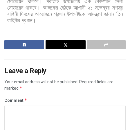
মোতায়েন
থাকবে।
প্রতিটি
উপজেলায়
এক
কোম্পানি
সেনা
মোতায়েন
থাকবে। আজকের
বৈঠকে
আগামী
২১
নভেম্বর
সশস্ত্র
বাহিনী
দিবসের
আয়োজনে
প্রধান
উপদেষ্টাকে
আমন্ত্রণ
জানান
তিন
বাহিনীর
প্রধান।
Leave a Reply
Your email address will not be published.
Required fields are
*
marked
*
Comment