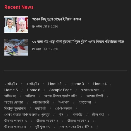
Recent News
অনেক কিছু ভুলে গেছেন ইলিয়াস কাঞ্চন
AUGUST 9, 2026
৩০ বছর ধরে পড়ে থাকা মৃতদেহ ‘গ্রিন বুটস’ এবার ফিরবে পরিবারের কাছে
AUGUST 9, 2026
১ করিন্থীয়
২ করিন্থীয়
Home 2
Home 3
Home 4
Home 5
Home 6
Sample Page
অজানাকে জানা
অডিও বই
অভিযান
আমরা কীভাবে প্রার্থনা করি?
আলোর দিশারী
আলোর ফোয়ারা
আলোর যাত্রী
ই-সংখ্যা
ইউহোন্না
কিতাবুল মুক্কাদ্দাস
ক্যাটাগরি
খো-ই-মহব্বত্
খোদার নাজাত আপনার জন্যও প্রস্তুত
গান
গালাতীয়
জীবন দাতা
জীবনের আহবান- ৩
জীবনের আহবান-১
জীবনের আহবান-২
জীবনের আহবান-৪
দৃষ্টি খুলে দাও
নাজাত লাভের উপায় কী?- ১