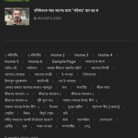
বলিউডকে আর আগের মতো ‘পরিবার’ মনে হয় না
AUGUST 4, 2026
১ করিন্থীয়
২ করিন্থীয়
Home 2
Home 3
Home 4
Home 5
Home 6
Sample Page
অজানাকে জানা
অডিও বই
অভিযান
আমরা কীভাবে প্রার্থনা করি?
আলোর দিশারী
আলোর ফোয়ারা
আলোর যাত্রী
ই-সংখ্যা
ইউহোন্না
কিতাবুল মুক্কাদ্দাস
ক্যাটাগরি
খো-ই-মহব্বত্
খোদার নাজাত আপনার জন্যও প্রস্তুত
গান
গালাতীয়
জীবন দাতা
জীবনের আহবান- ৩
জীবনের আহবান-১
জীবনের আহবান-২
জীবনের আহবান-৪
দৃষ্টি খুলে দাও
নাজাত লাভের উপায় কী?- ১
নাজাত লাভের উপায় কী?- ২
নিবেদন
নূরের প্রদীপ
প্রশংসা গীত (কোরাস্)
প্রেরিত
বিজয়
বিমূর্ত প্রেম
মথি
মসীহ্ সম্বন্ধে আপনি কি চিন্তা করেন?
মার্ক
ম্যাগাজিন
যোগাযোগ
রোমীয়
লূক
সকল সংখ্যা
সম্পাদকীয়
সেতু
দি সাপ্তাহিক আলোর ফোয়ারা