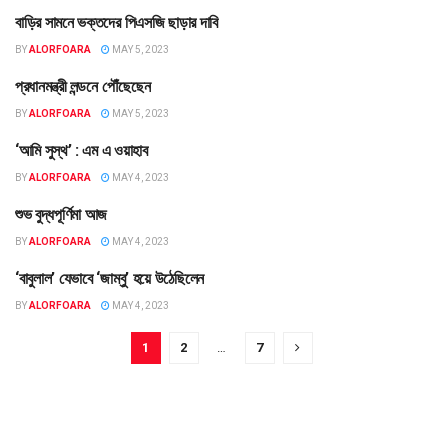
বাড়ির সামনে ভক্তদের পিএসজি ছাড়ার দাবি
খেলাধুলা
BY
ALORFOARA
MAY 5, 2023
প্রধানমন্ত্রী লন্ডনে পৌঁছেছেন
তথ্য
BY
ALORFOARA
MAY 5, 2023
‘আমি সুস্থ’ : এম এ ওয়াহাব
কবিতা
BY
ALORFOARA
MAY 4, 2023
শুভ বুদ্ধপূর্ণিমা আজ
তথ্য
BY
ALORFOARA
MAY 4, 2023
‘বাবুলাল’ যেভাবে ‘জাম্বু’ হয়ে উঠেছিলেন
বিনোদন
BY
ALORFOARA
MAY 4, 2023
1
2
…
7