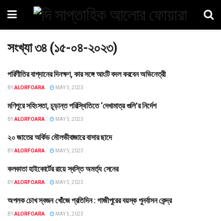
সংখ্যা ৩৪ (১৫-০৪-২০২৩)
পরিণীতির বাগ্‌দানের দিনক্ষণ, কার সঙ্গে আংটি বদল করবেন অভিনেত্রী
বিনোদন
BY
ALORFOARA
MAY 5, 2023
মণিপুরে সহিংসতা, চূড়ান্ত পরিস্থিতিতে ‘দেখামাত্র গুলি’র নির্দেশ
বহির্বিশ্ব
BY
ALORFOARA
MAY 5, 2023
২০ জাতের অর্কিড মৌলভীবাজারে বাসার ছাদে
তথ্য
BY
ALORFOARA
MAY 5, 2023
কলকাতা হাইকোর্টের রায়ে স্বস্তি অমর্ত্য সেনের
বহির্বিশ্ব
BY
ALORFOARA
MAY 5, 2023
অপলক চোখ স্বজন খোঁজে প্রতিদিন : গাজীপুরের বয়স্ক পুনর্বাসন কেন্দ্র
তথ্য
BY
ALORFOARA
MAY 5, 2023