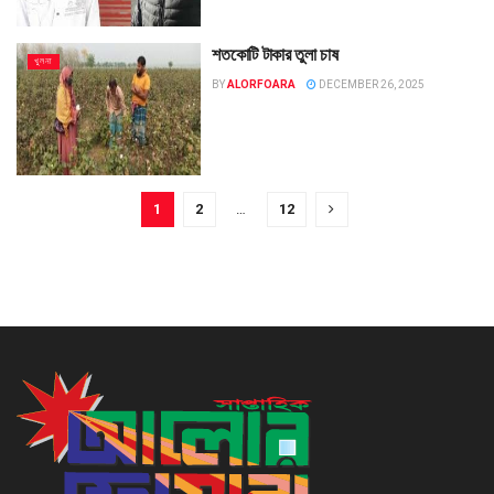
শতকোটি টাকার তুলা চাষ
খুলনা
BY
ALORFOARA
DECEMBER 26, 2025
1
2
…
12