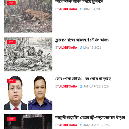
ফাঁদে আটকা বাঘিনি ফিরছে সুন্দরবনে
খুলনা
BY
ALORFOARA
JUNE 23, 2026
সুন্দরবনে বাঘের আক্রমণে মৌয়াল আহত
খুলনা
BY
ALORFOARA
MAY 12, 2026
তোর পোলা-মাইয়াও যেন তোরে না দ্যাহে
খুলনা
BY
ALORFOARA
JANUARY 26, 2026
কারাবন্দী ছাত্রলীগ নেতার স্ত্রী-সন্তানের লাশ উদ্ধার
খুলনা
BY
ALORFOARA
JANUARY 25, 2026