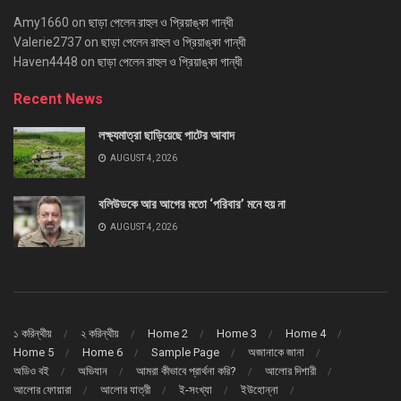
Amy1660
on
ছাড়া পেলেন রাহুল ও প্রিয়াঙ্কা গান্ধী
Valerie2737
on
ছাড়া পেলেন রাহুল ও প্রিয়াঙ্কা গান্ধী
Haven4448
on
ছাড়া পেলেন রাহুল ও প্রিয়াঙ্কা গান্ধী
Recent News
লক্ষ্যমাত্রা ছাড়িয়েছে পাটের আবাদ
AUGUST 4, 2026
বলিউডকে আর আগের মতো ‘পরিবার’ মনে হয় না
AUGUST 4, 2026
১ করিন্থীয়
২ করিন্থীয়
Home 2
Home 3
Home 4
Home 5
Home 6
Sample Page
অজানাকে জানা
অডিও বই
অভিযান
আমরা কীভাবে প্রার্থনা করি?
আলোর দিশারী
আলোর ফোয়ারা
আলোর যাত্রী
ই-সংখ্যা
ইউহোন্না