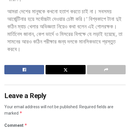
আমরা
দেশের
মানুষকে
কখনো
হতাশ
করতে
চাই
না।
সবসময়
আর্জেন্টিনার
হয়ে
সর্বোচ্চটা
দেওয়ার
চেষ্টা
করি।
’
বিশ্বকাপে
টানা
দুই
কঠিন
ম্যাচ
খেলার
অভিজ্ঞতা
নিয়েও
কথা
বলেন
এই
গোলরক্ষক।
মার্তিনেস
জানান
,
কেপ
ভার্দে
ও
মিসরের
বিপক্ষে
যে
লড়াই
হয়েছে
,
তা
সামনের
আরও
কঠিন
পরীক্ষার
জন্য
দলকে
মানসিকভাবে
প্রস্তুত
করবে।
Leave a Reply
Your email address will not be published.
Required fields are
*
marked
*
Comment