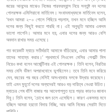
জয়ের
আনন্দের
মাঝেও
নিজের
পারফরম্যান্স
নিয়ে
সন্তুষ্ট
নন
দলের
গোলরক্ষক
এমিলিয়ানো
মার্তিনেস।
সংবাদমাধ্যমকে
মার্তিনেস
বলেন
,
‘
যখন
আমরা
২
–
০
গোলে
পিছিয়ে
পড়লাম
,
তখন
মনে
হচ্ছিল
আমি
দলের
জন্য
কিছুই
করতে
পারছি
না।
এই
অনুভূতি
আমার
একদম
ভালো
লাগেনি।
আমার
মনে
হয়
,
এবার
দলের
জন্য
আরও
বেশি
অবদান
রাখার
সময়
এসেছে।
গত
কয়েকটি
ম্যাচে
সতীর্থরাই
আমাকে
বাঁচিয়েছে
,
এবার
আমার
পালা
তাদের
সাহায্য
করার।
’
প্রথমার্ধে
লিওনেল
মেসির
পেনাল্টি
মিস
নিয়েও
কথা
বলেন
আর্জেন্টিনার
এই
গোলরক্ষক।
তিনি
বলেন
,
বিরতির
সময়
মেসি
ভীষণ
অপরাধবোধে
ভুগছিলেন।
তবে
তিনি
মনে
করিয়ে
দেন
,
বছরের
পর
বছর
মেসিই
অসংখ্যবার
দলকে
উদ্ধার
করেছেন।
তাই
এমন
মুহূর্তে
দলের
অন্যদেরই
আরও
বড়
দায়িত্ব
নেওয়া
উচিত।
ম্যাচের
শেষ
বাঁশি
বাজার
পর
আবেগাপ্লুত
হয়ে
পড়ার
কারণও
জানান
দিবু।
তিনি
বলেন
, ‘
চোখে
জল
চলে
এসেছিল।
কারণ
একসময়
মনে
হচ্ছিল
আমরা
হয়তো
বিদায়
নিচ্ছি
,
আর
আমি
নিজের
সেরাটা
দিতে
পারিনি।