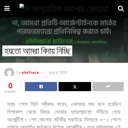
হয়তো আমরা বিদায় নিচ্ছি
by
alorfoara
July 9, 2026
0
SHARES
ম্যাচ
শেষে
তিনি
স্বীকার
করেন
,
একসময়
তার
মনে
হয়েছিল
বিশ্বকাপ
থেকে
বিদায়
নেওয়ার
দ্বারপ্রান্তে
দাঁড়িয়ে
গেছে
আর্জেন্টিনা। শেষ
ষোলোর
নাটকীয়
লড়াইয়ে
মিসরকে
৩
–
২
গোলে
হারিয়ে
কোয়ার্টার
ফাইনালে
উঠেছে
আর্জেন্টিনা।
তবে
অবিশ্বাস্য
এই