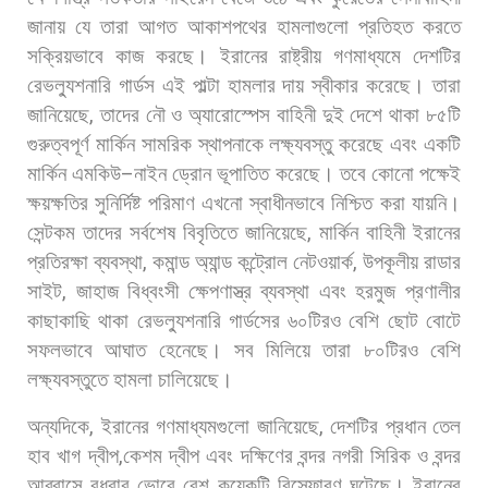
জানায়
যে
তারা
আগত
আকাশপথের
হামলাগুলো
প্রতিহত
করতে
সক্রিয়ভাবে
কাজ
করছে। ইরানের
রাষ্ট্রীয়
গণমাধ্যমে
দেশটির
রেভল্যুশনারি
গার্ডস
এই
পাল্টা
হামলার
দায়
স্বীকার
করেছে।
তারা
জানিয়েছে
,
তাদের
নৌ
ও
অ্যারোস্পেস
বাহিনী
দুই
দেশে
থাকা
৮৫টি
গুরুত্বপূর্ণ
মার্কিন
সামরিক
স্থাপনাকে
লক্ষ্যবস্তু
করেছে
এবং
একটি
মার্কিন
এমকিউ
–
নাইন
ড্রোন
ভূপাতিত
করেছে।
তবে
কোনো
পক্ষেই
ক্ষয়ক্ষতির
সুনির্দিষ্ট
পরিমাণ
এখনো
স্বাধীনভাবে
নিশ্চিত
করা
যায়নি।
সেন্টকম
তাদের
সর্বশেষ
বিবৃতিতে
জানিয়েছে
,
মার্কিন
বাহিনী
ইরানের
প্রতিরক্ষা
ব্যবস্থা
,
কমান্ড
অ্যান্ড
কন্ট্রোল
নেটওয়ার্ক
,
উপকূলীয়
রাডার
সাইট
,
জাহাজ
বিধ্বংসী
ক্ষেপণাস্ত্র
ব্যবস্থা
এবং
হরমুজ
প্রণালীর
কাছাকাছি
থাকা
রেভল্যুশনারি
গার্ডসের
৬০টিরও
বেশি
ছোট
বোটে
সফলভাবে
আঘাত
হেনেছে।
সব
মিলিয়ে
তারা
৮০টিরও
বেশি
লক্ষ্যবস্তুতে
হামলা
চালিয়েছে।
অন্যদিকে
,
ইরানের
গণমাধ্যমগুলো
জানিয়েছে
,
দেশটির
প্রধান
তেল
হাব
খাগ
দ্বীপ
,
কেশম
দ্বীপ
এবং
দক্ষিণের
বন্দর
নগরী
সিরিক
ও
বন্দর
আব্বাসে
বুধবার
ভোরে
বেশ
কয়েকটি
বিস্ফোরণ
ঘটেছে। ইরানের