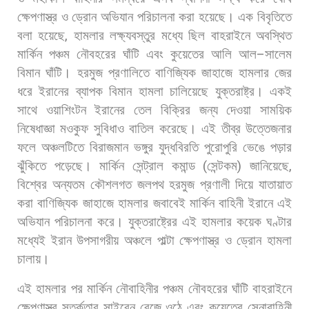
ক্ষেপণাস্ত্র
ও
ড্রোন
অভিযান
পরিচালনা
করা
হয়েছে।
এক
বিবৃতিতে
বলা
হয়েছে
,
হামলার
লক্ষ্যবস্তুর
মধ্যে
ছিল
বাহরাইনে
অবস্থিত
মার্কিন
পঞ্চম
নৌবহরের
ঘাঁটি
এবং
কুয়েতের
আলি
আল
–
সালেম
বিমান
ঘাঁটি। হরমুজ
প্রণালিতে
বাণিজ্যিক
জাহাজে
হামলার
জের
ধরে
ইরানের
ব্যাপক
বিমান
হামলা
চালিয়েছে
যুক্তরাষ্ট্র।
একই
সাথে
ওয়াশিংটন
ইরানের
তেল
বিক্রির
জন্য
দেওয়া
সাময়িক
নিষেধাজ্ঞা
মওকুফ
সুবিধাও
বাতিল
করেছে।
এই
তীব্র
উত্তেজনার
ফলে
অঞ্চলটিতে
বিরাজমান
ভঙ্গুর
যুদ্ধবিরতি
পুরোপুরি
ভেঙে
পড়ার
ঝুঁকিতে
পড়েছে। মার্কিন
সেন্ট্রাল
কমান্ড
(
সেন্টকম
)
জানিয়েছে
,
বিশ্বের
অন্যতম
কৌশলগত
জলপথ
হরমুজ
প্রণালী
দিয়ে
যাতায়াত
করা
বাণিজ্যিক
জাহাজে
হামলার
জবাবেই
মার্কিন
বাহিনী
ইরানে
এই
অভিযান
পরিচালনা
করে।
যুক্তরাষ্ট্রের
এই
হামলার
কয়েক
ঘণ্টার
মধ্যেই
ইরান
উপসাগরীয়
অঞ্চলে
পাল্টা
ক্ষেপণাস্ত্র
ও
ড্রোন
হামলা
চালায়।
এই
হামলার
পর
মার্কিন
নৌবাহিনীর
পঞ্চম
নৌবহরের
ঘাঁটি
বাহরাইনে
ক্ষেপণাস্ত্র
সতর্কতার
সাইরেন
বেজে
ওঠে
এবং
কুয়েতের
সেনাবাহিনী