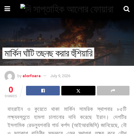
মার্কিন ঘাঁটি তছনছ করার হুঁশিয়ারি
by
alorfoara
July 9, 2026
0
SHARES
বাহরাইন
ও
কুয়েতে
থাকা
মার্কিন
সামরিক
স্থাপনার
৮৫টি
লক্ষ্যবস্তুতে
হামলা
চালানোর
দাবি
করেছে
ইরান।
দেশটির
ইসলামিক
রেভল্যুশনারি
গার্ড
কর্পস
(
আইআরজিসি
)
জানিয়েছে
,
নৌ
ও
মহাকাশ
বাহিনীর
সমন্বয়ে
এসব
স্থাপনা
লক্ষ্য
করে
যৌথ