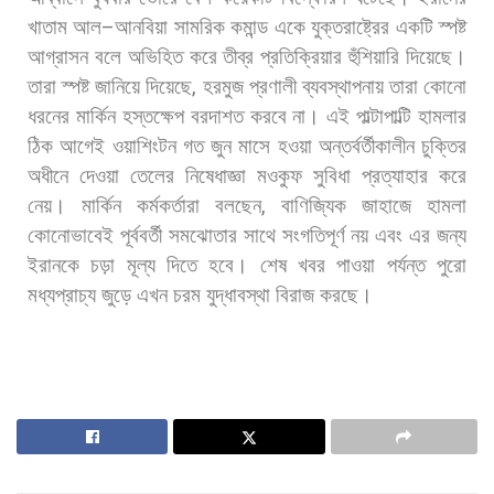
খাতাম
আল
–
আনবিয়া
সামরিক
কমান্ড
একে
যুক্তরাষ্ট্রের
একটি
স্পষ্ট
আগ্রাসন
বলে
অভিহিত
করে
তীব্র
প্রতিক্রিয়ার
হুঁশিয়ারি
দিয়েছে।
তারা
স্পষ্ট
জানিয়ে
দিয়েছে
,
হরমুজ
প্রণালী
ব্যবস্থাপনায়
তারা
কোনো
ধরনের
মার্কিন
হস্তক্ষেপ
বরদাশত
করবে
না। এই
পাল্টাপাল্টি
হামলার
ঠিক
আগেই
ওয়াশিংটন
গত
জুন
মাসে
হওয়া
অন্তর্বর্তীকালীন
চুক্তির
অধীনে
দেওয়া
তেলের
নিষেধাজ্ঞা
মওকুফ
সুবিধা
প্রত্যাহার
করে
নেয়।
মার্কিন
কর্মকর্তারা
বলছেন
,
বাণিজ্যিক
জাহাজে
হামলা
কোনোভাবেই
পূর্ববর্তী
সমঝোতার
সাথে
সংগতিপূর্ণ
নয়
এবং
এর
জন্য
ইরানকে
চড়া
মূল্য
দিতে
হবে।
শেষ
খবর
পাওয়া
পর্যন্ত
পুরো
মধ্যপ্রাচ্য
জুড়ে
এখন
চরম
যুদ্ধাবস্থা
বিরাজ
করছে।