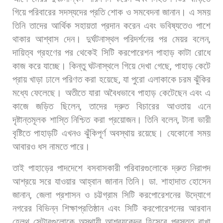
গিয়ে
পরিবারের
সদস্যদের
প্রতি
শোক
ও
সমবেদনা
জানান।
এ
সময়
তিনি
তাদের
আর্থিক
সহায়তা
প্রদান
করেন
এবং
ভবিষ্যতেও
পাশে
থাকার
আশ্বাস
দেন। দুর্ঘটনাস্থল
পরিদর্শনের
পর
মেয়র
বলেন
,
দায়িত্ব
গ্রহণের
পর
থেকেই
সিটি
করপোরেশন
পাহাড়
কাটা
রোধে
কাজ
করে
যাচ্ছে।
কিন্তু
ঘটনাস্থলে
গিয়ে
দেখা
গেছে
,
পাহাড়
কেটে
প্রায়
খাড়া
ঢালে
পরিণত
করা
হয়েছে
,
যা
পুরো
এলাকাকে
চরম
ঝুঁকির
মধ্যে
ফেলেছে।
অতীতে
যারা
অবৈধভাবে
পাহাড়
কেটেছেন
এবং
এ
কাজে
জড়িত
ছিলেন
,
তাদের
দ্রুত
বিচারের
আওতায়
এনে
দৃষ্টান্তমূলক
শাস্তি
নিশ্চিত
করা
প্রয়োজন। তিনি
বলেন
,
টানা
ভারী
বৃষ্টিতে
পাহাড়টি
এখনও
ঝুঁকিপূর্ণ
অবস্থায়
রয়েছে।
যেকোনো
সময়
আবারও
ধস
নামতে
পারে।
তাই
পাহাড়ের
পাদদেশে
বসবাসকারী
পরিবারগুলোকে
দ্রুত
নিরাপদ
আশ্রয়ে
সরে
যাওয়ার
আহ্বান
জানান
তিনি। ডা
.
শাহাদাত
হোসেন
জানান
,
জেলা
প্রশাসন
ও
চট্টগ্রাম
সিটি
করপোরেশনের
উদ্যোগে
নগরের
বিভিন্ন
শিক্ষাপ্রতিষ্ঠান
এবং
সিটি
করপোরেশনের
আরবান
হেলথ
সেন্টারগুলোকে
অস্থায়ী
আশ্রয়কেন্দ্র
হিসেবে
প্রস্তুত
রাখা