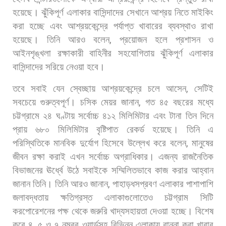
হয়েছে।
ঝুঁকিপূর্ণ
এলাকার
বাসিন্দাদের
সেখানে
আশ্রয়
নিতে
মাইকিং
করা
হচ্ছে
এবং
আশ্রয়কেন্দ্রে
পর্যাপ্ত
খাবারের
ব্যবস্থাও
রাখা
হয়েছে। তিনি
আরও
বলেন
,
প্রয়োজন
হলে
প্রশাসন
ও
আইনশৃঙ্খলা
রক্ষাকারী
বাহিনীর
সহযোগিতায়
ঝুঁকিপূর্ণ
এলাকার
বাসিন্দাদের
সরিয়ে
নেওয়া
হবে।
তবে
সবাই
যেন
স্বেচ্ছায়
আশ্রয়কেন্দ্রে
চলে
আসেন
,
সেটিই
সবচেয়ে
গুরুত্বপূর্ণ। চসিক
মেয়র
জানান
,
গত
৪৫
বছরের
মধ্যে
চট্টগ্রামে
২৪
ঘণ্টায়
সর্বোচ্চ
৪১২
মিলিমিটার
এবং
টানা
তিন
দিনে
প্রায়
৬৮০
মিলিমিটার
বৃষ্টিপাত
রেকর্ড
হয়েছে।
তিনি
এ
পরিস্থিতিকে
মানবিক
দুর্যোগ
হিসেবে
উল্লেখ
করে
বলেন
,
মানুষের
জীবন
রক্ষা
করাই
এখন
সর্বোচ্চ
অগ্রাধিকার।
এজন্য
রাজনৈতিক
বিভাজনের
ঊর্ধ্বে
উঠে
সবাইকে
সম্মিলিতভাবে
কাজ
করার
আহ্বান
জানান
তিনি। তিনি
আরও
জানান
,
পাহাড়ধসপ্রবণ
এলাকার
পাশাপাশি
জলাবদ্ধতায়
ক্ষতিগ্রস্ত
এলাকাগুলোতেও
চট্টগ্রাম
সিটি
করপোরেশনের
পক্ষ
থেকে
জরুরি
খাদ্যসহায়তা
দেওয়া
হচ্ছে।
বিশেষ
করে
৪
,
৫
ও
৭
নম্বর
ওয়ার্ডসহ
বিভিন্ন
এলাকায়
রান্না
করা
খাবার