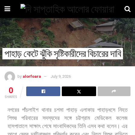
পাহাড় কেটে ঝুঁকি সৃষ্টিকারীদের বিচারের দাবি
by
alorfoara
July 9, 2026
0
SHARES
নগরের
পাঁচলাইশ
থানার
চশমা
পাহাড়
এলাকায়
পাহাড়ধসে
নিহত
শিশুর
পরিবারের
সদস্যদের
সঙ্গে
চট্টগ্রাম
মেডিকেল
কলেজ
হাসপাতালে
সাক্ষাৎ
শেষে
সাংবাদিকদের
তিনি
এসব
কথা
বলেন। এর
আগে
মেয়র
দুর্ঘটনাস্থল
পরিদর্শন
করেন
এবং
নিহত
শিশুর
বাড়িতে