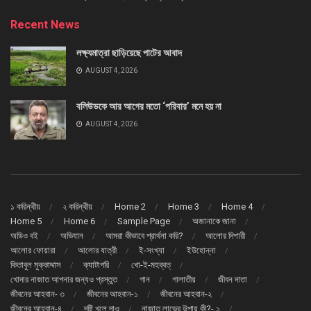
Recent News
লক্ষ্যমাত্রা ছাড়িয়েছে পাটের আবাদ
AUGUST 4, 2026
বলিউডকে আর আগের মতো ‘পরিবার’ মনে হয় না
AUGUST 4, 2026
১ করিন্থীয়
২ করিন্থীয়
Home 2
Home 3
Home 4
Home 5
Home 6
Sample Page
অজানাকে জানা
অডিও বই
অভিযান
আমরা কীভাবে প্রার্থনা করি?
আলোর দিশারী
আলোর ফোয়ারা
আলোর যাত্রী
ই-সংখ্যা
ইউহোন্না
কিতাবুল মুক্কাদ্দাস
ক্যাটাগরি
খো-ই-মহব্বত্
খোদার নাজাত আপনার জন্যও প্রস্তুত
গান
গালাতীয়
জীবন দাতা
জীবনের আহবান- ৩
জীবনের আহবান-১
জীবনের আহবান-২
জীবনের আহবান-৪
দৃষ্টি খুলে দাও
নাজাত লাভের উপায় কী?- ১