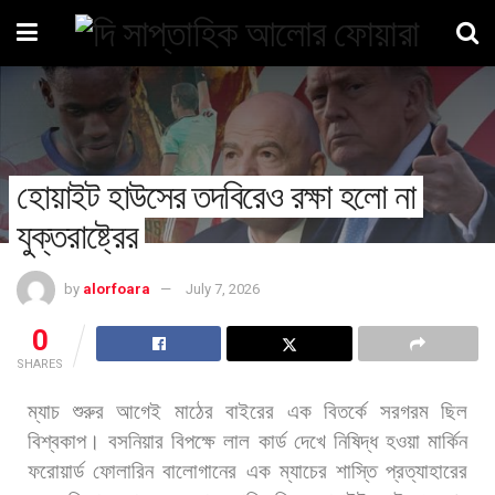
হোয়াইট হাউসের তদবিরেও রক্ষা হলো না
যুক্তরাষ্ট্রের
by
alorfoara
July 7, 2026
0
SHARES
ম্যাচ
শুরুর
আগেই
মাঠের
বাইরের
এক
বিতর্কে
সরগরম
ছিল
বিশ্বকাপ।
বসনিয়ার
বিপক্ষে
লাল
কার্ড
দেখে
নিষিদ্ধ
হওয়া
মার্কিন
ফরোয়ার্ড
ফোলারিন
বালোগানের
এক
ম্যাচের
শাস্তি
প্রত্যাহারের