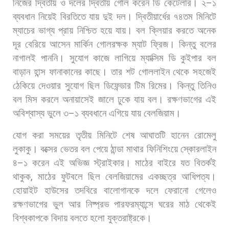
নিজের
দ্বিতীয়
ও
দলের
দ্বিতীয়
গোল
করেন
ডি
কেটেলার।
২
–
১
ব্যবধান
নিয়েই
বিরতিতে
যায়
দুই
দল। দ্বিতীয়ার্ধের
৭৪তম
মিনিটে
ম্যাচের
ভাগ্য
প্রায়
নিশ্চিত
হয়ে
যায়।
বল
ক্লিয়ার
করতে
অনেক
দূর
বেরিয়ে
আসেন
মার্কিন
গোলরক্ষক
ম্যাট
ফ্রিজ।
কিন্তু
বলের
নাগালই
পাননি।
সুযোগ
কাজে
লাগিয়ে
ম্যাক্সিম
ডি
কুইপার
বল
বাড়ান
হান্স
ফানাকানের
কাছে।
তার
শট
গোললাইন
থেকে
সহজেই
ঠেকিয়ে
দেওয়ার
সুযোগ
ছিল
ডিফেন্ডার
টিম
রিমের।
কিন্তু
তিনিও
বল
মিস
করলে
অনায়াসেই
জালে
ঢুকে
যায়
বল।
রক্ষণভাগের
এই
অবিশ্বাস্য
ভুলে
৩
–
১
ব্যবধানে
এগিয়ে
যায়
বেলজিয়াম।
যোগ
করা
সময়ের
তৃতীয়
মিনিটে
শেষ
আঘাতটি
হানেন
রোমেলু
লুকাকু।
বক্সের
ভেতর
বল
পেয়ে
ঠান্ডা
মাথার
ফিনিশিংয়ে
স্কোরলাইন
৪
–
১
করেন
এই
অভিজ্ঞ
স্ট্রাইকার। মাঠের
বাইরে
যত
বিতর্কই
থাকুক
,
মাঠের
ফুটবলে
ছিল
বেলজিয়ামের
একচ্ছত্র
আধিপত্য।
হোয়াইট
হাউসের
তদবিরে
বালোগানকে
দলে
ফেরানো
গেলেও
রক্ষণভাগের
ভুল
আর
নিষ্প্রভ
পারফরম্যান্সে
ঘরের
মাঠ
থেকেই
বিশ্বকাপকে
বিদায়
বলতে
হলো
যুক্তরাষ্ট্রকে।