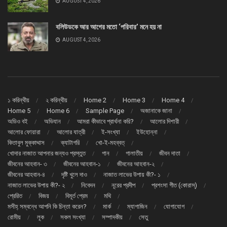
AUGUST 4, 2026
বলিউডকে আর আগের মতো ‘পরিবার’ মনে হয় না
AUGUST 4, 2026
১ করিন্থীয়
২ করিন্থীয়
Home 2
Home 3
Home 4
Home 5
Home 6
Sample Page
অজানাকে জানা
অডিও বই
অভিযান
আমরা কীভাবে প্রার্থনা করি?
আলোর দিশারী
আলোর ফোয়ারা
আলোর যাত্রী
ই-সংখ্যা
ইউহোন্না
কিতাবুল মুক্কাদ্দাস
ক্যাটাগরি
খো-ই-মহব্বত্
খোদার নাজাত আপনার জন্যও প্রস্তুত
গান
গালাতীয়
জীবন দাতা
জীবনের আহবান- ৩
জীবনের আহবান-১
জীবনের আহবান-২
জীবনের আহবান-৪
দৃষ্টি খুলে দাও
নাজাত লাভের উপায় কী?- ১
নাজাত লাভের উপায় কী?- ২
নিবেদন
নূরের প্রদীপ
প্রশংসা গীত (কোরাস্)
প্রেরিত
বিজয়
বিমূর্ত প্রেম
মথি
মসীহ্ সম্বন্ধে আপনি কি চিন্তা করেন?
মার্ক
ম্যাগাজিন
যোগাযোগ
রোমীয়
লূক
সকল সংখ্যা
সম্পাদকীয়
সেতু