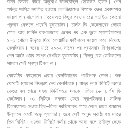
জন্য
ফিফার
কাছে
অনুরোধ
জানিয়েছিল
হোয়াইট
হাউস।
শেষ
পর্যন্ত
শাস্তি
স্থগিত
হওয়ায়
বেলজিয়ামের
বিপক্ষে
শুরুর
একাদশেও
জায়গা
পান
বালোগান।
তবে
এত
কিছুর
পরও
মাঠের
লড়াইয়ে
কোনো
প্রভাব
ফেলতে
পারেনি
যুক্তরাষ্ট্র।
চার্লস
ডি
কেটেলারের
জোড়া
গোল
আর
মার্কিন
রক্ষণভাগের
একের
পর
এক
ভুলে
স্বাগতিকদের
৪
–
১
গোলে
উড়িয়ে
দিয়ে
কোয়ার্টার
ফাইনালে
জায়গা
করে
নিয়েছে
বেলজিয়াম। ঘরের
মাঠে
২০০২
সালের
পর
প্রথমবার
বিশ্বকাপের
শেষ
আটে
ওঠার
স্বপ্ন
দেখছিল
যুক্তরাষ্ট্র।
কিন্তু
রেড
ডেভিলদের
সামনে
সেই
স্বপ্ন
টিকল
না।
কোয়ার্টার
ফাইনালে
এবার
বেলজিয়ামের
প্রতিপক্ষ
স্পেন। শুরু
থেকেই
ম্যাচের
নিয়ন্ত্রণ
নেয়
বেলজিয়াম।
মাত্র
নবম
মিনিটে
বক্সের
ভেতর
বল
পেয়ে
সহজ
ফিনিশিংয়ে
দলকে
এগিয়ে
দেন
চার্লস
ডি
কেটেলার।
৩১
মিনিটে
সমতায়
ফেরে
স্বাগতিকরা।
মালিক
টিলম্যানের
নেওয়া
ফ্রি
–
কিক
প্রতিপক্ষের
গায়ে
লেগে
জালে
জড়ালে
উল্লাসে
ফেটে
পড়ে
গ্যালারি।
তবে
সেই
আনন্দ
স্থায়ী
হয়
মাত্র
তিন
মিনিট।
৩৪তম
মিনিটে
কর্নার
থেকে
আসা
বলে
দুর্দান্ত
হেডে