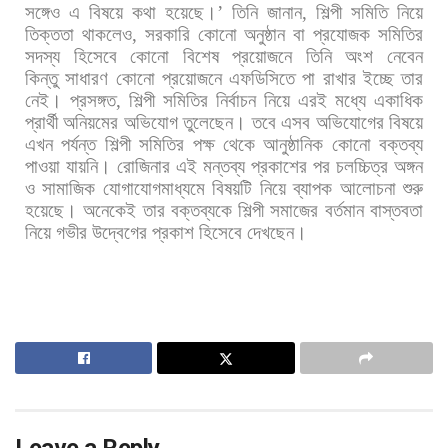
সঙ্গেও
এ
বিষয়ে
কথা
হয়েছে।
’
তিনি
জানান
,
শিল্পী
সমিতি
নিয়ে
তিক্ততা
থাকলেও
,
সরকারি
কোনো
অনুষ্ঠান
বা
প্রযোজক
সমিতির
সদস্য
হিসেবে
কোনো
বিশেষ
প্রয়োজনে
তিনি
অংশ
নেবেন
কিন্তু
সাধারণ
কোনো
প্রয়োজনে
এফডিসিতে
পা
রাখার
ইচ্ছে
তার
নেই। প্রসঙ্গত
,
শিল্পী
সমিতির
নির্বাচন
নিয়ে
এরই
মধ্যে
একাধিক
প্রার্থী
অনিয়মের
অভিযোগ
তুলেছেন।
তবে
এসব
অভিযোগের
বিষয়ে
এখন
পর্যন্ত
শিল্পী
সমিতির
পক্ষ
থেকে
আনুষ্ঠানিক
কোনো
বক্তব্য
পাওয়া
যায়নি।
রোজিনার
এই
মন্তব্য
প্রকাশের
পর
চলচ্চিত্র
অঙ্গন
ও
সামাজিক
যোগাযোগমাধ্যমে
বিষয়টি
নিয়ে
ব্যাপক
আলোচনা
শুরু
হয়েছে।
অনেকেই
তার
বক্তব্যকে
শিল্পী
সমাজের
বর্তমান
বাস্তবতা
নিয়ে
গভীর
উদ্বেগের
প্রকাশ
হিসেবে
দেখছেন।
Leave a Reply