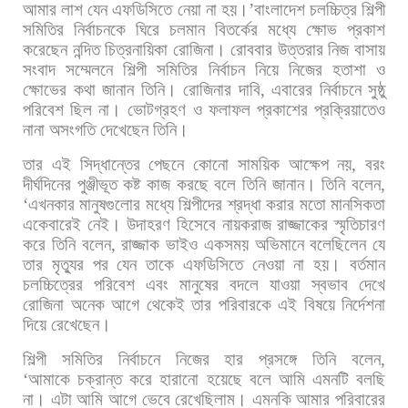
আমার
লাশ
যেন
এফডিসিতে
নেয়া
না
হয়।
’
বাংলাদেশ
চলচ্চিত্র
শিল্পী
সমিতির
নির্বাচনকে
ঘিরে
চলমান
বিতর্কের
মধ্যে
ক্ষোভ
প্রকাশ
করেছেন
নন্দিত
চিত্রনায়িকা
রোজিনা।
রোববার
উত্তরার
নিজ
বাসায়
সংবাদ
সম্মেলনে
শিল্পী
সমিতির
নির্বাচন
নিয়ে
নিজের
হতাশা
ও
ক্ষোভের
কথা
জানান
তিনি। রোজিনার
দাবি
,
এবারের
নির্বাচনে
সুষ্ঠু
পরিবেশ
ছিল
না।
ভোটগ্রহণ
ও
ফলাফল
প্রকাশের
প্রক্রিয়াতেও
নানা
অসংগতি
দেখেছেন
তিনি।
তার
এই
সিদ্ধান্তের
পেছনে
কোনো
সাময়িক
আক্ষেপ
নয়
,
বরং
দীর্ঘদিনের
পুঞ্জীভূত
কষ্ট
কাজ
করছে
বলে
তিনি
জানান।
তিনি
বলেন
,
‘
এখনকার
মানুষগুলোর
মধ্যে
শিল্পীদের
শ্রদ্ধা
করার
মতো
মানসিকতা
একেবারেই
নেই। উদাহরণ
হিসেবে
নায়করাজ
রাজ্জাকের
স্মৃতিচারণ
করে
তিনি
বলেন
,
রাজ্জাক
ভাইও
একসময়
অভিমানে
বলেছিলেন
যে
তার
মৃত্যুর
পর
যেন
তাকে
এফডিসিতে
নেওয়া
না
হয়।
বর্তমান
চলচ্চিত্রের
পরিবেশ
এবং
মানুষের
বদলে
যাওয়া
স্বভাব
দেখে
রোজিনা
অনেক
আগে
থেকেই
তার
পরিবারকে
এই
বিষয়ে
নির্দেশনা
দিয়ে
রেখেছেন।
শিল্পী
সমিতির
নির্বাচনে
নিজের
হার
প্রসঙ্গে
তিনি
বলেন
,
‘
আমাকে
চক্রান্ত
করে
হারানো
হয়েছে
বলে
আমি
এমনটি
বলছি
না।
এটা
আমি
আগে
ভেবে
রেখেছিলাম।
এমনকি
আমার
পরিবারের