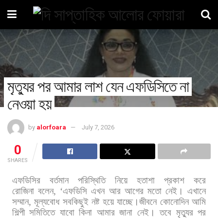
মৃত্যুর পর আমার লাশ যেন এফডিসিতে না
নেওয়া হয়
by
alorfoara
July 7, 2026
0
SHARES
এফডিসির
বর্তমান
পরিস্থিতি
নিয়ে
হতাশা
প্রকাশ
করে
রোজিনা
বলেন
, ‘
এফডিসি
এখন
আর
আগের
মতো
নেই।
এখানে
সম্মান
,
মূল্যবোধ
সবকিছুই
নষ্ট
হয়ে
যাচ্ছে।জীবনে
কোনোদিন
আমি
শিল্পী
সমিতিতে
যাবো
কিনা
আমার
জানা
নেই।
তবে
মৃত্যুর
পর