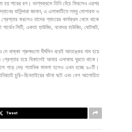
লা
হয়
পায়ের
রগ।
ভাগ্যক্রমে
তিনি
বেঁচে
ফিরলেও
এরপর
দ্যানের
বাসিন্দারা
জানান
,
এ
এলাকাটিতে
লম্বু
মোশারফ
ও
গ্রেপ্তার
করলেও
তাদের
গ্যাংয়ের
কার্যক্রম
থেমে
থাকে
া
গার্ডেন
সিটি
,
একতা
হাউজিং
,
নবোদয়
হাউজিং
,
বোটঘাট
,
ও
দে
ধাক্কা
গ্রুপগুলো
দীর্ঘদিন
ধরেই
আতঙ্কের
নাম
হয়ে
ে
গ্রেপ্তার
হয়ে
বিকালেই
আবার
এলাকায়
ঘুরতে
থাকে।
াসে
গড়ে
দেড়
শতাধিক
মামলা
হলেও
এখন
হচ্ছে
৯০টি।
তিনিয়তই
চুরি
–
ছিনতাইয়ের
ঘটনা
ঘটে
এবং
বেশ
আলোচিত
Tweet