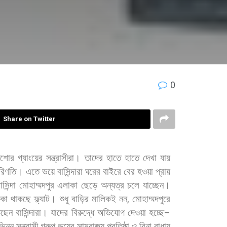
0
Share on Twitter
িশোর
গ্যাংয়ের
সন্ত্রাসীরা।
তাদের
হাতে
হাতে
দেখা
যায়
রিণতি।
এতে
ভয়ে
বাসিন্দারা
ঘরের
বাইরে
বের
হওয়া
প্রায়
াসিন্দা
মোহাম্মদপুর
এলাকা
ছেড়ে
অন্যত্র
চলে
যাচ্ছেন।
ঁকা
থাকছে
ফ্ল্যাট।
শুধু
বাড়ির
মালিকই
নন
,
মোহাম্মদপুরে
ছেন
বাসিন্দারা।
যাদের
বিরুদ্ধে
অভিযোগ
দেওয়া
হচ্ছে
–
ভিন্ন
সন্ত্রাসী
গ্রুপ
ভয়ের
সাম্রাজ্য
প্রতিষ্ঠা
ও
বিনা
বাধায়