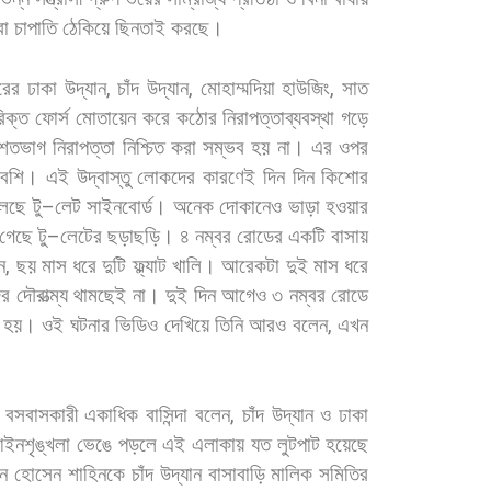
া
চাপাতি
ঠেকিয়ে
ছিনতাই
করছে।
রের
ঢাকা
উদ্যান
,
চাঁদ
উদ্যান
,
মোহাম্মদিয়া
হাউজিং
,
সাত
িক্ত
ফোর্স
মোতায়েন
করে
কঠোর
নিরাপত্তাব্যবস্থা
গড়ে
শতভাগ
নিরাপত্তা
নিশ্চিত
করা
সম্ভব
হয়
না।
এর
ওপর
বেশি।
এই
উদ্বাস্তু
লোকদের
কারণেই
দিন
দিন
কিশোর
ুলছে
টু
–
লেট
সাইনবোর্ড।
অনেক
দোকানেও
ভাড়া
হওয়ার
গেছে
টু
–
লেটের
ছড়াছড়ি।
৪
নম্বর
রোডের
একটি
বাসায়
ন
,
ছয়
মাস
ধরে
দুটি
ফ্ল্যাট
খালি।
আরেকটা
দুই
মাস
ধরে
ের
দৌরাত্ম্য
থামছেই
না।
দুই
দিন
আগেও
৩
নম্বর
রোডে
হয়।
ওই
ঘটনার
ভিডিও
দেখিয়ে
তিনি
আরও
বলেন
,
এখন
বসবাসকারী
একাধিক
বাসিন্দা
বলেন
,
চাঁদ
উদ্যান
ও
ঢাকা
ইনশৃঙ্খলা
ভেঙে
পড়লে
এই
এলাকায়
যত
লুটপাট
হয়েছে
ান
হোসেন
শাহিনকে
চাঁদ
উদ্যান
বাসাবাড়ি
মালিক
সমিতির