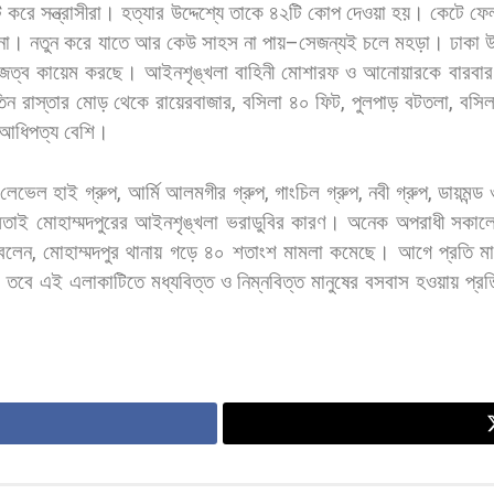
ট
করে
সন্ত্রাসীরা।
হত্যার
উদ্দেশ্যে
তাকে
৪২টি
কোপ
দেওয়া
হয়।
কেটে
ফে
না।
নতুন
করে
যাতে
আর
কেউ
সাহস
না
পায়
–
সেজন্যই
চলে
মহড়া।
ঢাকা
উ
জত্ব
কায়েম
করছে।
আইনশৃঙ্খলা
বাহিনী
মোশারফ
ও
আনোয়ারকে
বারবার
িন
রাস্তার
মোড়
থেকে
রায়েরবাজার
,
বসিলা
৪০
ফিট
,
পুলপাড়
বটতলা
,
বসিল
আধিপত্য
বেশি।
লেভেল
হাই
গ্রুপ
,
আর্মি
আলমগীর
গ্রুপ
,
গাংচিল
গ্রুপ
,
নবী
গ্রুপ
,
ডায়মন্ড
বলতাই
মোহাম্মদপুরের
আইনশৃঙ্খলা
ভরাডুবির
কারণ।
অনেক
অপরাধী
সকাল
বলেন
,
মোহাম্মদপুর
থানায়
গড়ে
৪০
শতাংশ
মামলা
কমেছে।
আগে
প্রতি
ম
।
তবে
এই
এলাকাটিতে
মধ্যবিত্ত
ও
নিম্নবিত্ত
মানুষের
বসবাস
হওয়ায়
প্র