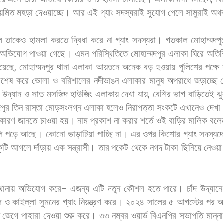
িয়মিত
মহড়া
দেওয়াচ্ছে।
আর
এই
গ্যাং
সদস্যরাই
সুযোগ
পেলে
সামুরাই
অথব
ে
তাকেও
হামলা
করতে
দ্বিধা
করে
না
গ্যাং
সদস্যরা।
গতকাল
মোহাম্মদপু
অভিযোগ
পাওয়া
গেছে।
এমন
পরিস্থিতিতে
মোহাম্মদপুর
এলাকা
ঘিরে
অতির
য়েছে
,
মোহাম্মদপুর
থানা
এলাকা
আয়তনে
অনেক
বড়
হওয়ায়
পুলিশের
পক্ষে
িশেষ
করে
ভোলা
ও
বরিশালের
নদীভাঙন
এলাকার
মানুষ
অপরাধে
জড়াচ্ছে
উদ্যান
ও
সাত
মসজিদ
হাউজিং
এলাকায়
দেখা
যায়
,
বেশির
ভাগ
বাড়িতেই
ঝ
পুর
তিন
রাস্তা
মোড়সংলগ্ন
এলাকা
হলেও
নিরাপত্তা
সংকটে
এখানেও
দেখা
কারণ
জানতে
চাওয়া
হয়।
নাম
প্রকাশ
না
করার
শর্তে
ওই
বাড়ির
মালিক
বলে
ি
পড়ে
আছে।
কোনো
ভাড়াটিয়া
পাচ্ছি
না।
এর
ওপর
কিশোর
গ্যাং
সদস্যদ
কুটি
আগলে
দাঁড়ায়
এক
সন্ত্রাসী।
তার
পকেট
থেকে
নগদ
টাকা
ছিনিয়ে
নেওয়া
থানায়
অভিযোগ
করে
–
এজন্য
এটি
নতুন
কৌশল
হতে
পারে। চাঁদ
উদ্যানে
ল
ও
কাইল্লা
সুমনের
গ্যাং
নিয়ন্ত্রণ
করে।
২০২৪
সালের
৫
আগস্টের
পর
আ
জেগে
পাহারা
দেওয়া
শুরু
করে।
৩৩
নম্বর
ওয়ার্ড
বিএনপির
সভাপতি
মান্ন