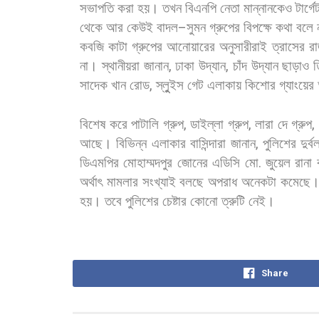
সভাপতি
করা
হয়।
তখন
বিএনপি
নেতা
মান্নানকেও
টার্গে
থেকে
আর
কেউই
বাদল
–
সুমন
গ্রুপের
বিপক্ষে
কথা
বলে
কবজি
কাটা
গ্রুপের
আনোয়ারের
অনুসারীরাই
ত্রাসের
রা
না। স্থানীয়রা
জানান
,
ঢাকা
উদ্যান
,
চাঁদ
উদ্যান
ছাড়াও
ত
সাদেক
খান
রোড
,
স্লুুইস
গেট
এলাকায়
কিশোর
গ্যাংয়ের
বিশেষ
করে
পাটালি
গ্রুপ
,
ডাইল্লা
গ্রুপ
,
লারা
দে
গ্রুপ
,
আছে।
বিভিন্ন
এলাকার
বাসিন্দারা
জানান
,
পুলিশের
দুর্
ডিএমপির
মোহাম্মদপুর
জোনের
এডিসি
মো
.
জুয়েল
রানা
অর্থাৎ
মামলার
সংখ্যাই
বলছে
অপরাধ
অনেকটা
কমেছে
হয়।
তবে
পুলিশের
চেষ্টার
কোনো
ত্রুটি
নেই।
Share