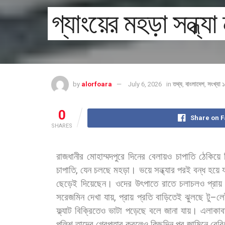
গ্যাংয়ের মহড়া সন্ধ্য
by
alorfoara
July 6, 2026
in
তথ্য
,
বাংলাদেশ
,
সংখ্যা
0
Share on 
SHARES
রাজধানীর
মোহাম্মদপুরে
দিনের
বেলায়ও
চাপাতি
ঠেকিয়ে
চাপাতি
,
যেন
চলছে
মহড়া।
ভয়ে
সন্ধ্যার
পরই
বন্ধ
হয়ে
য
ছেড়েই
দিয়েছেন।
ওদের
উৎপাতে
রাতে
চলাচলও
প্রায়
সরেজমিন
দেখা
যায়
,
প্রায়
প্রতি
বাড়িতেই
ঝুলছে
টু
–
লে
ফ্ল্যাট
বিক্রিতেও
ভাটা
পড়েছে
বলে
জানা
যায়। এলাকাব
পুলিশ
তাদের
গ্রেপ্তার
করলেও
কিছুদিন
পর
জামিনে
বেরি