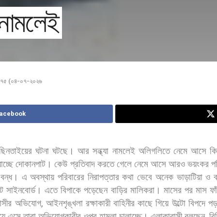
া নামলেই
 ১৭৫ (০৪-০৭-২০২৬
Facebook
ছিনতাইয়ের
ঘটনা
ঘটছে।
আর
সন্ধ্যা
নামলেই
অলিগলিতে
নেমে
আসে
ক
াচ্ছে
দোকানপাট।
কেউ
প্রতিবাদ
করতে
গেলে
নেমে
আসে
আরও
ভয়ংকর
প
বন্ধ।
এ
অবস্থায়
পরিবারের
নিরাপত্তার
কথা
ভেবে
অনেক
ভাড়াটিয়া
ও
ব
ট
সাইনবোর্ড।
এতে
বিপাকে
পড়েছেন
বাড়ির
মালিকরা।
মাসের
পর
মাস
ফা
াসীর
অভিযোগ
,
আইনশৃঙ্খলা
রক্ষাকারী
বাহিনীর
কাছে
গিয়ে
উল্টো
বিপদে
পড়
য়ে
এসে
তারা
অভিযোগকারীর
ওপর
হামলা
চালাচ্ছে।
এলাকাবাসী
বলছেন
,
বি