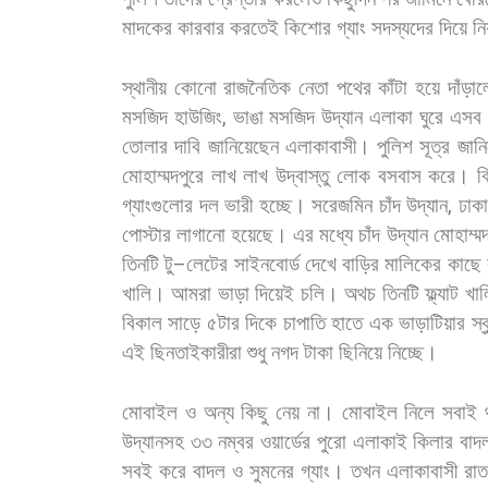
মাদকের
কারবার
করতেই
কিশোর
গ্যাং
সদস্যদের
দিয়ে
ন
স্থানীয়
কোনো
রাজনৈতিক
নেতা
পথের
কাঁটা
হয়ে
দাঁড়াল
মসজিদ
হাউজিং
,
ভাঙা
মসজিদ
উদ্যান
এলাকা
ঘুরে
এসব
তোলার
দাবি
জানিয়েছেন
এলাকাবাসী।
পুলিশ
সূত্র
জানি
মোহাম্মদপুরে
লাখ
লাখ
উদ্বাস্তু
লোক
বসবাস
করে।
ব
গ্যাংগুলোর
দল
ভারী
হচ্ছে।
সরেজমিন
চাঁদ
উদ্যান
,
ঢাকা
পোস্টার
লাগানো
হয়েছে।
এর
মধ্যে
চাঁদ
উদ্যান
মোহাম্মদ
তিনটি
টু
–
লেটের
সাইনবোর্ড
দেখে
বাড়ির
মালিকের
কাছে
খালি।
আমরা
ভাড়া
দিয়েই
চলি।
অথচ
তিনটি
ফ্ল্যাট
খাল
বিকাল
সাড়ে
৫টার
দিকে
চাপাতি
হাতে
এক
ভাড়াটিয়ার
স্
এই
ছিনতাইকারীরা
শুধু
নগদ
টাকা
ছিনিয়ে
নিচ্ছে।
মোবাইল
ও
অন্য
কিছু
নেয়
না।
মোবাইল
নিলে
সবাই
উদ্যানসহ
৩৩
নম্বর
ওয়ার্ডের
পুরো
এলাকাই
কিলার
বাদ
সবই
করে
বাদল
ও
সুমনের
গ্যাং।
তখন
এলাকাবাসী
রাত