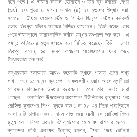
ধসে
পড়ে। এ
ঘটনায়
কামাল
হোসাইন
ও
তার
স্ত্রী
হুমায়রা
বেগম
(
৩৯
)
এবং
পুত্র
মোহাম্মদ
আনাস
(
৪
)
এর
মৃতদেহ
উদ্ধার
করা
হয়েছে। উখিয়া
ফায়ারসার্ভিস
ও
সিভিল
ডিফেন্স
স্টেশন
কর্মকর্তা
ডলার
ত্রিপুরা
ঘটনার
সত্যতা
নিশ্চিত
করেছেন।
তিনি
বলেন
,
খবর
পেয়ে
ঘটনাস্থলে
ফায়ারসার্ভিস
কর্মীরা
উদ্ধার
তৎপরতা
শুরু
করে।
এ
পর্যন্ত
আটজনের
মৃত্যু
হয়েছে
বলে
নিশ্চিত
করেছেন
তিনি।
ডলার
ত্রিপুরা
বলেন
,
১৫
নম্বর
ক্যাম্পে
পাহাড়ধসের
খবর
পেয়ে
উদ্ধারকাজ
শুরু
করি।
উদ্ধারকাজ
চলাকালে
আরও
কয়েকটি
স্থানে
পাহাড়
ধসের
তথ্য
পাই।
পরে
১১
নম্বর
ক্যাম্পে
দমকলকর্মী
যাওয়ার
আগে
স্থানীয়রা
লোকজন
চারজনকে
উদ্ধার
করেছেন।
তবে
তারা
সবাই
মারা
গেছেন।
অন্যদিকে
উপজেলার
রাজাপালং
ইউনিয়নের
কুতুপালং
৭নং
রোহিঙ্গা
ক্যাম্পের
ডি
/
৭
ব্লকে
রাত
১
টা
৪৫
এর
দিকে
পাহাড়িঢলে
আসা
মাটি
চাপায়
একরাম
নামে
সাত
বছর
বয়সী
এক
রোহিঙ্গা
শিশুর
মৃত্যু
হয়। নিহত
একরাম
ঐ
ক্যাম্পের
মোহাম্মদ
রশিদের
ছেলে।
ক্যাম্পের
মাঝি
এনায়েত
উল্লাহ
জানান
, “
খবর
পেয়ে
রোহিঙ্গা