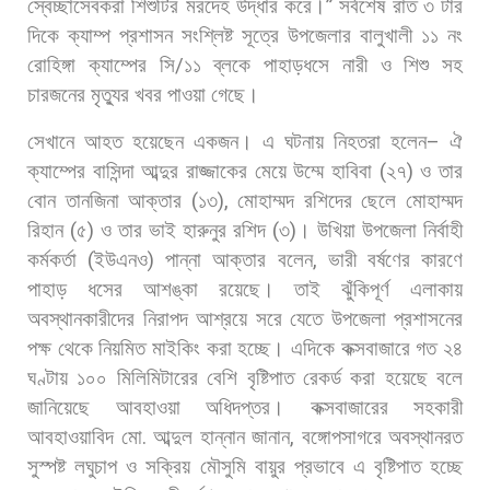
স্বেচ্ছাসেবকরা
শিশুটির
মরদেহ
উদ্ধার
করে।
”
সর্বশেষ
রাত
৩
টার
দিকে
ক্যাম্প
প্রশাসন
সংশ্লিষ্ট
সূত্রে
উপজেলার
বালুখালী
১১
নং
রোহিঙ্গা
ক্যাম্পের
সি
/
১১
ব্লকে
পাহাড়ধসে
নারী
ও
শিশু
সহ
চারজনের
মৃত্যুর
খবর
পাওয়া
গেছে।
সেখানে
আহত
হয়েছেন
একজন। এ
ঘটনায়
নিহতরা
হলেন
–
ঐ
ক্যাম্পের
বাসিন্দা
আব্দুর
রাজ্জাকের
মেয়ে
উম্মে
হাবিবা
(
২৭
)
ও
তার
বোন
তানজিনা
আক্তার
(
১৩
),
মোহাম্মদ
রশিদের
ছেলে
মোহাম্মদ
রিহান
(
৫
)
ও
তার
ভাই
হারুনুর
রশিদ
(
৩
)
। উখিয়া
উপজেলা
নির্বাহী
কর্মকর্তা
(
ইউএনও
)
পান্না
আক্তার
বলেন
,
ভারী
বর্ষণের
কারণে
পাহাড়
ধসের
আশঙ্কা
রয়েছে।
তাই
ঝুঁকিপূর্ণ
এলাকায়
অবস্থানকারীদের
নিরাপদ
আশ্রয়ে
সরে
যেতে
উপজেলা
প্রশাসনের
পক্ষ
থেকে
নিয়মিত
মাইকিং
করা
হচ্ছে। এদিকে
কক্সবাজারে
গত
২৪
ঘণ্টায়
১০০
মিলিমিটারের
বেশি
বৃষ্টিপাত
রেকর্ড
করা
হয়েছে
বলে
জানিয়েছে
আবহাওয়া
অধিদপ্তর।
কক্সবাজারের
সহকারী
আবহাওয়াবিদ
মো
.
আব্দুল
হান্নান
জানান
,
বঙ্গোপসাগরে
অবস্থানরত
সুস্পষ্ট
লঘুচাপ
ও
সক্রিয়
মৌসুমি
বায়ুর
প্রভাবে
এ
বৃষ্টিপাত
হচ্ছে