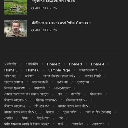
লক্ষ্যমাত্রা ছাড়িয়েছে পাটের আবাদ
AUGUST 4, 2026
বলিউডকে আর আগের মতো ‘পরিবার’ মনে হয় না
AUGUST 4, 2026
১ করিন্থীয়
২ করিন্থীয়
Home 2
Home 3
Home 4
Home 5
Home 6
Sample Page
অজানাকে জানা
অডিও বই
অভিযান
আমরা কীভাবে প্রার্থনা করি?
আলোর দিশারী
আলোর ফোয়ারা
আলোর যাত্রী
ই-সংখ্যা
ইউহোন্না
কিতাবুল মুক্কাদ্দাস
ক্যাটাগরি
খো-ই-মহব্বত্
খোদার নাজাত আপনার জন্যও প্রস্তুত
গান
গালাতীয়
জীবন দাতা
জীবনের আহবান- ৩
জীবনের আহবান-১
জীবনের আহবান-২
জীবনের আহবান-৪
দৃষ্টি খুলে দাও
নাজাত লাভের উপায় কী?- ১
নাজাত লাভের উপায় কী?- ২
নিবেদন
নূরের প্রদীপ
প্রশংসা গীত (কোরাস্)
প্রেরিত
বিজয়
বিমূর্ত প্রেম
মথি
মসীহ্ সম্বন্ধে আপনি কি চিন্তা করেন?
মার্ক
ম্যাগাজিন
যোগাযোগ