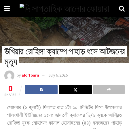
উখিয়ার রোহিঙ্গা ক্যাম্পে পাহাড় ধসে আটজনের
মৃত্যু
by
alorfoara
July 6, 2026
0
SHARES
সোমবার
(
৬
জুলাই
)
দিবাগত
রাত
১টা
১০
মিনিটের
দিকে
উপজেলার
পালংখালী
ইউনিয়নের
১৫নং
জামতলী
ক্যাম্পের
ডি
/
৬
ব্লকে
আশ্রিত
রোহিঙ্গা
যুবক
মোহাম্মদ
কামাল
হোসাইনের
(
৪৪
)
বসতঘরের
পাহাড়