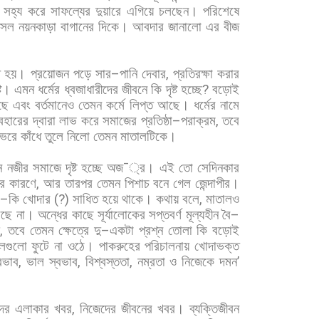
সহ্য
করে
সাফল্যের
দুয়ারে
এগিয়ে
চলছেন।
পরিশেষে
সল
নয়নকাড়া
বাগানের
দিকে।
আবদার
জানালো
এর
বীজ
ে
হয়।
প্রয়োজন
পড়ে
সার
–
পানি
দেবার
,
প্রতিরক্ষা
করার
টি।
এমন
ধর্মের
ধ্বজাধারীদের
জীবনে
কি
দৃষ্ট
হচ্ছে
?
বড়োই
ছে
এবং
বর্তমানেও
তেমন
কর্মে
লিপ্ত
আছে।
ধর্মের
নামে
যবহারের
দ্বারা
লাভ
করে
সমাজের
প্রতিষ্ঠা
–
পরাক্রম
,
তবে
াভরে
কাঁধে
তুলে
নিলো
তেমন
মাতালটিকে।
ন
নজীর
সমাজে
দৃষ্ট
হচ্ছে
অজ
¯
্র।
এই
তো
সেদিনকার
র
কারণে
,
আর
তারপর
তেমন
পিশাচ
বনে
গেল
জেন্দাপীর।
–
কি
খোদার
(?)
সাধিত
হয়ে
থাকে।
কথায়
বলে
,
মাতালও
ছে
না।
অন্ধের
কাছে
সূর্যালোকের
সপ্তবর্ণ
মূল্যহীন
বৈ
–
য়
,
তবে
তেমন
ক্ষেত্রে
দু
–
একটা
প্রশ্ন
তোলা
কি
বড়োই
লগুলো
ফুটে
না
ওঠে।
পাকরুহের
পরিচালনায়
খোদাভক্ত
বভাব
,
ভাল
স্বভাব
,
বিশ্বস্ততা
,
নম্রতা
ও
নিজেকে
দমন
’
ের
এলাকার
খবর
,
নিজেদের
জীবনের
খবর।
ব্যক্তিজীবন