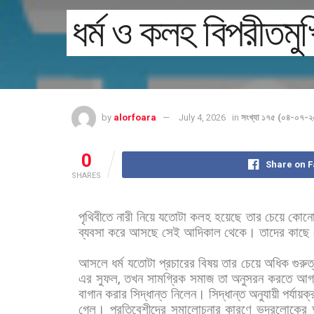
ধর্ম ও কলহ বিপরীতমু
by
alorfoara
July 4, 2026
in
সংখ্যা ১৭৫ (০৪-০৭-
0
Share on 
SHARES
পৃথিবীতে
নারী
নিয়ে
যতোটা
কলহ
হয়েছে
তার
চেয়ে
কোন
ব্যবসা
করে
আসছে
সেই
আদিকাল
থেকে।
তাদের
কাছে
আসলে
ধর্ম
যতোটা
প্রচারের
বিষয়
তার
চেয়ে
অধিক
গুরুত্
এর
সুফল
,
তখন
সামগ্রিক
সমাজ
তা
অনুসরন
করতে
আগ্
বাগান
করার
সিদ্ধান্ত
নিলেন।
সিদ্ধান্ত
অনুযায়ী
পর্যায়ক
গেল।
প্রতিবেশীদের
সমালোচনার
কারণে
ভদ্রলোকের