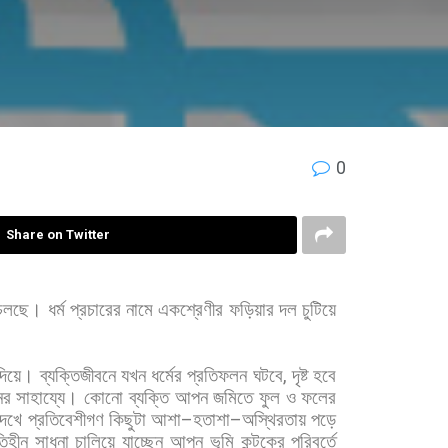
0
Share on Twitter
চলছে।
ধর্ম
প্রচারের
নামে
একশ্রেণীর
ফড়িয়ার
দল
চুটিয়ে
দিয়ে।
ব্যক্তিজীবনে
যখন
ধর্মের
প্রতিফলন
ঘটবে
,
দৃষ্ট
হবে
ের
সাহায্যে।
কোনো
ব্যক্তি
আপন
জমিতে
ফুল
ও
ফলের
দেখে
প্রতিবেশীগণ
কিছুটা
আশা
–
হতাশা
–
অস্থিরতায়
পড়ে
তিহীন
সাধনা
চালিয়ে
যাচ্ছেন
আপন
ভূমি
কন্টকের
পরিবর্তে