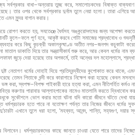
ষ্যে
সর্বপ্রকার
বাধা
–
অন্তরায়
তুচ্ছ
করে
,
সমালোচকদের
বিষাক্ত
বাক্যবাণ
য়েছে।
তার
ওপর
থেকে
সর্বপ্রকার
দুর্নাম
তুলে
নেয়া
হলো।
তারা
এগিয়ে
আ
তে
এমন
সুন্দর
বাগান
করার।
দয়ে
রোপণ
করতে
হয়
,
সযতে
œ
ধৈর্যসহ
অঙ্কুরোদ্গমের
জন্য
অপেক্ষা
করত
ানটি
ফুলে
–
ফলে
পূর্ণ
হবে
,
আকৃষ্ট
করবে
গোটা
সমাজের
শ্রদ্ধাবোধ
ও
শুভদৃষ্
ব্যবহার
করে
কিছু
কুচক্রী
অকালকুষ্মাণ্ড
অতীত
নগর
–
জনপদ
কচুকাটা
করে
নো
মাতাল
ডাকাতি
দিয়ে
তার
সন্ত্রাসীকার্য
শুরু
করে
,
আর
কেবল
ধর্মের
নাম
ব্
লেফাফা
জুড়ে
দেয়া
হয়েছে
তার
অপকর্মে
,
তাই
অন্ধের
দল
মহোল্লাসে
,
শ্রদ্ধ
দুষ্ট
নেতাগণ
ধর্মের
দোহাই
দিয়ে
প্রতিদ্বন্দ্বীদের
কুপোকাত
করে
থাকে
,
এম
করেছে
তেমন
পিতাকে
বন্দী
করে
কারাগারে
নিক্ষেপ
করা
হয়েছে
কেবল
মসনদে
ভঙ্গ
করা
,
স্বপক্ষ
–
বিপক্ষ
পাইকারী
হারে
হত্যা
করা
,
এমন
নীতিগর্হিত
কর্মও
না
পবিত্র
করুণার
পারাবার
আল্লাহপাকের
নামেও
মাতলামি
করতে
দ্বিধাবোধ
কর
রবধূকে
সুকৌশলে
ভোগ
করার
মতো
ঘটনা
যদি
কারো
জীবনে
ঘটতে
দেখা
যা
ন্ত
ধর্মপ্রচারক
হতে
পারে
না
যতোক্ষণ
পর্যন্ত
তার
নিজের
জীবনে
ধর্মের
সুফ
দু
’
চারটা
এখানে
তুলে
ধরা
হলো
, ‘
মহব্বত
,
আনন্দ
,
শান্তি
,
সহ্যগুণ
,
দয়ার
স্
ে
বিলাবেন।
ধর্মপ্রচারকদের
কাছে
জানতে
চাওয়া
যেতে
পারে
তাদের
নিজেদ