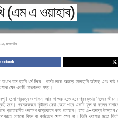
খি (এম এ ওয়াহাব)
২০২৬
,
সম্পাদকীয়
Facebook
ো
অংশে
কম
হয়নি
ধর্ম
নিয়ে।
ধর্মের
নামে
অজস্র
হানাহানি
ঘটেছে
এবং
ঘটে
খোদা
যেন
একটি
লাভজনক
পণ্য।
বপূর্ণ
হলো
প্রযত্ন
ও
পালন
,
আর
তা
শুরু
হতে
হবে
প্রবক্তার
নিজের
জীবন
রহী
হবে।
প্রসঙ্গক্রমে
দৃষ্টান্ত
দেয়া
যেতে
পারে
একটি
ফুল
বা
ফলের
বাগান
্রমে
প্রয়োজনীয়
পদক্ষেপ
বাস্তবায়ন
করে
চলছেন।
তার
এ
–
অদম্য
উদ্যোগ
আগ্রহে
কোনো
বিঘ্ন
বা
কর্মচ্ছেদ
দেখা
গেল
না।
তিনি
খ্যাপার
মতো
বির