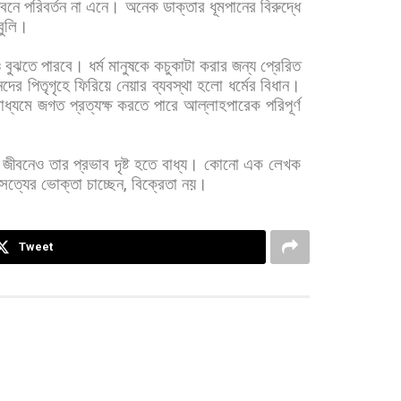
ীবনে
পরিবর্তন
না
এনে।
অনেক
ডাক্তার
ধূমপানের
বিরুদ্ধে
বুলি।
ও
বুঝতে
পারবে।
ধর্ম
মানুষকে
কচুকাটা
করার
জন্য
প্রেরিত
নদের
পিতৃগৃহে
ফিরিয়ে
নেয়ার
ব্যবস্থা
হলো
ধর্মের
বিধান।
াধ্যমে
জগত
প্রত্যক্ষ
করতে
পারে
আল্লাহপারেক
পরিপূর্ণ
জীবনেও
তার
প্রভাব
দৃষ্ট
হতে
বাধ্য।
কোনো
এক
লেখক
সত্যের
ভোক্তা
চাচ্ছেন
,
বিক্রেতা
নয়।
Tweet