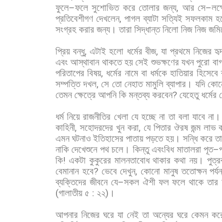
ফুলে
–
ফলে
সুশোভিত
করে
তোলার
জন্য
,
আর
সে
–
লক্
প্রতিবেশীগণ
দেখলেন
,
পাগল
ব্যাটা
সত্যিই
সফলকাম
হ
সংগ্রহ
করার
জন্য।
তারা
সিদ্ধান্ত
নিলো
নিজ
নিজ
জমি
প্রিয়
বন্ধু
,
এটাই
হলো
ধর্মের
বীজ
,
যা
প্রথমে
নিজের
হৃ
এবং
আস্থাবান
থাকতে
হয়
সেই
শুভক্ষণের
যখন
পুরো
বাগ
পরিতাপের
বিষয়
,
ধর্মের
নামে
বা
ধর্মকে
হাতিয়ার
হিসেবে
সম্পত্তি
দখল
,
সে
তো
নেহাত
মামুলি
ব্যাপার।
যদি
কো
তেমন
ক্ষেত্রে
আপনি
কি
মন্তব্য
করবেন
?
যেহেতু
ধর্মের
ধর্ম
নিয়ে
রাজনীতির
খেলা
যে
হচ্ছে
না
তা
বলা
যাবে
না।
কাহিনী
,
সহোদরদের
খুন
করা
,
যে
পিতার
ঔরষ
জন্ম
লাভ
এমন
ঘটনাও
ইতিহাসের
পাতায়
পড়তে
হয়।
সন্ধি
করে
তা
নাকি
দেখেশুনে
পথ
চলে।
কিন্তু
এবংবিধ
মাতালরা
পূত
–
কি
!
একটা
কুকুরের
মালনতাবোধ
থাকার
কথা
নয়।
পুত্
বেমানান
হবে
?
ভেবে
দেখুন
,
কোনো
মানুষ
ততোক্ষন
পর্য
ব্যক্তিদের
জীবনে
যে
–
সকল
ঐশী
ফল
ফলে
থাকে
তার
(
গালাতীয়
৫
:
২২
)
।
আপনার
নিজের
ঘরে
যা
নেই
তা
অন্যের
ঘরে
কেমন
কর