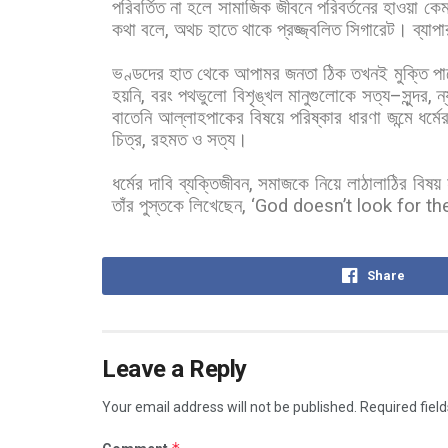
পরিবর্তিত
না
হলে
সামাজিক
জীবনে
পরিবর্তনের
হাওয়া
কে
কথা
বলে
,
অথচ
হাতে
থাকে
প্রজ্জ্বলিত
সিগারেট।
ব্যাপা
ভণ্ডদের
হাত
থেকে
আপামর
জনতা
ঠিক
তখনই
মুক্তি
পা
হয়নি
,
বরং
পথভুলো
বিশৃঙ্খল
মানুগুলোকে
সত্য
–
সুন্দর
,
ন
বাতেনি
আল্লাহপাকের
বিষয়ে
পরিষ্কার
ধারণা
জন্মে
ধর্মে
চিত্র
,
রহমত
ও
সত্য।
ধর্মের
দাবি
ব্যক্তিজীবন
,
সমাজকে
নিয়ে
লাঠালাঠির
বিষয়
তাঁর
পুস্তকে
লিখেছেন
, ‘God doesn’t look for t
Share
Leave a Reply
Your email address will not be published.
Required fiel