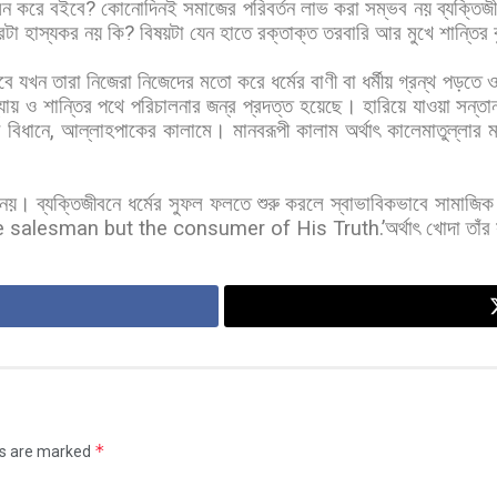
মন
করে
বইবে
?
কোনোদিনই
সমাজের
পরিবর্তন
লাভ
করা
সম্ভব
নয়
ব্যক্তিজ
রটা
হাস্যকর
নয়
কি
?
বিষয়টা
যেন
হাতে
রক্তাক্ত
তরবারি
আর
মুখে
শান্তির
বে
যখন
তারা
নিজেরা
নিজেদের
মতো
করে
ধর্মের
বাণী
বা
ধর্মীয়
গ্রন্থ
পড়তে
্যায়
ও
শান্তির
পথে
পরিচালনার
জন্র
প্রদত্ত
হয়েছে।
হারিয়ে
যাওয়া
সন্তা
র
বিধানে
,
আল্লাহপাকের
কালামে।
মানবরূপী
কালাম
অর্থাৎ
কালেমাতুল্লার
ম
নয়।
ব্যক্তিজীবনে
ধর্মের
সুফল
ফলতে
শুরু
করলে
স্বাভাবিকভাবে
সামাজিক
he salesman but the consumer of His Truth.’
অর্থাৎ
খোদা
তাঁর
*
ds are marked