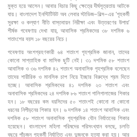
মুক্ত
হয়ে
আসেন।
আবার
বিচার
কিছু
ক্ষেত্রে
দীর্ঘসূত্রতায়
আটকে
যায়।
বাংলাদেশ
ইনস্টিটিউট
অব
লেবার
স্টাডিজ
–
বিল্স
–
এর
‘
গৃহকর্মী
সুরক্ষা
ও
কল্যাণ
নীতি
বাস্তবায়ন
নিরীক্ষা
এবং
উত্তরণের
উপায়
’
শীর্ষক
গবেষণায়
দেখা
যায়
,
আবাসিক
শ্রমিকদের
৩৮
দশমিক
৬
শতাংশের
বয়স
১৮
বছরের
নিচে।
গবেষণায়
অংশগ্রহণকারী
৬৪
শতাংশ
গৃহশ্রমিক
জানান
,
তাদের
কোনো
সাপ্তাহিক
বা
মাসিক
ছুটি
নেই।
৩১
দশমিক
৫৮
শতাংশ
আবাসিক
ও
৩৬
দশমিক
৪২
শতাংশ
অনাবাসিক
গৃহশ্রমিক
বলেছেন
তাদের
শারীরিক
ও
মানসিক
চাপ
নিয়ে
ইচ্ছার
বিরুদ্ধে
শ্রম
দিতে
হচ্ছে।
আবাসিক
শ্রমিকদের
৪১
দশমিক
২৩
শতাংশ
এবং
অনাবাসিক
শ্রমিকদের
২৪
দশমিক
৮৬
শতাংশ
গালিগালাজের
শিকার
হন।
১৮
বছরের
কম
বয়সিদের
৫০
শতাংশই
কোনো
না
কোনো
ধরনের
নিপীড়নের
শিকার
হন।
৬
দশমিক
১৪
শতাংশ
আবাসিক
এবং
দশমিক
৫৮
শতাংশ
অনাবাসিক
গৃহশ্রমিক
যৌন
নির্যাতনের
শিকার
হয়েছেন। বাংলাদেশ
মহিলা
পরিষদের
পরিসংখ্যান
বলছে
,
চলতি
বছরে
পাঁচজন
গৃহকর্মী
নির্যাতিত
এবং
দুজনকে
হত্যা
করা
হয়।
আর