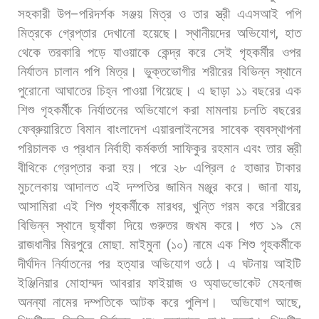
সহকারী
উপ
–
পরিদর্শক
সঞ্জয়
মিত্র
ও
তার
স্ত্রী
এএসআই
পপি
মিত্রকে
গ্রেপ্তার
দেখানো
হয়েছে।
স্থানীয়দের
অভিযোগ
,
হাত
থেকে
তরকারি
পড়ে
যাওয়াকে
কেন্দ্র
করে
সেই
গৃহকর্মীর
ওপর
নির্যাতন
চালান
পপি
মিত্র।
ভুক্তভোগীর
শরীরের
বিভিন্ন
স্থানে
পুরোনো
আঘাতের
চিহ্ন
পাওয়া
গিয়েছে।
এ
ছাড়া
১১
বছরের
এক
শিশু
গৃহকর্মীকে
নির্যাতনের
অভিযোগে
করা
মামলায়
চলতি
বছরের
ফেব্রুয়ারিতে
বিমান
বাংলাদেশ
এয়ারলাইনসের
সাবেক
ব্যবস্থাপনা
পরিচালক
ও
প্রধান
নির্বাহী
কর্মকর্তা
সাফিকুর
রহমান
এবং
তার
স্ত্রী
বীথিকে
গ্রেপ্তার
করা
হয়।
পরে
২৮
এপ্রিল
৫
হাজার
টাকার
মুচলেকায়
আদালত
এই
দম্পতির
জামিন
মঞ্জুর
করে।
জানা
যায়
,
আসামিরা
এই
শিশু
গৃহকর্মীকে
মারধর
,
খুন্তি
গরম
করে
শরীরের
বিভিন্ন
স্থানে
ছ্যাঁকা
দিয়ে
গুরুতর
জখম
করে।
গত
১৯
মে
রাজধানীর
মিরপুরে
মোছা
.
মাইমুনা
(
১০
)
নামে
এক
শিশু
গৃহকর্মীকে
দীর্ঘদিন
নির্যাতনের
পর
হত্যার
অভিযোগ
ওঠে।
এ
ঘটনায়
আইটি
ইঞ্জিনিয়ার
মোহাম্মদ
আবরার
ফাইয়াজ
ও
অ্যাডভোকেট
মেহনাজ
অনন্যা
নামের
দম্পতিকে
আটক
করে
পুলিশ।
অভিযোগ
আছে
,