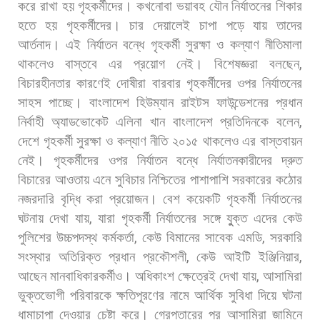
করে
রাখা
হয়
গৃহকর্মীদের।
কখনোবা
ভয়াবহ
যৌন
নির্যাতনের
শিকার
হতে
হয়
গৃহকর্মীদের।
চার
দেয়ালেই
চাপা
পড়ে
যায়
তাদের
আর্তনাদ।
এই
নির্যাতন
বন্ধে
গৃহকর্মী
সুরক্ষা
ও
কল্যাণ
নীতিমালা
থাকলেও
বাস্তবে
এর
প্রয়োগ
নেই।
বিশেষজ্ঞরা
বলছেন
,
বিচারহীনতার
কারণেই
দোষীরা
বারবার
গৃহকর্মীদের
ওপর
নির্যাতনের
সাহস
পাচ্ছে।
বাংলাদেশ
হিউম্যান
রাইটস
ফাউন্ডেশনের
প্রধান
নির্বাহী
অ্যাডভোকেট
এলিনা
খান
বাংলাদেশ
প্রতিদিনকে
বলেন
,
দেশে
গৃহকর্মী
সুরক্ষা
ও
কল্যাণ
নীতি
২০১৫
থাকলেও
এর
বাস্তবায়ন
নেই।
গৃহকর্মীদের
ওপর
নির্যাতন
বন্ধে
নির্যাতনকারীদের
দ্রুত
বিচারের
আওতায়
এনে
সুবিচার
নিশ্চিতের
পাশাপাশি
সরকারের
কঠোর
নজরদারি
বৃদ্ধি
করা
প্রয়োজন।
বেশ
কয়েকটি
গৃহকর্মী
নির্যাতনের
ঘটনায়
দেখা
যায়
,
যারা
গৃহকর্মী
নির্যাতনের
সঙ্গে
যুুক্ত
এদের
কেউ
পুলিশের
উচ্চপদস্থ
কর্মকর্তা
,
কেউ
বিমানের
সাবেক
এমডি
,
সরকারি
সংস্থার
অতিরিক্ত
প্রধান
প্রকৌশলী
,
কেউ
আইটি
ইঞ্জিনিয়ার
,
আছেন
মানবাধিকারকর্মীও।
অধিকাংশ
ক্ষেত্রেই
দেখা
যায়
,
আসামিরা
ভুক্তভোগী
পরিবারকে
ক্ষতিপূরণের
নামে
আর্থিক
সুবিধা
দিয়ে
ঘটনা
ধামাচাপা
দেওয়ার
চেষ্টা
করে।
গ্রেপ্তারের
পর
আসামিরা
জামিনে