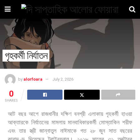
গৃহকর্মী নির্যাতন
by
alorfoara
July 2, 2026
0
SHARES
আট
বছর
আগে
রাজধানীর
দক্ষিণ
বনশ্রী
এলাকায়
গৃহকর্মী
হাওয়া
আক্তারকে
নির্যাতনের
মামলায়
মানবাধিকারকর্মী
মোস্তাকিন
শরীফ
এবং
তার
স্ত্রী
জান্নাতুল
নাঈমাকে
গত
২৮
জুন
সাত
বছরের
কারাদণ্ড
দিয়েছেন
ট্রাইব্যুনাল।
২০১৮
সালের
৩১
অক্টোবর