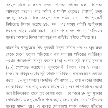
২০২৫
সালে
৯
জনকে
হত্যা
,
পাঁচজন
নির্যাতন
এবং
তিনজন
আত্মহত্যা
করেন।
আর
আইন
ও
সালিশ
কেন্দ্রের
(
আসক
)
তথ্য
বলছে
,
২০২০
থেকে
২০২৫
সাল
পর্যন্ত
দেশে
শিশু
গৃহকর্মী
নির্যাতনের
শিকার
হয়েছে
১৪০
জন।
এর
মধ্যে
আইনি
প্রক্রিয়ায়
গিয়েছে
মাত্র
৫০টি
ঘটনা।
অর্থাৎ
প্রায়
৬৫
শতাংশ
নির্যাতনের
ঘটনাই
আদালত
কিংবা
আইনশৃঙ্খলা
বাহিনীর
নথিতে
পৌঁছায়
না।
রাজধানীর
ধানমন্ডিতে
শিশু
গৃহকর্মী
রিক্তা
মনিকে
গত
১৯
জুন
ভবন
থেকে
ফেলে
হত্যার
অভিযোগে
করা
মামলায়
পাউবোর
অতিরিক্ত
প্রধান
প্রকৌশলী
সবিবুর
রহমান
(
৪৬
)
ও
তার
স্ত্রী
ফারাহ
নুসরাত
(
৪০
)
গ্রেপ্তার
হয়েছেন।
ভুক্তভোগী
রিক্তার
বয়স
৯
বছর।
শিশুটিকে
সবিবুর
ও
তার
স্ত্রী
ফারাহ
শারীরিক
ও
মানসিকভাবে
নির্যাতন
করত।
১৯
জুন
সকালে
ধানমন্ডির
ওই
বাসার
১১
তলা
ভবনের
বারান্দা
থেকে
রিক্ত
নিচে
পড়ে
গুরুতর
আহত
হয়।
পরে
হাসপাতালে
নেওয়া
হলে
চিকিৎসকরা
তাকে
মৃত
ঘোষণা
করে।
এর
আগে
১৮
জুন
খুলনার
সোনাডাঙ্গায়
এক
গৃহকর্মীকে
গরম
কড়াই
দিয়ে
ছ্যাঁকা
দিয়ে
নির্যাতনের
ঘটনায়
মামলা
হয়।
এ
ঘটনায়
সোনাডাঙ্গা
থানায়
কর্মরত
পুলিশের