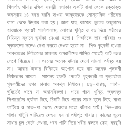
খিলগাঁও
থানার
দক্ষিণ
বনশ্রী
এলাকার
একটি
বাসা
থেকে
রক্তাক্ত
অবস্থায়
১৪
বছর
বয়সি
হাওয়া
আক্তারকে
মোস্তাকিন
শরীফের
বাসা
থেকে
উদ্ধার
করা
হয়।
জানা
যায়
,
কাজের
ভুলের
অজুহাতে
হাওয়াকে
প্রায়ই
গালিগালাজ
,
লোহার
খুন্তি
ও
রড
দিয়ে
শরীরের
বিভিন্ন
স্থানে
ছ্যাঁকা
দেওয়া
হতো।
শিশুটিকে
তার
পরিবার
ও
স্বজনদের
সঙ্গেও
দেখা
করতে
দেওয়া
হতো
না।
শিশু
গৃহকর্মী
হাওয়া
আক্তারের
নির্যাতনের
মামলায়
অপরাধীদের
শাস্তি
পেতেই
আট
বছর
লেগে
গিয়েছে।
এ
ধরনের
অনেক
ঘটনায়
দেশে
মামলা
পর্যন্ত
হয়
না।
আবার
টাকার
বিনিময়ে
আপোস
হয়ে
যায়
অনেক
গৃহকর্মী
নির্যাতনের
মামলা।
সামান্য
ত্রুটি
পেলেই
গৃহকর্ত্রী
বা
গৃহকর্তারা
গৃহকর্মীদের
ওপর
চালায়
অকথ্য
নির্যাতন।
চড়
–
থাপ্পড়
,
লাথি
–
ঘুষিতেই
থামে
না
অমানবিকতা।
গায়ে
গরম
খুন্তি
,
জ্বলন্ত
সিগারেটের
ছ্যাঁকা
দিয়ে
,
চিমটি
দিয়ে
গায়ের
মাংস
তুলে
নিয়ে
,
মাথা
ফাটিয়ে
ও
হাত
–
পা
ভেঙে
দেওয়ার
মতো
ঘটনাও
ঘটে।
দিন
–
রাত
গাধার
খাটুনি
খাটিয়েও
দেওয়া
হয়
না
পর্যাপ্ত
খাবার।
কাজের
ভুলে
মাথার
চুল
কেটে
দেওয়া
,
গরম
পানি
দিয়ে
শরীর
ঝলসে
দেয়া
,
ঘরবন্দি