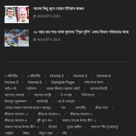
অনেক কিছু ভুলে গেছেন ইলিয়াস কাঞ্চন
AUGUST 9, 2026
৩০ বছর ধরে পড়ে থাকা মৃতদেহ ‘গ্রিন বুটস’ এবার ফিরবে পরিবারের কাছে
AUGUST 9, 2026
১ করিন্থীয়
২ করিন্থীয়
Home 2
Home 3
Home 4
Home 5
Home 6
Sample Page
অজানাকে জানা
অডিও বই
অভিযান
আমরা কীভাবে প্রার্থনা করি?
আলোর দিশারী
আলোর ফোয়ারা
আলোর যাত্রী
ই-সংখ্যা
ইউহোন্না
কিতাবুল মুক্কাদ্দাস
ক্যাটাগরি
খো-ই-মহব্বত্
খোদার নাজাত আপনার জন্যও প্রস্তুত
গান
গালাতীয়
জীবন দাতা
জীবনের আহবান- ৩
জীবনের আহবান-১
জীবনের আহবান-২
জীবনের আহবান-৪
দৃষ্টি খুলে দাও
নাজাত লাভের উপায় কী?- ১
নাজাত লাভের উপায় কী?- ২
নিবেদন
নূরের প্রদীপ
প্রশংসা গীত (কোরাস্)
প্রেরিত
বিজয়
বিমূর্ত প্রেম
মথি