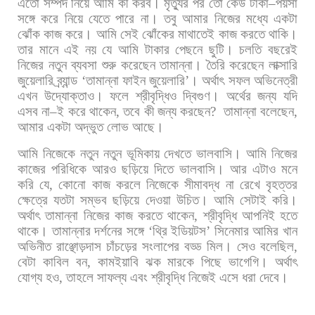
এতো
সম্পদ
নিয়ে
আমি
কী
করব।
মৃত্যুর
পর
তো
কেউ
টাকা
–
পয়সা
সঙ্গে
করে
নিয়ে
যেতে
পারে
না।
তবু
আমার
নিজের
মধ্যে
একটা
ঝোঁক
কাজ
করে।
আমি
সেই
ঝোঁকের
মাথাতেই
কাজ
করতে
থাকি।
তার
মানে
এই
নয়
যে
আমি
টাকার
পেছনে
ছুটি। চলতি
বছরেই
নিজের
নতুন
ব্যবসা
শুরু
করেছেন
তামান্না।
তৈরি
করেছেন
লাক্সারি
জুয়েলারি
ব্র্যান্ড
‘
তামান্না
ফাইন
জুয়েলারি
’
।
অর্থাৎ
সফল
অভিনেত্রী
এখন
উদ্যোক্তাও।
ফলে
শ্রীবৃদ্ধিও
দ্বিগুণ।
অর্থের
জন্য
যদি
এসব
না
–
ই
করে
থাকেন
,
তবে
কী
জন্য
করছেন
?
তামান্না
বলেছেন
,
আমার
একটা
অদ্ভুত
লোভ
আছে।
আমি
নিজেকে
নতুন
নতুন
ভূমিকায়
দেখতে
ভালবাসি।
আমি
নিজের
কাজের
পরিধিকে
আরও
ছড়িয়ে
দিতে
ভালবাসি।
আর
এটাও
মনে
করি
যে
,
কোনো
কাজ
করলে
নিজেকে
সীমাবদ্ধ
না
রেখে
বৃহত্তর
ক্ষেত্রে
যতটা
সম্ভব
ছড়িয়ে
দেওয়া
উচিত।
আমি
সেটাই
করি।
অর্থাৎ
তামান্না
নিজের
কাজ
করতে
থাকেন
,
শ্রীবৃদ্ধি
আপনিই
হতে
থাকে। তামান্নার
দর্শনের
সঙ্গে
‘
থ্রি
ইডিয়টস
’
সিনেমার
আমির
খান
অভিনীত
রাঞ্ছোড়দাস
চাঁচড়ের
সংলাপের
বড্ড
মিল।
সেও
বলেছিল
,
বেটা
কাবিল
বন
,
কামইয়াবি
ঝক
মারকে
পিছে
ভাগেগি।
অর্থাৎ
যোগ্য
হও
,
তাহলে
সাফল্য
এবং
শ্রীবৃদ্ধি
নিজেই
এসে
ধরা
দেবে।