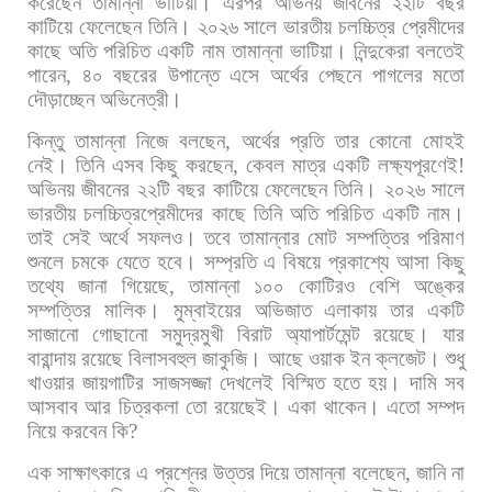
করেছেন
তামান্না
ভাটিয়া।
এরপর
অভিনয়
জীবনের
২২টি
বছর
কাটিয়ে
ফেলেছেন
তিনি।
২০২৬
সালে
ভারতীয়
চলচ্চিত্র
প্রেমীদের
কাছে
অতি
পরিচিত
একটি
নাম
তামান্না
ভাটিয়া।
নিন্দুকেরা
বলতেই
পারেন
,
৪০
বছরের
উপান্তে
এসে
অর্থের
পেছনে
পাগলের
মতো
দৌড়াচ্ছেন
অভিনেত্রী।
কিন্তু
তামান্না
নিজে
বলছেন
,
অর্থের
প্রতি
তার
কোনো
মোহই
নেই।
তিনি
এসব
কিছু
করছেন
,
কেবল
মাত্র
একটি
লক্ষ্যপূরণেই
!
অভিনয়
জীবনের
২২টি
বছর
কাটিয়ে
ফেলেছেন
তিনি।
২০২৬
সালে
ভারতীয়
চলচ্চিত্রপ্রেমীদের
কাছে
তিনি
অতি
পরিচিত
একটি
নাম।
তাই
সেই
অর্থে
সফলও।
তবে
তামান্নার
মোট
সম্পত্তির
পরিমাণ
শুনলে
চমকে
যেতে
হবে।
সম্প্রতি
এ
বিষয়ে
প্রকাশ্যে
আসা
কিছু
তথ্যে
জানা
গিয়েছে
,
তামান্না
১০০
কোটিরও
বেশি
অঙ্কের
সম্পত্তির
মালিক। মুম্বাইয়ের
অভিজাত
এলাকায়
তার
একটি
সাজানো
গোছানো
সমুদ্রমুখী
বিরাট
অ্যাপার্টমেন্ট
রয়েছে।
যার
বারান্দায়
রয়েছে
বিলাসবহুল
জাকুজি।
আছে
ওয়াক
ইন
ক্লজেট।
শুধু
খাওয়ার
জায়গাটির
সাজসজ্জা
দেখলেই
বিস্মিত
হতে
হয়।
দামি
সব
আসবাব
আর
চিত্রকলা
তো
রয়েছেই। একা
থাকেন।
এতো
সম্পদ
নিয়ে
করবেন
কি
?
এক
সাক্ষাৎকারে
এ
প্রশ্নের
উত্তর
দিয়ে
তামান্না
বলেছেন
,
জানি
না