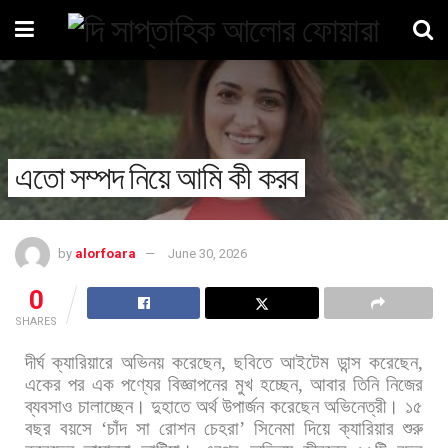
এতো সম্পদ নিয়ে আমি কী করব
by
alorfoara
June 30, 2026
0
SHARES
দীর্ঘ
ক্যারিয়ারে
অভিনয়
করেছেন
,
ছবিতে
আইটেম
ডান্স
করেছেন
,
একের
পর
এক
পণ্যের
বিজ্ঞাপনের
মুখ
হচ্ছেন
,
আবার
তিনি
নিজের
ব্যবসাও
চালাচ্ছেন।
দুহাতে
অর্থ
উপার্জন
করেছেন
অভিনেত্রী।
১৫
বছর
বয়সে
‘
চাঁদ
সা
রোশন
চেহরা
’
সিনেমা
দিয়ে
ক্যারিয়ার
শুরু