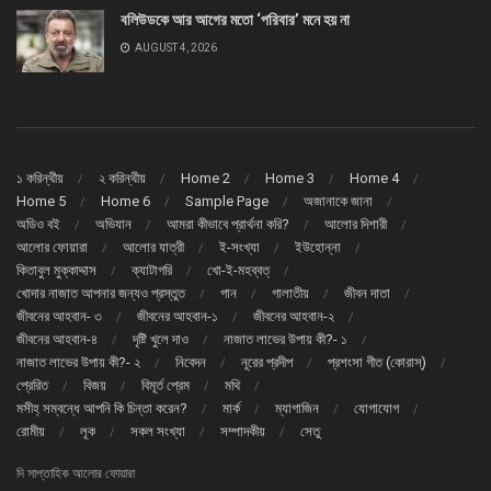
বলিউডকে আর আগের মতো ‘পরিবার’ মনে হয় না
AUGUST 4, 2026
১ করিন্থীয়
২ করিন্থীয়
Home 2
Home 3
Home 4
Home 5
Home 6
Sample Page
অজানাকে জানা
অডিও বই
অভিযান
আমরা কীভাবে প্রার্থনা করি?
আলোর দিশারী
আলোর ফোয়ারা
আলোর যাত্রী
ই-সংখ্যা
ইউহোন্না
কিতাবুল মুক্কাদ্দাস
ক্যাটাগরি
খো-ই-মহব্বত্
খোদার নাজাত আপনার জন্যও প্রস্তুত
গান
গালাতীয়
জীবন দাতা
জীবনের আহবান- ৩
জীবনের আহবান-১
জীবনের আহবান-২
জীবনের আহবান-৪
দৃষ্টি খুলে দাও
নাজাত লাভের উপায় কী?- ১
নাজাত লাভের উপায় কী?- ২
নিবেদন
নূরের প্রদীপ
প্রশংসা গীত (কোরাস্)
প্রেরিত
বিজয়
বিমূর্ত প্রেম
মথি
মসীহ্ সম্বন্ধে আপনি কি চিন্তা করেন?
মার্ক
ম্যাগাজিন
যোগাযোগ
রোমীয়
লূক
সকল সংখ্যা
সম্পাদকীয়
সেতু
দি সাপ্তাহিক আলোর ফোয়ারা