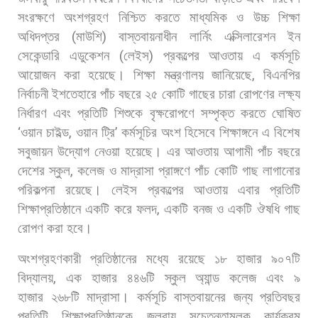
সংরক্ষণে
অংশগ্রহণ
নিশ্চিত
করতে
মাধ্যমিক
ও
উচ্চ
শিক্ষা
অধিদপ্তর
(
মাউশি
)
বাস্তবায়নাধীন
লার্নিং
এক্সিলারেশন
ইন
সেকেন্ডারি
এডুকেশন
(
লেইস
)
প্রকল্পের
আওতায়
এ
কর্মসূচি
আয়োজন
করা
হয়েছে। শিক্ষা
মন্ত্রণালয়
জানিয়েছে
,
বিএনপির
নির্বাচনী
ইশতেহারে
পাঁচ
বছরে
২৫
কোটি
গাছের
চারা
রোপণের
লক্ষ্য
নির্ধারণ
এবং
প্রতিটি
শিশুকে
বৃক্ষরোপণে
সম্পৃক্ত
করতে
ঘোষিত
‘
ওয়ান
চাইল্ড
,
ওয়ান
ট্রি
’
কর্মসূচির
অংশ
হিসেবে
শিক্ষাঙ্গনে
এ
বিশেষ
সবুজায়ন
উদ্যোগ
নেওয়া
হয়েছে।
এর
আওতায়
আগামী
পাঁচ
বছরে
দেশের
স্কুল
,
কলেজ
ও
মাদ্রাসা
প্রাঙ্গণে
পাঁচ
কোটি
গাছ
লাগানোর
পরিকল্পনা
রয়েছে। লেইস
প্রকল্পের
আওতায়
এবার
প্রতিটি
শিক্ষাপ্রতিষ্ঠানে
একটি
করে
ফলদ
,
একটি
বনজ
ও
একটি
ঔষধি
গাছ
রোপণ
করা
হবে।
অংশগ্রহণকারী
প্রতিষ্ঠানের
মধ্যে
রয়েছে
১৮
হাজার
৯০৭টি
বিদ্যালয়
,
এক
হাজার
৪৪৬টি
স্কুল
অ্যান্ড
কলেজ
এবং
৯
হাজার
২৬৮টি
মাদ্রাসা। কর্মসূচি
বাস্তবায়নের
জন্য
প্রতিবছর
প্রতিটি
শিক্ষাপ্রতিষ্ঠানকে
জলবায়ু
সচেতনতামূলক
কার্যক্রম