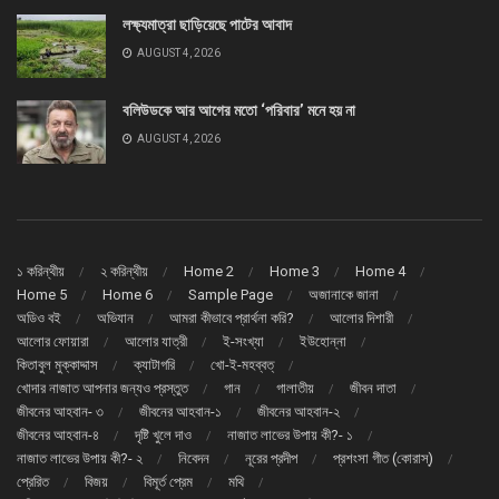
লক্ষ্যমাত্রা ছাড়িয়েছে পাটের আবাদ
AUGUST 4, 2026
বলিউডকে আর আগের মতো ‘পরিবার’ মনে হয় না
AUGUST 4, 2026
১ করিন্থীয়
২ করিন্থীয়
Home 2
Home 3
Home 4
Home 5
Home 6
Sample Page
অজানাকে জানা
অডিও বই
অভিযান
আমরা কীভাবে প্রার্থনা করি?
আলোর দিশারী
আলোর ফোয়ারা
আলোর যাত্রী
ই-সংখ্যা
ইউহোন্না
কিতাবুল মুক্কাদ্দাস
ক্যাটাগরি
খো-ই-মহব্বত্
খোদার নাজাত আপনার জন্যও প্রস্তুত
গান
গালাতীয়
জীবন দাতা
জীবনের আহবান- ৩
জীবনের আহবান-১
জীবনের আহবান-২
জীবনের আহবান-৪
দৃষ্টি খুলে দাও
নাজাত লাভের উপায় কী?- ১
নাজাত লাভের উপায় কী?- ২
নিবেদন
নূরের প্রদীপ
প্রশংসা গীত (কোরাস্)
প্রেরিত
বিজয়
বিমূর্ত প্রেম
মথি