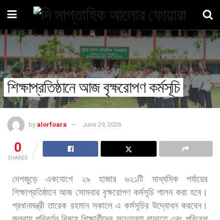
শিক্ষাপ্রতিষ্ঠানে আজ বৃক্ষরোপণ কর্মসূচি
by
alorfoara
June 29, 2026
0
SHARES
দেশজুড়ে
একযোগে
২৯
হাজার
৬২১টি
মাধ্যমিক
পর্যায়ের
শিক্ষাপ্রতিষ্ঠানে
আজ
সোমবার
বৃক্ষরোপণ
কর্মসূচি
পালন
করা
হবে।
প্রধানমন্ত্রী
তারেক
রহমান
সকালে
এ
কর্মসূচির
উদ্বোধন
করবেন।
জলবায়ু
পরিবর্তন
বিষয়ে
শিক্ষার্থীদের
সচেতনতা
বাড়াতে
এবং
পরিবেশ