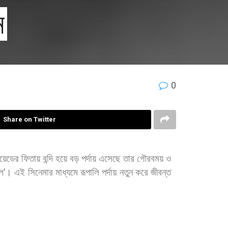
ন
0
Share on Twitter
য়েডের
ফিতায়
বন্দি
হয়ে
বড়
পর্দায়
এসেছে
তার
গৌরবময়
ও
ল
’
।
এই
সিনেমার
মাধ্যমে
রূপালি
পর্দায়
নতুন
করে
জীবন্ত