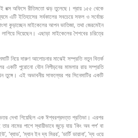
েই
বক্স
অফিসে
রীতিমতো
ঝড়
তুলেছে।
প্রায়
১৫৫
থেকে
্যমে
এটি
ইতিহাসের
সর্বকালের
সবচেয়ে
সফল
ও
সর্বোচ্চ
শংসা
কুড়াচ্ছেন
মাইকেলের
আপন
ভাতিজা
,
তথা
জেরমেইন
লাগিয়ে
দিয়েছেন।
এছাড়া
মাইকেলের
শৈশবের
চরিত্রে
েমাটি
নিয়ে
দারুণ
আলোচনার
মাঝেই
সম্প্রতি
নতুন
বিতর্ক
ের
একটি
পুরোনো
যৌন
নিপীড়নের
মামলার
রায়
সম্প্রতি
খন
তুঙ্গে।
এই
অভাবনীয়
সাফল্যের
পর
সিনেমাটির
একটি
েতর
দেখা
গিয়েছিল
এক
ঈশ্বরপ্রদত্ত
প্রতিভা।
এরপর
ই
তার
নামের
পাশে
স্থায়ীভাবে
জুড়ে
যায়
‘
কিং
অব
পপ
’
বা
ইউ
’, ‘
ব্যাড
’, ‘
ম্যান
ইন
দ্য
মিরর
’, ‘
ডার্টি
ডায়ানা
’, ‘
দ্য
ওয়ে