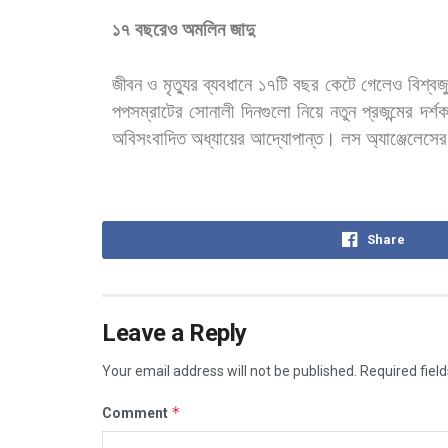
১৭
বছরেও
অমলিন
জাদু
জীবন
ও
মৃত্যুর
ব্যবধানে
১৭টি
বছর
কেটে
গেলেও
বিশ্বজু
পপসম্রাটের
সোনালী
দিনগুলো
নিয়ে
নতুন
প্রজন্মের
দর্শ
অবিসংবাদিত
অধ্যায়ের
আদ্যোপান্ত।
লস
অ্যাঞ্জেলেসের
Share
Leave a Reply
Your email address will not be published.
Required fiel
*
Comment