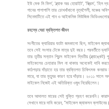
ইউ
মেক
মি
ফিল
’, ‘
ব্ল্যাক
অর
হোয়াইট
’, ‘
স্ক্রিম
’, ‘
হিল
দ্য
গানের
পাশাপাশি
তার
চোখধাঁধানো
নৃত্যশৈলী
,
মঞ্চের
অবিশ
সিনেমাটিতে
এই
গান
ও
আইকনিক
মিউজিক
ভিডিওগুলো
রহস্যে
ঘেরা
ব্যক্তিগত
জীবন
সংগীতের
ক্যারিয়ার
যতটা
জমকালো
ছিল
,
মাইকেল
জ্যা
তবে
সেই
সংসার
টেকে
মাত্র
দুই
বছর।
পরবর্তীতে
ড্যাব
তার
তৃতীয়
সন্তান
প্রিন্স
মাইকেল
দ্বিতীয়
(
ব্ল্যাঙ্কেট
)
প
মাইকেলের
চেহারার
মিল
না
থাকায়
অনেকেই
দাবি
করত
কাঠগড়ায়
দাঁড়াতে
হয়
তার
ব্যক্তিগত
চিকিৎসক
কনরাড
মারে
,
যা
তার
মৃত্যুর
কারণ
হয়ে
দাঁড়ায়।
২০১১
সালে
অব
মাইকেল
নিজেই
এই
অতিরিক্ত
ওষুধ
নিয়েছিলেন।
তবে
আদালত
মারের
সেই
যুক্তি
গ্রহণ
করেননি। কারাদ
সেখানে
মারে
দাবি
করেন
, “
মাইকেল
জ্যাকসন
ক্লাউনের