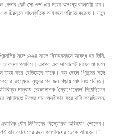
াভ
নেভার
ফেল্ট
সো
গুড
’-
এর
মতো
অসংখ্য
কালজয়ী
গান।
এক
চিরন্তন
সাংস্কৃতিক
আইকনে
পরিণত
করেছে।
নতুন
প্রিসলির
সঙ্গে
১৯৯৪
সালে
বিবাহবন্ধনে
আবদ্ধ
হন
তিনি
,
্স
ও
কন্যা
প্যারিস।
এরপর
এক
সারোগেট
মায়ের
মাধ্যমে
জন
তাড়া
করে
বেড়িয়েছে
তাকে।
বড়
ছেলে
প্রিন্সের
সঙ্গে
কেলের
রহস্যময়
মৃত্যুর
পর
জল
গড়ায়
আদালত
পর্যন্ত।
তিরিক্ত
মাত্রায়
চেতনানাশক
‘
প্রোপোফোল
’
দিয়েছিলেন
ারে
আদালতে
নিজের
দায়
অস্বীকার
করে
দাবি
করেছিলেন
,
একাধিক
যৌন
নিপীড়নের
বিস্ফোরক
অভিযোগ
তোলেন।
য়শই
তার
হোটেলের
রুমে
কলগার্লদের
ডেকে
আনতেন।
”