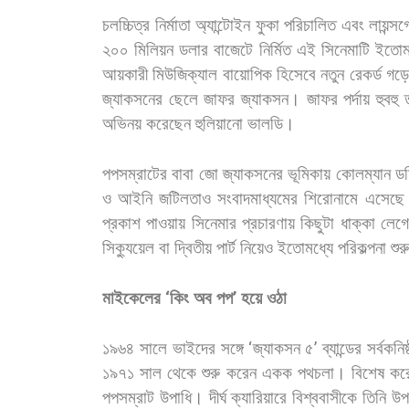
চলচ্চিত্র
নির্মাতা
অ্যান্টোইন
ফুকা
পরিচালিত
এবং
লায়ন্সগ
২০০
মিলিয়ন
ডলার
বাজেটে
নির্মিত
এই
সিনেমাটি
ইতোম
আয়কারী
মিউজিক্যাল
বায়োপিক
হিসেবে
নতুন
রেকর্ড
গড়ে
জ্যাকসনের
ছেলে
জাফর
জ্যাকসন।
জাফর
পর্দায়
হুবহু
অভিনয়
করেছেন
হুলিয়ানো
ভালডি।
পপসম্রাটের
বাবা
জো
জ্যাকসনের
ভূমিকায়
কোলম্যান
ডম
ও
আইনি
জটিলতাও
সংবাদমাধ্যমের
শিরোনামে
এসেছে
প্রকাশ
পাওয়ায়
সিনেমার
প্রচারণায়
কিছুটা
ধাক্কা
লেগ
সিক্যুয়েল
বা
দ্বিতীয়
পার্ট
নিয়েও
ইতোমধ্যে
পরিকল্পনা
শুরু
মাইকেলের
‘
কিং
অব
পপ
’
হয়ে
ওঠা
১৯৬৪
সালে
ভাইদের
সঙ্গে
‘
জ্যাকসন
৫
’
ব্যান্ডের
সর্বকনিষ্
১৯৭১
সাল
থেকে
শুরু
করেন
একক
পথচলা।
বিশেষ
কর
পপসম্রাট
উপাধি। দীর্ঘ
ক্যারিয়ারে
বিশ্ববাসীকে
তিনি
উপ