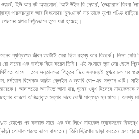
ওয়ার্ল্ড
’, ‘
ইউ
আর
নট
অ্যালোন
’, ‘
আই
উইল
বি
দেয়ার
’, ‘
ডেঞ্জারাস
’
কিংবা
‘
ল
্বাস্য
পারফরম্যান্স
আর
সিগনেচার
‘
মুনওয়াক
’
নাচ
তাকে
যুগের
গণ্ডি
ছাড়িয়ে
র
পেছনের
গল্পও
নিখুঁতভাবে
তুলে
ধরা
হয়েছে।
কসনের
ব্যক্তিগত
জীবন
ততটাই
ঘেরা
ছিল
রহস্য
আর
বিতর্কে।
লিসা
মেরি
ি
রো
নামের
এক
নার্সকে
বিয়ে
করেন
তিনি।
এই
সংসারে
জন্ম
নেয়
ছেলে
প্রিন
ৃথিবীতে
আসে।
তবে
সন্তানদের
পিতৃত্ব
নিয়ে
সবসময়ই
মুখরোচক
সব
গুঞ্
েন
,
চর্মরোগ
বিশেষজ্ঞ
আর্নল্ড
ক্লেইন
ও
ড্যাবি
রো
–
এর
সন্তান
এটি। মাই
মারেকে।
আদালতের
শুনানিতে
জানা
যায়
,
ঘুমের
ওষুধ
হিসেবে
মাইকেলকে
অ
হেলার
কারণে
অনিচ্ছাকৃত
হত্যার
দায়ে
দোষী
সাব্যস্ত
হন
মারে।
অবশ্য
ম
ণ্ড
ভোগের
পর
কনরাড
মারে
এক
বই
লিখে
মাইকেল
জ্যাকসনের
বিরুদ্ধে
(
ভাঁড়
)
পোশাক
পরতে
ভালোবাসতেন।
তিনি
স্ট্রিপার
ভাড়া
করতেন
এবং
প্রা