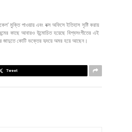
ইকেল
’
মুক্তি
পাওয়ায়
এবং
বক্স
অফিসে
ইতিহাস
সৃষ্টি
করায়
ন্মের
কাছে
আবারও
উন্মোচিত
হয়েছে
বিশ্বসংগীতের
এই
র
জাদুতে
কোটি
ভক্তের
হৃদয়ে
অমর
হয়ে
আছেন।
Tweet