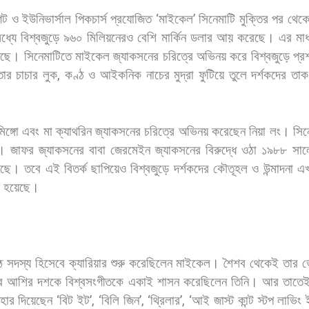
েট
ও
ইউনিভার্সাল
পিকচার্স
প্রযোজিত
‘
মাইকেল
’
সিনেমাটি
মুক্তির
পর
থেক
ধ্যে
বিশ্বজুড়ে
৯৬০
মিলিয়নেরও
বেশি
মার্কিন
ডলার
আয়
করেছে।
এর
মাধ
ছে। সিনেমাটিতে
মাইকেল
জ্যাকসনের
চরিত্রে
অভিনয়
করে
বিশ্বজুড়ে
প্র
তার
চাচার
লুক
,
কণ্ঠ
ও
আইকনিক
নাচের
মুদ্রা
ফুটিয়ে
তুলে
দর্শকদের
তাক
িঙ্গো
এবং
মা
ক্যাথরিন
জ্যাকসনের
চরিত্রে
অভিনয়
করেছেন
নিয়া
লং। সিন
।
জাফর
জ্যাকসনের
বাবা
জেরমেইন
জ্যাকসনের
বিরুদ্ধে
ওঠা
১৯৮৮
সাল
েছে।
তবে
এই
বিতর্ক
ছাপিয়েও
বিশ্বজুড়ে
দর্শকদের
কৌতূহল
ও
উন্মাদনা
এ
হয়েছে।
ঠ
সদস্য
হিসেবে
ক্যারিয়ার
শুরু
করেছিলেন
মাইকেল।
শৈশব
থেকেই
তার
ভ
ে
আশির
দশকে
বিশ্বসংগীতকে
একাই
শাসন
করেছিলেন
তিনি।
আর
তাতে
হার
দিয়েছেন
‘
বিট
ইট
’, ‘
বিলি
জিন
’, ‘
থ্রিলার
’, ‘
আই
জাস্ট
কান্ট
স্টপ
লাভিং