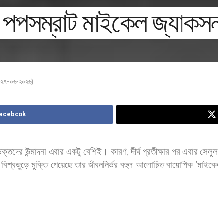
পপসম্রাট মাইকেল জ্যাকস
 (২৭-০৬-২০২৬)
Facebook
ভক্তদের
উন্মাদনা
এবার
একটু
বেশিই।
কারণ
,
দীর্ঘ
প্রতীক্ষার
পর
এবার
সেলুল
বিশ্বজুড়ে
মুক্তি
পেয়েছে
তার
জীবননির্ভর
বহুল
আলোচিত
বায়োপিক
‘
মাইকে