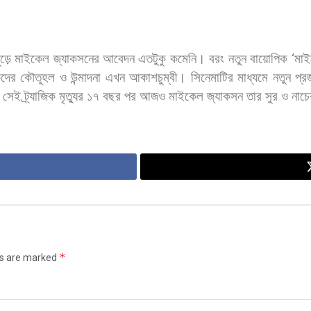
ড়ে
মাইকেল
জ্যাকসনের
আবেদন
এতটুকু
কমেনি।
বরং
নতুন
বায়োপিক
‘
মা
কদের
কৌতূহল
ও
উন্মাদনা
এখন
আকাশচুম্বী।
সিনেমাটির
মাধ্যমে
নতুন
প্রজ
সেই
ট্র্যাজিক
মৃত্যুর
১৭
বছর
পর
আজও
মাইকেল
জ্যাকসন
তার
সুর
ও
নাচে
*
ds are marked