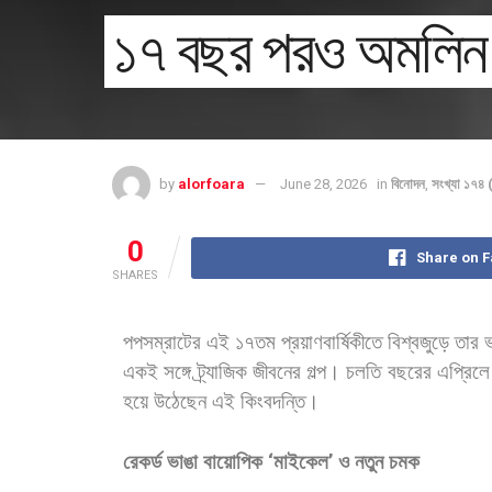
১৭ বছর পরও অমলিন 
by
alorfoara
June 28, 2026
in
বিনোদন
,
সংখ্যা ১৭৪
0
Share on 
SHARES
পপসম্রাটের
এই
১৭তম
প্রয়াণবার্ষিকীতে
বিশ্বজুড়ে
তার
একই
সঙ্গে
ট্র্যাজিক
জীবনের
গল্প।
চলতি
বছরের
এপ্রিলে
হয়ে
উঠেছেন
এই
কিংবদন্তি।
রেকর্ড
ভাঙা
বায়োপিক
‘
মাইকেল
’
ও
নতুন
চমক