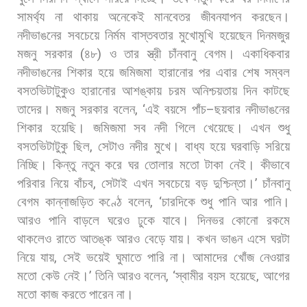
সামর্থ্য
না
থাকায়
অনেকেই
মানবেতর
জীবনযাপন
করছেন।
নদীভাঙনের
সবচেয়ে
নির্মম
বাস্তবতার
মুখোমুখি
হয়েছেন
দিনমজুর
মজনু
সরকার
(
৪৮
)
ও
তার
স্ত্রী
চাঁনবানু
বেগম।
একাধিকবার
নদীভাঙনের
শিকার
হয়ে
জমিজমা
হারানোর
পর
এবার
শেষ
সম্বল
বসতভিটাটুকুও
হারানোর
আশঙ্কায়
চরম
অনিশ্চয়তায়
দিন
কাটছে
তাদের। মজনু
সরকার
বলেন
, ‘
এই
বয়সে
পাঁচ
–
ছয়বার
নদীভাঙনের
শিকার
হয়েছি।
জমিজমা
সব
নদী
গিলে
খেয়েছে।
এখন
শুধু
বসতভিটাটুকু
ছিল
,
সেটাও
নদীর
মুখে।
বাধ্য
হয়ে
ঘরবাড়ি
সরিয়ে
নিচ্ছি।
কিন্তু
নতুন
করে
ঘর
তোলার
মতো
টাকা
নেই।
কীভাবে
পরিবার
নিয়ে
বাঁচব
,
সেটাই
এখন
সবচেয়ে
বড়
দুশ্চিন্তা।
’
চাঁনবানু
বেগম
কান্নাজড়িত
কণ্ঠে
বলেন
, ‘
চারদিকে
শুধু
পানি
আর
পানি।
আরও
পানি
বাড়লে
ঘরেও
ঢুকে
যাবে।
দিনভর
কোনো
রকমে
থাকলেও
রাতে
আতঙ্ক
আরও
বেড়ে
যায়।
কখন
ভাঙন
এসে
ঘরটা
নিয়ে
যায়
,
সেই
ভয়েই
ঘুমাতে
পারি
না।
আমাদের
খোঁজ
নেওয়ার
মতো
কেউ
নেই।
’
তিনি
আরও
বলেন
, ‘
স্বামীর
বয়স
হয়েছে
,
আগের
মতো
কাজ
করতে
পারেন
না।