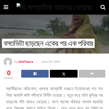
বসতভিটা ছাড়ছেন একের পর এক পরিবার
by
alorfoara
June 26, 2026
0
SHARES
স্থানীয়দের
অভিযোগ
,
ধরলার
আগ্রাসী
ভাঙনে
ইতোমধ্যে
শত
শত
বিঘা
আবাদি
জমি
নদীগর্ভে
বিলীন
হয়েছে।
নতুন
করে
পানি
বৃদ্ধির
পর
ভাঙনের
গতি
আরও
বেড়েছে।
ফলে
অনেক
পরিবার
আগাম
ঘরবাড়ি
খুলে
নিরাপদ
স্থানে
সরিয়ে
নিচ্ছে।
তবে
নতুন
করে
ঘর
নির্মাণের