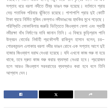
সপ্তাহ
ধরে
ধরলা
নদীতে
তীব্র
ভাঙন
শুরু
হয়েছে।
বর্তমানে
প্রায়
দেড়
শতাধিক
পরিবার
ঝুঁকিতে
রয়েছে।
পাশাপাশি
প্রায়
দুই
কোটি
টাকা
ব্যয়ে
নির্মিত
মুজিব
কেল্লাও
নদীভাঙনের
হুমকির
মুখে
পড়েছে।
পরিস্থিতি
মোকাবিলায়
জরুরি
ভিত্তিতে
জিওব্যাগ
ফেলা
এবং
স্থায়ী
নদীরক্ষা
বাঁধ
নির্মাণের
দাবি
জানান
তিনি। এ
বিষয়ে
কুড়িগ্রাম
পানি
উন্নয়ন
বোর্ডের
নির্বাহী
প্রকৌশলী
রাকিবুল
হাসান
বলেন
,
চর
–
গোরকমন্ডল
এলাকায়
ধরলা
নদীর
ভাঙন
রোধে
এক
সপ্তাহ
আগে
দুই
হাজার
জিওব্যাগ
বরাদ্দ
দেওয়া
হয়েছে।
যদি
এখনো
কাজ
শুরু
না
হয়ে
থাকে
,
তবে
দ্রুত
কাজ
শুরু
করার
ব্যবস্থা
নেওয়া
হবে।
প্রয়োজন
হলে
আরও
জিওব্যাগ
সরবরাহের
ব্যবস্থাও
করা
হবে
বলে
তিনি
আশ্বাস
দেন।