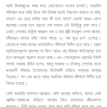
আমি
দিনমজুরের
কাজ
করে
কোনোমতে
সংসার
চালাই।
সারাদিন
পরিশ্রম
করে
বাড়ি
ফিরে
যদি
নিজের
ঘরেই
নিরাপদে
থাকতে
না
পারি
,
তাহলে
এর
চেয়ে
কষ্টের
আর
কী
হতে
পারে
?
এখনই
ভাঙন
রোধে
ব্যবস্থা
নেওয়া
হলে
হয়তো
শেষ
সম্বল
এই
ভিটাটুকু
রক্ষা
পাবে।
’
একই
এলাকার
বাসিন্দা
জহুরুল
হক
ও
তার
স্ত্রী
মাহমুদা
বেগম
জানান
,
নদীভাঙন
তাদের
বাড়ি
থেকে
মাত্র
২০
গজ
দূরে
চলে
এসেছে।
যেকোনো
সময়
তাদের
বসতভিটাও
নদীগর্ভে
বিলীন
হতে
পারে।
দ্রুত
প্রতিরোধমূলক
ব্যবস্থা
না
নিলে
আরও
বহু
পরিবার
ক্ষতিগ্রস্ত
হবে
বলে
আশঙ্কা
প্রকাশ
করেন
তারা। চর
–
গোরকমন্ডল
ওয়ার্ডের
ইউপি
সদস্য
আয়াজ
উদ্দিন
বলেন
,
মজনু
সরকার
ও
চাঁনবানু
বেগমের
মতো
কয়েকটি
পরিবার
ইতোমধ্যে
ভিটেমাটি
হারিয়ে
অন্যত্র
আশ্রয়
নিয়েছে।
গত
এক
বছরে
প্রায়
শতাধিক
পরিবার
নদীগর্ভে
বিলীন
হয়ে
নিঃস্ব
হয়েছে।
কেউ
সরকারি
আবাসন
প্রকল্পে
,
কেউ
অন্যের
জমিতে
,
আবার
কেউ
আত্মীয়
–
স্বজনের
বাড়িতে
আশ্রয়
নিয়ে
মানবেতর
জীবনযাপন
করছেন। তিনি
আরও
বলেন
,
নতুন
করে
পানি
বৃদ্ধির
ফলে
গত
এক