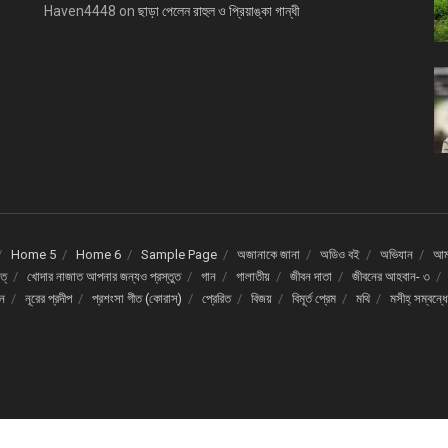
Haven4448
on
ছাড়া পেলেন রাহুল ও প্রিয়াঙ্কা গান্ধী
Home 5
Home 6
Sample Page
অজানাকে জানা
অডিও বই
অভিযান
আমর
ত্
খোদার নাজাত আপনার জন্যও প্রস্তুত
গান
গালাতীয়
জীবন দাতা
জীবনের আহবান- ৩
দন
নূরের প্রদীপ
প্রশংসা গীত (কোরাস্)
প্রেরিত
বিজয়
বিমূর্ত প্রেম
মথি
মসীহ্ সম্বন্ধ