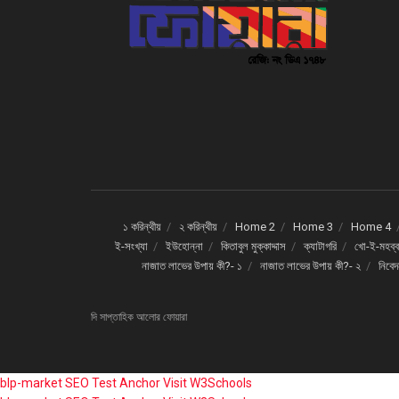
১ করিন্থীয়
২ করিন্থীয়
Home 2
Home 3
Home 4
ই-সংখ্যা
ইউহোন্না
কিতাবুল মুক্কাদ্দাস
ক্যাটাগরি
খো-ই-মহব্ব
নাজাত লাভের উপায় কী?- ১
নাজাত লাভের উপায় কী?- ২
নিবে
দি সাপ্তাহিক আলোর ফোয়ারা
blp-market
SEO Test Anchor
Visit W3Schools