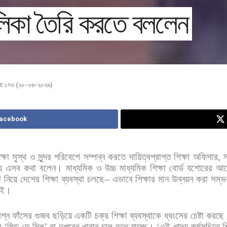
ালিকা তৈরি করতে বললেন
্যা ১৭৩ (২০-০৬-২০২৬)
Facebook
ক্ষা
সুস্থ
ও
সুন্দর
পরিবেশে
সম্পন্ন
করতে
দায়িত্বপ্রাপ্ত
শিক্ষা
অফিসার
,
য়
এসব
কথা
বলেন। মাধ্যমিক
ও
উচ্চ
মাধ্যমিক
শিক্ষা
বোর্ড
যশোরের
আয়
ট
নিয়ে
দেশের
শিক্ষা
ব্যবস্থা
চলছে
–
এভাবে
শিক্ষার
মান
উন্নয়ন
করা
সম্ভ
েই।
রশ্ন
ফাঁসের
গুজব
ছড়িয়ে
একটি
চক্র
শিক্ষা
ব্যবস্থাকে
ধ্বংসের
চেষ্টা
করছে
ে
‘
মিড
ডে
মিল
’
বা
দুপুরের
খাবার
চালু
হতে
যাচ্ছে।
‘
এই
খাদ্য
কর্মসূচিতে
শ