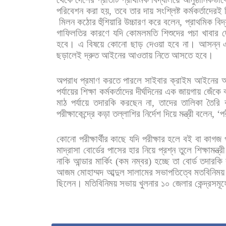
পরিবেশন
করা
হয়
,
তবে
তার
দায়
সংশ্লিষ্ট
কর্মকর্তাদেরই
মিলন
কঠোর
হুঁশিয়ারি
উচ্চারণ
করে
বলেন
,
প্রাথমিক
বিদ
গাফিলতির
কারণে
যদি
কোমলমতি
শিশুদের
পচা
খাবার
দ
হবে।
এ
বিষয়ে
কোনো
ছাড়
দেওয়া
হবে
না। আসন্ন
ছড়ালেই
দ্রুত
আইনের
আওতায়
নিতে
আসতে
হবে।
অপরাধ
প্রমাণ
করতে
পারলে
সাইবার
ক্রাইম
আইনের
পর্যায়ের
শিক্ষা
কর্মকর্তাদের
দীর্ঘদিনের
এক
জায়গায়
জেঁকে
মাঠ
পর্যায়ে
তদারকি
করছেন
না
,
তাদের
তালিকা
তৈরি
পরীক্ষাকেন্দ্রে
কড়া
তল্লাশির
নির্দেশ
দিয়ে
মন্ত্রী
বলেন
, ‘
পর
কোনো
পরীক্ষার্থীর
কাছে
যদি
পরীক্ষার
হলে
বই
বা
কাগজ
মাদ্রাসা
বোর্ডের
পাসের
হার
নিয়ে
প্রশ্ন
তুলে
শিক্ষামন্ত্রী
নাকি
আন্ডার
মার্কিং
(
কম
নম্বর
)
হচ্ছে
তা
বোর্ড
তদারকি
আজম
মোহাম্মদ
আব্দুল
সালামের
সভাপতিত্বে
মতবিনিময়
ছিলেন।
মতিবিনিময়
সভায়
খুলনার
১০
জেলার
কেন্দ্রসমূ