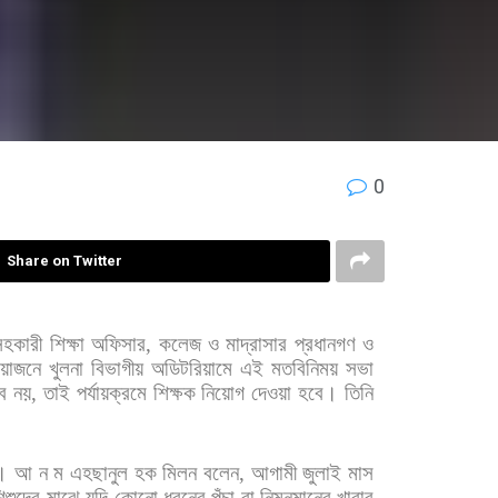
0
Share on Twitter
সহকারী
শিক্ষা
অফিসার
,
কলেজ
ও
মাদ্রাসার
প্রধানগণ
ও
োজনে
খুলনা
বিভাগীয়
অডিটরিয়ামে
এই
মতবিনিময়
সভা
ব
নয়
,
তাই
পর্যায়ক্রমে
শিক্ষক
নিয়োগ
দেওয়া
হবে। তিনি
। আ
ন
ম
এহছানুল
হক
মিলন
বলেন
,
আগামী
জুলাই
মাস
িশুদের
মাঝে
যদি
কোনো
ধরনের
পঁচা
বা
নিম্নমানের
খাবার