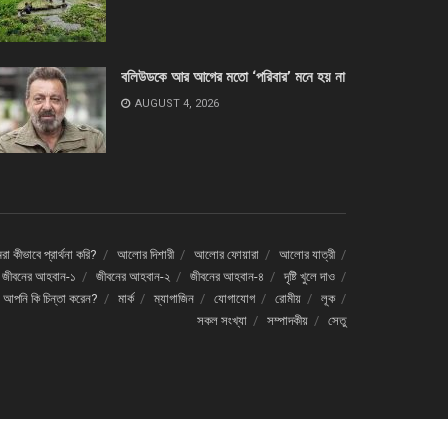
বলিউডকে আর আগের মতো ‘পরিবার’ মনে হয় না
AUGUST 4, 2026
া কীভাবে প্রার্থনা করি?
আলোর দিশারী
আলোর ফোয়ারা
আলোর যাত্রী
জীবনের আহবান-১
জীবনের আহবান-২
জীবনের আহবান-৪
দৃষ্টি খুলে দাও
ে আপনি কি চিন্তা করেন?
মার্ক
ম্যাগাজিন
যোগাযোগ
রোমীয়
লূক
সকল সংখ্যা
সম্পাদকীয়
সেতু