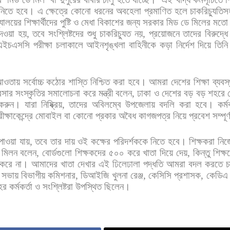
নিতে
হবে।
এ
ক্ষেত্রে
কোনো
ধরনের
অবহেলা
প্রমাণিত
হলে
চাকরিচ্যুতিস
্যালয়ের
শিক্ষার্থীদের
পুষ্টি
ও
মেধা
বিকাশের
জন্য
সরকার
মিড
ডে
মিলের
মতো
েওয়া
হয়
,
তবে
সংশ্লিষ্টদের
শুধু
চাকরিচ্যুত
নয়
,
প্রয়োজনে
তাদের
বিরুদ্ধে
এইচএসসি
পরীক্ষা
চলাকালে
আইনশৃঙ্খলা
বাহিনীকে
কড়া
নির্দেশ
দিয়ে
তিনি
আওতায়
সর্বোচ্চ
কঠোর
শাস্তি
নিশ্চিত
করা
হবে।
আমরা
দেশের
শিক্ষা
ব্যবস
বসার
সংস্কৃতির
সমালোচনা
করে
মন্ত্রী
বলেন
,
ঢাকা
ও
দেশের
বড়
বড়
শহরে
করুন।
যারা
নিষ্ক্রিয়
,
তাদের
অবিলম্বে
উপজেলায়
বদলি
করা
হবে।
কর্ম
ীক্ষাকেন্দ্রে
মোবাইল
বা
কোনো
প্রকার
অবৈধ
কাগজপত্র
নিয়ে
প্রবেশ
সম্পূর্
পাওয়া
যায়
,
তবে
তার
দায়
ওই
কক্ষের
পরিদর্শককে
নিতে
হবে।
শিক্ষকরা
নিজ
মিলন
বলেন
,
বোর্ডগুলো
শিক্ষকদের
৫০০
করে
খাতা
দিয়ে
দেয়
,
কিন্তু
শিক্ষ
করে
না।
আমাদের
খাতা
দেখার
এই
ঢিলেঢালা
পদ্ধতি
আমরা
বদল
করতে
সভায়
বিভাগীয়
কমিশনার
,
ডিআইজি
খুলনা
রেঞ্জ
,
কেসিসি
প্রশাসক
,
কেডিএ
হের
কর্মকর্তা
ও
সংশ্লিষ্টরা
উপস্থিত
ছিলেন।