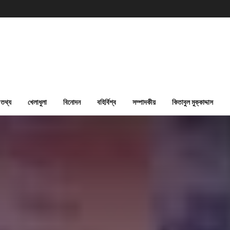
তথ্য
খেলাধুলা
বিনোদন
বহির্বিশ্ব
সম্পাদকীয়
কিতাবুল মুক্কাদ্দাস