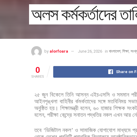
অলস কর্মকর্তাদের ত
by
alorfoara
June 26, 2026
in
বাংলাদেশ
,
শিক্ষা
,
সংখ
0
Share on 
SHARES
২৫
জুন
বিকেলে
তিনি
আসন্ন
এইচএসসি
ও
সমমান
পরী
আইনশৃঙ্খলা
বাহিনীর
র্কমর্কতাদের
সঙ্গে
মতবিনিময়
সভা
অনুষ্ঠিত
হয়। শিক্ষামন্ত্রী
বলেন
,
৬০
হাজার
শিক্ষক
সংক
বলেন
,
পরীক্ষা
কেন্দ্রে
সনাতন
পদ্ধতির
নকল
এখন
আর
ন
তবে
‘
ডিজিটাল
নকল
’
ও
সামাজিক
যোগাযোগ
মাধ্যমে
প্
থেকে
দেশের
প্রতিটি
প্রাথমিক
বিদ্যালয়ে
আনুষ্ঠানিকভাব