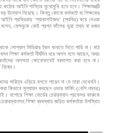
হ
কঠোর
আইনি
শাস্তির
মুখোমুখি
হতে
হবে।
শিক্ষামন্ত্রী
বড়
উদ্যোগ
নিয়েছে।
কিন্তু
কোনো
কর্মকর্তা
বা
শিক্ষকের
আইনি
প্রক্রিয়ায়
‘
প্যারালাইজড
’ (
স্থবির
)
করে
দেওয়া
বলেন
,
ফেসবুকে
কেউ
প্রশ্ন
ফাঁসের
ভুয়া
তথ্য
বা
গুজব
্থাকে
সোশ্যাল
মিডিয়ার
ট্রল
বানাতে
দিতে
পারি
না। মাঠ
যেসব
শিক্ষা
কর্মকর্তা
দীর্ঘদিন
ধরে
অলস
বসে
আছেন
,
অথচ
কর্তাদের
অলসতা
কোনোভাবেই
বরদাশত
করা
হবে
না।
ণ
নিষেধ।
েদের
দায়িত্ব
এড়িয়ে
বলতে
পারেন
না
যে
তারা
দেখেননি।
কেরা
কিভাবে
মূল্যায়ন
করছেন
ওভার
মার্কিং
(
বেশি
নম্বর
)
চাই। যশোরে
শিক্ষা
বোর্ডের
চেয়ারম্যান
প্রফেসর
ফারুকে
চেয়ারম্যানসহ
শিক্ষা
ব্যবস্থায়
জড়িত
কর্মকর্তারা
উপস্থিত