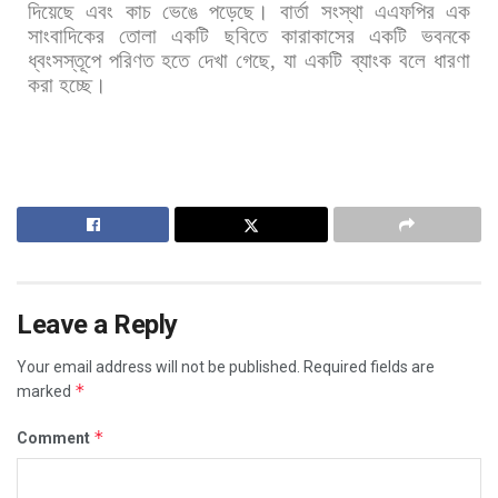
দিয়েছে
এবং
কাচ
ভেঙে
পড়েছে। বার্তা
সংস্থা
এএফপির
এক
সাংবাদিকের
তোলা
একটি
ছবিতে
কারাকাসের
একটি
ভবনকে
ধ্বংসস্তূপে
পরিণত
হতে
দেখা
গেছে
,
যা
একটি
ব্যাংক
বলে
ধারণা
করা
হচ্ছে।
Leave a Reply
Your email address will not be published.
Required fields are
*
marked
*
Comment