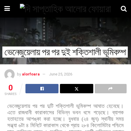
ভেনেজুয়েলায় পর পর দুই শক্তিশালী ভূমিকম্প
by
alorfoara
June 25, 2026
0
SHARES
ভেনেজুয়েলায়
পর
পর
দুটি
শক্তিশালী
ভূমিকম্প
আঘাত
হেনেছে।
এতে
রাজধানী
কারাকাসের
বিভিন্ন
ভবন
ধসে
পড়েছে।
ব্যাপক
হতাহতের
আশঙ্কা
করা
হচ্ছে। বুধবার
(
২৪
জুন
)
স্থানীয়
সময়
সন্ধ্যা
৬টা
৪
মিনিটে
কারাকাস
থেকে
প্রায়
২৮৪
কিলোমিটার
পশ্চিমে