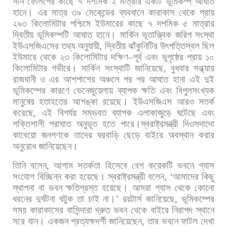
সান
ফেলিপের
কাছে
৭
দশমিক
২
মাত্রার
একটি
ভূমিকম্প
আঘাত
হানে।
এর
মাত্র
৩৯
সেকেন্ডের
ব্যবধানে
কারাকাস
থেকে
প্রায়
২৯৩
কিলোমিটার
পশ্চিমে
ইউমারের
কাছে
৭
দশমিক
৫
মাত্রার
দ্বিতীয়
ভূমিকম্পটি
আঘাত
হানে।
মার্কিন
ভূতাত্ত্বিক
জরিপ
সংস্থা
ইউএসজিএসের
তথ্য
অনুযায়ী
,
দ্বিতীয়
ঝাঁকুনিটির
উৎপত্তিস্থল
ছিল
ইউমারে
থেকে
২৩
কিলোমিটার
দক্ষিণ
–
পূর্ব
এবং
ভূপৃষ্ঠের
প্রায়
১০
কিলোমিটার
গভীরে। মার্কিন
সংস্থাটি
জানিয়েছে
,
বুধবার
সন্ধ্যায়
রাজধানী
ও
এর
আশপাশের
অঞ্চলে
পর
পর
আঘাত
হানা
এই
দুই
ভূমিকম্পের
কারণে
ভেনেজুয়েলায়
ব্যাপক
ক্ষতি
এবং
বিপুলসংখ্যক
মানুষের
হতাহতের
আশঙ্কা
রয়েছে। ইউএসজিএস
আরও
সতর্ক
করেছে
,
এই
বিপর্যয়
সম্ভবত
ব্যাপক
এলাকাজুড়ে
ঘটেছে
এবং
শক্তিশালী
পরাঘাত
অনুভূত
হতে
পারে।স্বরাষ্ট্রমন্ত্রী
দিওসদাদো
কাবেয়ো
জনগণকে
তাদের
ঘরবাড়ি
ছেড়ে
বাইরে
অবস্থান
করার
অনুরোধ
জানিয়েছেন।
তিনি
বলেন
,
আগাম
সতর্কতা
হিসেবে
বেশ
কয়েকটি
ভবনে
গ্যাস
সংযোগ
বিচ্ছিন্ন
করা
হয়েছে। স্বরাষ্ট্রমন্ত্রী
বলেন
, ‘
আমাদের
কিছু
স্থাপনা
বা
ভবন
ক্ষতিগ্রস্ত
হয়েছে।
আমরা
গ্যাস
থেকে
কোনো
ধরনের
দুর্ঘটনা
ঘটুক
তা
চাই
না।
’
রয়টার্স
জানিয়েছে
,
ভূমিকম্পের
সময়
কারাকাসের
বাসিন্দারা
দ্রুত
ভবন
থেকে
বাইরে
নিরাপদ
স্থানে
সরে
যান।
একজন
প্রত্যক্ষদর্শী
জানিয়েছেন
,
তার
ভবনে
ফাটল
দেখা