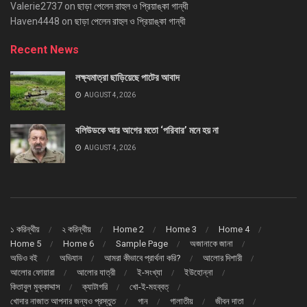
Valerie2737
on
ছাড়া পেলেন রাহুল ও প্রিয়াঙ্কা গান্ধী
Haven4448
on
ছাড়া পেলেন রাহুল ও প্রিয়াঙ্কা গান্ধী
Recent News
লক্ষ্যমাত্রা ছাড়িয়েছে পাটের আবাদ
AUGUST 4, 2026
বলিউডকে আর আগের মতো ‘পরিবার’ মনে হয় না
AUGUST 4, 2026
১ করিন্থীয়
২ করিন্থীয়
Home 2
Home 3
Home 4
Home 5
Home 6
Sample Page
অজানাকে জানা
অডিও বই
অভিযান
আমরা কীভাবে প্রার্থনা করি?
আলোর দিশারী
আলোর ফোয়ারা
আলোর যাত্রী
ই-সংখ্যা
ইউহোন্না
কিতাবুল মুক্কাদ্দাস
ক্যাটাগরি
খো-ই-মহব্বত্
খোদার নাজাত আপনার জন্যও প্রস্তুত
গান
গালাতীয়
জীবন দাতা