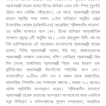
প্রধানমন্ত্রী
তারেক
রহমান
চীনের
দালিয়ান
থেকে
হাই
–
স্পিড
(
বুলেট
)
ট্রেনে
করে
বেইজিং
পৌঁছেছেন।
এর
আগে
,
প্রধানমন্ত্রী
তারেক
রহমান
স্থানীয়
সময়
সকাল
১০টায়
ডালিয়ানে
অনুষ্ঠিত
ওয়ার্ল্ড
ইকোনমিক
ফোরাম
(
ডব্লিউইএফ
)
আয়োজিত
‘
গ্রীষ্মকালীন
দাভোস
’-
এর
বার্ষিক
সম্মেলনে
অংশ
নেন।
চীনের
ডালিয়ান
আন্তর্জাতিক
সম্মেলন
কেন্দ্রে
এটি
অনুষ্ঠিত
হয়। ১৭তম
অ্যানুয়াল
মিটিং
অব
দ্য
নিউ
চ্যাম্পিয়নসের
এই
আয়োজনে
বাংলাদেশের
প্রধানমন্ত্রী
তারেক
রহমান
,
গিনির
প্রধানমন্ত্রী
আমাদু
উরি
বাহ
,
কাজাখস্তানের
প্রধানমন্ত্রী
ওলজাস
বেকতেনভ
,
দক্ষিণ
কোরিয়ার
প্রধানমন্ত্রী
কিম
মিন
সেওক
,
মঙ্গোলিয়ার
প্রধানমন্ত্রী
নিয়াম
ওসর
উচরাল
এবং
মন্টিনিগ্রোর
প্রধানমন্ত্রী
মিলোইকো
স্পাইজিচ
অংশ
নেন।
সম্মেলনটিতে
৯০টিরও
বেশি
দেশ
ও
অঞ্চল
থেকে
রাজনৈতিক
,
ব্যবসায়িক
,
শিক্ষাবিদ
এবং
গণমাধ্যম
অঙ্গনের
১
হাজার
৭০০
জনেরও
অধিক
প্রতিনিধি
অংশগ্রহণ
করেন।
‌‘
গ্রীষ্মকালীন
দাভোসে
’
প্রধানমন্ত্রী
তারেক
রহমানের
অংশগ্রহণ
বাংলাদেশের
জন্য
একদিকে
নতুন
বিনিয়োগ
ও
কর্মসংস্থানের
সুযোগ
সম্প্রসারণ
,
অন্যদিকে