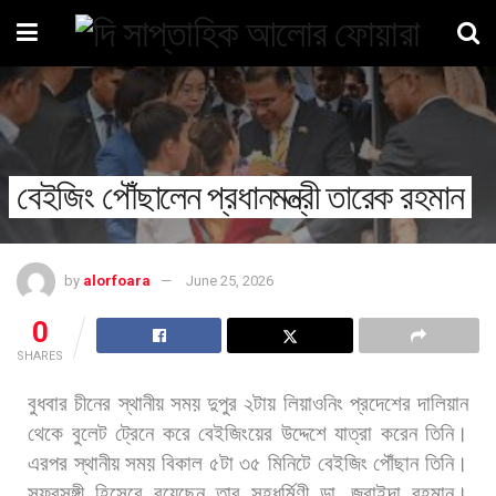
বেইজিং পৌঁছালেন প্রধানমন্ত্রী তারেক রহমান
by
alorfoara
June 25, 2026
0
SHARES
বুধবার
চীনের
স্থানীয়
সময়
দুপুর
২টায়
লিয়াওনিং
প্রদেশের
দালিয়ান
থেকে
বুলেট
ট্রেনে
করে
বেইজিংয়ের
উদ্দেশে
যাত্রা
করেন
তিনি।
এরপর
স্থানীয়
সময়
বিকাল
৫টা
৩৫
মিনিটে
বেইজিং
পৌঁছান
তিনি।
সফরসঙ্গী
হিসেবে
রয়েছেন
তার
সহধর্মিণী
ডা
.
জুবাইদা
রহমান।