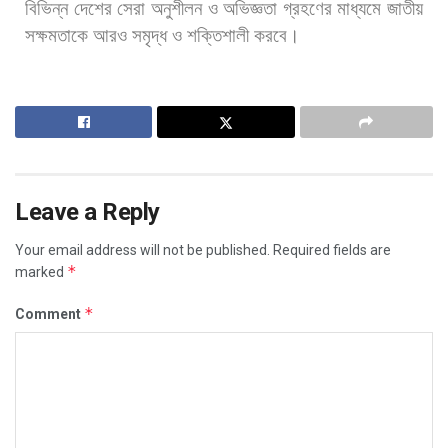
বিভিন্ন
দেশের
সেরা
অনুশীলন
ও
অভিজ্ঞতা
গ্রহণের
মাধ্যমে
জাতীয়
সক্ষমতাকে
আরও
সমৃদ্ধ
ও
শক্তিশালী
করবে।
Leave a Reply
Your email address will not be published.
Required fields are
*
marked
*
Comment