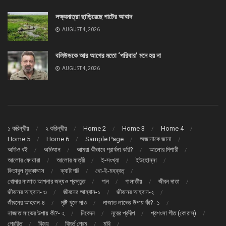
লক্ষ্যমাত্রা ছাড়িয়েছে পাটের আবাদ
AUGUST 4, 2026
বলিউডকে আর আগের মতো ‘পরিবার’ মনে হয় না
AUGUST 4, 2026
১ করিন্থীয়
২ করিন্থীয়
Home 2
Home 3
Home 4
Home 5
Home 6
Sample Page
অজানাকে জানা
অডিও বই
অভিযান
আমরা কীভাবে প্রার্থনা করি?
আলোর দিশারী
আলোর ফোয়ারা
আলোর যাত্রী
ই-সংখ্যা
ইউহোন্না
কিতাবুল মুক্কাদ্দাস
ক্যাটাগরি
খো-ই-মহব্বত্
খোদার নাজাত আপনার জন্যও প্রস্তুত
গান
গালাতীয়
জীবন দাতা
জীবনের আহবান- ৩
জীবনের আহবান-১
জীবনের আহবান-২
জীবনের আহবান-৪
দৃষ্টি খুলে দাও
নাজাত লাভের উপায় কী?- ১
নাজাত লাভের উপায় কী?- ২
নিবেদন
নূরের প্রদীপ
প্রশংসা গীত (কোরাস্)
প্রেরিত
বিজয়
বিমূর্ত প্রেম
মথি