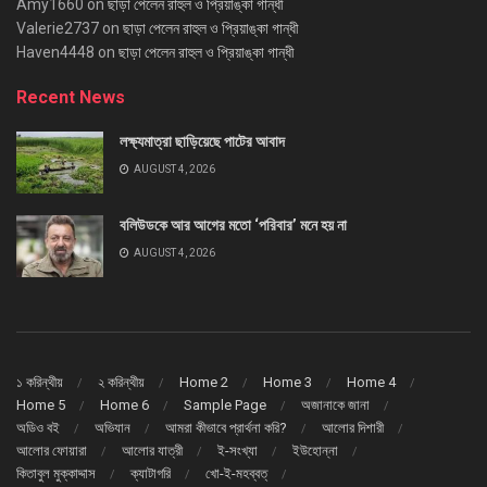
Amy1660
on
ছাড়া পেলেন রাহুল ও প্রিয়াঙ্কা গান্ধী
Valerie2737
on
ছাড়া পেলেন রাহুল ও প্রিয়াঙ্কা গান্ধী
Haven4448
on
ছাড়া পেলেন রাহুল ও প্রিয়াঙ্কা গান্ধী
Recent News
লক্ষ্যমাত্রা ছাড়িয়েছে পাটের আবাদ
AUGUST 4, 2026
বলিউডকে আর আগের মতো ‘পরিবার’ মনে হয় না
AUGUST 4, 2026
১ করিন্থীয়
২ করিন্থীয়
Home 2
Home 3
Home 4
Home 5
Home 6
Sample Page
অজানাকে জানা
অডিও বই
অভিযান
আমরা কীভাবে প্রার্থনা করি?
আলোর দিশারী
আলোর ফোয়ারা
আলোর যাত্রী
ই-সংখ্যা
ইউহোন্না
কিতাবুল মুক্কাদ্দাস
ক্যাটাগরি
খো-ই-মহব্বত্