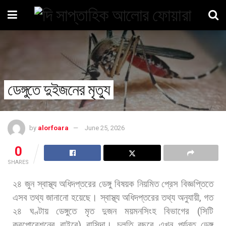
ডেঙ্গুতে দুইজনের মৃত্যু
by
alorfoara
June 25, 2026
0
SHARES
২৪
জুন
স্বাস্থ্য
অধিদপ্তরের
ডেঙ্গু
বিষয়ক
নিয়মিত
প্রেস
বিজ্ঞপ্তিতে
এসব
তথ্য
জানানো
হয়েছে। স্বাস্থ্য
অধিদপ্তরের
তথ্য
অনুযায়ী
,
গত
২৪
ঘণ্টায়
ডেঙ্গুতে
মৃত
দুজন
ময়মনসিংহ
বিভাগের
(
সিটি
করপোরেশনের
বাইরে
)
বাসিন্দা। চলতি
বছরে
এখন
পর্যন্ত
ডেঙ্গু