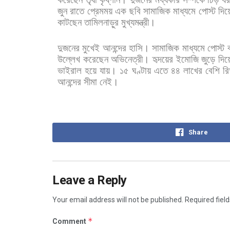
জুন
রাতে
প্রেমময়
এক
ছবি
সামাজিক
মাধ্যমে
পোস্ট
দিয়
কাটছেন
তামিলনাড়ুর
মুখ্যমন্ত্রী।
দুজনের
মুখেই
আনন্দের
হাসি। সামাজিক
মাধ্যমে
পোস্ট
উল্লেখ
করেছেন
অভিনেত্রী।
হৃদয়ের
ইমোজি
জুড়ে
দিয়
ভাইরাল
হয়ে
যায়।
১৫
ঘণ্টায়
এতে
৪৪
লাখের
বেশি
র
আনন্দের
সীমা
নেই।
Share
Leave a Reply
Your email address will not be published.
Required fiel
*
Comment