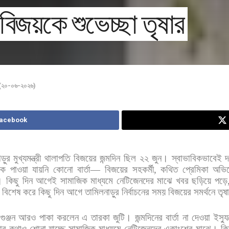
ে বিজয়কে শুভেচ্ছা তৃষার
 (২০-০৬-২০২৬)
Facebook
ড়ুর
মুখ্যমন্ত্রী
থালাপতি
বিজয়ের
জন্মদিন
ছিল
২২
জুন।
স্বাভাবিকভাবেই
দ
কে
পাওয়া
যায়নি
কোনো
বার্তা
—
বিজয়ের
সহকর্মী
,
কথিত
প্রেমিকা
অভিন
।
কিছু
দিন
আগেই
সামাজিক
মাধ্যমে
নেটিজেনদের
মাঝে
খবর
ছড়িয়ে
পড়ে
বিশেষ
করে
কিছু
দিন
আগে
তামিলনাড়ুর
নির্বাচনের
সময়
বিজয়ের
সমর্থনে
তৃষ
গুঞ্জন
আরও
পাকা
করলেন
এ
তারকা
জুটি। জন্মদিনের
বার্তা
না
দেওয়া
ইস্য
ার
কথাও
শোনা
যাচ্ছে
সামাজিক
মাধ্যমে
নেটিজেনদের
একাংশের
মাঝে।
কি