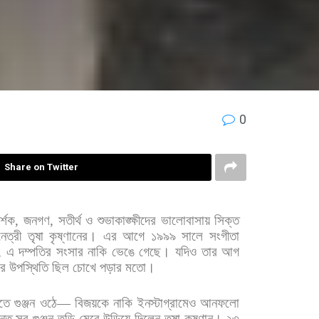
0
Share on Twitter
র্শক
,
জনগণ
,
সতীর্থ
ও
শুভাকাঙ্ক্ষীদের
ভালোবাসায়
সিক্ত
েত্রী
তৃষা
কৃষ্ণানের।
এর
আগে
১৯৯৯
সালে
সংগীতা
,
এ
দম্পতির
সংসার
নাকি
ভেঙে
গেছে।
যদিও
তার
আগ
ার
উপস্থিতি
ছিল
চোখে
পড়ার
মতো।
ুতে
গুঞ্জন
ওঠে
—
বিজয়কে
নাকি
ইনস্টাগ্রামেও
আনফলো
ন্তু
সব
গুঞ্জন
তুড়ি
মেরে
উড়িয়ে
দিলেন
তৃষা
কৃষ্ণান।
২৩