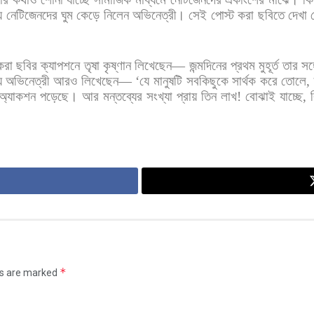
ে
নেটিজেনদের
ঘুম
কেড়ে
নিলেন
অভিনেত্রী।
সেই
পোস্ট
করা
ছবিতে
দেখা
করা
ছবির
ক্যাপশনে
তৃষা
কৃষ্ণান
লিখেছেন
—
জন্মদিনের
প্রথম
মুহূর্ত
তার
সঙ্
ে
অভিনেত্রী
আরও
লিখেছেন
— ‘
যে
মানুষটি
সবকিছুকে
সার্থক
করে
তোলে
,
িঅ্যাকশন
পড়েছে।
আর
মন্তব্যের
সংখ্যা
প্রায়
তিন
লাখ
!
বোঝাই
যাচ্ছে
,
*
ds are marked