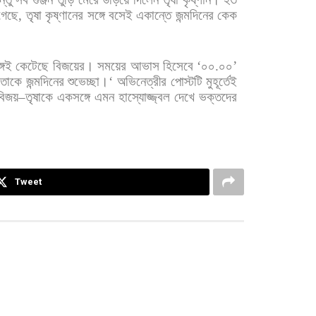
গেছে
,
তৃষা
কৃষ্ণানের
সঙ্গে
বসেই
একান্তে
জন্মদিনের
কেক
গেই
কেটেছে
বিজয়ের।
সময়ের
আভাস
হিসেবে
‘
০০
.
০০
’
তাকে
জন্মদিনের
শুভেচ্ছা।
‘
অভিনেত্রীর
পোস্টটি
মুহূর্তেই
বিজয়
–
তৃষাকে
একসঙ্গে
এমন
হাস্যোজ্জ্বল
দেখে
ভক্তদের
Tweet