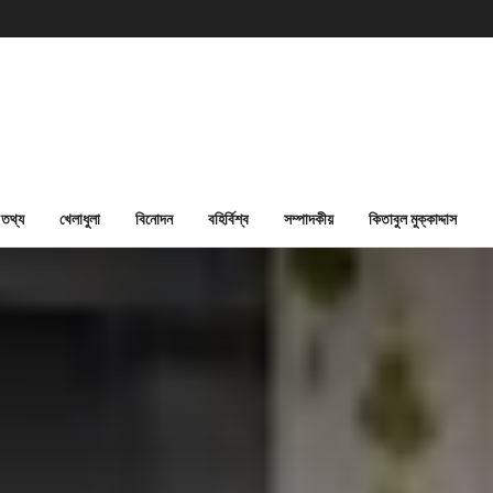
তথ্য
খেলাধুলা
বিনোদন
বহির্বিশ্ব
সম্পাদকীয়
কিতাবুল মুক্কাদ্দাস