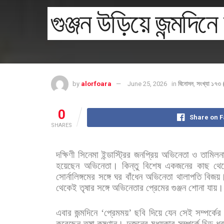
গুঞ্জন উড়িয়ে জন্মদিন
by
alorfoara
June 25, 2026
in
বিনোদন
,
সংখ্যা ১৭৩
0
Share on 
SHARES
দক্ষিণী
সিনেমা
ইন্ডাস্ট্রির
জনপ্রিয়
অভিনেতা
ও
তামিলনা
হয়েছেন
অভিনেতা।
কিন্তু
বিশেষ
একজনের
কাছ
থে
সোর্নালিঙ্গমের
সঙ্গে
ঘর
বাঁধেন
অভিনেতা
থালাপতি
বিজয়
থেকেই
তৃষার
সঙ্গে
অভিনেতার
প্রেমের
গুঞ্জন
শোনা
যায়।
এবার
জন্মদিনে
‘
প্রেমময়
’
ছবি
দিয়ে
যেন
সেই
সম্পর্কের
করেছেন
তৃষা
কৃষ্ণান।
দুজনের
মধ্যকার
সম্পর্কে
চিড়
ধর