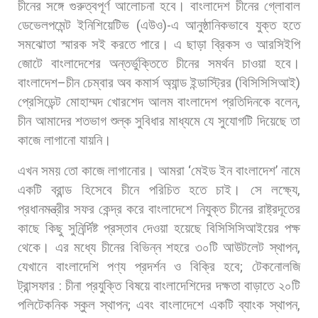
চীনের
সঙ্গে
গুরুত্বপূর্ণ
আলোচনা
হবে।
বাংলাদেশ
চীনের
গ্লোবাল
ডেভেলপমেন্ট
ইনিশিয়েটিভ
(
এউও
)-
এ
আনুষ্ঠানিকভাবে
যুক্ত
হতে
সমঝোতা
স্মারক
সই
করতে
পারে।
এ
ছাড়া
ব্রিকস
ও
আরসিইপি
জোটে
বাংলাদেশের
অন্তর্ভুক্তিতে
চীনের
সমর্থন
চাওয়া
হবে।
বাংলাদেশ
–
চীন
চেম্বার
অব
কমার্স
অ্যান্ড
ইন্ডাস্ট্রির
(
বিসিসিসিআই
)
প্রেসিডেন্ট
মোহাম্মদ
খোরশেদ
আলম
বাংলাদেশ
প্রতিদিনকে
বলেন
,
চীন
আমাদের
শতভাগ
শুল্ক
সুবিধার
মাধ্যমে
যে
সুযোগটি
দিয়েছে
তা
কাজে
লাগানো
যায়নি।
এখন
সময়
তো
কাজে
লাগানোর।
আমরা
‘
মেইড
ইন
বাংলাদেশ
’
নামে
একটি
ব্রান্ড
হিসেবে
চীনে
পরিচিত
হতে
চাই। সে
লক্ষ্যে
,
প্রধানমন্ত্রীর
সফর
কেন্দ্র
করে
বাংলাদেশে
নিযুক্ত
চীনের
রাষ্ট্রদূতের
কাছে
কিছু
সুনির্র্দিষ্ট
প্রস্তাব
দেওয়া
হয়েছে
বিসিসিসিআইয়ের
পক্ষ
থেকে।
এর
মধ্যে
চীনের
বিভিন্ন
শহরে
৩০টি
আউটলেট
স্থাপন
,
যেখানে
বাংলাদেশি
পণ্য
প্রদর্শন
ও
বিক্রি
হবে
;
টেকনোলজি
ট্রান্সফার
:
চীনা
প্রযুক্তি
বিষয়ে
বাংলাদেশিদের
দক্ষতা
বাড়াতে
২০টি
পলিটেকনিক
স্কুল
স্থাপন
;
এবং
বাংলাদেশে
একটি
ব্যাংক
স্থাপন
,