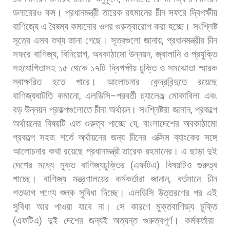
ডলারেরও
কম।
প্রধানমন্ত্রী
তারেক
রহমানের
চীন
সফরে
দ্বিপক্ষীয়
বাণিজ্যে
এ
বৈষম্য
কমানোর
ওপর
গুরুত্বারোপ
করা
হচ্ছে।
সংশ্লিষ্ট
সূত্রে
এসব
তথ্য
জানা
গেছে। সূত্রগুলো
জানায়
,
প্রধানমন্ত্রীর
চীন
সফরে
বাণিজ্য
,
বিনিয়োগ
,
অবকাঠামো
উন্নয়ন
,
জ্বালানি
ও
প্রযুক্তি
সহযোগিতাসহ
১৫
থেকে
১৭টি
দ্বিপক্ষীয়
চুক্তি
ও
সমঝোতা
স্মারক
স্বাক্ষরিত
হতে
পারে।
আলোচনার
কেন্দ্রবিন্দুতে
রয়েছে
বাণিজ্যঘাটতি
কমানো
,
এলডিসি
–
পরবর্তী
চ্যালেঞ্জ
মোকাবিলা
এবং
বড়
উন্নয়ন
প্রকল্পগুলোতে
চীনা
অর্থায়ন।
সংশ্লিষ্টরা
জানান
,
প্রকল্পে
অর্থায়নের
বিষয়টি
এত
গুরুত্ব
পাচ্ছে
যে
,
বাংলাদেশের
অবকাঠামো
প্রকল্পে
সহজ
শর্তে
অর্থায়নের
জন্য
চীনের
এক্সিম
ব্যাংকের
সঙ্গে
আলোচনার
কথা
রয়েছে
প্রধানমন্ত্রী
তারেক
রহমানের।
এ
ছাড়া
দুই
দেশের
মধ্যে
মুক্ত
বাণিজ্যচুক্তির
(
এফটিএ
)
বিষয়টিও
গুরুত্ব
পাচ্ছে। বাণিজ্য
মন্ত্রণালয়ের
কর্মকর্তারা
জানান
,
বর্তমানে
চীন
শতভাগ
পণ্যে
শুল্ক
সুবিধা
দিচ্ছে।
এলডিসি
উত্তরণের
পর
এই
সুবিধা
আর
পাওয়া
যাবে
না। সে
কারণে
মুক্তবাণিজ্য
চুক্তি
(
এফটিএ
)
দুই
দেশের
জন্যই
অত্যন্ত
গুরুত্বপূর্ণ।
কর্মকর্তারা