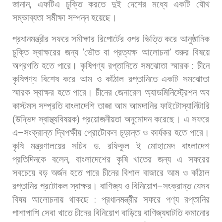
জানান
,
এফটিএ
চুক্তি
করতে
দুই
দেশের
মধ্যে
একটি
যৌথ
সম্ভাব্যতা
সমীক্ষা
সম্পন্ন
হয়েছে।
প্রধানমন্ত্রীর
সফরে
সমীক্ষার
রিপোর্টের
ওপর
ভিত্তি
করে
আনুষ্ঠানিক
চুক্তি
স্বাক্ষরের
জন্য
‘
ভৌত
বা
প্রত্যক্ষ
আলোচনা
’
শুরুর
বিষয়ে
অগ্রগতি
হতে
পারে। কৃষিপণ্য
রপ্তানিতে
সমঝোতা
স্মারক
:
চীনে
কৃষিপণ্য
বিশেষ
করে
আম
ও
কাঁঠাল
রপ্তানিতে
একটি
সমঝোতা
স্মারক
স্বাক্ষর
হতে
পারে।
চীনের
জেনারেল
অ্যাডমিনিস্ট্রেশন
অব
কাস্টমস
সম্প্রতি
বাংলাদেশি
তাজা
আম
আমদানির
ফাইটোস্যানিটারি
(
উদ্ভিদ
স্বাস্থ্যবিষয়ক
)
প্রয়োজনীয়তা
অনুমোদন
করেছে।
এ
সফরে
এ
–
সংক্রান্ত
দ্বিপক্ষীয়
প্রোটোকল
চূড়ান্ত
ও
কার্যকর
হতে
পারে।
কৃষি
মন্ত্রণালয়ের
সচিব
ড
.
রফিকুল
ই
মোহামেদ
বাংলাদেশ
প্রতিদিনকে
বলেন
,
বাংলাদেশের
কৃষি
খাতের
জন্য
এ
সফরের
সবচেয়ে
বড়
অর্জন
হতে
পারে
চীনের
বিশাল
বাজারে
আম
ও
কাঁঠাল
রপ্তানির
প্রটোকল
স্বাক্ষর।
বাণিজ্য
ও
বিনিয়োগ
–
সংক্রান্ত
যেসব
বিষয়
আলোচনায়
থাকছে
:
প্রধানমন্ত্রীর
সফরে
পণ্য
রপ্তানির
পাশাপাশি
সেবা
খাতে
চীনের
বিনিয়োগ
বাড়িয়ে
বাণিজ্যঘাটতি
কমানোর