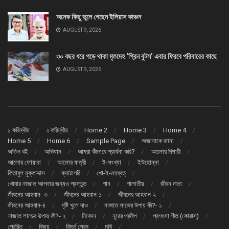
অনেক কিছু ভুলে গেছেন ইলিয়াস কাঞ্চন
AUGUST 9, 2026
৩০ বছর ধরে পড়ে থাকা মৃতদেহ ‘গ্রিন বুটস’ এবার ফিরবে পরিবারের কাছে
AUGUST 9, 2026
১ করিন্থীয়
২ করিন্থীয়
Home 2
Home 3
Home 4
Home 5
Home 6
Sample Page
অজানাকে জানা
অডিও বই
অভিযান
আমরা কীভাবে প্রার্থনা করি?
আলোর দিশারী
আলোর ফোয়ারা
আলোর যাত্রী
ই-সংখ্যা
ইউহোন্না
কিতাবুল মুক্কাদ্দাস
ক্যাটাগরি
খো-ই-মহব্বত্
খোদার নাজাত আপনার জন্যও প্রস্তুত
গান
গালাতীয়
জীবন দাতা
জীবনের আহবান- ৩
জীবনের আহবান-১
জীবনের আহবান-২
জীবনের আহবান-৪
দৃষ্টি খুলে দাও
নাজাত লাভের উপায় কী?- ১
নাজাত লাভের উপায় কী?- ২
নিবেদন
নূরের প্রদীপ
প্রশংসা গীত (কোরাস্)
প্রেরিত
বিজয়
বিমূর্ত প্রেম
মথি