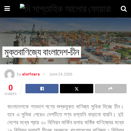
মুক্তবাণিজ্যে বাংলাদেশ-চীন
by
alorfoara
June 24, 2026
0
SHARES
বাংলাদেশকে
শতভাগ
পণ্যে
শুল্কমুক্ত
বাণিজ্য
সুবিধা
দিচ্ছে
চীন।
তবে
এ
সুবিধা
পেয়েও
দেশটিতে
পণ্য
রপ্তানি
বাড়ানো
যায়নি।
দুই
দেশের
মধ্যে
প্রায়
২০
বিলিয়ন
মার্কিন
ডলার
বার্ষিক
বাণিজ্যের
মধ্যে
১৯
বিলিয়ন
ডলারই
চীনের
অনুকূলে
;
বাংলাদেশের
বাণিজ্য
১
বিলিয়ন