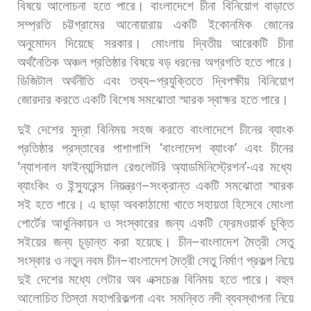
বিষয়ে
আলোচনা
হতে
পারে।
বাংলাদেশে
চীনা
বিনিয়োগ
বাড়াতে
সম্প্রতি
চট্টগ্রামের
আনোয়ারায়
একটি
ইকোনমিক
জোনের
অনুমোদন
দিয়েছে
সরকার।
মোংলায়
দ্বিতীয়
আরেকটি
চীনা
অর্থনৈতিক
অঞ্চল
প্রতিষ্ঠার
বিষয়ে
বড়
ধরনের
অগ্রগতি
হতে
পারে।
ডিজিটাল
অর্থনীতি
এবং
তথ্য
–
প্রযুক্তিতে
দ্বিপক্ষীয়
বিনিয়োগ
জোরদার
করতে
একটি
বিশেষ
সমঝোতা
স্মারক
স্বাক্ষর
হতে
পারে।
দুই
দেশের
মুদ্রা
বিনিময়
সহজ
করতে
বাংলাদেশে
চীনের
ব্যাংক
প্রতিষ্ঠার
প্রস্তাবের
পাশাপাশি
‘
বাংলাদেশ
ব্যাংক
’
এবং
চীনের
‘
ন্যাশনাল
ফাইন্যান্সিয়াল
রেগুলেটরি
অ্যাডমিনিস্ট্রেশন
’-
এর
মধ্যে
ব্যাংকিং
ও
ইন্স্যুরেন্স
নিয়ন্ত্রণ
–
সংক্রান্ত
একটি
সমঝোতা
স্মারক
সই
হতে
পারে।
এ
ছাড়া
অবকাঠামো
খাতে
সহায়তা
হিসেবে
মোংলা
পোর্টের
আধুনিকায়ন
ও
সংস্কারের
জন্য
একটি
ফ্রেমওয়ার্ক
চুক্তি
সইয়ের
জন্য
চূড়ান্ত
করা
হয়েছে।
চীন
–
বাংলাদেশ
মৈত্রী
সেতু
সংস্কার
ও
নতুন
নবম
চীন
–
বাংলাদেশ
মৈত্রী
সেতু
নির্মাণ
প্রকল্প
নিয়ে
দুই
দেশের
মধ্যে
লেটার
অব
এক্সচেঞ্জ
বিনিময়
হতে
পারে।
বহুল
আলোচিত
তিস্তা
মহাপরিকল্পনা
এবং
সমন্বিত
নদী
ব্যবস্থাপনা
নিয়ে