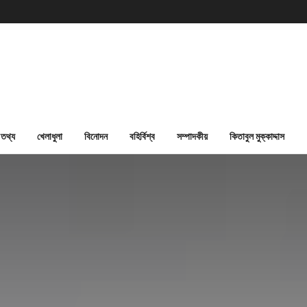
তথ্য
খেলাধুলা
বিনোদন
বহির্বিশ্ব
সম্পাদকীয়
কিতাবুল মুক্কাদ্দাস