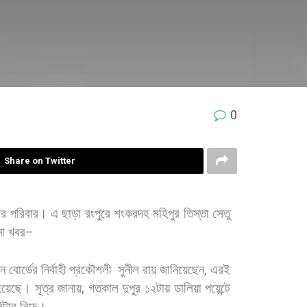
0
Share on Twitter
ার
পরিবার।
এ
ছাড়া
রংপুরে
শংকরদহ
মহিপুর
তিস্তা
সেতু
ো
খবর
–
য়ন
বোর্ডের
নির্বাহী
প্রকৌশলী
সুনীল
রায়
জানিয়েছেন
,
এরই
হয়েছে। সূত্র
জানায়
,
গতকাল
দুপুর
১২টায়
ডালিয়া
পয়েন্টে
মিটার
নিচে।