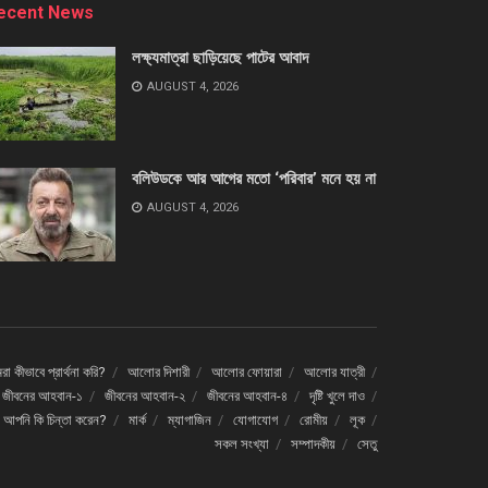
ecent News
লক্ষ্যমাত্রা ছাড়িয়েছে পাটের আবাদ
AUGUST 4, 2026
বলিউডকে আর আগের মতো ‘পরিবার’ মনে হয় না
AUGUST 4, 2026
া কীভাবে প্রার্থনা করি?
আলোর দিশারী
আলোর ফোয়ারা
আলোর যাত্রী
জীবনের আহবান-১
জীবনের আহবান-২
জীবনের আহবান-৪
দৃষ্টি খুলে দাও
ে আপনি কি চিন্তা করেন?
মার্ক
ম্যাগাজিন
যোগাযোগ
রোমীয়
লূক
সকল সংখ্যা
সম্পাদকীয়
সেতু