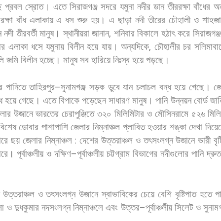
ে
প্রবল
স্রোত।
এতে
সিরাজগঞ্জ
সদরে
যমুনা
নদীর
ডান
তীররক্ষা
বাঁধের
অ
রক্ষা
বাঁধ
এলাকায়
এ
ধস
শুরু
হয়।
এ
ছাড়া
নদী
তীরের
চৌহালী
ও
শাহজা
ন
নদী
তীরবর্তী
মানুষ।
স্থানীয়রা
জানান
,
শনিবার
বিকালে
হঠাৎ
করে
সিরাজগঞ্জ
ার
এলাকা
ধসে
যমুনায়
বিলীন
হয়ে
যায়।
অন্যদিকে
,
চৌহালীর
চর
সলিমাবা
ি
জমি
বিলীন
হচ্ছে।
মানুষ
সব
হারিয়ে
নিঃস্ব
হয়ে
পড়ছে।
র
পানিতে
তাহিরপুর
–
সুনামগঞ্জ
সড়ক
ডুবে
যান
চলাচল
বন্ধ
হয়ে
গেছে।
জ
ধ
হয়ে
গেছে।
এতে
বিপাকে
পড়েছেন
সাধারণ
মানুষ।
পানি
উন্নয়ন
বোর্ড
জান
লার
উজানে
ভারতের
চেরাপুঞ্জিতে
৩২০
মিলিমিটার
ও
মৌসিনরামে
৫২৬
মিল
বিশেষ
ডোবার
পাশাপাশি
জেলার
নিম্নাঞ্চল
প্লাবিত
হওয়ার
শঙ্কা
দেখা
দিয়ে
ারে
ছয়
জেলার
নিম্নাঞ্চল
:
দেশের
উত্তরাঞ্চল
ও
তৎসংলগ্ন
উজানে
ভারী
বৃ
ারে।
পূর্বাঞ্চলীয়
ও
দক্ষিণ
–
পূর্বাঞ্চলীয়
চট্টগ্রাম
বিভাগের
নদীগুলোর
পানি
দ্রুত
উত্তরাঞ্চল
ও
তৎসংলগ্ন
উজানে
স্বাভাবিকের
চেয়ে
বেশি
বৃষ্টিপাত
হতে
প
লা
ও
দুধকুমার
নদসংলগ্ন
নিম্নাঞ্চলে
এবং
উত্তর
–
পূর্বাঞ্চলীয়
সিলেট
ও
সুনামগ