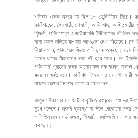
শনিবার
একই
সময়ে
তা
ছিল
১৩
সেন্টিমিটার
নিচে।
ফ
কালীগঞ্জের
,
শৈলমারী
,
নোহালী
,
আমিনগঞ্জ
,
আদিতমারীর
সিন্দুর্না
,
পাটিকাপাড়া
ও
ডাউয়াবাড়ি
ইউনিয়নের
বিভিন্ন
চর
নানা
ফসল
তলিয়ে
যাওয়ার
আশঙ্কা
দেখা
দিয়েছে। চর
স
মিয়া
বলেন
,
হঠাৎ
ঘরবাড়িতে
পানি
ঢুকে
পড়েছে।
চরম
বি
আমন
ধানের
বীজতলার
চারা
নষ্ট
হয়ে
যাবে।
চর
ইসলি
গড্ডিমারী
গ্রামের
কৃষক
আনোয়ারুল
হক
বলেন
,
সকাল
থ
ফসলের
ক্ষতি
হবে।
কালীগঞ্জ
উপজেলার
চর
শৌলমারী
এ
বাড়লে
তাদের
নিরাপদ
আশ্রয়ে
যেতে
হবে।
রংপুর
:
উজানের
ঢল
ও
টানা
বৃষ্টিতে
রংপুরের
গঙ্গাচড়া
উপজ
মুখে
পড়েছে।
জরুরি
ব্যবস্থা
না
নিলে
যেকোনো
সময়
সে
পানি
উন্নয়ন
বোর্ড
বলছে
,
বিষয়টি
এলজিইডির
দেখার
ক
করছেন।