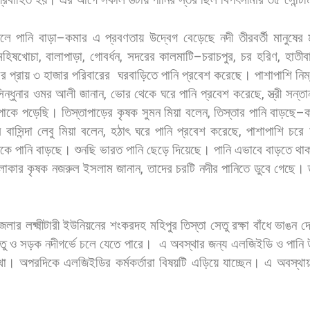
লে
পানি
বাড়া
–
কমার
এ
প্রবণতায়
উদ্বেগ
বেড়েছে
নদী
তীরবর্তী
মানুষের
মহিষখোচা
,
বালাপাড়া
,
গোবর্ধন
,
সদরের
কালমাটি
–
চরাচপুর
,
চর
হরিণ
,
হাতীবা
ের
প্রায়
৩
হাজার
পরিবারের
ঘরবাড়িতে
পানি
প্রবেশ
করেছে।
পাশাপাশি
নিম
িন্ধুনার
ওমর
আলী
জানান
,
ভোর
থেকে
ঘরে
পানি
প্রবেশ
করেছে
,
স্ত্রী
সন্তা
পাকে
পড়েছি।
তিস্তাপাড়ের
কৃষক
সুমন
মিয়া
বলেন
,
তিস্তার
পানি
বাড়ছে
–
র
বাসিন্দা
লেবু
মিয়া
বলেন
,
হঠাৎ
ঘরে
পানি
প্রবেশ
করেছে
,
পাশাপাশি
চরে
েকে
পানি
বাড়ছে।
শুনছি
ভারত
পানি
ছেড়ে
দিয়েছে।
পানি
এভাবে
বাড়তে
থা
লাকার
কৃষক
নজরুল
ইসলাম
জানান
,
তাদের
চরটি
নদীর
পানিতে
ডুবে
গেছে।
েলার
লক্ষ্মীটারী
ইউনিয়নের
শংকরদহ
মহিপুর
তিস্তা
সেতু
রক্ষা
বাঁধে
ভাঙন
দ
তু
ও
সড়ক
নদীগর্ভে
চলে
যেতে
পারে।
এ
অবস্থার
জন্য
এলজিইডি
ও
পানি
থা।
অপরদিকে
এলজিইডির
কর্মকর্তারা
বিষয়টি
এড়িয়ে
যাচ্ছেন।
এ
অবস্থা