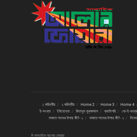
১ করিন্থীয়
২ করিন্থীয়
Home 2
Home 3
Home 4
ই-সংখ্যা
ইউহোন্না
কিতাবুল মুক্কাদ্দাস
ক্যাটাগরি
খো-ই-মহব্ব
নাজাত লাভের উপায় কী?- ১
নাজাত লাভের উপায় কী?- ২
নিবে
দি সাপ্তাহিক আলোর ফোয়ারা