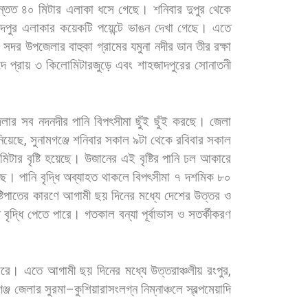
ন্তত
৪০
মিটার
এলাকা
ধসে
গেছে।
শনিবার
দুপুর
থেকে
দপুর
এলাকার
কয়েকটি
পয়েন্টে
ভাঙন
দেখা
গেছে।
এতে
সদর
উপজেলার
বাহুকা
গ্রামের
যমুনা
নদীর
ডান
তীর
রক্ষা
দে
প্রায়
৩
কিলোমিটারজুড়ে
এবং
শাহজাদপুরের
সোনাতনী
েলার
সব
নদনদীর
পানি
বিপৎসীমা
ছুঁই
ছুঁই
করছে।
জেলা
িয়েছে
,
সুনামগঞ্জে
শনিবার
সকাল
৯টা
থেকে
রবিবার
সকাল
িমিটার
বৃষ্টি
হয়েছে।
উজানের
এই
বৃষ্টির
পানি
ঢল
আকারে
ছে।
পানি
বৃদ্ধি
অব্যাহত
থাকলে
বিপৎসীমা
৭
দশমিক
৮০
ষ্টিপাতের
কারণে
আগামী
ছয়
দিনের
মধ্যে
দেশের
উত্তর
ও
বৃদ্ধি
পেতে
পারে।
গতকাল
বন্যা
পূর্বাভাস
ও
সতর্কীকরণ
ারে।
এতে
আগামী
ছয়
দিনের
মধ্যে
উত্তরাঞ্চলীয়
রংপুর
,
ঞ্জ
জেলার
সুরমা
–
কুশিয়ারাসংলগ্ন
নিম্নাঞ্চলে
স্বল্পমেয়াদি