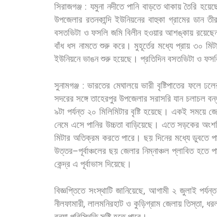
সিরাজগঞ্জ
:
যমুনা
নদীতে
পানি
বাড়তে
থাকায়
তৈরি
হয়েছ
উপজেলার
রতনকান্দি
ইউনিয়নের
বাহুকা
গ্রামের
ডান
তীর
বসতভিটা
ও
ফসলি
জমি
বিলীন
হওয়ার
আশঙ্কায়
রয়েছে
বাঁধ
ধস
নামতে
শুরু
করে।
মুহূর্তের
মধ্যে
প্রায়
৩০
মিট
ইউনিয়নে
ভাঙন
শুরু
হয়েছে।
প্রতিদিন
বসতভিটা
ও
ফসল
সুনামগঞ্জ
:
ভারতের
মেঘালয়ে
ভারী
বৃষ্টিপাতের
ফলে
ঢলে
সদরের
সঙ্গে
তাহেরপুর
উপজেলার
সরাসরি
যান
চলাচল
বন্
৯টা
পর্যন্ত
২০
মিলিমিটার
বৃষ্টি
হয়েছে।
একই
সময়ে
জে
নেমে
এসে
পানির
উচ্চতা
বাড়িয়েছে।
এতে
সড়কের
অংশ
মিটার
অতিক্রম
করতে
পারে। ছয়
দিনের
মধ্যে
ডুবতে
প
উত্তর
–
পূর্বাঞ্চলের
ছয়
জেলার
নিম্নাঞ্চল
প্লাবিত
হতে
প
কেন্দ্র
এ
পূর্বাভাস
দিয়েছে।
বিজ্ঞপ্তিতে
সংস্থাটি
জানিয়েছে
,
আগামী
২
জুলাই
পর্যন্ত
নীলফামারী
,
লালমনিরহাট
ও
কুড়িগ্রাম
জেলায়
তিস্তা
,
ধর
বন্যা
পরিস্থিতি
সৃষ্টি
হতে
পারে।