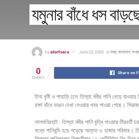
যমুনার বাঁধে ধস বাড়ছে 
by
alorfoara
June 22, 2026
in
তথ্য
,
বাংলাদেশ
,
সংখ্
0
Share on 
SHARES
টানা
বৃষ্টি
ও
পাহাড়ি
ঢলে
তিস্তা
নদীর
পানি
বেড়ে
যাওয়ায়
রক্ষা
বাঁধে
ভাঙন
দেখা
দেওয়ার
খবর
পাওয়া
গেছে।
সিরাজগ
লালমনিরহাট
:
তিস্তা
নদীর
পানি
বৃদ্ধি
পাওয়ায়
তীরবর্তী
চর
মধ্যে
পানিবন্দি
হয়ে
পড়েছে
অন্তত
৩
হাজার
পরিবার।
ত
তিস্তার
পানিপ্রবাহ
বিপৎসীমার
১৫
সেন্টিমিটার
নিচ
দিয়ে