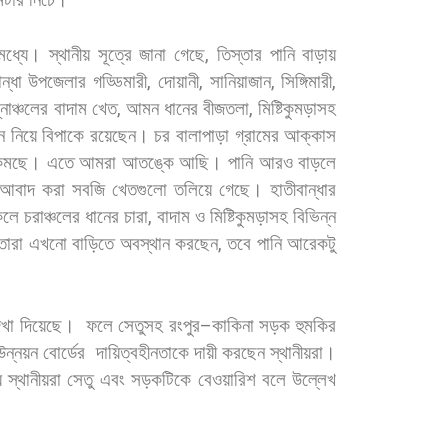
মধ্যে।
স্থানীয়
সূত্রে
জানা
গেছে
,
তিস্তার
পানি
বাড়ায়
ন্ধা
উপজেলার
গড্ডিমারী
,
দোয়ানী
,
সানিয়াজান
,
সিঙ্গিমারী
,
্নাঞ্চলের
বাদাম
খেত
,
আমন
ধানের
বীজতলা
,
মিষ্টিকুমড়াসহ
ন
নিয়ে
বিপাকে
রয়েছেন।
চর
বালাপাড়া
গ্রামের
আক্কাস
কমছে।
এতে
আমরা
আতঙ্কে
আছি।
পানি
আরও
বাড়লে
আবাদ
করা
সবজি
খেতগুলো
তলিয়ে
গেছে।
হাতীবান্ধার
কলে
চরাঞ্চলের
ধানের
চারা
,
বাদাম
ও
মিষ্টিকুমড়াসহ
বিভিন্ন
তারা
এখনো
বাড়িতে
অবস্থান
করছেন
,
তবে
পানি
আরেকটু
েখা
দিয়েছে।
ফলে
সেতুসহ
রংপুর
–
কাকিনা
সড়ক
হুমকির
উন্নয়ন
বোর্ডের
দায়িত্বহীনতাকে
দায়ী
করছেন
স্থানীয়রা।
য়
স্থানীয়রা
সেতু
এবং
সড়কটিকে
বেওয়ারিশ
বলে
উল্লেখ