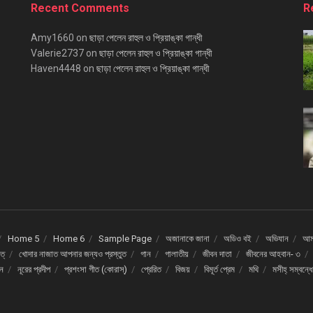
Recent Comments
R
Amy1660
on
ছাড়া পেলেন রাহুল ও প্রিয়াঙ্কা গান্ধী
Valerie2737
on
ছাড়া পেলেন রাহুল ও প্রিয়াঙ্কা গান্ধী
Haven4448
on
ছাড়া পেলেন রাহুল ও প্রিয়াঙ্কা গান্ধী
Home 5
Home 6
Sample Page
অজানাকে জানা
অডিও বই
অভিযান
আমর
ত্
খোদার নাজাত আপনার জন্যও প্রস্তুত
গান
গালাতীয়
জীবন দাতা
জীবনের আহবান- ৩
দন
নূরের প্রদীপ
প্রশংসা গীত (কোরাস্)
প্রেরিত
বিজয়
বিমূর্ত প্রেম
মথি
মসীহ্ সম্বন্ধ