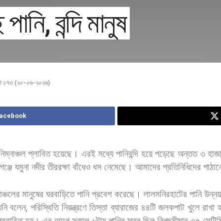
পানি, বন্দি মানুষ
যা ১৭৩ (২০-০৬-২০২৬)
Facebook
নিম্নাঞ্চল
প্লাবিত
হয়েছে।
এরই
মধ্যে
পানিবন্দি
হয়ে
পড়েছে
অন্তত
৩
হাজ
ঞ্জে
যমুনা
নদীর
তীররক্ষা
বাঁধেও
ধস
নেমেছে।
আমাদের
প্রতিনিধিদের
পাঠান
াঞ্চলের
মানুষের
ঘরবাড়িতে
পানি
প্রবেশ
করেছে।
লালমনিরহাটের
পানি
উন্ন
িনি
বলেন
,
পরিস্থিতি
নিয়ন্ত্রণে
তিস্তা
ব্যারাজের
৪৪টি
জলকপাট
খুলে
রাখা
প্রবাহিত
হয়।
এর
আগে
সকাল
৬টায়
পানির
স্তর
ছিল
বিপৎসীমার
৩৫
সেন্টি