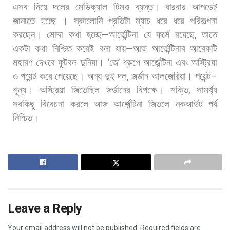
এসব
নিয়ে
দলের
মেডিক্যাল
টিমও
ব্যস্ত।
বারবার
আপডেট
জানাতে
হচ্ছে
। স্কালোনি
প্রতিটা
ম্যাচ
ধরে
ধরে
পরিকল্পনা
করছেন।
মোদ্দা
কথা
হচ্ছে
—
আর্জেন্টিনা
যে
ফর্মে
রয়েছে
,
তাতে
একটা
কথা
নিশ্চিত
করেই
বলা
যায়
—
আজ
আর্জেন্টিনার
আরেকটি
মহারণ
দেখবে
ফুটবল
দুনিয়া।
‘
জে
’
গ্রুপে
আর্জেন্টিনা
এবং
অস্ট্রিয়া
৩
পয়েন্ট
করে
পেয়েছে।
অন্য
দুই
দল
,
জর্ডান
আলজেরিয়া।
পয়েন্ট
–
শূন্য।
অস্ট্রিয়া
জিতেছিল
জর্ডানের
বিপক্ষে।
শক্তি
,
সামর্থ্য
সবকিছু
বিবেচনা
করলে
আজ
আর্জেন্টিনা
জিতলে
নকআউট
পর্ব
নিশ্চিত।
Leave a Reply
Your email address will not be published.
Required fields are