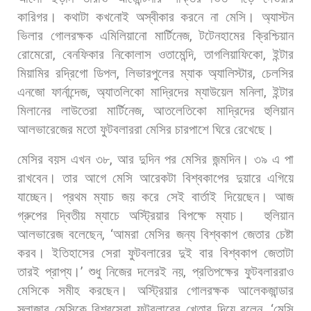
কারিগর।
কথাটা
কখনোই
অস্বীকার
করনে
না
মেসি। অ্যাস্টন
ভিলার
গোলরক্ষক
এমিলিয়ানো
মার্টিনেজ
,
টটেনহামের
ক্রিশ্চিয়ান
রোমেরো
,
বেনফিকার
নিকোলাস
ওতামেন্দি
,
তাগলিয়াফিকো
,
ইন্টার
মিয়ামির
রদ্রিগো
ডিপল
,
লিভারপুলের
ম্যাক
অ্যালিস্টার
,
চেলসির
এনজো
ফার্নান্দেজ
,
অ্যাতলিকো
মাদ্রিদের
ম্যাউয়েল
মনিলা
,
ইন্টার
মিলানের
লাউতেরা
মার্টিনেজ
,
আতলেতিকো
মাদ্রিদের
হুলিয়ান
আলভারেজের
মতো
ফুটবলাররা
মেসির
চারপাশে
ঘিরে
রেখেছে।
মেসির
বয়স
এখন
৩৮
,
আর
দুদিন
পর
মেসির
জন্মদিন।
৩৯
এ
পা
রাখবেন।
তার
আগে
মেসি
আরেকটা
বিশ্বকাপের
দুয়ারে
এগিয়ে
যাচ্ছেন।
প্রথম
ম্যাচ
জয়
করে
সেই
বার্তাই
দিয়েছেন।
আজ
গ্রুপের
দ্বিতীয়
ম্যাচে
অস্ট্রিয়ার
বিপক্ষে
ম্যাচ।
হুলিয়ান
আলভারেজ
বলেছেন
, ‘
আমরা
মেসির
জন্য
বিশ্বকাপ
জেতার
চেষ্টা
করব।
ইতিহাসের
সেরা
ফুটবলারের
দুই
বার
বিশ্বকাপ
জেতাটা
তারই
প্রাপ্য।
’
শুধু
নিজের
দলেরই
নয়
,
প্রতিপক্ষের
ফুটবলাররাও
মেসিকে
সমীহ
করছেন।
অস্ট্রিয়ার
গোলরক্ষক
আলেকজান্ডার
স্লাজার
মেসিকে
বিশ্বসেরা
ফুটবলারের
খেতাব
দিয়ে
বলেন
, ‘
মেসি