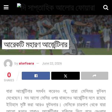
আরেকটি মহারণ আর্জেন্টিনার
by
alorfoara
June 22, 2026
0
SHARES
যারা
আর্জেন্টিনার
সমর্থন
করেনও
না
,
তারা
মেসিময়
ফুটবল
দেখেছেন।
সব
আলো
মেসির
ওপর
থাকলেও
আর্জেন্টিনা
দলে
রয়েছে
ইতিহাস
সৃষ্টি
করা
আরও
ফুটবলার।
মেসিকে
চারপাশ
থেকে
যারা
আলো
ছড়ান
তারাও
আর্জেন্টিনার
শক্তির
ভিত
গড়ে
দেওয়ার