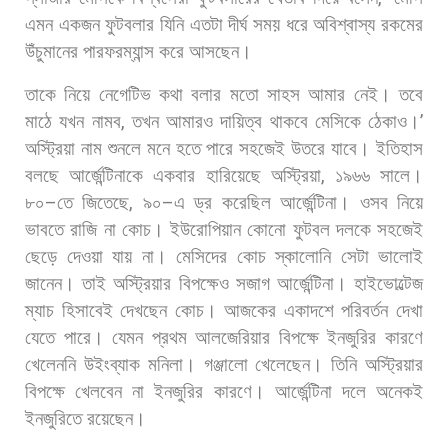
এমন
একজন
ফুটবলার
যিনি
এতটা
দীর্ঘ
সময়
ধরে
অবিশ্বাস্য
রকমের
উঁচুমানের
পারফরম্যান্স
করে
আসছেন।
তাকে
নিয়ে
নেগেটিভ
কথা
বলার
মতো
সাহস
আমার
নেই।
তবে
মাঠে
যখন
নামব
,
তখন
আমারও
দায়িত্ব
থাকবে
মেসিকে
ঠেকাও।
’
অস্ট্রিয়া
নাম
শুনলে
মনে
হতে
পারে
সহজেই
উতরে
যাবে।
ইতিহাস
বলছে
আর্জেন্টিনাকে
একবার
হারিয়েছে
অস্ট্রিয়া
,
১৯৬৬
সালে।
৮০
–
তে
জিতেছে
,
৯০
–
এ
ড্র
করেছিল
আর্জেন্টিনা।
ওসব
নিয়ে
ভাবতে
রাজি
না
কোচ।
ইউরোপিয়ান
কোনো
ফুটবল
দলকে
সহজেই
ছেড়ে
দেওয়া
যায়
না।
মেসিদের
কোচ
স্কালোনি
সেটা
ভালোই
জানেন।
তাই
অস্ট্রিয়ার
বিপক্ষেও
সজাগ
আর্জেন্টিনা।
হাইভোল্টেজ
ম্যাচ
হিসাবেই
দেখছেন
কোচ। আজকের
একাদশে
পরিবর্তন
দেখা
যেতে
পারে।
যেমন
প্রথম
আলজেরিয়ার
বিপক্ষে
ইনজুরির
কারণে
খেলেননি
উইংব্যাক
মনিলা।
গঞ্জালো
খেলেছেন।
তিনি
অস্ট্রিয়ার
বিপক্ষে
খেলবেন
না
ইনজুরির
কারণে।
আর্জেন্টিনা
দলে
অনেকই
ইনজুরিতে
রয়েছেন।