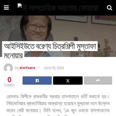
আইসিইউতে বরেণ্য চিত্রশিল্পী মুস্তাফা
মনোয়ার
by
alorfoara
June 20, 2026
0
SHARES
রোববার
শিল্পীকে
রাজধানীর
স্কয়ার
হাসপাতালে
ভর্তি
করানো
হয়।
নিউমোনিয়ার
ব্যাকটেরিয়ায়
আক্রান্ত
হয়েছেন
মুস্তাফা
বলে
উল্লেখ
করেন
মেরী
মনোয়ার। তিনি
বলেন
, ‘
১৪
জুন
ওনাকে
হাসপাতালের