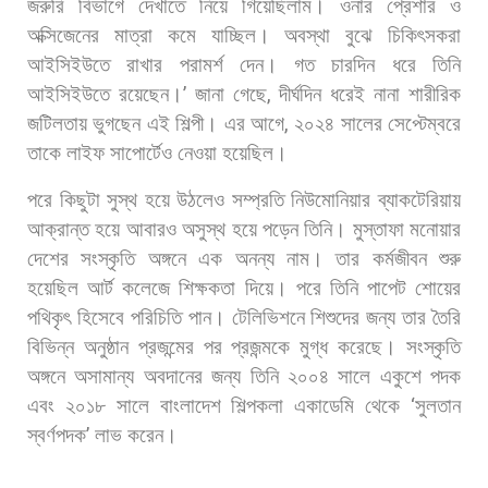
জরুরি
বিভাগে
দেখাতে
নিয়ে
গিয়েছিলাম।
ওনার
প্রেশার
ও
অক্সিজেনের
মাত্রা
কমে
যাচ্ছিল।
অবস্থা
বুঝে
চিকিৎসকরা
আইসিইউতে
রাখার
পরামর্শ
দেন।
গত
চারদিন
ধরে
তিনি
আইসিইউতে
রয়েছেন।
’
জানা
গেছে
,
দীর্ঘদিন
ধরেই
নানা
শারীরিক
জটিলতায়
ভুগছেন
এই
শিল্পী।
এর
আগে
,
২০২৪
সালের
সেপ্টেম্বরে
তাকে
লাইফ
সাপোর্টেও
নেওয়া
হয়েছিল।
পরে
কিছুটা
সুস্থ
হয়ে
উঠলেও
সম্প্রতি
নিউমোনিয়ার
ব্যাকটেরিয়ায়
আক্রান্ত
হয়ে
আবারও
অসুস্থ
হয়ে
পড়েন
তিনি। মুস্তাফা
মনোয়ার
দেশের
সংস্কৃতি
অঙ্গনে
এক
অনন্য
নাম।
তার
কর্মজীবন
শুরু
হয়েছিল
আর্ট
কলেজে
শিক্ষকতা
দিয়ে।
পরে
তিনি
পাপেট
শোয়ের
পথিকৃৎ
হিসেবে
পরিচিতি
পান।
টেলিভিশনে
শিশুদের
জন্য
তার
তৈরি
বিভিন্ন
অনুষ্ঠান
প্রজন্মের
পর
প্রজন্মকে
মুগ্ধ
করেছে। সংস্কৃতি
অঙ্গনে
অসামান্য
অবদানের
জন্য
তিনি
২০০৪
সালে
একুশে
পদক
এবং
২০১৮
সালে
বাংলাদেশ
শিল্পকলা
একাডেমি
থেকে
‘
সুলতান
স্বর্ণপদক
’
লাভ
করেন।