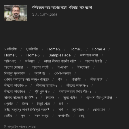
বলিউডকে আর আগের মতো ‘পরিবার’ মনে হয় না
AUGUST 4, 2026
১ করিন্থীয়
২ করিন্থীয়
Home 2
Home 3
Home 4
Home 5
Home 6
Sample Page
অজানাকে জানা
অডিও বই
অভিযান
আমরা কীভাবে প্রার্থনা করি?
আলোর দিশারী
আলোর ফোয়ারা
আলোর যাত্রী
ই-সংখ্যা
ইউহোন্না
কিতাবুল মুক্কাদ্দাস
ক্যাটাগরি
খো-ই-মহব্বত্
খোদার নাজাত আপনার জন্যও প্রস্তুত
গান
গালাতীয়
জীবন দাতা
জীবনের আহবান- ৩
জীবনের আহবান-১
জীবনের আহবান-২
জীবনের আহবান-৪
দৃষ্টি খুলে দাও
নাজাত লাভের উপায় কী?- ১
নাজাত লাভের উপায় কী?- ২
নিবেদন
নূরের প্রদীপ
প্রশংসা গীত (কোরাস্)
প্রেরিত
বিজয়
বিমূর্ত প্রেম
মথি
মসীহ্ সম্বন্ধে আপনি কি চিন্তা করেন?
মার্ক
ম্যাগাজিন
যোগাযোগ
রোমীয়
লূক
সকল সংখ্যা
সম্পাদকীয়
সেতু
দি সাপ্তাহিক আলোর ফোয়ারা