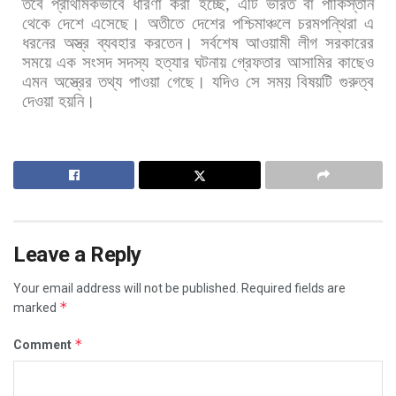
তবে
প্রাথমিকভাবে
ধারণা
করা
হচ্ছে
,
এটি
ভারত
বা
পাকিস্তান
থেকে
দেশে
এসেছে।
অতীতে
দেশের
পশ্চিমাঞ্চলে
চরমপন্থিরা
এ
ধরনের
অস্ত্র
ব্যবহার
করতেন।
সর্বশেষ
আওয়ামী
লীগ
সরকারের
সময়ে
এক
সংসদ
সদস্য
হত্যার
ঘটনায়
গ্রেফতার
আসামির
কাছেও
এমন
অস্ত্রের
তথ্য
পাওয়া
গেছে।
যদিও
সে
সময়
বিষয়টি
গুরুত্ব
দেওয়া
হয়নি।
Leave a Reply
Your email address will not be published.
Required fields are
*
marked
*
Comment