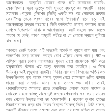
আগ্নেয়াস্ত্র।
অস্ত্রটির
ভেতরে
থাকে
ছোট
আকারের
ফায়ারিং
মেকানিজম।
স্বল্প
দূরত্বে
গুলি
ছুড়তে
ব্যবহূত
হয়
অস্ত্রটি। ঢাকা
মহানগর
গোয়েন্দা
পুলিশের
(
ডিবি
)
একটি
দল
গত
সোমবার
ঢাকার
কেরানীগঞ্জ
থেকে
প্রথম
বারের
মতো
‘
পেনগান
’
নামে
নতুন
এই
আগ্নেয়াস্ত্র
উদ্ধার
করেছে।
ডিবি
কর্মকর্তারা
জানান
,
কলমের
মতো
দেখতে
‘
পেনগান
’
মারাত্মক
আগ্নেয়াস্ত্র।
এটি
সহজে
বহন
করতে
পারবে
যে
কেউ
,
কারণ
অস্ত্রটি
শরীরে
বা
যে
কোনো
স্থানে
লুকিয়ে
রাখা
যায়।
আকারে
ছোট
হওয়ায়
এটি
সহজেই
পকেট
বা
ব্যাগে
রাখা
যায়
এবং
তল্লাশির
সময়
অনেক
ক্ষেত্রে
চোখ
এড়িয়ে
যেতে
পারে।
গত
৩
এপ্রিল
পুরান
ঢাকার
নয়াবাজারে
যুবদল
নেতা
রাসেলকে
গুলি
করে
হত্যাচেষ্টার
ঘটনায়
এই
অস্ত্র
ব্যবহার
করা
হয়েছিল।
এ
নিয়ে
উদ্বিগ্ন
আইনশৃঙ্খলা
বাহিনী।
ডিবির
লালবাগ
বিভাগের
অতিরিক্ত
উপকমিশনার
নূরে
আলম
বলেন
,
যুবদল
নেতা
রাসেলকে
গুলির
ঘটনায়
দায়ের
করা
মামলায়
আমরা
ছায়া
তদন্ত
শুরু
করি।
তারই
ধারাবাহিকতায়
সোমবার
রাতে
কেরানীগঞ্জ
এলাকা
থেকে
সায়মন
ও
সোহেল
ওরফে
কাল্লু
নামে
দুই
জনকে
গ্রেফতার
করা
হয়।
তাদের
কাছ
থেকেই
উদ্ধার
করা
হয়
‘
পেনগানটি
’
।
গতকাল
বুধবার
তাদের
জিজ্ঞাসাবাদের
জন্য
চার
দিনের
রিমান্ডে
নিয়েছে
ডিবি।
তিনি
বলেন
,
অস্ত্রটি
কীভাবে
দেশে
এসেছে
এবং
কারা
এর
সঙ্গে
জড়িত
তা
তদন্ত