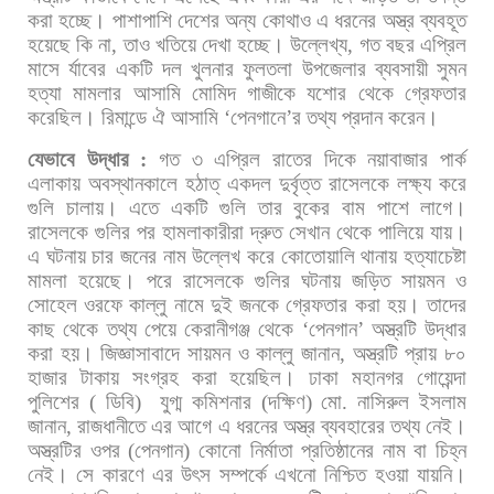
করা
হচ্ছে।
পাশাপাশি
দেশের
অন্য
কোথাও
এ
ধরনের
অস্ত্র
ব্যবহূত
হয়েছে
কি
না
,
তাও
খতিয়ে
দেখা
হচ্ছে। উল্লেখ্য
,
গত
বছর
এপ্রিল
মাসে
র্যাবের
একটি
দল
খুলনার
ফুলতলা
উপজেলার
ব্যবসায়ী
সুমন
হত্যা
মামলার
আসামি
মোমিদ
গাজীকে
যশোর
থেকে
গ্রেফতার
করেছিল।
রিমান্ডে
ঐ
আসামি
‘
পেনগানে
’
র
তথ্য
প্রদান
করেন।
যেভাবে
উদ্ধার
:
গত
৩
এপ্রিল
রাতের
দিকে
নয়াবাজার
পার্ক
এলাকায়
অবস্থানকালে
হঠাত্
একদল
দুর্বৃত্ত
রাসেলকে
লক্ষ্য
করে
গুলি
চালায়।
এতে
একটি
গুলি
তার
বুকের
বাম
পাশে
লাগে।
রাসেলকে
গুলির
পর
হামলাকারীরা
দ্রুত
সেখান
থেকে
পালিয়ে
যায়।
এ
ঘটনায়
চার
জনের
নাম
উল্লেখ
করে
কোতোয়ালি
থানায়
হত্যাচেষ্টা
মামলা
হয়েছে।
পরে
রাসেলকে
গুলির
ঘটনায়
জড়িত
সায়মন
ও
সোহেল
ওরফে
কাল্লু
নামে
দুই
জনকে
গ্রেফতার
করা
হয়।
তাদের
কাছ
থেকে
তথ্য
পেয়ে
কেরানীগঞ্জ
থেকে
‘
পেনগান
’
অস্ত্রটি
উদ্ধার
করা
হয়।
জিজ্ঞাসাবাদে
সায়মন
ও
কাল্লু
জানান
,
অস্ত্রটি
প্রায়
৮০
হাজার
টাকায়
সংগ্রহ
করা
হয়েছিল।
ঢাকা
মহানগর
গোয়েন্দা
পুলিশের
(
ডিবি
)
যুগ্ম
কমিশনার
(
দক্ষিণ
)
মো
.
নাসিরুল
ইসলাম
জানান
,
রাজধানীতে
এর
আগে
এ
ধরনের
অস্ত্র
ব্যবহারের
তথ্য
নেই।
অস্ত্রটির
ওপর
(
পেনগান
)
কোনো
নির্মাতা
প্রতিষ্ঠানের
নাম
বা
চিহ্ন
নেই।
সে
কারণে
এর
উৎস
সম্পর্কে
এখনো
নিশ্চিত
হওয়া
যায়নি।