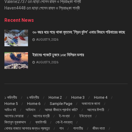
Valerie2737
on
ছাড়া পেলেন রাহুল ও প্রিয়াঙ্কা গান্ধী
Haven4448
on
ছাড়া পেলেন রাহুল ও প্রিয়াঙ্কা গান্ধী
Recent News
৩০ বছর ধরে পড়ে থাকা মৃতদেহ ‘গ্রিন বুটস’ এবার ফিরবে পরিবারের কাছে
AUGUST 9, 2026
ইরানের পকেটে ঢুকবে ১৩৫ বিলিয়ন ডলার
AUGUST 9, 2026
১ করিন্থীয়
২ করিন্থীয়
Home 2
Home 3
Home 4
Home 5
Home 6
Sample Page
অজানাকে জানা
অডিও বই
অভিযান
আমরা কীভাবে প্রার্থনা করি?
আলোর দিশারী
আলোর ফোয়ারা
আলোর যাত্রী
ই-সংখ্যা
ইউহোন্না
কিতাবুল মুক্কাদ্দাস
ক্যাটাগরি
খো-ই-মহব্বত্
খোদার নাজাত আপনার জন্যও প্রস্তুত
গান
গালাতীয়
জীবন দাতা