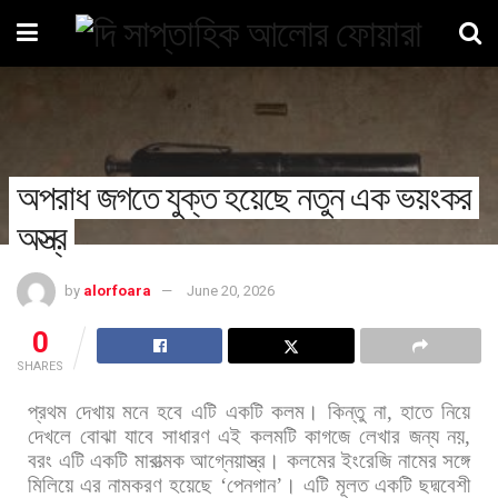
অপরাধ জগতে যুক্ত হয়েছে নতুন এক ভয়ংকর
অস্ত্র
by
alorfoara
June 20, 2026
0
SHARES
প্রথম
দেখায়
মনে
হবে
এটি
একটি
কলম।
কিন্তু
না
,
হাতে
নিয়ে
দেখলে
বোঝা
যাবে
সাধারণ
এই
কলমটি
কাগজে
লেখার
জন্য
নয়
,
বরং
এটি
একটি
মারাত্মক
আগ্নেয়াস্ত্র।
কলমের
ইংরেজি
নামের
সঙ্গে
মিলিয়ে
এর
নামকরণ
হয়েছে
‘
পেনগান
’
।
এটি
মূলত
একটি
ছদ্মবেশী