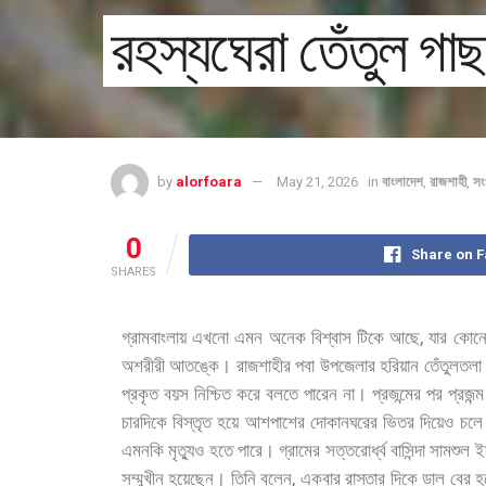
রহস্যঘেরা তেঁতুল গাছ
by
alorfoara
May 21, 2026
in
বাংলাদেশ
,
রাজশাহী
,
সং
0
Share on 
SHARES
,
গ্রামবাংলায়
এখনো
এমন
অনেক
বিশ্বাস
টিকে
আছে
যার
কোন
অশরীরী
আতঙ্কে।
রাজশাহীর
পবা
উপজেলার
হরিয়ান
তেঁতুলতলা
প্রকৃত
বয়স
নিশ্চিত
করে
বলতে
পারেন
না।
প্রজন্মের
পর
প্রজন্ম
চারদিকে
বিস্তৃত
হয়ে
আশপাশের
দোকানঘরের
ভিতর
দিয়েও
চলে
এমনকি
মৃত্যুও
হতে
পারে।
গ্রামের
সত্তরোর্ধ্ব
বাসিন্দা
সামশুল
ই
,
সম্মুখীন
হয়েছেন।
তিনি
বলেন
একবার
রাস্তার
দিকে
ডাল
বের
হ