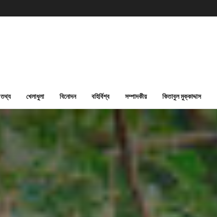
তথ্য
খেলাধুলা
বিনোদন
বহির্বিশ্ব
সম্পাদকীয়
কিতাবুল মুক্কাদ্দাস