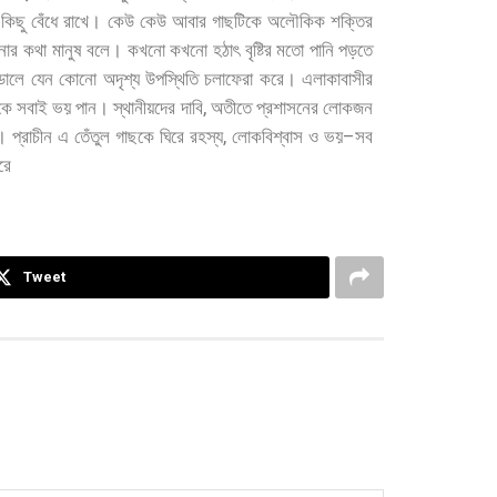
কিছু
বেঁধে
রাখে।
কেউ
কেউ
আবার
গাছটিকে
অলৌকিক
শক্তির
নার
কথা
মানুষ
বলে।
কখনো
কখনো
হঠাৎ
বৃষ্টির
মতো
পানি
পড়তে
ডালে
যেন
কোনো
অদৃশ্য
উপস্থিতি
চলাফেরা
করে।
এলাকাবাসীর
,
কে
সবাই
ভয়
পান।
স্থানীয়দের
দাবি
অতীতে
প্রশাসনের
লোকজন
,
–
।
প্রাচীন
এ
তেঁতুল
গাছকে
ঘিরে
রহস্য
লোকবিশ্বাস
ও
ভয়
সব
রে
Tweet