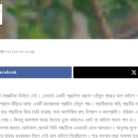
খ্যা ১৭১ (১৬-০৫-২০২৬)
Facebook
–
ো
বৈজ্ঞানিক
ভিত্তি
নেই।
তেমনই
একটি
প্রচলিত
ধারণা
তেঁতুল
গাছের
ডাল
কাটলে
,
গ্রামে
দাঁড়িয়ে
আছে
একটি
রহস্যঘেরা
প্রাচীন
তেঁতুল
গাছ।
স্থানীয়দের
দাবি
গাছটির
ব
,
ধরে
গাছটিকে
ঘিরে
তৈরি
হয়েছে
নানা
অলৌকিক
গল্প
বিশ্বাস
ও
জনশ্রুতি।
হরিয়ান
ত
গেছে।
কিন্তু
ডালপালা
ঘরের
ভিতরে
ঢুকে
থাকলেও
কেউ
তা
কাটতে
সাহস
পান
না।
,
সলাম
জানান
ছোটকাল
থেকেই
তিনি
গাছটিকে
এভাবেই
দেখে
আসছেন।
মানুষের
মুখে
য়ে
থাকায়
কয়েকজন
মিলে
সেই
ডাল
কাটতে
গিয়েছিলেন।
পরে
শুনলাম
তারা
অসুস্থ
হয়