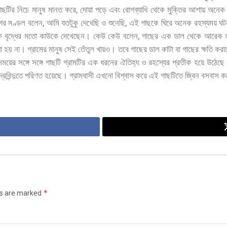
,
াছটির
নিচে
মানুষ
মানত
করে
দোয়া
পড়ে
এবং
রোগব্যাধি
থেকে
মুক্তির
আশায়
অনেক
,
,
গর
মণ্ডল
বলেন
আমি
যতটুকু
দেখেছি
ও
শুনেছি
এই
গাছকে
ঘিরে
অনেক
রহস্যময়
ঘট
,
ক
বৃদ্ধের
মতো
কাউকে
দেখেছেন।
কেউ
কেউ
বলেন
গাছের
এক
ডাল
থেকে
আরেক
া
হয়
না।
গ্রামের
মানুষ
সেই
তেঁতুল
খায়ও।
তবে
গাছের
ডাল
কাটা
বা
গাছের
ক্ষতি
করা
সময়ের
সঙ্গে
সঙ্গে
গাছটি
গ্রামটির
এক
ধরনের
ঐতিহ্য
ও
রহস্যের
প্রতীক
হয়ে
উঠেছে
দ্রবিন্দুতে
পরিণত
হয়েছে।
গ্রামবাসী
এখনো
বিশ্বাস
করে
এই
গাছটিতে
জ্বিন
বসবাস
ক
*
ds are marked