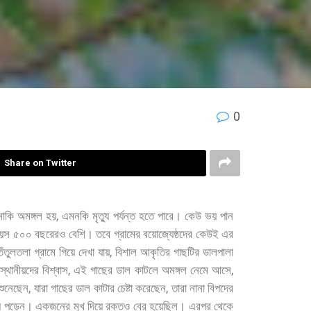
0
Share on Twitter
,
নাকি
অমঙ্গল
হয়
এমনকি
মৃত্যু
পর্যন্ত
হতে
পারে।
কেউ
ভয়
পান
য়স
৫০০
বছরেরও
বেশি।
তবে
গ্রামের
বয়োজ্যেষ্ঠদের
কেউই
এর
,
েঁতুলতলা
গ্রামে
গিয়ে
দেখা
যায়
বিশাল
আকৃতির
গাছটির
ডালপালা
,
,
স্থানীয়দের
বিশ্বাস
এই
গাছের
ডাল
কাটলে
অমঙ্গল
নেমে
আসে
,
,
শুনেছেন
যারা
গাছের
ডাল
কাটার
চেষ্টা
করেছেন
তারা
নানা
বিপদের
ে
পড়েন।
একজনের
মুখ
দিয়ে
রক্তও
বের
হয়েছিল।
এরপর
থেকে