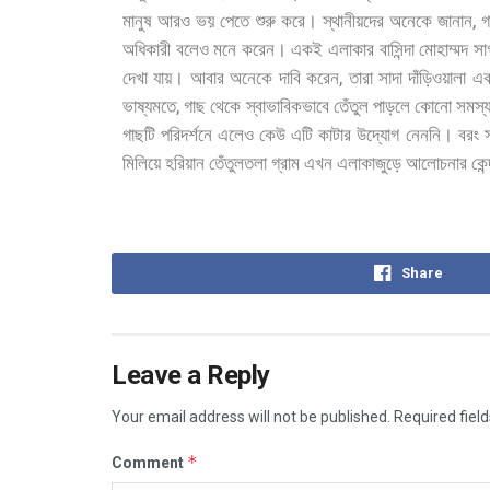
,
মানুষ
আরও
ভয়
পেতে
শুরু
করে।
স্থানীয়দের
অনেকে
জানান
গ
অধিকারী
বলেও
মনে
করেন।
একই
এলাকার
বাসিন্দা
মোহাম্মদ
সা
,
দেখা
যায়।
আবার
অনেকে
দাবি
করেন
তারা
সাদা
দাঁড়িওয়ালা
এ
,
ভাষ্যমতে
গাছ
থেকে
স্বাভাবিকভাবে
তেঁতুল
পাড়লে
কোনো
সমস্য
গাছটি
পরিদর্শনে
এলেও
কেউ
এটি
কাটার
উদ্যোগ
নেননি।
বরং
মিলিয়ে
হরিয়ান
তেঁতুলতলা
গ্রাম
এখন
এলাকাজুড়ে
আলোচনার
কেন্
Share
Leave a Reply
Your email address will not be published.
Required fiel
*
Comment