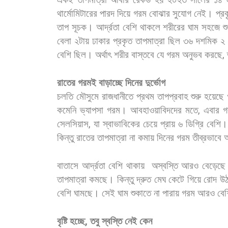
থার্মোমিটারের
পারদ
দিয়ে
গরম
বোঝার
সুযোগ
নেই।
প্র
তাপ
সূচক।
আর্দ্রতা
বেশি
থাকলে
শরীরের
ঘাম
সহজে
শ
বেলা
২টায়
ঢাকার
প্রকৃত
তাপমাত্রা
ছিল
৩৬
দশমিক
২
বেশি
ছিল।
অর্থাৎ
শরীর
বাস্তবে
যে
গরম
অনুভব
করছে
,
রাতের
গরমই
বাড়াচ্ছে
দিনের
দুর্ভোগ
চলতি
মৌসুমে
রাজধানীতে
প্রথম
তাপপ্রবাহ
শুরু
হয়েছে
কমেনি
ভ্যাপসা
গরম।
আবহাওয়াবিদদের
মতে
,
এবার
গ
সেলসিয়াস
,
যা
স্বাভাবিকের
চেয়ে
প্রায়
৬
ডিগ্রি
বেশি।
কিন্তু
রাতের
তাপমাত্রা
না
কমায়
দিনের
গরম
তীব্রভাবে
অ
বাতাসে
আর্দ্রতা
বেশি
থাকায়
অস্বস্তি
আরও
বেড়েছে
তাপমাত্রা
কমছে।
কিন্তু
দ্রুত
মেঘ
কেটে
গিয়ে
রোদ
উ
বেশি
ঘামছে।
সেই
ঘাম
শুকাতে
না
পারায়
গরম
আরও
বেশ
বৃষ্টি
হচ্ছে
,
তবু
স্বস্তি
নেই
কেন