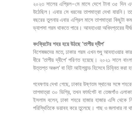
২০২৩
সালের
এপ্রিল
–
মে
মাসে
দেশে
টানা
৩৫
দিন
এ
উঠেছিল।
এবার
সে
ধরনের
তাপমাত্রা
দেখা
যায়নি।
ত
বছরের
তুলনায়
এবার
এপ্রিল
মাসে
তাপমাত্রা
কিছুটা
ক
ভ্যাপসা
গরম
থাকতে
পারে।
আবহাওয়া
অধিদপ্তরের
দীর্
কংক্রিটের
শহর
হয়ে
উঠছে
‘
তাপীয়
দ্বীপ
’
বিশেষজ্ঞদের
মতে
,
ঢাকার
গরম
এখন
শুধু
আবহাওয়ার
কার
ধীরে
‘
তাপীয়
দ্বীপে
’
পরিণত
হয়েছে। ২০২১
সালে
বাংল
উত্তপ্ত
অঞ্চল
’
বা
হিট
আইল্যান্ড
হিসেবে
চিহ্নিত
করা
হ
গবেষণায়
দেখা
গেছে
,
ঢাকার
উষ্ণতম
স্থানের
সঙ্গে
শহরে
তাপমাত্রা
৩০
ডিগ্রি
,
তখন
ফার্মগেট
বা
তেজগাঁও
এলাকা
ইসলাম
বলেন
,
ঢাকা
শহরে
হাজার
হাজার
এসি
থেকে
নি
পরিস্থিতিকে
ভয়াবহ
করে
তুলেছে।
গাছ
ও
জলাধার
না
থ