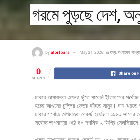
গরমে পুড়ছে দেশ, অন
by
alorfoara
May 21, 2026
in
তথ্য
,
বাংলাদেশ
,
সংখ্য
0
Share on 
SHARES
ঢাকার
তাপমাত্রা
এখনও
ছুঁতে
পারেনি
ইতিহাসের
সর্বোচ্চ
হচ্ছে
আগুনের
চুল্লির
ভেতর
হাঁটছে
মানুষ।
ঘাম
ঝরছে
ঢাকার
সর্বোচ্চ
তাপমাত্রা
রেকর্ড
হয়েছিল
১৯৬০
সালের
৩
সর্বোচ্চ
তাপমাত্রা
ওঠে
৪০
দশমিক
২
ডিগ্রি
সেলসিয়াসে
একই
তাপমাত্রা
আবার
রেকর্ড
হয়
২০২৩
সালের
১৪