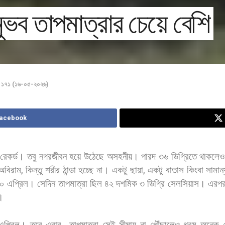
ুভব তাপমাত্রার চেয়ে বেশি
া ১৭১ (১৬-০৫-২০২৬)
Facebook
রেকর্ড।
তবু
নগরজীবন
হয়ে
উঠেছে
অসহনীয়।
পারদ
৩৬
ডিগ্রিতে
থাকলেও
অবিরাম
,
কিন্তু
শরীর
ঠান্ডা
হচ্ছে
না।
একটু
ছায়া
,
একটু
বাতাস
কিংবা
সামান্
০
এপ্রিল।
সেদিন
তাপমাত্রা
ছিল
৪২
দশমিক
৩
ডিগ্রি
সেলসিয়াস।
এরপ
।
এপ্রিল।
তবে
এবার
তাপমাত্রা
সেই
সীমায়
না
পৌঁছালেও
গরম
অনেক