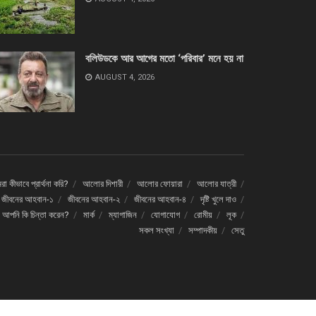
বলিউডকে আর আগের মতো ‘পরিবার’ মনে হয় না
AUGUST 4, 2026
া কীভাবে প্রার্থনা করি?
আলোর দিশারী
আলোর ফোয়ারা
আলোর যাত্রী
জীবনের আহবান-১
জীবনের আহবান-২
জীবনের আহবান-৪
দৃষ্টি খুলে দাও
ে আপনি কি চিন্তা করেন?
মার্ক
ম্যাগাজিন
যোগাযোগ
রোমীয়
লূক
সকল সংখ্যা
সম্পাদকীয়
সেতু