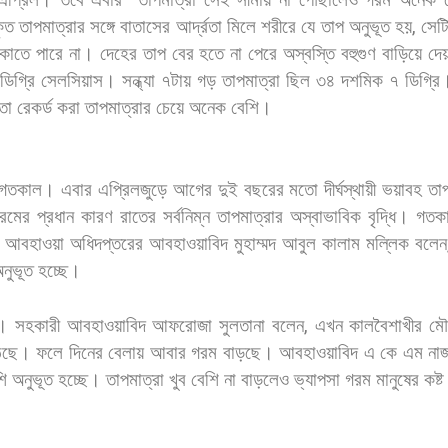
কৃত
তাপমাত্রার
সঙ্গে
বাতাসের
আর্দ্রতা
মিলে
শরীরে
যে
তাপ
অনুভূত
হয়
,
সেট
ুকাতে
পারে
না।
দেহের
তাপ
বের
হতে
না
পেরে
অস্বস্তি
বহুগুণ
বাড়িয়ে
দে
ডিগ্রি
সেলসিয়াস।
সন্ধ্যা
৭টায়
গড়
তাপমাত্রা
ছিল
৩৪
দশমিক
৭
ডিগ্রি
তা
রেকর্ড
করা
তাপমাত্রার
চেয়ে
অনেক
বেশি।
গতকাল।
এবার
এপ্রিলজুড়ে
আগের
দুই
বছরের
মতো
দীর্ঘস্থায়ী
ভয়াবহ
তা
রমের
প্রধান
কারণ
রাতের
সর্বনিম্ন
তাপমাত্রার
অস্বাভাবিক
বৃদ্ধি।
গতক
 আবহাওয়া
অধিদপ্তরের
আবহাওয়াবিদ
মুহাম্মদ
আবুল
কালাম
মল্লিক
বলেন
নুভূত
হচ্ছে।
। সহকারী
আবহাওয়াবিদ
আফরোজা
সুলতানা
বলেন
,
এখন
কালবৈশাখীর
মৌ
ঠছে।
ফলে
দিনের
বেলায়
আবার
গরম
বাড়ছে। আবহাওয়াবিদ
এ
কে
এম
না
ি
অনুভূত
হচ্ছে।
তাপমাত্রা
খুব
বেশি
না
বাড়লেও
ভ্যাপসা
গরম
মানুষের
কষ্ট