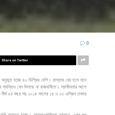
0
Share on Twitter
অনুভূত
হচ্ছে
৪২
ডিগ্রির
বেশি।
রাস্তায়
বের
হলে
মনে
য
স্বস্তিও
যেন
মিলছে
না
রাজধানীতে। স্বাধীনতার
আগে
র
দীর্ঘ
৫৪
বছর
পর
২০১৪
সালের
১৪
ও
২৩
এপ্রিল
ঢাকায়
বেশি
অনুভূত
হচ্ছে। আবহাওয়াবিদরা
বলছেন
এখন
শুধু