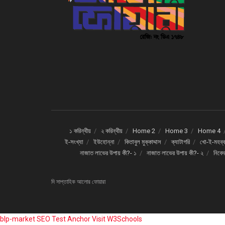
১ করিন্থীয়
২ করিন্থীয়
Home 2
Home 3
Home 4
ই-সংখ্যা
ইউহোন্না
কিতাবুল মুক্কাদ্দাস
ক্যাটাগরি
খো-ই-মহব্ব
নাজাত লাভের উপায় কী?- ১
নাজাত লাভের উপায় কী?- ২
নিবে
দি সাপ্তাহিক আলোর ফোয়ারা
blp-market
SEO Test Anchor
Visit W3Schools