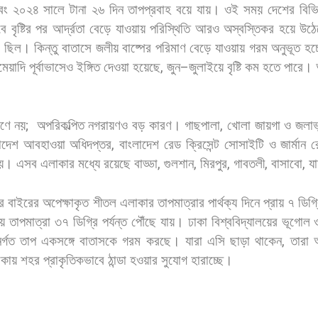
বং
২০২৪
সালে
টানা
২৬
দিন
তাপপ্রবাহ
বয়ে
যায়।
ওই
সময়
দেশের
বিভি
বে
বৃষ্টির
পর
আর্দ্রতা
বেড়ে
যাওয়ায়
পরিস্থিতি
আরও
অস্বস্তিকর
হয়ে
উঠে
ম
ছিল।
কিন্তু
বাতাসে
জলীয়
বাষ্পের
পরিমাণ
বেড়ে
যাওয়ায়
গরম
অনুভূত
হচ্
ঘমেয়াদি
পূর্বাভাসেও
ইঙ্গিত
দেওয়া
হয়েছে
,
জুন
–
জুলাইয়ে
বৃষ্টি
কম
হতে
পারে।
ণে
নয়
;
অপরিকল্পিত
নগরায়ণও
বড়
কারণ।
গাছপালা
,
খোলা
জায়গা
ও
জলাভ
াদেশ
আবহাওয়া
অধিদপ্তর
,
বাংলাদেশ
রেড
ক্রিসেন্ট
সোসাইটি
ও
জার্মান
র
য়।
এসব
এলাকার
মধ্যে
রয়েছে
বাড্ডা
,
গুলশান
,
মিরপুর
,
গাবতলী
,
বাসাবো
,
যা
র
বাইরের
অপেক্ষাকৃত
শীতল
এলাকার
তাপমাত্রার
পার্থক্য
দিনে
প্রায়
৭
ডিগ্
য়
তাপমাত্রা
৩৭
ডিগ্রি
পর্যন্ত
পৌঁছে
যায়। ঢাকা
বিশ্ববিদ্যালয়ের
ভূগোল
র্গত
তাপ
একসঙ্গে
বাতাসকে
গরম
করছে।
যারা
এসি
ছাড়া
থাকেন
,
তারা
াকায়
শহর
প্রাকৃতিকভাবে
ঠান্ডা
হওয়ার
সুযোগ
হারাচ্ছে।