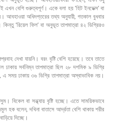
,
িই
এখন
বেশি
গুরুত্বপূর্ণ।
একে
বলা
হয়
‘
হিট
ইনডেক্স
’
বা
য়। আবহাওয়া
অধিদপ্তরের
তথ্য
অনুযায়ী
,
গতকাল
বুধবার
।
কিন্তু
‘
রিয়েল
ফিল
’
বা
অনুভূত
তাপমাত্রা
৪২
ডিগ্রিরও
পপ্রবাহ
দেখা
যায়নি।
বরং
বৃষ্টি
বেশি
হয়েছে।
তবে
তাতে
াল
ঢাকায়
সর্বনিম্ন
তাপমাত্রা
ছিল
২৮
দশমিক
৯
ডিগ্রি
,
এ
সময়
ঢাকায়
৩৬
ডিগ্রি
তাপমাত্রা
অস্বাভাবিক
নয়।
সুম।
বিকেল
বা
সন্ধ্যায়
বৃষ্টি
হচ্ছে।
এতে
সাময়িকভাবে
জমুল
হক
বলেন
,
দখিনা
বাতাসে
আর্দ্রতা
বেশি
থাকায়
শরীর
বাড়িয়ে
দিচ্ছে।