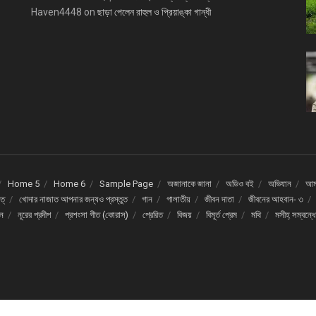
Haven4448
on
ছাড়া পেলেন রাহুল ও প্রিয়াঙ্কা গান্ধী
Home 5
Home 6
Sample Page
অজানাকে জানা
অডিও বই
অভিযান
আমর
ত্
খোদার নাজাত আপনার জন্যও প্রস্তুত
গান
গালাতীয়
জীবন দাতা
জীবনের আহবান- ৩
দন
নূরের প্রদীপ
প্রশংসা গীত (কোরাস্)
প্রেরিত
বিজয়
বিমূর্ত প্রেম
মথি
মসীহ্ সম্বন্ধ