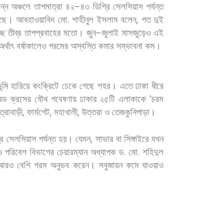
ন্ন
অঞ্চলে
তাপমাত্রা
৪২
–
৪৩
ডিগ্রি
সেলসিয়াস
পর্যন্ত
ছে। আবহাওয়াবিদ
মো
.
শাহীনুল
ইসলাম
বলেন
,
গত
দুই
ছে
তীব্র
তাপপ্রবাহের
মতো।
জুন
–
জুলাই
মাসজুড়েও
এই
অর্থাৎ
বর্ষাকালেও
গরমের
অস্বস্তি
কমার
সম্ভাবনা
কম।
ূমি
হারিয়ে
কংক্রিটে
ঢেকে
গেছে
শহর।
এতে
ঢাকা
ধীরে
েড
ক্রসের
যৌথ
গবেষণায়
ঢাকার
২৫টি
এলাকাকে
‘
চরম
ত্রাবাড়ী
,
ফার্মগেট
,
মহাখালী
,
উত্তরা
ও
তেজকুনিপাড়া।
রি
সেলসিয়াস
পর্যন্ত
হয়।
যেমন
,
সাভার
বা
সিঙ্গাইরে
যখন
ও
পরিবেশ
বিভাগের
চেয়ারম্যান
অধ্যাপক
ড
.
মো
.
শহিদুল
আরও
বেশি
গরম
অনুভব
করেন।
সবুজায়ন
কমে
যাওয়াও