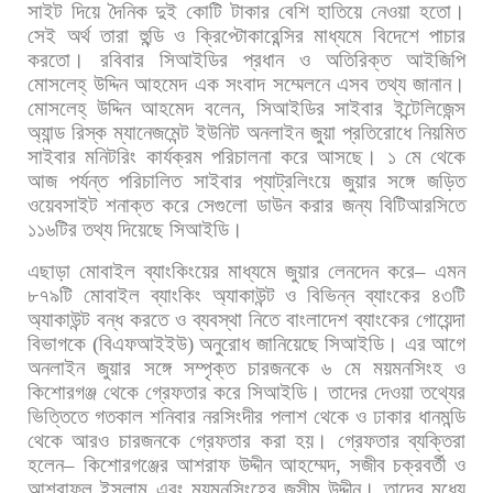
সাইট
দিয়ে
দৈনিক
দুই
কোটি
টাকার
বেশি
হাতিয়ে
নেওয়া
হতো।
সেই
অর্থ
তারা
হুন্ডি
ও
ক্রিপ্টোকারেন্সির
মাধ্যমে
বিদেশে
পাচার
করতো। রবিবার
সিআইডির
প্রধান
ও
অতিরিক্ত
আইজিপি
মোসলেহ্
উদ্দিন
আহমেদ
এক
সংবাদ
সম্মেলনে
এসব
তথ্য
জানান।
মোসলেহ্
উদ্দিন
আহমেদ
বলেন
,
সিআইডির
সাইবার
ইন্টেলিজেন্স
অ্যান্ড
রিস্ক
ম্যানেজমেন্ট
ইউনিট
অনলাইন
জুয়া
প্রতিরোধে
নিয়মিত
সাইবার
মনিটরিং
কার্যক্রম
পরিচালনা
করে
আসছে।
১
মে
থেকে
আজ
পর্যন্ত
পরিচালিত
সাইবার
প্যাট্রলিংয়ে
জুয়ার
সঙ্গে
জড়িত
ওয়েবসাইট
শনাক্ত
করে
সেগুলো
ডাউন
করার
জন্য
বিটিআরসিতে
১১৬টির
তথ্য
দিয়েছে
সিআইডি।
এছাড়া
মোবাইল
ব্যাংকিংয়ের
মাধ্যমে
জুয়ার
লেনদেন
করে
–
এমন
৮৭৯টি
মোবাইল
ব্যাংকিং
অ্যাকাউন্ট
ও
বিভিন্ন
ব্যাংকের
৪৩টি
অ্যাকাউন্ট
বন্ধ
করতে
ও
ব্যবস্থা
নিতে
বাংলাদেশ
ব্যাংকের
গোয়েন্দা
বিভাগকে
(
বিএফআইইউ
)
অনুরোধ
জানিয়েছে
সিআইডি। এর
আগে
অনলাইন
জুয়ার
সঙ্গে
সম্পৃক্ত
চারজনকে
৬
মে
ময়মনসিংহ
ও
কিশোরগঞ্জ
থেকে
গ্রেফতার
করে
সিআইডি।
তাদের
দেওয়া
তথ্যের
ভিত্তিতে
গতকাল
শনিবার
নরসিংদীর
পলাশ
থেকে
ও
ঢাকার
ধানমন্ডি
থেকে
আরও
চারজনকে
গ্রেফতার
করা
হয়। গ্রেফতার
ব্যক্তিরা
হলেন
–
কিশোরগঞ্জের
আশরাফ
উদ্দীন
আহম্মেদ
,
সজীব
চক্রবর্তী
ও
আশরাফুল
ইসলাম
এবং
ময়মনসিংহের
জসীম
উদ্দীন।
তাদের
মধ্যে