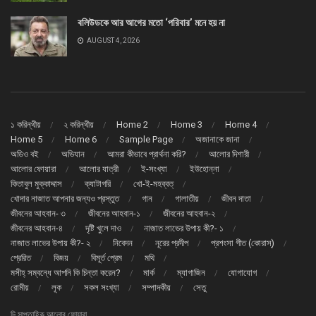
বলিউডকে আর আগের মতো ‘পরিবার’ মনে হয় না
AUGUST 4, 2026
১ করিন্থীয়
২ করিন্থীয়
Home 2
Home 3
Home 4
Home 5
Home 6
Sample Page
অজানাকে জানা
অডিও বই
অভিযান
আমরা কীভাবে প্রার্থনা করি?
আলোর দিশারী
আলোর ফোয়ারা
আলোর যাত্রী
ই-সংখ্যা
ইউহোন্না
কিতাবুল মুক্কাদ্দাস
ক্যাটাগরি
খো-ই-মহব্বত্
খোদার নাজাত আপনার জন্যও প্রস্তুত
গান
গালাতীয়
জীবন দাতা
জীবনের আহবান- ৩
জীবনের আহবান-১
জীবনের আহবান-২
জীবনের আহবান-৪
দৃষ্টি খুলে দাও
নাজাত লাভের উপায় কী?- ১
নাজাত লাভের উপায় কী?- ২
নিবেদন
নূরের প্রদীপ
প্রশংসা গীত (কোরাস্)
প্রেরিত
বিজয়
বিমূর্ত প্রেম
মথি
মসীহ্ সম্বন্ধে আপনি কি চিন্তা করেন?
মার্ক
ম্যাগাজিন
যোগাযোগ
রোমীয়
লূক
সকল সংখ্যা
সম্পাদকীয়
সেতু
দি সাপ্তাহিক আলোর ফোয়ারা