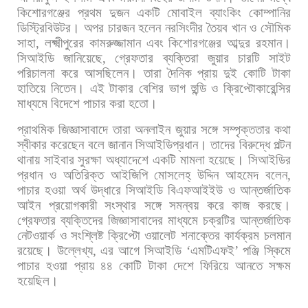
কিশোরগঞ্জের
প্রথম
দুজন
একটি
মোবাইল
ব্যাংকিং
কোম্পানির
ডিস্ট্রিবিউটর।
অপর
চারজন
হলেন
নরসিংদীর
তৈয়ব
খান
ও
সৌমিক
সাহা
,
লক্ষ্মীপুরের
কামরুজ্জামান
এবং
কিশোরগঞ্জের
আব্দুর
রহমান।
সিআইডি
জানিয়েছে
,
গ্রেফতার
ব্যক্তিরা
জুয়ার
চারটি
সাইট
পরিচালনা
করে
আসছিলেন।
তারা
দৈনিক
প্রায়
দুই
কোটি
টাকা
হাতিয়ে
নিতেন।
এই
টাকার
বেশির
ভাগ
হুন্ডি
ও
ক্রিপ্টোকারেন্সির
মাধ্যমে
বিদেশে
পাচার
করা
হতো।
প্রাথমিক
জিজ্ঞাসাবাদে
তারা
অনলাইন
জুয়ার
সঙ্গে
সম্পৃক্ততার
কথা
স্বীকার
করেছেন
বলে
জানান
সিআইডিপ্রধান।
তাদের
বিরুদ্ধে
পল্টন
থানায়
সাইবার
সুরক্ষা
অধ্যাদেশে
একটি
মামলা
হয়েছে। সিআইডির
প্রধান
ও
অতিরিক্ত
আইজিপি
মোসলেহ্
উদ্দিন
আহমেদ
বলেন
,
পাচার
হওয়া
অর্থ
উদ্ধারে
সিআইডি
বিএফআইইউ
ও
আন্তর্জাতিক
আইন
প্রয়োগকারী
সংস্থার
সঙ্গে
সমন্বয়
করে
কাজ
করছে।
গ্রেফতার
ব্যক্তিদের
জিজ্ঞাসাবাদের
মাধ্যমে
চক্রটির
আন্তর্জাতিক
নেটওয়ার্ক
ও
সংশ্লিষ্ট
ক্রিপ্টো
ওয়ালেট
শনাক্তের
কার্যক্রম
চলমান
রয়েছে। উল্লেখ্য
,
এর
আগে
সিআইডি
‘
এমটিএফই
’
পঞ্জি
স্কিমে
পাচার
হওয়া
প্রায়
৪৪
কোটি
টাকা
দেশে
ফিরিয়ে
আনতে
সক্ষম
হয়েছিল।