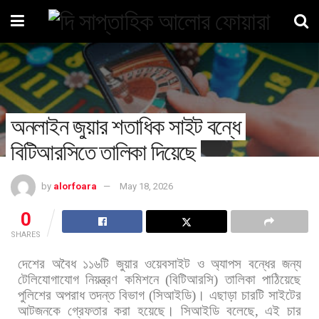
অনলাইন জুয়ার শতাধিক সাইট বন্ধে
বিটিআরসিতে তালিকা দিয়েছে
by
alorfoara
May 18, 2026
0
SHARES
দেশের
অবৈধ
১১৬টি
জুয়ার
ওয়েবসাইট
ও
অ্যাপস
বন্ধের
জন্য
টেলিযোগাযোগ
নিয়ন্ত্রণ
কমিশনে
(
বিটিআরসি
)
তালিকা
পাঠিয়েছে
পুলিশের
অপরাধ
তদন্ত
বিভাগ
(
সিআইডি
)
।
এছাড়া
চারটি
সাইটের
আটজনকে
গ্রেফতার
করা
হয়েছে।
সিআইডি
বলেছে
,
এই
চার