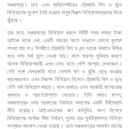
সঞ্চয়পত্র।
তবে
এখন
ব্যক্তিপর্যায়েও
ট্রেজারি
বিল
ও
বন্ডে
বিনিয়োগের
সুযোগ
তৈরি
হওয়ায়
মানুষ
বিকল্প
বিনিয়োগমাধ্যমের
দিকে
ঝুঁকছে।
তার
মতে
,
সঞ্চয়পত্রে
বিনিয়োগ
করলে
নির্দিষ্ট
সময়
পর্যন্ত
টাকা
আটকে
থাকে
এবং
একটি
সময়ের
আগে
ভাঙালে
কোনো
মুনাফা
পাওয়া
যায়
না।
বিপরীতে
ট্রেজারি
বিল
ও
বন্ড
সহজে
বাজারে
বিক্রি
করে
নগদ
অর্থ
তুলে
নেওয়া
যায়।
ফলে
তারল্য
সুবিধার
কারণে
অনেক
বিনিয়োগকারী
এখন
এসব
খাতে
বেশি
আগ্রহ
দেখাচ্ছেন।
সেই
সঙ্গে
বেসরকারি
খাতে
খেলাপি
ঋণ
ও
ঝুঁকি
বেড়ে
যাওয়ায়
ব্যাংকগুলোও
এখন
নিরাপদ
বিনিয়োগ
হিসেবে
ট্রেজারি
বিল
ও
বন্ডে
বেশি
অর্থ
বিনিয়োগ
করছে।
ফলে
বাজারে
এসব
সরকারি
ঋণপত্রের
ব্যবহার
ও
গ্রহণযোগ্যতা
বেড়েছে।
তিনি
আরও
বলেন
,
সঞ্চয়পত্রের
ওপর
সরকারের
নির্ভরতা
কমানোর
একটি
দীর্ঘমেয়াদি
নীতি
রয়েছে।
আইএমএফের
ঋণ
কর্মসূচির
অংশ
হিসেবে
বিনিয়োগের
সর্বোচ্চ
সীমা
নির্ধারণ
,
সুদের
হার
পুনর্বিন্যাসসহ
বিভিন্ন
সংস্কার
পদক্ষেপ
নেওয়া
হয়েছে।
এতে
সঞ্চয়পত্রের
আকর্ষণ
আগের