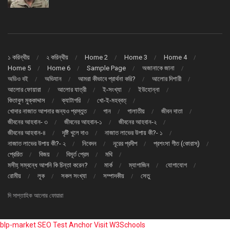
১ করিন্থীয়
২ করিন্থীয়
Home 2
Home 3
Home 4
Home 5
Home 6
Sample Page
অজানাকে জানা
অডিও বই
অভিযান
আমরা কীভাবে প্রার্থনা করি?
আলোর দিশারী
আলোর ফোয়ারা
আলোর যাত্রী
ই-সংখ্যা
ইউহোন্না
কিতাবুল মুক্কাদ্দাস
ক্যাটাগরি
খো-ই-মহব্বত্
খোদার নাজাত আপনার জন্যও প্রস্তুত
গান
গালাতীয়
জীবন দাতা
জীবনের আহবান- ৩
জীবনের আহবান-১
জীবনের আহবান-২
জীবনের আহবান-৪
দৃষ্টি খুলে দাও
নাজাত লাভের উপায় কী?- ১
নাজাত লাভের উপায় কী?- ২
নিবেদন
নূরের প্রদীপ
প্রশংসা গীত (কোরাস্)
প্রেরিত
বিজয়
বিমূর্ত প্রেম
মথি
মসীহ্ সম্বন্ধে আপনি কি চিন্তা করেন?
মার্ক
ম্যাগাজিন
যোগাযোগ
রোমীয়
লূক
সকল সংখ্যা
সম্পাদকীয়
সেতু
দি সাপ্তাহিক আলোর ফোয়ারা
blp-market
SEO Test Anchor
Visit W3Schools