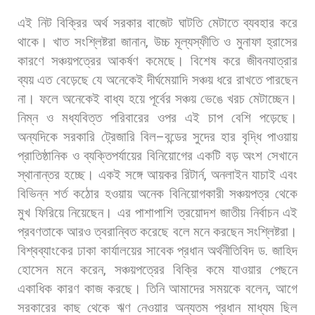
এই
নিট
বিক্রির
অর্থ
সরকার
বাজেট
ঘাটতি
মেটাতে
ব্যবহার
করে
থাকে।
খাত
সংশ্লিষ্টরা
জানান
,
উচ্চ
মূল্যস্ফীতি
ও
মুনাফা
হ্রাসের
কারণে
সঞ্চয়পত্রের
আকর্ষণ
কমেছে।
বিশেষ
করে
জীবনযাত্রার
ব্যয়
এত
বেড়েছে
যে
অনেকেই
দীর্ঘমেয়াদি
সঞ্চয়
ধরে
রাখতে
পারছেন
না।
ফলে
অনেকেই
বাধ্য
হয়ে
পূর্বের
সঞ্চয়
ভেঙে
খরচ
মেটাচ্ছেন।
নিম্ন
ও
মধ্যবিত্ত
পরিবারের
ওপর
এই
চাপ
বেশি
পড়েছে।
অন্যদিকে
সরকারি
ট্রেজারি
বিল
–
বন্ডের
সুদের
হার
বৃদ্ধি
পাওয়ায়
প্রাতিষ্ঠানিক
ও
ব্যক্তিপর্যায়ের
বিনিয়োগের
একটি
বড়
অংশ
সেখানে
স্থানান্তর
হচ্ছে।
একই
সঙ্গে
আয়কর
রিটার্ন
,
অনলাইন
যাচাই
এবং
বিভিন্ন
শর্ত
কঠোর
হওয়ায়
অনেক
বিনিয়োগকারী
সঞ্চয়পত্র
থেকে
মুখ
ফিরিয়ে
নিয়েছেন।
এর
পাশাপাশি
ত্রয়োদশ
জাতীয়
নির্বাচন
এই
প্রবণতাকে
আরও
ত্বরান্বিত
করেছে
বলে
মনে
করছেন
সংশ্লিষ্টরা।
বিশ্বব্যাংকের
ঢাকা
কার্যালয়ের
সাবেক
প্রধান
অর্থনীতিবিদ
ড
.
জাহিদ
হোসেন
মনে
করেন
,
সঞ্চয়পত্রের
বিক্রি
কমে
যাওয়ার
পেছনে
একাধিক
কারণ
কাজ
করছে।
তিনি
আমাদের
সময়কে
বলেন
,
আগে
সরকারের
কাছ
থেকে
ঋণ
নেওয়ার
অন্যতম
প্রধান
মাধ্যম
ছিল