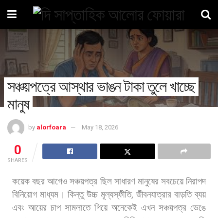
সঞ্চয়পত্রে আস্থার ভাঙন টাকা তুলে খাচ্ছে
মানুষ
by
alorfoara
May 18, 2026
0
SHARES
কয়েক
বছর
আগেও
সঞ্চয়পত্র
ছিল
সাধারণ
মানুষের
সবচেয়ে
নিরাপদ
বিনিয়োগ
মাধ্যম।
কিন্তু
উচ্চ
মূল্যস্ফীতি
,
জীবনযাত্রার
বাড়তি
ব্যয়
এবং
আয়ের
চাপ
সামলাতে
গিয়ে
অনেকেই
এখন
সঞ্চয়পত্র
ভেঙে