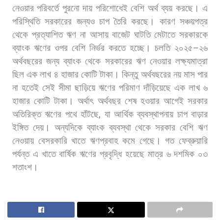
নেওয়ার
পরিবর্তে
পুরনো
দায়
পরিশোধেই
বেশি
অর্থ
ব্যয়
করছে। এ
পরিস্থিতি
সরকারের
জন্যও
চাপ
তৈরি
করছে।
কারণ
সঞ্চয়পত্র
থেকে
প্রত্যাশিত
ঋণ
না
আসায়
বাজেট
ঘাটতি
মেটাতে
সরকারকে
ব্যাংক
ঋণের
ওপর
বেশি
নির্ভর
করতে
হচ্ছে।
চলতি
২০২৫
–
২৬
অর্থবছরের
জন্য
ব্যাংক
থেকে
সরকারের
ঋণ
নেওয়ার
লক্ষ্যমাত্রা
ছিল
এক
লাখ
৪
হাজার
কোটি
টাকা।
কিন্তু
অর্থবছরের
নয়
মাস
পার
না
হতেই
সেই
সীমা
ছাড়িয়ে
ঋণের
পরিমাণ
দাঁড়িয়েছে
এক
লাখ
৬
হাজার
কোটি
টাকা।
অর্থাৎ
অর্থবছর
শেষ
হওয়ার
আগেই
সরকার
অতিরিক্ত
ঋণের
পথে
হাঁটছে
,
যা
আর্থিক
ব্যবস্থাপনায়
চাপ
বাড়ার
ইঙ্গিত
দেয়।
অন্যদিকে
ব্যাংক
ব্যবস্থা
থেকে
সরকার
বেশি
ঋণ
নেওয়ায়
বেসরকারি
খাতে
ঋণপ্রবাহ
কমে
গেছে।
গত
ফেব্রুয়ারি
পর্যন্ত
এ
খাতে
বার্ষিক
ঋণের
প্রবৃদ্ধি
হয়েছে
মাত্র
৬
দশমিক
০৩
শতাংশ।