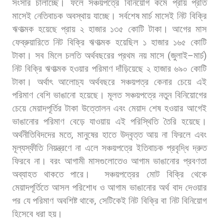
সংসার
চালাচ্ছে।
ফলে
সঞ্চয়পত্রে
বিনিয়োগ
কমে
প্রায়
প্রতি
মাসেই
নেতিবাচক
অবস্থায়
যাচ্ছে।
সর্বশেষ
মার্চ
মাসেই
নিট
বিক্রি
ঋণাত্মক
হয়েছে
প্রায়
২
হাজার
১৩৫
কোটি
টাকা।
আগের
মাস
ফেব্রুয়ারিতে
নিট
বিক্রি
ঋণাত্মক
হয়েছিল
১
হাজার
১৬৫
কোটি
টাকা।
সব
মিলে
চলতি
অর্থবছরের
প্রথম
নয়
মাসে
(
জুলাই
–
মার্চ
)
নিট
বিক্রি
ঋণাত্মক
হওয়ার
পরিমাণ
দাঁড়িয়েছে
২
হাজার
৬৯০
কোটি
টাকা।
অর্থাৎ
আলোচ্য
অর্থবছরে
সঞ্চয়পত্র
কেনার
চেয়ে
এই
পরিমাণ
বেশি
ভাঙানো
হয়েছে।
মূলত
সঞ্চয়পত্রে
নতুন
বিনিয়োগের
চেয়ে
মেয়াদপূর্তির
টাকা
উত্তোলন
এবং
মেয়াদ
শেষ
হওয়ার
আগেই
ভাঙানোর
পরিমাণ
বেড়ে
যাওয়ায়
এই
পরিস্থিতি
তৈরি
হয়েছে।
অর্থনীতিবিদদের
মতে
,
মানুষের
হাতে
উদ্বৃত্ত
আয়
না
ফিরলে
এবং
মূল্যস্ফীতি
নিয়ন্ত্রণে
না
এলে
সঞ্চয়পত্রে
ইতিবাচক
প্রবৃদ্ধি
দ্রুত
ফিরবে
না।
বরং
আগামী
মাসগুলোতেও
আগাম
ভাঙানোর
প্রবণতা
অব্যাহত
থাকতে
পারে।
সঞ্চয়পত্রের
মোট
বিক্রি
থেকে
মেয়াদপূর্তিতে
আসল
পরিশোধ
ও
আগাম
ভাঙানোর
অর্থ
বাদ
দেওয়ার
পর
যে
পরিমাণ
অবশিষ্ট
থাকে
,
সেটিকেই
নিট
বিক্রি
বা
নিট
বিনিয়োগ
হিসেবে
ধরা
হয়।